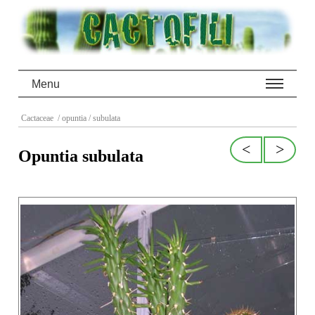
Menu
Cactaceae
/ opuntia
/ subulata
<
>
Opuntia subulata