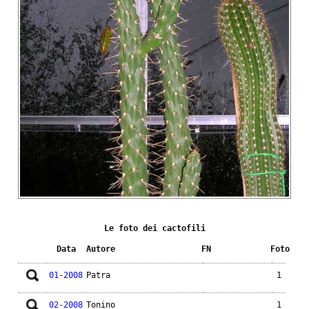
Le foto dei cactofili
Data
Autore
FN
Foto
01-2008
Patra
1
02-2008
Tonino
1