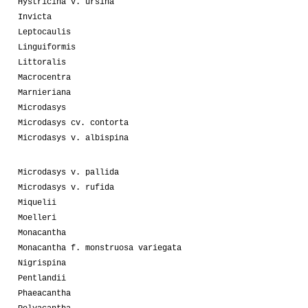
Hystricina v. ursina
Invicta
Leptocaulis
Linguiformis
Littoralis
Macrocentra
Marnieriana
Microdasys
Microdasys cv. contorta
Microdasys v. albispina
Microdasys v. pallida
Microdasys v. rufida
Miquelii
Moelleri
Monacantha
Monacantha f. monstruosa variegata
Nigrispina
Pentlandii
Phaeacantha