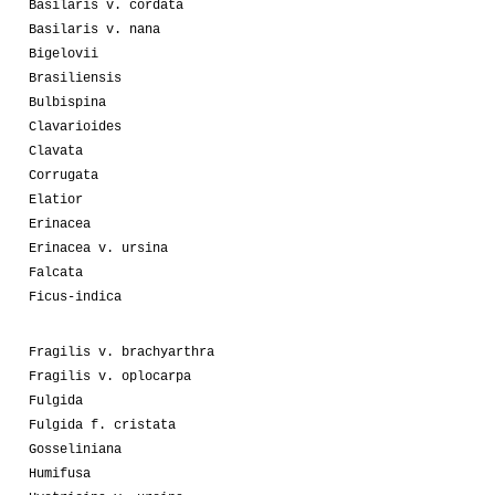
Basilaris v. cordata
Basilaris v. nana
Bigelovii
Brasiliensis
Bulbispina
Clavarioides
Clavata
Corrugata
Elatior
Erinacea
Erinacea v. ursina
Falcata
Ficus-indica
Fragilis v. brachyarthra
Fragilis v. oplocarpa
Fulgida
Fulgida f. cristata
Gosseliniana
Humifusa