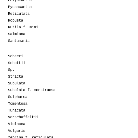
Polyacantha
Pycnacantha
Reticulata
Robusta
Rutila f. mini
Salmiana
Santamaria
Scheeri
Schottii
Sp.
Stricta
Subulata
Subulata f. monstruosa
Sulphurea
Tomentosa
Tunicata
Verschaffeltii
Violacea
Vulgaris
Zebrina f. reticulata