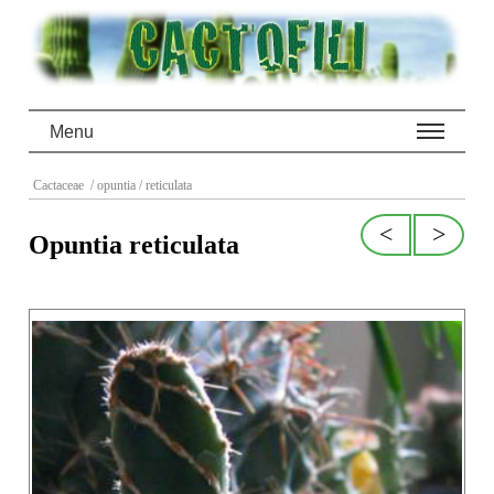
Menu
Cactaceae
/ opuntia
/ reticulata
<
>
Opuntia reticulata