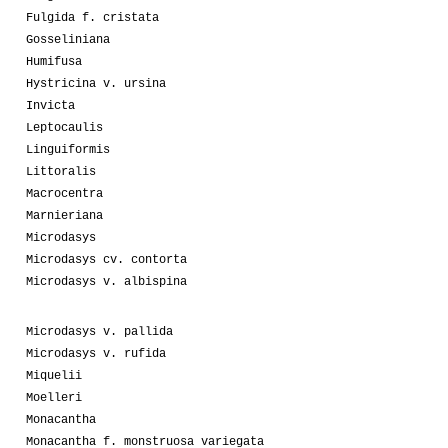
Fulgida f. cristata
Gosseliniana
Humifusa
Hystricina v. ursina
Invicta
Leptocaulis
Linguiformis
Littoralis
Macrocentra
Marnieriana
Microdasys
Microdasys cv. contorta
Microdasys v. albispina
Microdasys v. pallida
Microdasys v. rufida
Miquelii
Moelleri
Monacantha
Monacantha f. monstruosa variegata