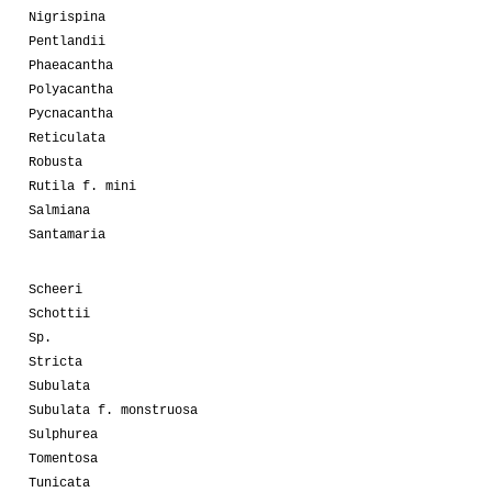
Nigrispina
Pentlandii
Phaeacantha
Polyacantha
Pycnacantha
Reticulata
Robusta
Rutila f. mini
Salmiana
Santamaria
Scheeri
Schottii
Sp.
Stricta
Subulata
Subulata f. monstruosa
Sulphurea
Tomentosa
Tunicata