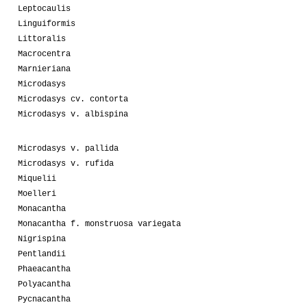
Leptocaulis
Linguiformis
Littoralis
Macrocentra
Marnieriana
Microdasys
Microdasys cv. contorta
Microdasys v. albispina
Microdasys v. pallida
Microdasys v. rufida
Miquelii
Moelleri
Monacantha
Monacantha f. monstruosa variegata
Nigrispina
Pentlandii
Phaeacantha
Polyacantha
Pycnacantha