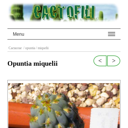
Menu
Cactaceae
/ opuntia
/ miquelii
<
>
Opuntia miquelii