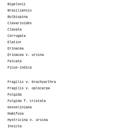
Bigelovii
Brasiliensis
Bulbispina
Clavarioides
Clavata
Corrugata
Elatior
Erinacea
Erinacea v. ursina
Falcata
Ficus-indica
Fragilis v. brachyarthra
Fragilis v. oplocarpa
Fulgida
Fulgida f. cristata
Gosseliniana
Humifusa
Hystricina v. ursina
Invicta