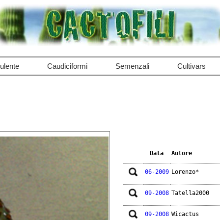
ulente
Caudiciformi
Semenzali
Cultivars
Data
Autore
06-2009
Lorenzo*
09-2008
Tatella2000
09-2008
Wicactus