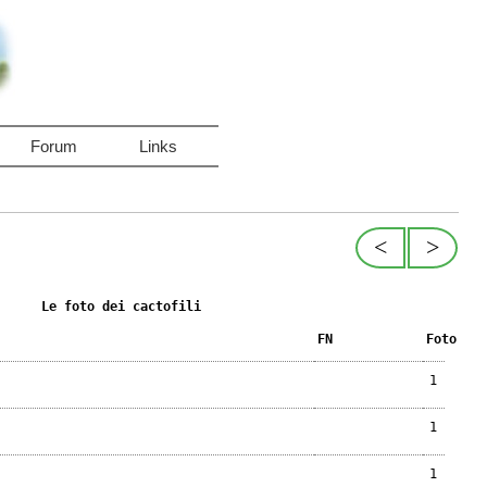
Forum
Links
<
>
Le foto dei cactofili
FN
Foto
1
1
1