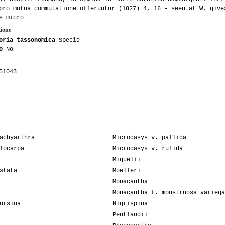
pro mutua commutatione offeruntur (1827) 4, 16 - seen at W, give
s micro
zione
oria tassonomica
Specie
o
No
1043
achyarthra
Microdasys v. pallida
locarpa
Microdasys v. rufida
Miquelii
stata
Moelleri
Monacantha
Monacantha f. monstruosa variega
ursina
Nigrispina
Pentlandii