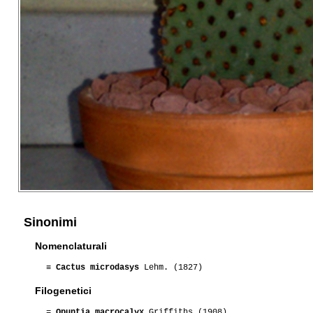
Sinonimi
Nomenclaturali
≡
Cactus microdasys
Lehm. (1827)
Filogenetici
=
Opuntia macrocalyx
Griffiths (1908)