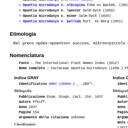
=
Opuntia microdasys v. albispina
Fobe ex Backeb. (195
=
Opuntia microdasys v. laevior
Salm-Dyck (1850)
=
Opuntia microdasys v. minor
Salm-Dyck (1834)
=
Opuntia microdasys v. pallida
hort. ex Borg (1951)
Etimologia
Dal greco opòes-opoentos= succoso, mikros=piccolo 
Nomenclatura
Fonte
: The International Plant Names Index (2012)
Nome completo
: Cactaceae Opuntia microdasys (Lehm.) P
Indice GRAY
Indice
Identificativo
GRAY 136806-1
, .2$0"!.
Ident
Bibliografia
Bibliograf
Pubblicazione
Enum. Diagn. Cact. 154. 1837
Pubbl
Autore
Pfeiff.
Autor
Anno
1837
Anno
1
Pagina
154
Pagin
Argomento della citazione
unknown
Argom
Note
P
Classificazione
(1827