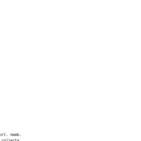
ort. Hamb.
 collecta