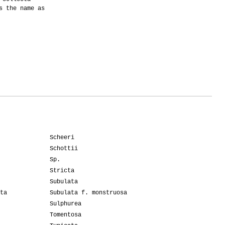
s the name as
Scheeri
Schottii
Sp.
Stricta
Subulata
ta
Subulata f. monstruosa
Sulphurea
Tomentosa