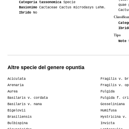
Categoria tassonomica
Specie
quae 
Basionimo
Cactaceae Cactus microdasys Lehm.
Cactu
Ibrido
No
Classifica
Categ
Ibrid
Tipo
Note
5
Altre specie del genere opuntia
Aciculata
Fragilis v. br
Arenaria
Fragilis v. op
Aurea
Fulgida
Basilaris v. cordata
Fulgida f. cri
Basilaris v. nana
Gosseliniana
Bigelovii
Humifusa
Brasiliensis
Hystricina v. 
Bulbispina
Invicta