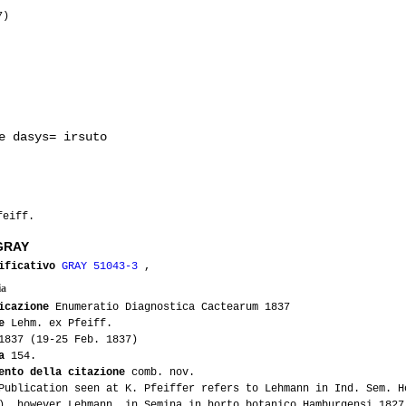
7)
e dasys= irsuto
feiff.
 GRAY
ificativo
GRAY 51043-3
,
ia
icazione
Enumeratio Diagnostica Cactearum 1837
e
Lehm. ex Pfeiff.
837 (19-25 Feb. 1837)
a
154.
ento della citazione
comb. nov.
ublication seen at K. Pfeiffer refers to Lehmann in Ind. Sem. H
), however Lehmann, in Semina in horto botanico Hamburgensi 1827