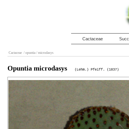
Cactaceae
Succ
Cactaceae
/ opuntia
/ microdasys
Opuntia microdasys
(Lehm.) Pfeiff. (1837)