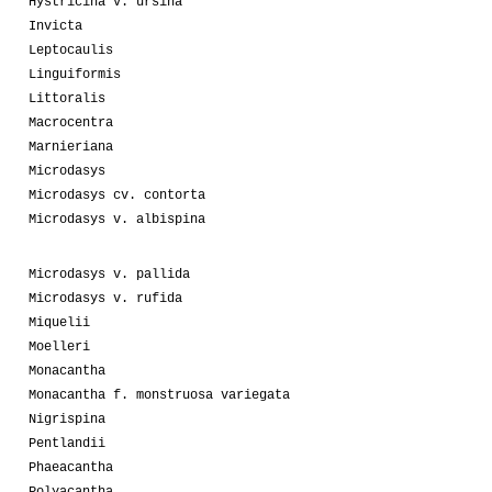
Hystricina v. ursina
Invicta
Leptocaulis
Linguiformis
Littoralis
Macrocentra
Marnieriana
Microdasys
Microdasys cv. contorta
Microdasys v. albispina
Microdasys v. pallida
Microdasys v. rufida
Miquelii
Moelleri
Monacantha
Monacantha f. monstruosa variegata
Nigrispina
Pentlandii
Phaeacantha
Polyacantha