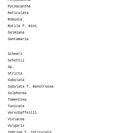
Pycnacantha
Reticulata
Robusta
Rutila f. mini
Salmiana
Santamaria
Scheeri
Schottii
Sp.
Stricta
Subulata
Subulata f. monstruosa
Sulphurea
Tomentosa
Tunicata
Verschaffeltii
Violacea
Vulgaris
Zebrina f. reticulata