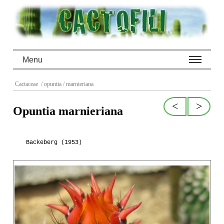
Menu
Cactaceae
/ opuntia
/ marnieriana
<
>
Opuntia marnieriana
Backeberg (1953)