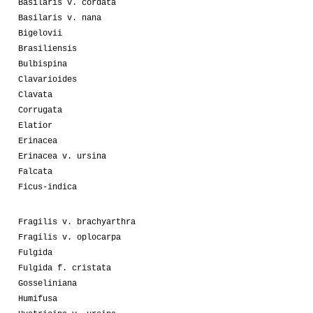
Basilaris v. cordata
Basilaris v. nana
Bigelovii
Brasiliensis
Bulbispina
Clavarioides
Clavata
Corrugata
Elatior
Erinacea
Erinacea v. ursina
Falcata
Ficus-indica
Fragilis v. brachyarthra
Fragilis v. oplocarpa
Fulgida
Fulgida f. cristata
Gosseliniana
Humifusa