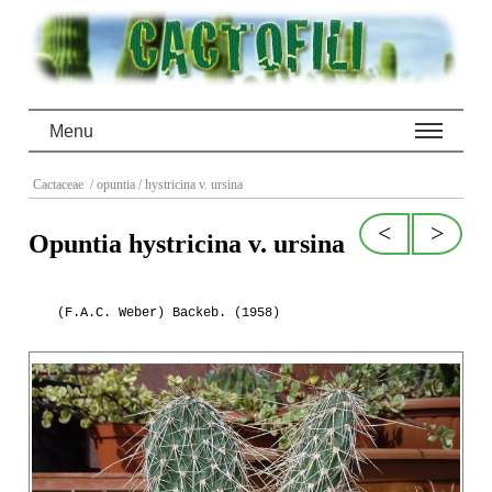
Menu
Cactaceae
/ opuntia
/ hystricina v. ursina
<
>
Opuntia hystricina v. ursina
(F.A.C. Weber) Backeb. (1958)