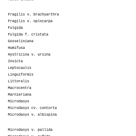
Fragilis v. brachyarthra
Fragilis v. oplocarpa
Fulgida
Fulgida f. cristata
Gosseliniana
Humifusa
Hystricina v. ursina
Invicta
Leptocaulis
Linguiformis
Littoralis
Macrocentra
Marnieriana
Microdasys
Microdasys cv. contorta
Microdasys v. albispina
Microdasys v. pallida