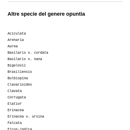
Altre specie del genere opuntia
Aciculata
Arenaria
Aurea
Basilaris v. cordata
Basilaris v. nana
Bigelovii
Brasiliensis
Bulbispina
Clavarioides
Clavata
Corrugata
Elatior
Erinacea
Erinacea v. ursina
Falcata
Ficus-indica