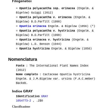
Filogenetici
=
Opuntia polyacantha ssp. erinacea
(Engelm. &
Bigelow) Guiggi (2012)
=
Opuntia polyacantha v. erinacea
(Engelm. &
Bigelow) B.D.Parfitt (1998)
=
Opuntia erinacea
Engelm. & Bigelow (1856) (*)
=
Opuntia polyacantha v. hystricina
(Engelm. &
Bigelow) B.D.Parfitt (1998)
=
Opuntia erinacea v. hystricina
(Engelm. &
Bigelow) L.D. Benson (1944)
=
Opuntia hystricina
Engelm. & Bigelow (1856)
Nomenclatura
Fonte
: The International Plant Names Index
(2012)
Nome completo
: Cactaceae Opuntia hystricina
Engelm. & J.M.Bigelow var. ursina (F.A.C.Weber)
Backeb.
Indice GRAY
Identificativo
GRAY
1054773-2
, .2$0
Classificazione