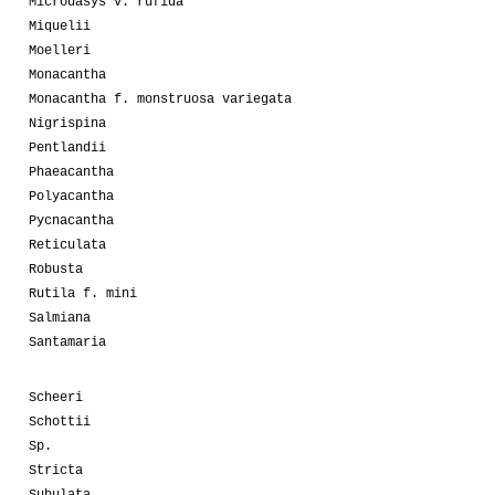
Microdasys v. rufida
Miquelii
Moelleri
Monacantha
Monacantha f. monstruosa variegata
Nigrispina
Pentlandii
Phaeacantha
Polyacantha
Pycnacantha
Reticulata
Robusta
Rutila f. mini
Salmiana
Santamaria
Scheeri
Schottii
Sp.
Stricta