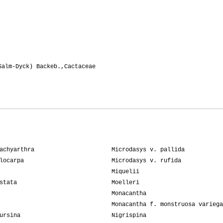
Salm-Dyck) Backeb.,Cactaceae
achyarthra
Microdasys v. pallida
locarpa
Microdasys v. rufida
Miquelii
stata
Moelleri
Monacantha
Monacantha f. monstruosa variega
ursina
Nigrispina