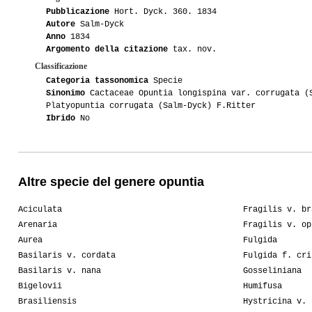
Pubblicazione
Hort. Dyck. 360. 1834
Autore
Salm-Dyck
Anno
1834
Argomento della citazione
tax. nov.
Classificazione
Categoria tassonomica
Specie
Sinonimo
Cactaceae Opuntia longispina var. corrugata (
Platyopuntia corrugata (Salm-Dyck) F.Ritter
Ibrido
No
Altre specie del genere opuntia
Aciculata
Fragilis v. br
Arenaria
Fragilis v. op
Aurea
Fulgida
Basilaris v. cordata
Fulgida f. cri
Basilaris v. nana
Gosseliniana
Bigelovii
Humifusa
Brasiliensis
Hystricina v. 