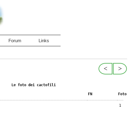
Forum
Links
<
>
Le foto dei cactofili
FN
Foto
1