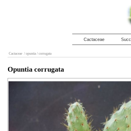
Cactaceae
Succ
Cactaceae
/ opuntia
/ corrugata
Opuntia corrugata