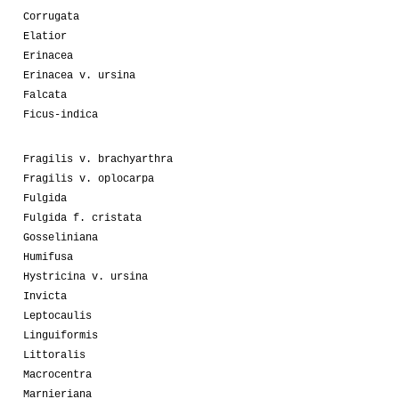
Corrugata
Elatior
Erinacea
Erinacea v. ursina
Falcata
Ficus-indica
Fragilis v. brachyarthra
Fragilis v. oplocarpa
Fulgida
Fulgida f. cristata
Gosseliniana
Humifusa
Hystricina v. ursina
Invicta
Leptocaulis
Linguiformis
Littoralis
Macrocentra
Marnieriana