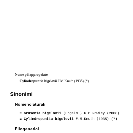
Nome piì appropriato
Cylindropuntia bigelovii
F.M.Knuth (1935) (*)
Sinonimi
Nomenclaturali
≡
Grusonia bigelovii
(Engelm.) G.D.Rowley (2006)
≡
Cylindropuntia bigelovii
F.M.Knuth (1935) (*)
Filogenetici