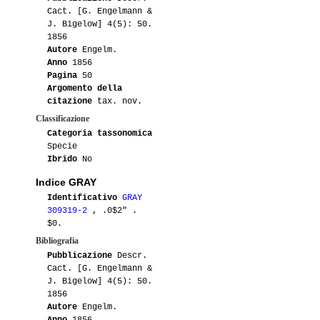
Cact. [G. Engelmann &
J. Bigelow] 4(5): 50.
1856
Autore
Engelm.
Anno
1856
Pagina
50
Argomento della
citazione
tax. nov.
Classificazione
Categoria tassonomica
Specie
Ibrido
No
Indice GRAY
Identificativo
GRAY
309319-2
, .0$2" .
$0.
Bibliografia
Pubblicazione
Descr.
Cact. [G. Engelmann &
J. Bigelow] 4(5): 50.
1856
Autore
Engelm.
Anno
1856