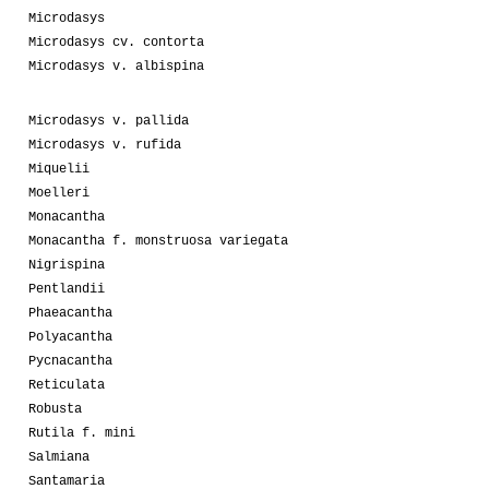
Microdasys
Microdasys cv. contorta
Microdasys v. albispina
Microdasys v. pallida
Microdasys v. rufida
Miquelii
Moelleri
Monacantha
Monacantha f. monstruosa variegata
Nigrispina
Pentlandii
Phaeacantha
Polyacantha
Pycnacantha
Reticulata
Robusta
Rutila f. mini
Salmiana
Santamaria