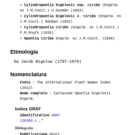
=
Cylindropuntia bigelovii ssp. ciribe
(Engelm.
ex J.M.Coult.) U.Guzmán (2003)
=
Cylindropuntia bigelovii v. ciribe
(Engelm. ex
J.M.Coult.) Rebman (2002)
=
Cylindropuntia ciribe
(Engelm. ex J.M.Coult.)
F.M.Knuth (1935)
=
Opuntia ciribe
Engelm. ex J.M.Coult. (1896)
Etimologia
Da Jacob Bigelow (1787-1879)
Nomenclatura
Fonte
: The International Plant Names Index
(2012)
Nome completo
: Cactaceae Opuntia bigelovii
Engelm.
Indice GRAY
Identificativo
GRAY
136384-1
,"
Bibliografia
Pubblicazione
Descr.