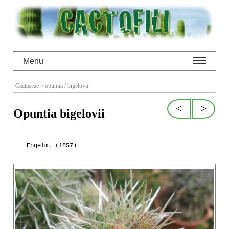
Menu
Cactaceae
/ opuntia
/ bigelovii
<
>
Opuntia bigelovii
Engelm. (1857)