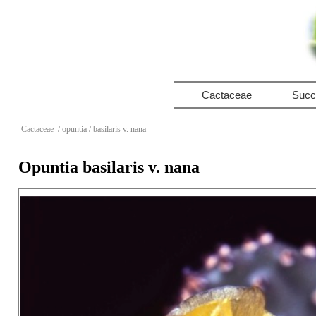
Cactaceae
Succ
Cactaceae
/ opuntia
/ basilaris v. nana
Opuntia basilaris v. nana