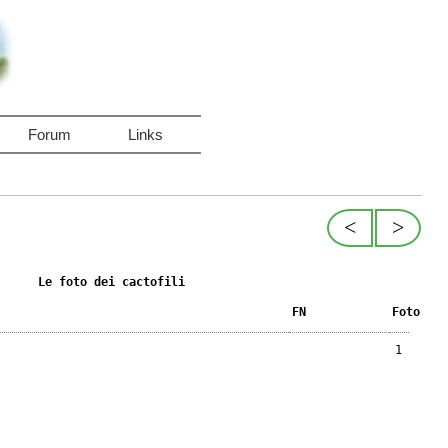
Forum
Links
<
>
Le foto dei cactofili
FN
Foto
1