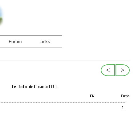
Forum
Links
<
>
Le foto dei cactofili
FN
Foto
1