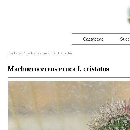
Cactaceae
Succ
Cactaceae
/ machaerocereus
/ eruca f. cristatus
Machaerocereus eruca f. cristatus