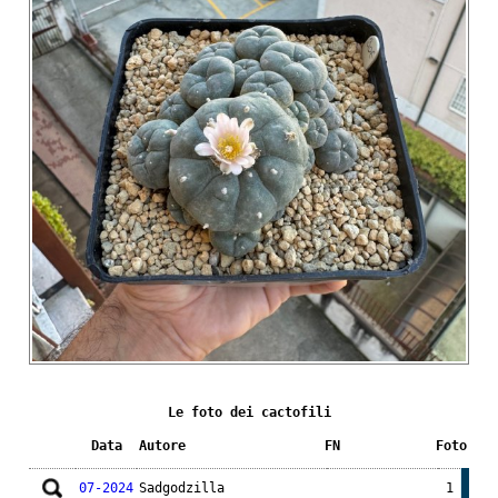
Le foto dei cactofili
Data
Autore
FN
Foto
07-2024
Sadgodzilla
1