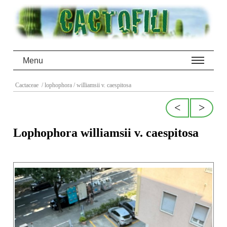
Menu
Cactaceae
/ lophophora
/ williamsii v. caespitosa
<
>
Lophophora williamsii v. caespitosa