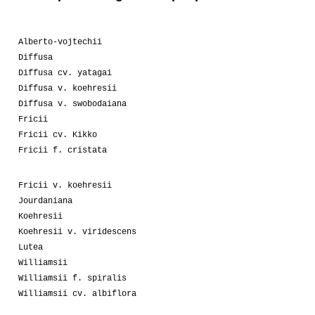
05-2008
Chef 56
1
03-2008
Chef 56
1
Alberto-vojtechii
Diffusa
01-2008
Odino_84
5
Diffusa cv. yatagai
Diffusa v. koehresii
01-2008
MEZ-CALzett
1
Diffusa v. swobodaiana
Fricii
Fricii cv. Kikko
Fricii f. cristata
Fricii v. koehresii
Jourdaniana
Koehresii
Koehresii v. viridescens
Lutea
Williamsii
Williamsii f. spiralis
Williamsii cv. albiflora