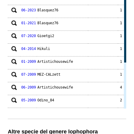
06-2023
Blasquez76
1
01-2021
Blasquez76
1
07-2020
Gioetgi2
1
04-2014
Hikuli
1
01-2009
Artistichousewife
1
07-2009
MEZ-CALzett
1
06-2009
Artistichousewife
4
05-2009
Odino_84
2
05-2009
Artistichousewife
1
01-2008
Atlasn
2
Altre specie del genere lophophora