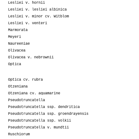
Lesliei v. hornii
Lesliei v. lesliei albinica
Lesliei v. minor cv. Witblom
Lesliei v. venteri
Marmorata
Meyeri
Naureeniae
Olivacea
Olivacea v. nebrownii
Optica
Optica cv. rubra
Otzeniana
Otzeniana cv. aquamarine
Pseudotruncatella
Pseudotruncatella ssp. dendritica
Pseudotruncatella ssp. groendrayensis
Pseudotruncatella ssp. volkii
Pseudotruncatella v. mundtii
Ruschiorum