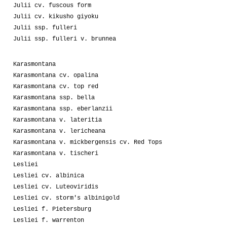
Julii cv. fuscous form
Julii cv. kikusho giyoku
Julii ssp. fulleri
Julii ssp. fulleri v. brunnea
Karasmontana
Karasmontana cv. opalina
Karasmontana cv. top red
Karasmontana ssp. bella
Karasmontana ssp. eberlanzii
Karasmontana v. lateritia
Karasmontana v. lericheana
Karasmontana v. mickbergensis cv. Red Tops
Karasmontana v. tischeri
Lesliei
Lesliei cv. albinica
Lesliei cv. Luteoviridis
Lesliei cv. storm's albinigold
Lesliei f. Pietersburg
Lesliei f. warrenton