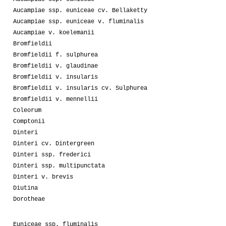
Aucampiae ssp. euniceae cv. Bellaketty
Aucampiae ssp. euniceae v. fluminalis
Aucampiae v. koelemanii
Bromfieldii
Bromfieldii f. sulphurea
Bromfieldii v. glaudinae
Bromfieldii v. insularis
Bromfieldii v. insularis cv. Sulphurea
Bromfieldii v. mennellii
Coleorum
Comptonii
Dinteri
Dinteri cv. Dintergreen
Dinteri ssp. frederici
Dinteri ssp. multipunctata
Dinteri v. brevis
Diutina
Dorotheae
Euniceae ssp. fluminalis