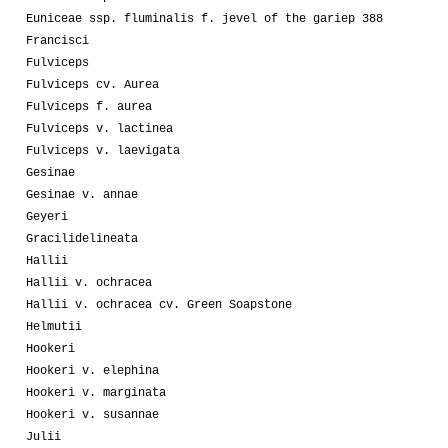
Euniceae ssp. fluminalis f. jevel of the gariep 388
Francisci
Fulviceps
Fulviceps cv. Aurea
Fulviceps f. aurea
Fulviceps v. lactinea
Fulviceps v. laevigata
Gesinae
Gesinae v. annae
Geyeri
Gracilidelineata
Hallii
Hallii v. ochracea
Hallii v. ochracea cv. Green Soapstone
Helmutii
Hookeri
Hookeri v. elephina
Hookeri v. marginata
Hookeri v. susannae
Julii