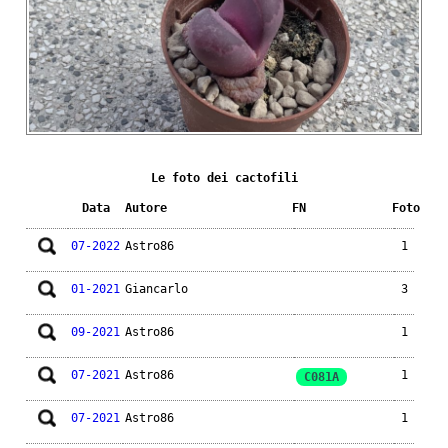
Le foto dei cactofili
Data
Autore
FN
Foto
07-2022
Astro86
1
01-2021
Giancarlo
3
09-2021
Astro86
1
07-2021
Astro86
1
C081A
07-2021
Astro86
1