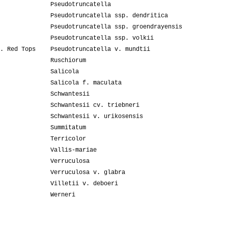
Pseudotruncatella
Pseudotruncatella ssp. dendritica
Pseudotruncatella ssp. groendrayensis
Pseudotruncatella ssp. volkii
. Red Tops
Pseudotruncatella v. mundtii
Ruschiorum
Salicola
Salicola f. maculata
Schwantesii
Schwantesii cv. triebneri
Schwantesii v. urikosensis
Summitatum
Terricolor
Vallis-mariae
Verruculosa
Verruculosa v. glabra
Villetii v. deboeri
Werneri