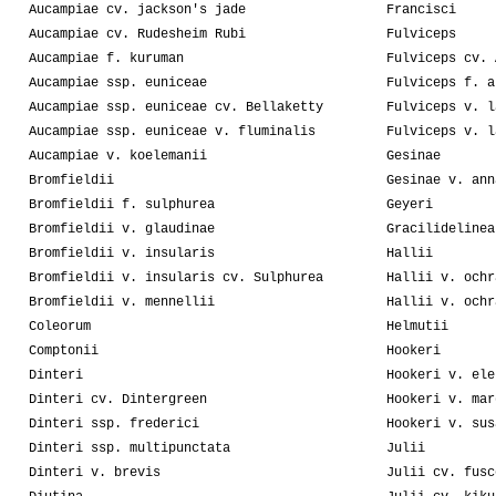
Aucampiae cv. jackson's jade
Francisci
Aucampiae cv. Rudesheim Rubi
Fulviceps
Aucampiae f. kuruman
Fulviceps cv. 
Aucampiae ssp. euniceae
Fulviceps f. a
Aucampiae ssp. euniceae cv. Bellaketty
Fulviceps v. l
Aucampiae ssp. euniceae v. fluminalis
Fulviceps v. l
Aucampiae v. koelemanii
Gesinae
Bromfieldii
Gesinae v. ann
Bromfieldii f. sulphurea
Geyeri
Bromfieldii v. glaudinae
Gracilidelinea
Bromfieldii v. insularis
Hallii
Bromfieldii v. insularis cv. Sulphurea
Hallii v. ochr
Bromfieldii v. mennellii
Hallii v. ochr
Coleorum
Helmutii
Comptonii
Hookeri
Dinteri
Hookeri v. ele
Dinteri cv. Dintergreen
Hookeri v. mar
Dinteri ssp. frederici
Hookeri v. sus
Dinteri ssp. multipunctata
Julii
Dinteri v. brevis
Julii cv. fusc