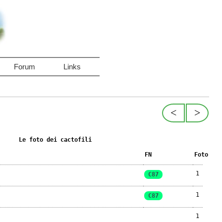
Forum
Links
<
>
Le foto dei cactofili
FN
Foto
1
C87
1
C87
1