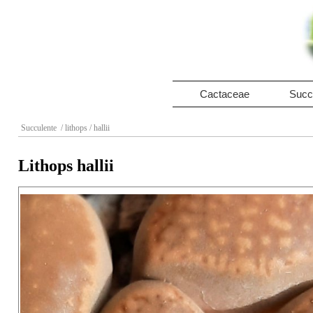
Cactaceae
Succ
Succulente
/ lithops
/ hallii
Lithops hallii