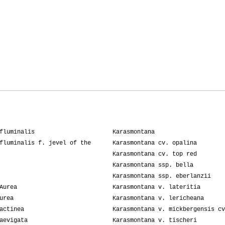
fluminalis
Karasmontana
fluminalis f. jevel of the
Karasmontana cv. opalina
Karasmontana cv. top red
Karasmontana ssp. bella
Karasmontana ssp. eberlanzii
Aurea
Karasmontana v. lateritia
urea
Karasmontana v. lericheana
actinea
Karasmontana v. mickbergensis cv
aevigata
Karasmontana v. tischeri