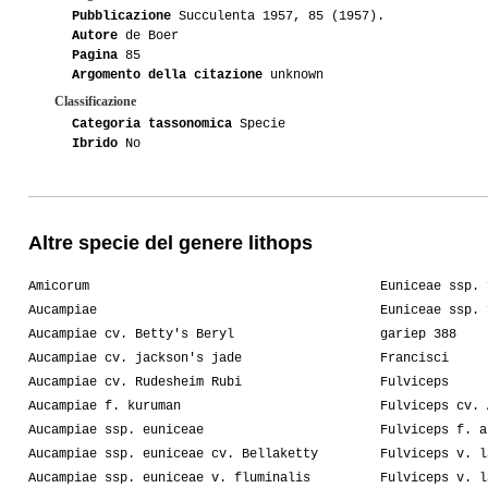
Pubblicazione
Succulenta 1957, 85 (1957).
Autore
de Boer
Pagina
85
Argomento della citazione
unknown
Classificazione
Categoria tassonomica
Specie
Ibrido
No
Altre specie del genere lithops
Amicorum
Euniceae ssp. 
Aucampiae
Euniceae ssp. 
Aucampiae cv. Betty's Beryl
gariep 388
Aucampiae cv. jackson's jade
Francisci
Aucampiae cv. Rudesheim Rubi
Fulviceps
Aucampiae f. kuruman
Fulviceps cv. 
Aucampiae ssp. euniceae
Fulviceps f. a
Aucampiae ssp. euniceae cv. Bellaketty
Fulviceps v. l
Aucampiae ssp. euniceae v. fluminalis
Fulviceps v. l