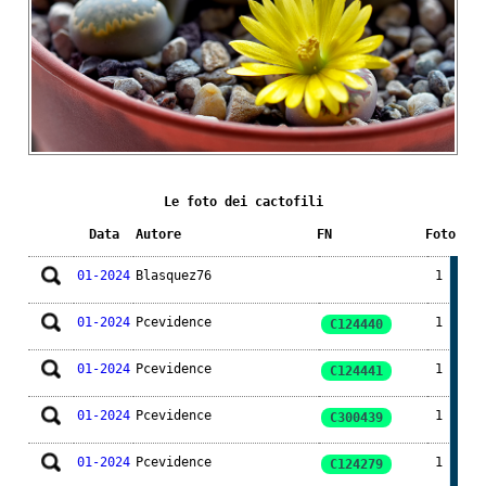
Le foto dei cactofili
Data
Autore
FN
Foto
01-2024
Blasquez76
1
01-2024
Pcevidence
1
C124440
01-2024
Pcevidence
1
C124441
01-2024
Pcevidence
1
C300439
01-2024
Pcevidence
1
C124279