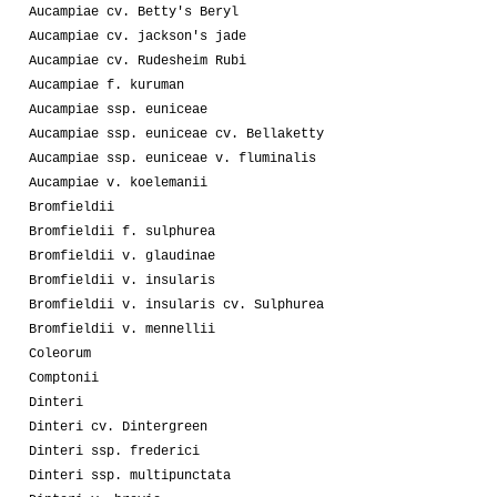
Aucampiae cv. Betty's Beryl
Aucampiae cv. jackson's jade
Aucampiae cv. Rudesheim Rubi
Aucampiae f. kuruman
Aucampiae ssp. euniceae
Aucampiae ssp. euniceae cv. Bellaketty
Aucampiae ssp. euniceae v. fluminalis
Aucampiae v. koelemanii
Bromfieldii
Bromfieldii f. sulphurea
Bromfieldii v. glaudinae
Bromfieldii v. insularis
Bromfieldii v. insularis cv. Sulphurea
Bromfieldii v. mennellii
Coleorum
Comptonii
Dinteri
Dinteri cv. Dintergreen
Dinteri ssp. frederici
Dinteri ssp. multipunctata