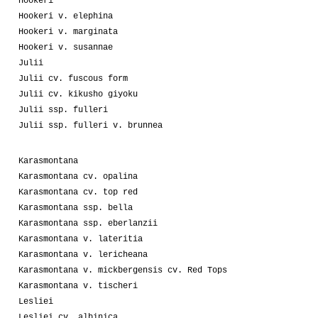
Hookeri
Hookeri v. elephina
Hookeri v. marginata
Hookeri v. susannae
Julii
Julii cv. fuscous form
Julii cv. kikusho giyoku
Julii ssp. fulleri
Julii ssp. fulleri v. brunnea
Karasmontana
Karasmontana cv. opalina
Karasmontana cv. top red
Karasmontana ssp. bella
Karasmontana ssp. eberlanzii
Karasmontana v. lateritia
Karasmontana v. lericheana
Karasmontana v. mickbergensis cv. Red Tops
Karasmontana v. tischeri
Lesliei
Lesliei cv. albinica