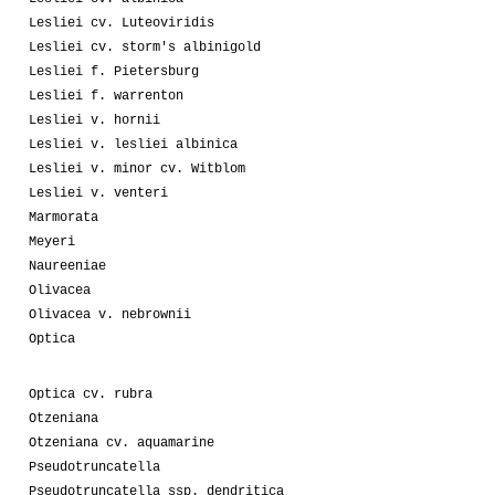
Lesliei cv. Luteoviridis
Lesliei cv. storm's albinigold
Lesliei f. Pietersburg
Lesliei f. warrenton
Lesliei v. hornii
Lesliei v. lesliei albinica
Lesliei v. minor cv. Witblom
Lesliei v. venteri
Marmorata
Meyeri
Naureeniae
Olivacea
Olivacea v. nebrownii
Optica
Optica cv. rubra
Otzeniana
Otzeniana cv. aquamarine
Pseudotruncatella
Pseudotruncatella ssp. dendritica