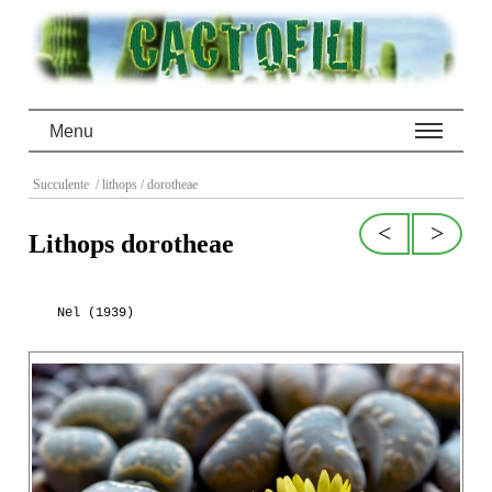
Menu
Succulente
/ lithops
/ dorotheae
<
>
Lithops dorotheae
Nel (1939)