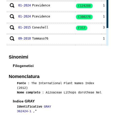
01-2024
Pcevidence
1
C124280
01-2024
Pcevidence
1
C300278
01-2015
Coneshell
3
F357
09-2010
Tommaso76
1
06-2010
Africanmind
1
Sinonimi
01-2009
Nandohaw
1
C300
Filogenetici
Nomenclatura
Fonte
: The International Plant Names Index
(2012)
Nome completo
: Aizoaceae Lithops dorotheae Nel
Indice GRAY
Identificativo
GRAY
362424-1
,"