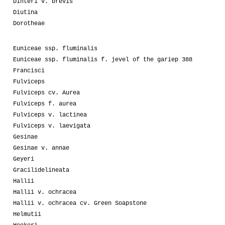
Dinteri v. brevis
Diutina
Dorotheae
Euniceae ssp. fluminalis
Euniceae ssp. fluminalis f. jevel of the gariep 388
Francisci
Fulviceps
Fulviceps cv. Aurea
Fulviceps f. aurea
Fulviceps v. lactinea
Fulviceps v. laevigata
Gesinae
Gesinae v. annae
Geyeri
Gracilidelineata
Hallii
Hallii v. ochracea
Hallii v. ochracea cv. Green Soapstone
Helmutii