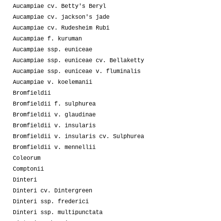
Aucampiae cv. Betty's Beryl
Aucampiae cv. jackson's jade
Aucampiae cv. Rudesheim Rubi
Aucampiae f. kuruman
Aucampiae ssp. euniceae
Aucampiae ssp. euniceae cv. Bellaketty
Aucampiae ssp. euniceae v. fluminalis
Aucampiae v. koelemanii
Bromfieldii
Bromfieldii f. sulphurea
Bromfieldii v. glaudinae
Bromfieldii v. insularis
Bromfieldii v. insularis cv. Sulphurea
Bromfieldii v. mennellii
Coleorum
Comptonii
Dinteri
Dinteri cv. Dintergreen
Dinteri ssp. frederici
Dinteri ssp. multipunctata