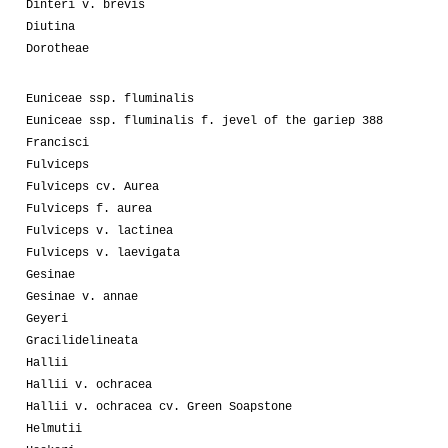
Dinteri v. brevis
Diutina
Dorotheae
Euniceae ssp. fluminalis
Euniceae ssp. fluminalis f. jevel of the gariep 388
Francisci
Fulviceps
Fulviceps cv. Aurea
Fulviceps f. aurea
Fulviceps v. lactinea
Fulviceps v. laevigata
Gesinae
Gesinae v. annae
Geyeri
Gracilidelineata
Hallii
Hallii v. ochracea
Hallii v. ochracea cv. Green Soapstone
Helmutii