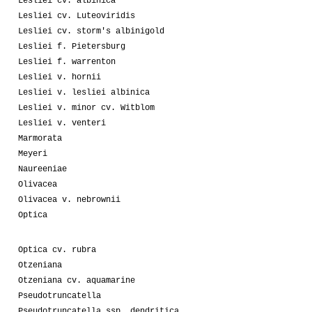
Lesliei cv. albinica
Lesliei cv. Luteoviridis
Lesliei cv. storm's albinigold
Lesliei f. Pietersburg
Lesliei f. warrenton
Lesliei v. hornii
Lesliei v. lesliei albinica
Lesliei v. minor cv. Witblom
Lesliei v. venteri
Marmorata
Meyeri
Naureeniae
Olivacea
Olivacea v. nebrownii
Optica
Optica cv. rubra
Otzeniana
Otzeniana cv. aquamarine
Pseudotruncatella
Pseudotruncatella ssp. dendritica