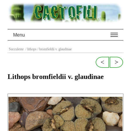
Menu
Succulente
/ lithops
/ bromfieldii v. glaudinae
<
>
Lithops bromfieldii v. glaudinae