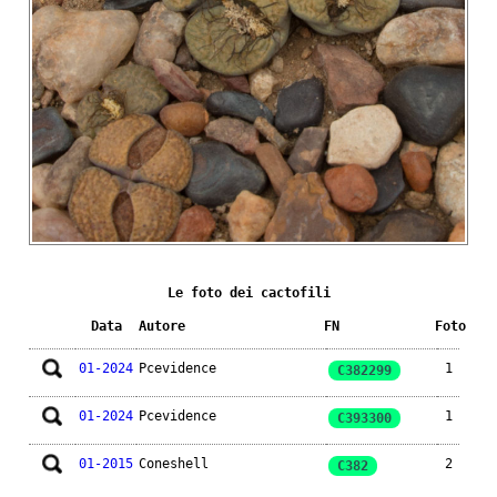
Le foto dei cactofili
Data
Autore
FN
Foto
01-2024
Pcevidence
1
C382299
01-2024
Pcevidence
1
C393300
01-2015
Coneshell
2
C382