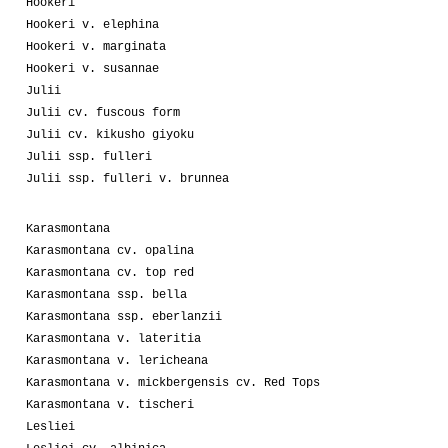
Hookeri
Hookeri v. elephina
Hookeri v. marginata
Hookeri v. susannae
Julii
Julii cv. fuscous form
Julii cv. kikusho giyoku
Julii ssp. fulleri
Julii ssp. fulleri v. brunnea
Karasmontana
Karasmontana cv. opalina
Karasmontana cv. top red
Karasmontana ssp. bella
Karasmontana ssp. eberlanzii
Karasmontana v. lateritia
Karasmontana v. lericheana
Karasmontana v. mickbergensis cv. Red Tops
Karasmontana v. tischeri
Lesliei