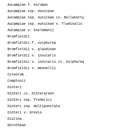
Aucampiae f. kuruman
Aucampiae ssp. euniceae
Aucampiae ssp. euniceae cv. Bellaketty
Aucampiae ssp. euniceae v. fluminalis
Aucampiae v. koelemanii
Bromfieldii
Bromfieldii f. sulphurea
Bromfieldii v. glaudinae
Bromfieldii v. insularis
Bromfieldii v. insularis cv. Sulphurea
Bromfieldii v. mennellii
Coleorum
Comptonii
Dinteri
Dinteri cv. Dintergreen
Dinteri ssp. frederici
Dinteri ssp. multipunctata
Dinteri v. brevis
Diutina
Dorotheae