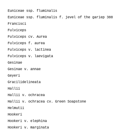
Euniceae ssp. fluminalis
Euniceae ssp. fluminalis f. jevel of the gariep 388
Francisci
Fulviceps
Fulviceps cv. Aurea
Fulviceps f. aurea
Fulviceps v. lactinea
Fulviceps v. laevigata
Gesinae
Gesinae v. annae
Geyeri
Gracilidelineata
Hallii
Hallii v. ochracea
Hallii v. ochracea cv. Green Soapstone
Helmutii
Hookeri
Hookeri v. elephina
Hookeri v. marginata