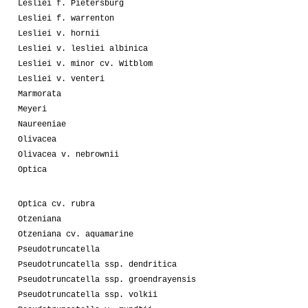
Lesliei f. Pietersburg
Lesliei f. warrenton
Lesliei v. hornii
Lesliei v. lesliei albinica
Lesliei v. minor cv. Witblom
Lesliei v. venteri
Marmorata
Meyeri
Naureeniae
Olivacea
Olivacea v. nebrownii
Optica
Optica cv. rubra
Otzeniana
Otzeniana cv. aquamarine
Pseudotruncatella
Pseudotruncatella ssp. dendritica
Pseudotruncatella ssp. groendrayensis
Pseudotruncatella ssp. volkii