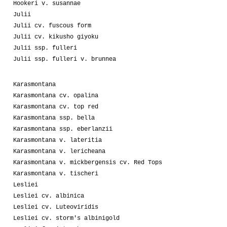
Hookeri v. susannae
Julii
Julii cv. fuscous form
Julii cv. kikusho giyoku
Julii ssp. fulleri
Julii ssp. fulleri v. brunnea
Karasmontana
Karasmontana cv. opalina
Karasmontana cv. top red
Karasmontana ssp. bella
Karasmontana ssp. eberlanzii
Karasmontana v. lateritia
Karasmontana v. lericheana
Karasmontana v. mickbergensis cv. Red Tops
Karasmontana v. tischeri
Lesliei
Lesliei cv. albinica
Lesliei cv. Luteoviridis
Lesliei cv. storm's albinigold