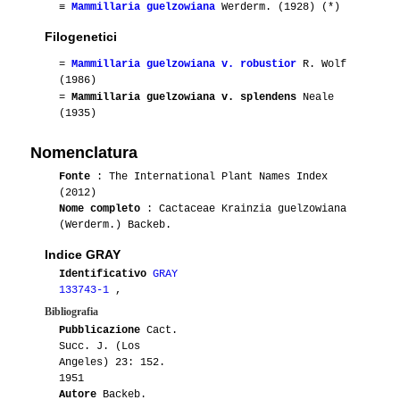
≡
Mammillaria guelzowiana
Werderm. (1928) (*)
Filogenetici
=
Mammillaria guelzowiana v. robustior
R. Wolf
(1986)
=
Mammillaria guelzowiana v. splendens
Neale
(1935)
Nomenclatura
Fonte
: The International Plant Names Index
(2012)
Nome completo
: Cactaceae Krainzia guelzowiana
(Werderm.) Backeb.
Indice GRAY
Identificativo
GRAY
133743-1
,
Bibliografia
Pubblicazione
Cact.
Succ. J. (Los
Angeles) 23: 152.
1951
Autore
Backeb.