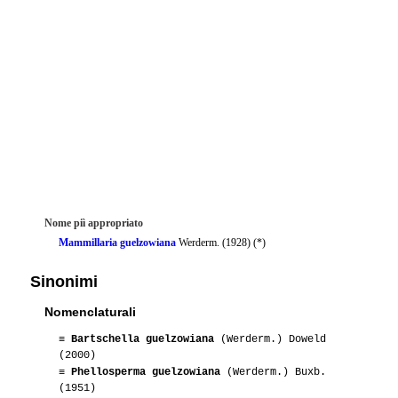
Nome piì appropriato
Mammillaria guelzowiana
Werderm. (1928) (*)
Sinonimi
Nomenclaturali
≡
Bartschella guelzowiana
(Werderm.) Doweld
(2000)
≡
Phellosperma guelzowiana
(Werderm.) Buxb.
(1951)