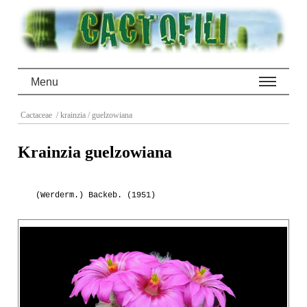
Menu
Cactaceae
/ krainzia
/ guelzowiana
Krainzia guelzowiana
(Werderm.) Backeb. (1951)