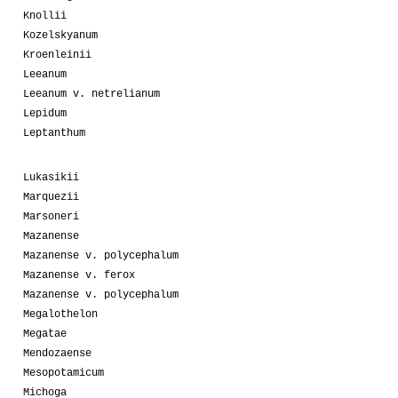
Knollii
Kozelskyanum
Kroenleinii
Leeanum
Leeanum v. netrelianum
Lepidum
Leptanthum
Lukasikii
Marquezii
Marsoneri
Mazanense
Mazanense v. polycephalum
Mazanense v. ferox
Mazanense v. polycephalum
Megalothelon
Megatae
Mendozaense
Mesopotamicum
Michoga