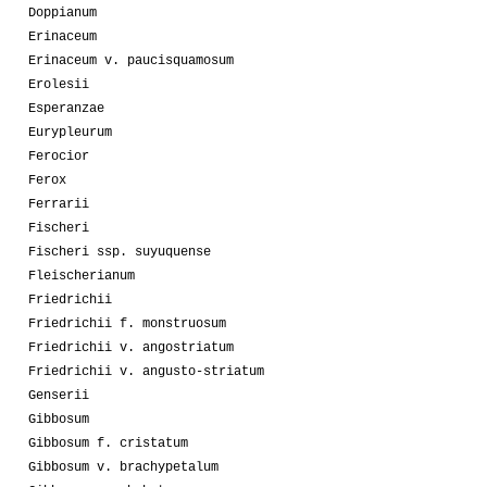
Doppianum
Erinaceum
Erinaceum v. paucisquamosum
Erolesii
Esperanzae
Eurypleurum
Ferocior
Ferox
Ferrarii
Fischeri
Fischeri ssp. suyuquense
Fleischerianum
Friedrichii
Friedrichii f. monstruosum
Friedrichii v. angostriatum
Friedrichii v. angusto-striatum
Genserii
Gibbosum
Gibbosum f. cristatum
Gibbosum v. brachypetalum