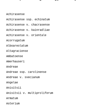
Achirasense
Achirasense ssp. echinatum
Achirasense v. chacrasense
Achirasense v. kainradliae
Achirasense v. orientale
Acorrugatum
Alboareolatum
Altagraciense
Ambatoense
Amerhauseri
Andreae
Andreae ssp. carolinense
Andreae v. svecianum
Angelae
Anisitsii
Anisitsii v. multiproliferum
Armatum
Asterium