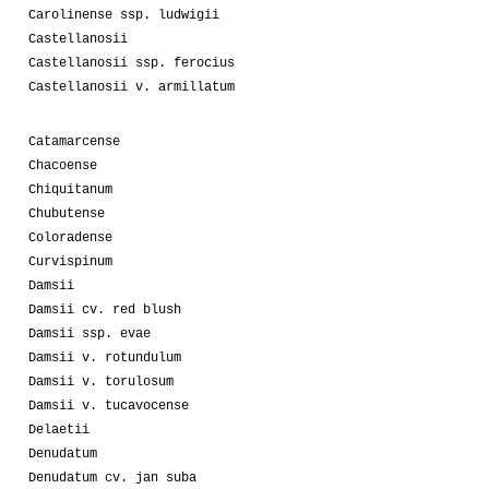
Carolinense ssp. ludwigii
Castellanosii
Castellanosii ssp. ferocius
Castellanosii v. armillatum
Catamarcense
Chacoense
Chiquitanum
Chubutense
Coloradense
Curvispinum
Damsii
Damsii cv. red blush
Damsii ssp. evae
Damsii v. rotundulum
Damsii v. torulosum
Damsii v. tucavocense
Delaetii
Denudatum
Denudatum cv. jan suba