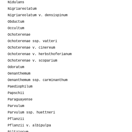
Nidulans
Nigriareolatum
Nigriareolatum v. densispinum
Obductum
Occultum
Ochoterenae
Ochoterenae ssp. vatteri
Ochoterenae v. cinereum
Ochoterenae v. herbsthoferianum
Ochoterenae v. scoparium
Odoratum
Oenanthemum
Oenanthemum ssp. carminanthum
Paediophilum
Papschii
Paraguayense
Parvulum
Parvulum ssp. huettneri
Pflanzii
Pflanzii v. albipulpa
Piltziorum