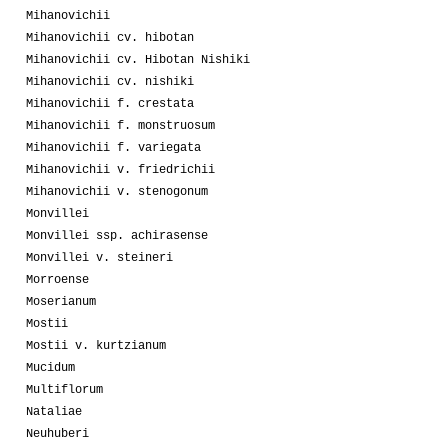
Mihanovichii
Mihanovichii cv. hibotan
Mihanovichii cv. Hibotan Nishiki
Mihanovichii cv. nishiki
Mihanovichii f. crestata
Mihanovichii f. monstruosum
Mihanovichii f. variegata
Mihanovichii v. friedrichii
Mihanovichii v. stenogonum
Monvillei
Monvillei ssp. achirasense
Monvillei v. steineri
Morroense
Moserianum
Mostii
Mostii v. kurtzianum
Mucidum
Multiflorum
Nataliae
Neuhuberi