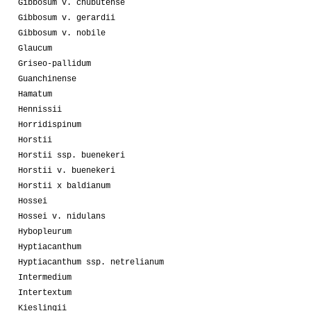
Gibbosum v. chubutense
Gibbosum v. gerardii
Gibbosum v. nobile
Glaucum
Griseo-pallidum
Guanchinense
Hamatum
Hennissii
Horridispinum
Horstii
Horstii ssp. buenekeri
Horstii v. buenekeri
Horstii x baldianum
Hossei
Hossei v. nidulans
Hybopleurum
Hyptiacanthum
Hyptiacanthum ssp. netrelianum
Intermedium
Intertextum
Kieslingii