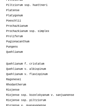
Piltziorum ssp. huettneri
Platense
Platygonum
Poeschlii
Prochazkianum
Prochazkianum ssp. simplex
Proliferum
Pugionacanthum
Pungens
Quehlianum
Quehlianum f. cristatum
Quehlianum v. albispinum
Quehlianum v. flavispinum
Ragonesei
Rhodantherum
Riojense
Riojense ssp. kozelskyanum v. sanjuanense
Riojense ssp. piltziorum
Riojense v. guasayanense