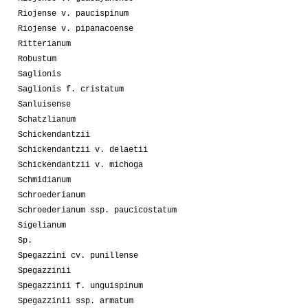
Riojense v. paucispinum
Riojense v. pipanacoense
Ritterianum
Robustum
Saglionis
Saglionis f. cristatum
Sanluisense
Schatzlianum
Schickendantzii
Schickendantzii v. delaetii
Schickendantzii v. michoga
Schmidianum
Schroederianum
Schroederianum ssp. paucicostatum
Sigelianum
Sp.
Spegazzini cv. punillense
Spegazzinii
Spegazzinii f. unguispinum
Spegazzinii ssp. armatum