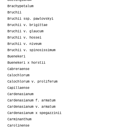
Brachypetalum
Bruchii
Bruchii ssp. pawlovskyi
Bruchii v. brigittae
Bruchii v. glaucum
Bruchii v. hossei
Bruchii v. niveum
Bruchii v. spinosissimum
Buenekeri
Buenekeri x horstii
Cabreraense
Calochlorum
Calochlorum v. proliferum
Capillaense
Cardenasianum
Cardenasianum f. armatum
Cardenasianum v. armatum
Cardenasianum x spegazzinii
Carminanthum
Carolinense