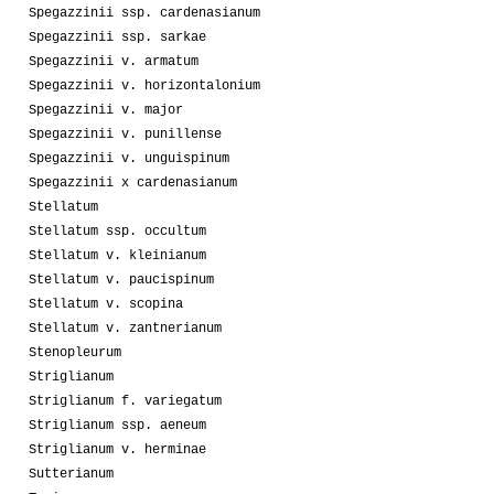
Spegazzinii ssp. cardenasianum
Spegazzinii ssp. sarkae
Spegazzinii v. armatum
Spegazzinii v. horizontalonium
Spegazzinii v. major
Spegazzinii v. punillense
Spegazzinii v. unguispinum
Spegazzinii x cardenasianum
Stellatum
Stellatum ssp. occultum
Stellatum v. kleinianum
Stellatum v. paucispinum
Stellatum v. scopina
Stellatum v. zantnerianum
Stenopleurum
Striglianum
Striglianum f. variegatum
Striglianum ssp. aeneum
Striglianum v. herminae
Sutterianum