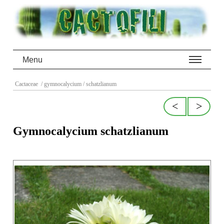
Menu
Cactaceae
/ gymnocalycium
/ schatzlianum
<
>
Gymnocalycium schatzlianum