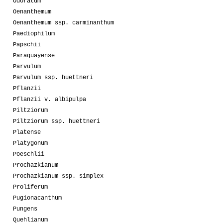
Odoratum
Oenanthemum
Oenanthemum ssp. carminanthum
Paediophilum
Papschii
Paraguayense
Parvulum
Parvulum ssp. huettneri
Pflanzii
Pflanzii v. albipulpa
Piltziorum
Piltziorum ssp. huettneri
Platense
Platygonum
Poeschlii
Prochazkianum
Prochazkianum ssp. simplex
Proliferum
Pugionacanthum
Pungens
Quehlianum