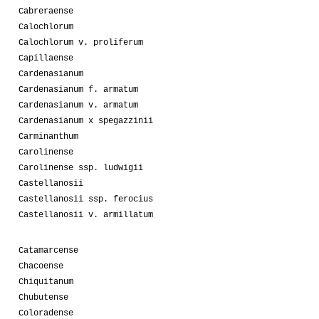
Cabreraense
Calochlorum
Calochlorum v. proliferum
Capillaense
Cardenasianum
Cardenasianum f. armatum
Cardenasianum v. armatum
Cardenasianum x spegazzinii
Carminanthum
Carolinense
Carolinense ssp. ludwigii
Castellanosii
Castellanosii ssp. ferocius
Castellanosii v. armillatum
Catamarcense
Chacoense
Chiquitanum
Chubutense
Coloradense