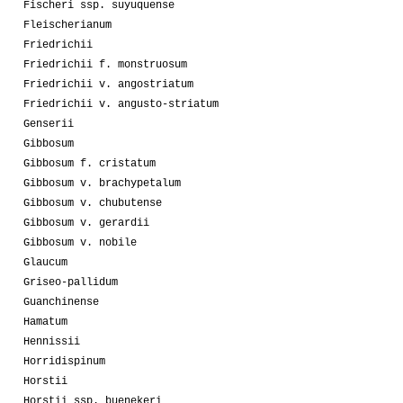
Fischeri ssp. suyuquense
Fleischerianum
Friedrichii
Friedrichii f. monstruosum
Friedrichii v. angostriatum
Friedrichii v. angusto-striatum
Genserii
Gibbosum
Gibbosum f. cristatum
Gibbosum v. brachypetalum
Gibbosum v. chubutense
Gibbosum v. gerardii
Gibbosum v. nobile
Glaucum
Griseo-pallidum
Guanchinense
Hamatum
Hennissii
Horridispinum
Horstii
Horstii ssp. buenekeri