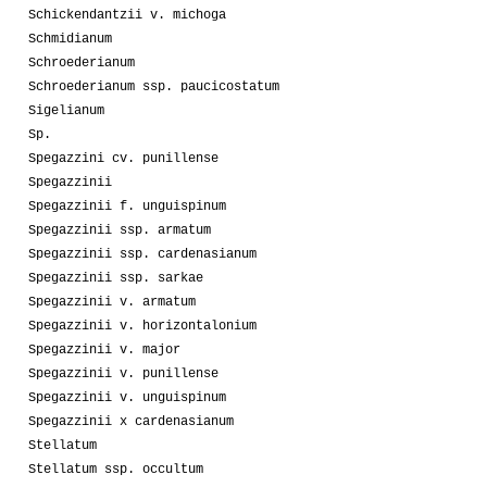
Schickendantzii v. michoga
Schmidianum
Schroederianum
Schroederianum ssp. paucicostatum
Sigelianum
Sp.
Spegazzini cv. punillense
Spegazzinii
Spegazzinii f. unguispinum
Spegazzinii ssp. armatum
Spegazzinii ssp. cardenasianum
Spegazzinii ssp. sarkae
Spegazzinii v. armatum
Spegazzinii v. horizontalonium
Spegazzinii v. major
Spegazzinii v. punillense
Spegazzinii v. unguispinum
Spegazzinii x cardenasianum
Stellatum
Stellatum ssp. occultum