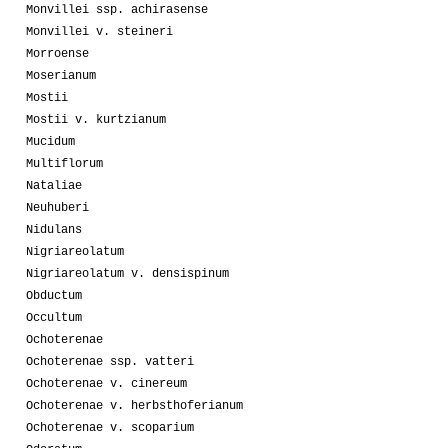
Monvillei ssp. achirasense
Monvillei v. steineri
Morroense
Moserianum
Mostii
Mostii v. kurtzianum
Mucidum
Multiflorum
Nataliae
Neuhuberi
Nidulans
Nigriareolatum
Nigriareolatum v. densispinum
Obductum
Occultum
Ochoterenae
Ochoterenae ssp. vatteri
Ochoterenae v. cinereum
Ochoterenae v. herbsthoferianum
Ochoterenae v. scoparium