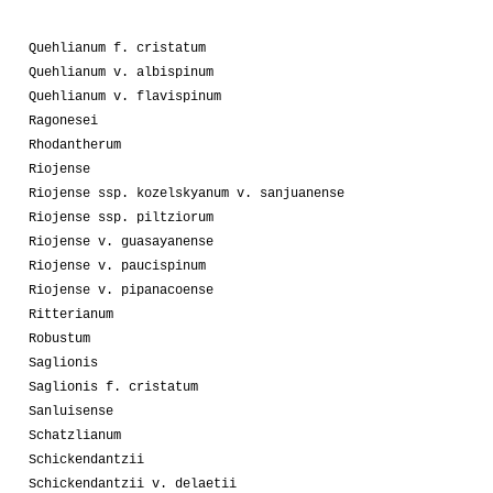
Quehlianum f. cristatum
Quehlianum v. albispinum
Quehlianum v. flavispinum
Ragonesei
Rhodantherum
Riojense
Riojense ssp. kozelskyanum v. sanjuanense
Riojense ssp. piltziorum
Riojense v. guasayanense
Riojense v. paucispinum
Riojense v. pipanacoense
Ritterianum
Robustum
Saglionis
Saglionis f. cristatum
Sanluisense
Schatzlianum
Schickendantzii
Schickendantzii v. delaetii