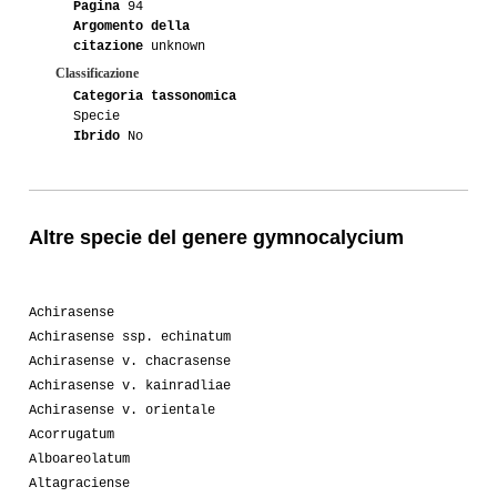
Pagina
94
Argomento della
07-2008
Tonino
6
citazione
unknown
Classificazione
05-2008
Lucio
1
Categoria tassonomica
Specie
03-2008
Odino_84
1
Ibrido
No
Altre specie del genere gymnocalycium
Achirasense
Achirasense ssp. echinatum
Achirasense v. chacrasense
Achirasense v. kainradliae
Achirasense v. orientale
Acorrugatum
Alboareolatum
Altagraciense