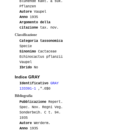
Bluhende Kakt. & suk.
06-2011
Luca
2
Pflanzen
Autore
Vaupel
08-2010
Patra
2
Anno
1935
Argomento della
07-2010
Antonietta
3
citazione
tax. nov.
Classificazione
07-2010
Luca
4
Categoria tassonomica
Specie
Sinonimo
Cactaceae
06-2010
Speluc47
1
Echinocactus pflanzii
Vaupel
02-2010
Luca
2
Ibrido
No
Indice GRAY
07-2009
Nataly
1
Identificativo
GRAY
133391-1
,".0$0
07-2009
Antonietta
5
Bibliografia
Pubblicazione
Repert.
07-2008
Beppe58
2
Spec. Nov. Regni Veg.
Sonderbeih. C t. 94.
07-2008
Aajooo
1
1935
Autore
Werderm.
07-2008
Antonietta
4
Anno
1935