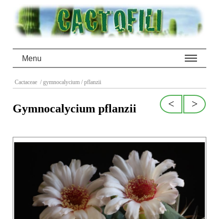
Menu
Cactaceae
/ gymnocalycium
/ pflanzii
<
>
Gymnocalycium pflanzii