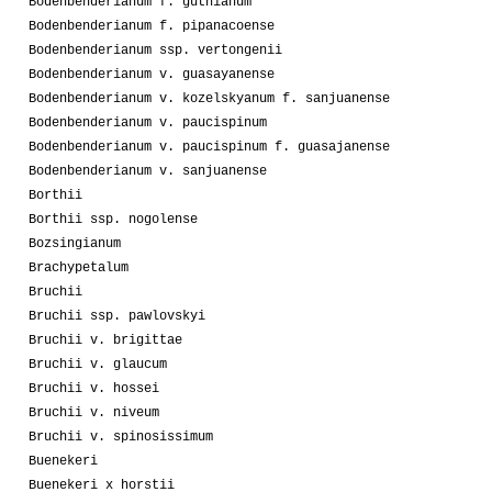
Bodenbenderianum f. guthianum
Bodenbenderianum f. pipanacoense
Bodenbenderianum ssp. vertongenii
Bodenbenderianum v. guasayanense
Bodenbenderianum v. kozelskyanum f. sanjuanense
Bodenbenderianum v. paucispinum
Bodenbenderianum v. paucispinum f. guasajanense
Bodenbenderianum v. sanjuanense
Borthii
Borthii ssp. nogolense
Bozsingianum
Brachypetalum
Bruchii
Bruchii ssp. pawlovskyi
Bruchii v. brigittae
Bruchii v. glaucum
Bruchii v. hossei
Bruchii v. niveum
Bruchii v. spinosissimum
Buenekeri
Buenekeri x horstii