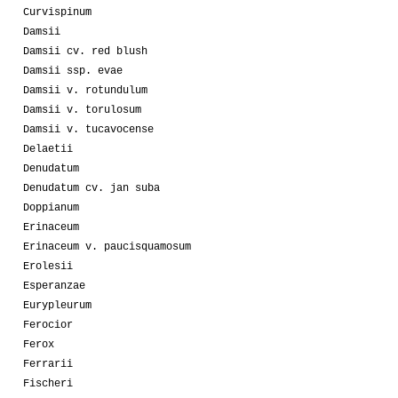
Curvispinum
Damsii
Damsii cv. red blush
Damsii ssp. evae
Damsii v. rotundulum
Damsii v. torulosum
Damsii v. tucavocense
Delaetii
Denudatum
Denudatum cv. jan suba
Doppianum
Erinaceum
Erinaceum v. paucisquamosum
Erolesii
Esperanzae
Eurypleurum
Ferocior
Ferox
Ferrarii
Fischeri