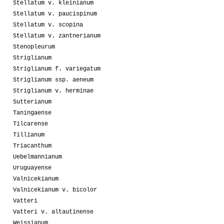
Stellatum v. kleinianum
Stellatum v. paucispinum
Stellatum v. scopina
Stellatum v. zantnerianum
Stenopleurum
Striglianum
Striglianum f. variegatum
Striglianum ssp. aeneum
Striglianum v. herminae
Sutterianum
Taningaense
Tilcarense
Tillianum
Triacanthum
Uebelmannianum
Uruguayense
Valnicekianum
Valnicekianum v. bicolor
Vatteri
Vatteri v. altautinense
Weissianum