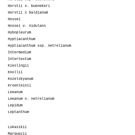
Horstii v. buenekeri
Horstii x baldianum
Hossei
Hossei v. nidulans
Hybopleurum
Hyptiacanthum
Hyptiacanthum ssp. netrelianum
Intermedium
Intertextum
Kieslingii
Knollii
Kozelskyanum
Kroenleinii
Leeanum
Leeanum v. netrelianum
Lepidum
Leptanthum
Lukasikii
Marquezii