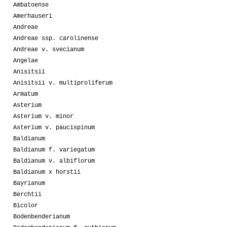
Ambatoense
Amerhauseri
Andreae
Andreae ssp. carolinense
Andreae v. svecianum
Angelae
Anisitsii
Anisitsii v. multiproliferum
Armatum
Asterium
Asterium v. minor
Asterium v. paucispinum
Baldianum
Baldianum f. variegatum
Baldianum v. albiflorum
Baldianum x horstii
Bayrianum
Berchtii
Bicolor
Bodenbenderianum