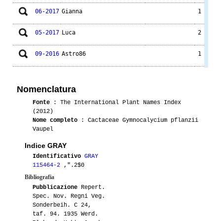
06-2017
Gianna
1
05-2017
Luca
2
09-2016
Astro86
1
07-2014
Gianna
1
GK620
Nomenclatura
07-2014
Drusola
1
Fonte
: The International Plant Names Index
(2012)
05-2014
Luca
1
Nome completo
: Cactaceae Gymnocalycium pflanzii
Vaupel
07-2013
Antonietta
3
Indice GRAY
Identificativo
GRAY
06-2012
Vichy320
1
115464-2
,".2$0
Bibliografia
06-2012
Camilla87
1
Pubblicazione
Repert.
Spec. Nov. Regni Veg.
07-2011
Speluc47
1
Sonderbeih. C 24,
taf. 94. 1935 Werd.