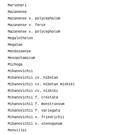
Marsoneri
Mazanense
Mazanense v. polycephalum
Mazanense v. ferox
Mazanense v. polycephalum
Megalothelon
Megatae
Mendozaense
Mesopotamicum
Michoga
Mihanovichii
Mihanovichii cv. hibotan
Mihanovichii cv. Hibotan Nishiki
Mihanovichii cv. nishiki
Mihanovichii f. crestata
Mihanovichii f. monstruosum
Mihanovichii f. variegata
Mihanovichii v. friedrichii
Mihanovichii v. stenogonum
Monvillei