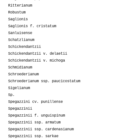
Ritterianum
Robustum
Saglionis
Saglionis f. cristatum
Sanluisense
Schatzlianum
Schickendantzii
Schickendantzii v. delaetii
Schickendantzii v. michoga
Schmidianum
Schroederianum
Schroederianum ssp. paucicostatum
Sigelianum
Sp.
Spegazzini cv. punillense
Spegazzinii
Spegazzinii f. unguispinum
Spegazzinii ssp. armatum
Spegazzinii ssp. cardenasianum
Spegazzinii ssp. sarkae