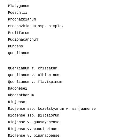
Platygonum
Poeschlii
Prochazkianum
Prochazkianum ssp. simplex
Proliferum
Pugionacanthum
Pungens
Quehlianum
Quehlianum f. cristatum
Quehlianum v. albispinum
Quehlianum v. flavispinum
Ragonesei
Rhodantherum
Riojense
Riojense ssp. kozelskyanum v. sanjuanense
Riojense ssp. piltziorum
Riojense v. guasayanense
Riojense v. paucispinum
Riojense v. pipanacoense