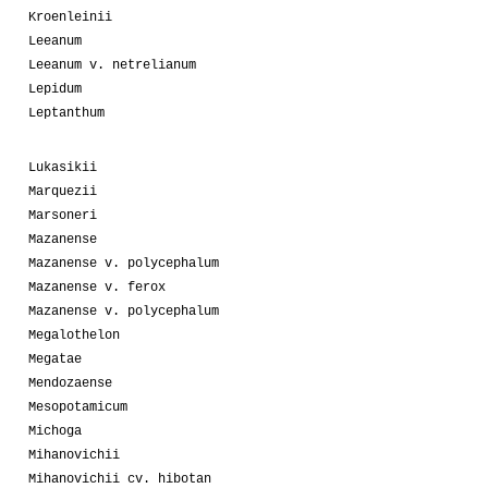
Kroenleinii
Leeanum
Leeanum v. netrelianum
Lepidum
Leptanthum
Lukasikii
Marquezii
Marsoneri
Mazanense
Mazanense v. polycephalum
Mazanense v. ferox
Mazanense v. polycephalum
Megalothelon
Megatae
Mendozaense
Mesopotamicum
Michoga
Mihanovichii
Mihanovichii cv. hibotan