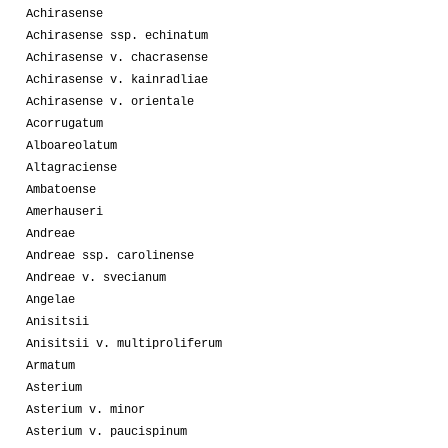
Achirasense
Achirasense ssp. echinatum
Achirasense v. chacrasense
Achirasense v. kainradliae
Achirasense v. orientale
Acorrugatum
Alboareolatum
Altagraciense
Ambatoense
Amerhauseri
Andreae
Andreae ssp. carolinense
Andreae v. svecianum
Angelae
Anisitsii
Anisitsii v. multiproliferum
Armatum
Asterium
Asterium v. minor
Asterium v. paucispinum