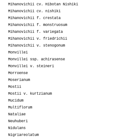
Mihanovichii cv. Hibotan Nishiki
Mihanovichii cv. nishiki
Mihanovichii f. crestata
Mihanovichii f. monstruosum
Mihanovichii f. variegata
Mihanovichii v. friedrichii
Mihanovichii v. stenogonum
Monvillei
Monvillei ssp. achirasense
Monvillei v. steineri
Morroense
Moserianum
Mostii
Mostii v. kurtzianum
Mucidum
Multiflorum
Nataliae
Neuhuberi
Nidulans
Nigriareolatum