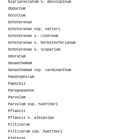
Nigriareolatum v. densispinum
Obductum
Occultum
Ochoterenae
Ochoterenae ssp. vatteri
Ochoterenae v. cinereum
Ochoterenae v. herbsthoferianum
Ochoterenae v. scoparium
Odoratum
Oenanthemum
Oenanthemum ssp. carminanthum
Paediophilum
Papschii
Paraguayense
Parvulum
Parvulum ssp. huettneri
Pflanzii
Pflanzii v. albipulpa
Piltziorum
Piltziorum ssp. huettneri
Platense