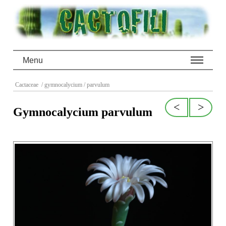
Menu
Cactaceae
/ gymnocalycium
/ parvulum
<
>
Gymnocalycium parvulum