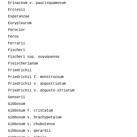
Erinaceum v. paucisquamosum
Erolesii
Esperanzae
Eurypleurum
Ferocior
Ferox
Ferrarii
Fischeri
Fischeri ssp. suyuquense
Fleischerianum
Friedrichii
Friedrichii f. monstruosum
Friedrichii v. angostriatum
Friedrichii v. angusto-striatum
Genserii
Gibbosum
Gibbosum f. cristatum
Gibbosum v. brachypetalum
Gibbosum v. chubutense
Gibbosum v. gerardii