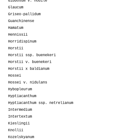
Gibbosum v. nobile
Glaucum
Griseo-pallidum
Guanchinense
Hamatum
Hennissii
Horridispinum
Horstii
Horstii ssp. buenekeri
Horstii v. buenekeri
Horstii x baldianum
Hossei
Hossei v. nidulans
Hybopleurum
Hyptiacanthum
Hyptiacanthum ssp. netrelianum
Intermedium
Intertextum
Kieslingii
Knollii
Kozelskyanum