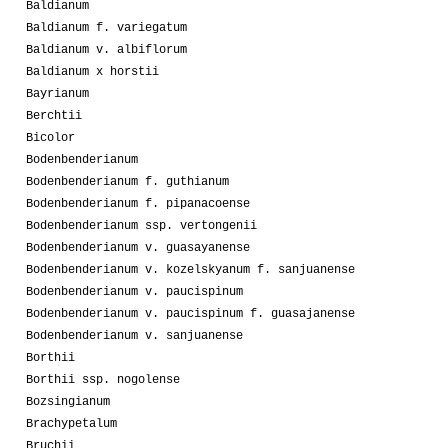
Baldianum
Baldianum f. variegatum
Baldianum v. albiflorum
Baldianum x horstii
Bayrianum
Berchtii
Bicolor
Bodenbenderianum
Bodenbenderianum f. guthianum
Bodenbenderianum f. pipanacoense
Bodenbenderianum ssp. vertongenii
Bodenbenderianum v. guasayanense
Bodenbenderianum v. kozelskyanum f. sanjuanense
Bodenbenderianum v. paucispinum
Bodenbenderianum v. paucispinum f. guasajanense
Bodenbenderianum v. sanjuanense
Borthii
Borthii ssp. nogolense
Bozsingianum
Brachypetalum
Bruchii