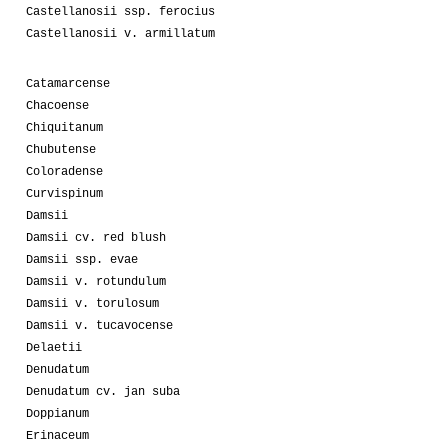
Castellanosii ssp. ferocius
Castellanosii v. armillatum
Catamarcense
Chacoense
Chiquitanum
Chubutense
Coloradense
Curvispinum
Damsii
Damsii cv. red blush
Damsii ssp. evae
Damsii v. rotundulum
Damsii v. torulosum
Damsii v. tucavocense
Delaetii
Denudatum
Denudatum cv. jan suba
Doppianum
Erinaceum