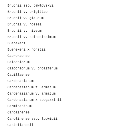
Bruchii ssp. pawlovskyi
Bruchii v. brigittae
Bruchii v. glaucum
Bruchii v. hossei
Bruchii v. niveum
Bruchii v. spinosissimum
Buenekeri
Buenekeri x horstii
Cabreraense
Calochlorum
Calochlorum v. proliferum
Capillaense
Cardenasianum
Cardenasianum f. armatum
Cardenasianum v. armatum
Cardenasianum x spegazzinii
Carminanthum
Carolinense
Carolinense ssp. ludwigii
Castellanosii