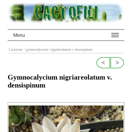
Menu
Cactaceae
/ gymnocalycium
/ nigriareolatum v. densispinum
<
>
Gymnocalycium nigriareolatum v.
densispinum