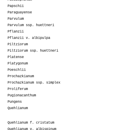
Papschii
Paraguayense
Parvulum
Parvulum ssp. huettneri
Pflanzii
Pflanzii v. albipulpa
Piltziorum
Piltziorum ssp. huettneri
Platense
Platygonum
Poeschlii
Prochazkianum
Prochazkianum ssp. simplex
Proliferum
Pugionacanthum
Pungens
Quehlianum
Quehlianum f. cristatum
Quehlianum v. albispinum