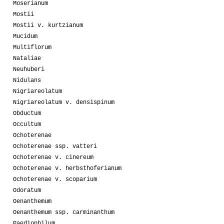
Moserianum
Mostii
Mostii v. kurtzianum
Mucidum
Multiflorum
Nataliae
Neuhuberi
Nidulans
Nigriareolatum
Nigriareolatum v. densispinum
Obductum
Occultum
Ochoterenae
Ochoterenae ssp. vatteri
Ochoterenae v. cinereum
Ochoterenae v. herbsthoferianum
Ochoterenae v. scoparium
Odoratum
Oenanthemum
Oenanthemum ssp. carminanthum
Paediophilum