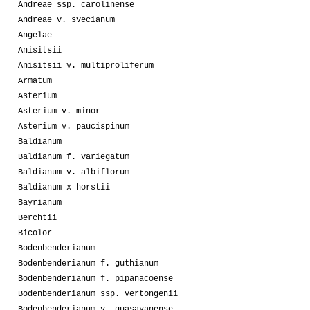
Andreae ssp. carolinense
Andreae v. svecianum
Angelae
Anisitsii
Anisitsii v. multiproliferum
Armatum
Asterium
Asterium v. minor
Asterium v. paucispinum
Baldianum
Baldianum f. variegatum
Baldianum v. albiflorum
Baldianum x horstii
Bayrianum
Berchtii
Bicolor
Bodenbenderianum
Bodenbenderianum f. guthianum
Bodenbenderianum f. pipanacoense
Bodenbenderianum ssp. vertongenii
Bodenbenderianum v. guasayanense