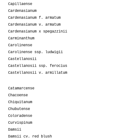
Capillaense
Cardenasianum
Cardenasianum f. armatum
Cardenasianum v. armatum
Cardenasianum x spegazzinii
Carminanthum
Carolinense
Carolinense ssp. ludwigii
Castellanosii
Castellanosii ssp. ferocius
Castellanosii v. armillatum
Catamarcense
Chacoense
Chiquitanum
Chubutense
Coloradense
Curvispinum
Damsii
Damsii cv. red blush