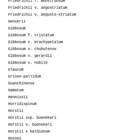
Friedrichii f. monstruosum
Friedrichii v. angostriatum
Friedrichii v. angusto-striatum
Genserii
Gibbosum
Gibbosum f. cristatum
Gibbosum v. brachypetalum
Gibbosum v. chubutense
Gibbosum v. gerardii
Gibbosum v. nobile
Glaucum
Griseo-pallidum
Guanchinense
Hamatum
Hennissii
Horridispinum
Horstii
Horstii ssp. buenekeri
Horstii v. buenekeri
Horstii x baldianum
Hossei