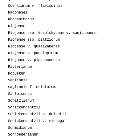
Quehlianum v. flavispinum
Ragonesei
Rhodantherum
Riojense
Riojense ssp. kozelskyanum v. sanjuanense
Riojense ssp. piltziorum
Riojense v. guasayanense
Riojense v. paucispinum
Riojense v. pipanacoense
Ritterianum
Robustum
Saglionis
Saglionis f. cristatum
Sanluisense
Schatzlianum
Schickendantzii
Schickendantzii v. delaetii
Schickendantzii v. michoga
Schmidianum
Schroederianum