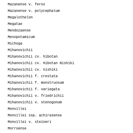
Mazanense v. ferox
Mazanense v. polycephalum
Megalothelon
Megatae
Mendozaense
Mesopotamicum
Michoga
Mihanovichii
Mihanovichii cv. hibotan
Mihanovichii cv. Hibotan Nishiki
Mihanovichii cv. nishiki
Mihanovichii f. crestata
Mihanovichii f. monstruosum
Mihanovichii f. variegata
Mihanovichii v. friedrichii
Mihanovichii v. stenogonum
Monvillei
Monvillei ssp. achirasense
Monvillei v. steineri
Morroense