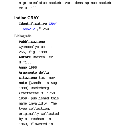
nigriareolatum Backeb. var. densispinum Backeb.
ex H.Till
Indice GRAY
Identificativo
GRAY
115452-2
,".2$0
Bibliografia
Pubblicazione
Gymnocalycium 11:
255, fig. 1998
Autore
Backeb. ex
H.Till
Anno
1998
Argomento della
citazione
tax. nov.
Note
[Gandhi 18 Aug
1998] Backeberg
(Cactaceae 3: 1759.
1959) published this
name invalidly. The
type collection,
originally collected
by H. Fechser in
1963, flowered in