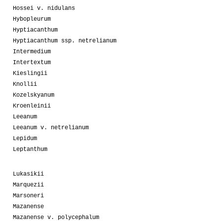
Hossei v. nidulans
Hybopleurum
Hyptiacanthum
Hyptiacanthum ssp. netrelianum
Intermedium
Intertextum
Kieslingii
Knollii
Kozelskyanum
Kroenleinii
Leeanum
Leeanum v. netrelianum
Lepidum
Leptanthum
Lukasikii
Marquezii
Marsoneri
Mazanense
Mazanense v. polycephalum