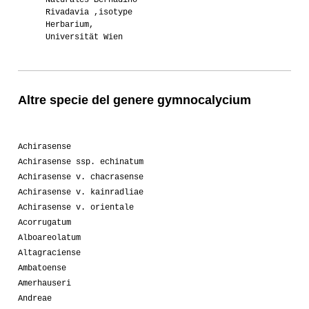
Naturales Bernadino
Rivadavia ,isotype
Herbarium,
Universität Wien
Altre specie del genere gymnocalycium
Achirasense
Achirasense ssp. echinatum
Achirasense v. chacrasense
Achirasense v. kainradliae
Achirasense v. orientale
Acorrugatum
Alboareolatum
Altagraciense
Ambatoense
Amerhauseri
Andreae