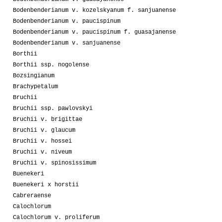
Bodenbenderianum v. kozelskyanum f. sanjuanense
Bodenbenderianum v. paucispinum
Bodenbenderianum v. paucispinum f. guasajanense
Bodenbenderianum v. sanjuanense
Borthii
Borthii ssp. nogolense
Bozsingianum
Brachypetalum
Bruchii
Bruchii ssp. pawlovskyi
Bruchii v. brigittae
Bruchii v. glaucum
Bruchii v. hossei
Bruchii v. niveum
Bruchii v. spinosissimum
Buenekeri
Buenekeri x horstii
Cabreraense
Calochlorum
Calochlorum v. proliferum