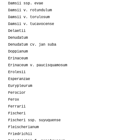
Damsii ssp. evae
Damsii v. rotundulum
Damsii v. torulosum
Damsii v. tucavocense
Delaetii
Denudatum
Denudatum cv. jan suba
Doppianum
Erinaceum
Erinaceum v. paucisquamosum
Erolesii
Esperanzae
Eurypleurum
Ferocior
Ferox
Ferrarii
Fischeri
Fischeri ssp. suyuquense
Fleischerianum
Friedrichii