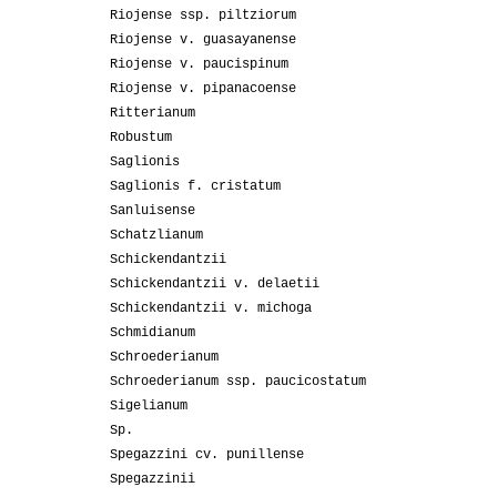
Riojense ssp. piltziorum
Riojense v. guasayanense
Riojense v. paucispinum
Riojense v. pipanacoense
Ritterianum
Robustum
Saglionis
Saglionis f. cristatum
Sanluisense
Schatzlianum
Schickendantzii
Schickendantzii v. delaetii
Schickendantzii v. michoga
Schmidianum
Schroederianum
Schroederianum ssp. paucicostatum
Sigelianum
Sp.
Spegazzini cv. punillense
Spegazzinii