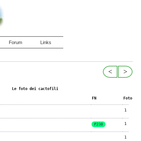
Forum
Links
<
>
Le foto dei cactofili
FN
Foto
1
1
P230
1