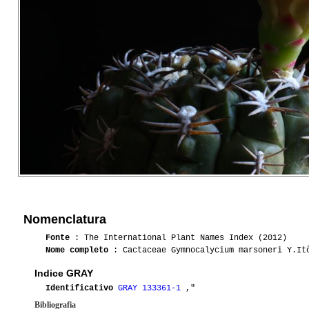
Nomenclatura
Fonte
: The International Plant Names Index (2012)
Nome completo
: Cactaceae Gymnocalycium marsoneri Y.It
Indice GRAY
Identificativo
GRAY 133361-1
,"
Bibliografia