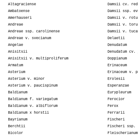
Altagraciense
Damsii cv. red
Ambatoense
Damsii ssp. ev
Amerhauseri
Damsii v. rotu
Andreae
Damsii v. toru
Andreae ssp. carolinense
Damsii v. tuca
Andreae v. svecianum
Delaetii
Angelae
Denudatum
Anisitsii
Denudatum cv. 
Anisitsii v. multiproliferum
Doppianum
Armatum
Erinaceum
Asterium
Erinaceum v. p
Asterium v. minor
Erolesii
Asterium v. paucispinum
Esperanzae
Baldianum
Eurypleurum
Baldianum f. variegatum
Ferocior
Baldianum v. albiflorum
Ferox
Baldianum x horstii
Ferrarii
Bayrianum
Fischeri
Berchtii
Fischeri ssp. 
Bicolor
Fleischerianum