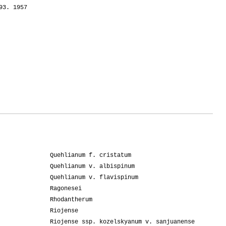
93. 1957
Quehlianum f. cristatum
Quehlianum v. albispinum
Quehlianum v. flavispinum
Ragonesei
Rhodantherum
Riojense
Riojense ssp. kozelskyanum v. sanjuanense