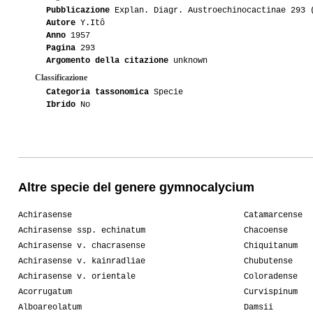
Pubblicazione
Explan. Diagr. Austroechinocactinae 293 
Autore
Y.Itô
Anno
1957
Pagina
293
Argomento della citazione
unknown
Classificazione
Categoria tassonomica
Specie
Ibrido
No
Altre specie del genere gymnocalycium
Achirasense
Catamarcense
Achirasense ssp. echinatum
Chacoense
Achirasense v. chacrasense
Chiquitanum
Achirasense v. kainradliae
Chubutense
Achirasense v. orientale
Coloradense
Acorrugatum
Curvispinum
Alboareolatum
Damsii