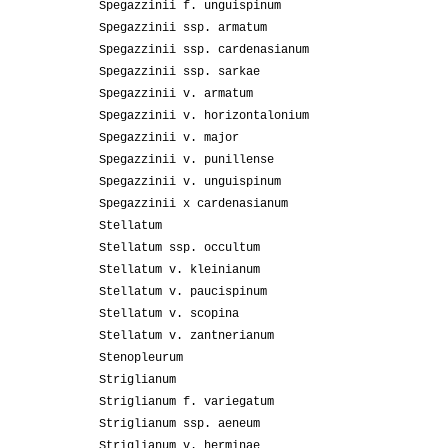
Spegazzinii f. unguispinum
Spegazzinii ssp. armatum
Spegazzinii ssp. cardenasianum
Spegazzinii ssp. sarkae
Spegazzinii v. armatum
Spegazzinii v. horizontalonium
Spegazzinii v. major
Spegazzinii v. punillense
Spegazzinii v. unguispinum
Spegazzinii x cardenasianum
Stellatum
Stellatum ssp. occultum
Stellatum v. kleinianum
Stellatum v. paucispinum
Stellatum v. scopina
Stellatum v. zantnerianum
Stenopleurum
Striglianum
Striglianum f. variegatum
Striglianum ssp. aeneum
Striglianum v. herminae