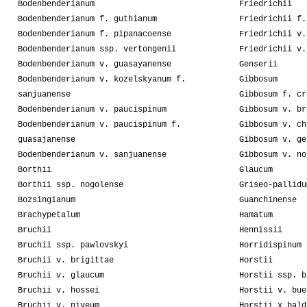
Bodenbenderianum
Friedrichii
Bodenbenderianum f. guthianum
Friedrichii f.
Bodenbenderianum f. pipanacoense
Friedrichii v.
Bodenbenderianum ssp. vertongenii
Friedrichii v.
Bodenbenderianum v. guasayanense
Genserii
Bodenbenderianum v. kozelskyanum f.
Gibbosum
sanjuanense
Gibbosum f. cr
Bodenbenderianum v. paucispinum
Gibbosum v. br
Bodenbenderianum v. paucispinum f.
Gibbosum v. ch
guasajanense
Gibbosum v. ge
Bodenbenderianum v. sanjuanense
Gibbosum v. no
Borthii
Glaucum
Borthii ssp. nogolense
Griseo-pallidu
Bozsingianum
Guanchinense
Brachypetalum
Hamatum
Bruchii
Hennissii
Bruchii ssp. pawlovskyi
Horridispinum
Bruchii v. brigittae
Horstii
Bruchii v. glaucum
Horstii ssp. b
Bruchii v. hossei
Horstii v. bue
Bruchii v. niveum
Horstii x bald