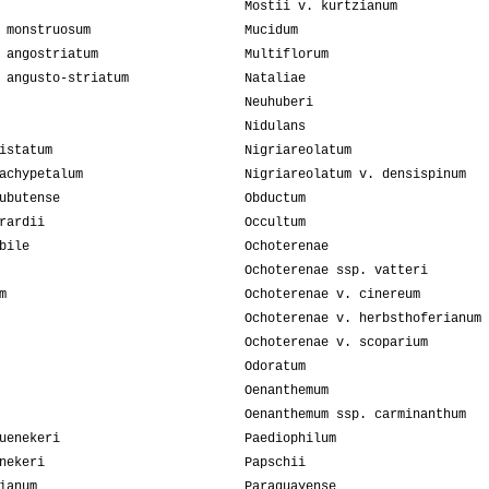
Mostii v. kurtzianum
 monstruosum
Mucidum
 angostriatum
Multiflorum
 angusto-striatum
Nataliae
Neuhuberi
Nidulans
istatum
Nigriareolatum
achypetalum
Nigriareolatum v. densispinum
ubutense
Obductum
rardii
Occultum
bile
Ochoterenae
Ochoterenae ssp. vatteri
m
Ochoterenae v. cinereum
Ochoterenae v. herbsthoferianum
Ochoterenae v. scoparium
Odoratum
Oenanthemum
Oenanthemum ssp. carminanthum
uenekeri
Paediophilum
nekeri
Papschii
ianum
Paraguayense