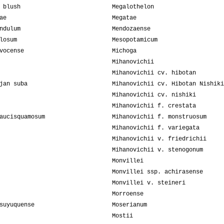
 blush
Megalothelon
ae
Megatae
ndulum
Mendozaense
losum
Mesopotamicum
vocense
Michoga
Mihanovichii
Mihanovichii cv. hibotan
jan suba
Mihanovichii cv. Hibotan Nishiki
Mihanovichii cv. nishiki
Mihanovichii f. crestata
aucisquamosum
Mihanovichii f. monstruosum
Mihanovichii f. variegata
Mihanovichii v. friedrichii
Mihanovichii v. stenogonum
Monvillei
Monvillei ssp. achirasense
Monvillei v. steineri
Morroense
suyuquense
Moserianum
Mostii