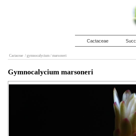
Cactaceae
Succ
Cactaceae
/ gymnocalycium
/ marsoneri
Gymnocalycium marsoneri