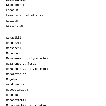
Kozelskyanum
Kroenleinii
Leeanum
Leeanum v. netrelianum
Lepidum
Leptanthum
Lukasikii
Marquezii
Marsoneri
Mazanense
Mazanense v. polycephalum
Mazanense v. ferox
Mazanense v. polycephalum
Megalothelon
Megatae
Mendozaense
Mesopotamicum
Michoga
Mihanovichii
Mihanovichii cv. hibotan