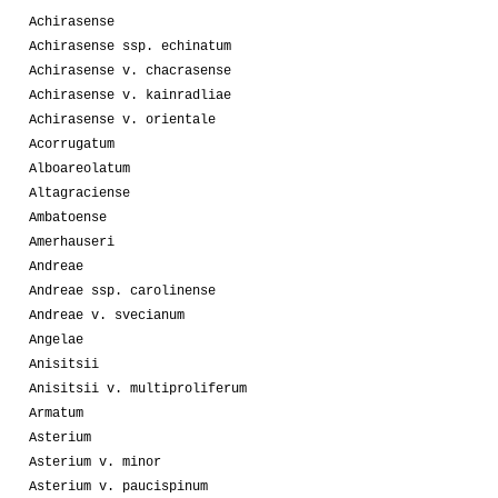
Achirasense
Achirasense ssp. echinatum
Achirasense v. chacrasense
Achirasense v. kainradliae
Achirasense v. orientale
Acorrugatum
Alboareolatum
Altagraciense
Ambatoense
Amerhauseri
Andreae
Andreae ssp. carolinense
Andreae v. svecianum
Angelae
Anisitsii
Anisitsii v. multiproliferum
Armatum
Asterium
Asterium v. minor
Asterium v. paucispinum