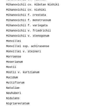
Mihanovichii cv. Hibotan Nishiki
Mihanovichii cv. nishiki
Mihanovichii f. crestata
Mihanovichii f. monstruosum
Mihanovichii f. variegata
Mihanovichii v. friedrichii
Mihanovichii v. stenogonum
Monvillei
Monvillei ssp. achirasense
Monvillei v. steineri
Morroense
Moserianum
Mostii
Mostii v. kurtzianum
Mucidum
Multiflorum
Nataliae
Neuhuberi
Nidulans
Nigriareolatum