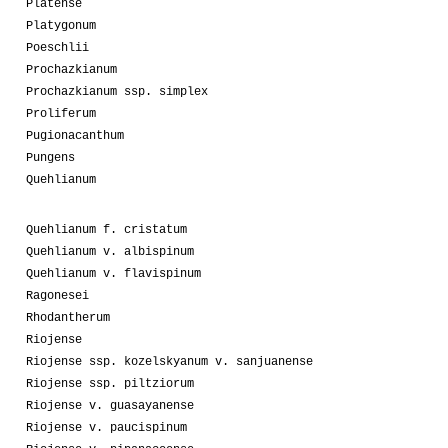
Platense
Platygonum
Poeschlii
Prochazkianum
Prochazkianum ssp. simplex
Proliferum
Pugionacanthum
Pungens
Quehlianum
Quehlianum f. cristatum
Quehlianum v. albispinum
Quehlianum v. flavispinum
Ragonesei
Rhodantherum
Riojense
Riojense ssp. kozelskyanum v. sanjuanense
Riojense ssp. piltziorum
Riojense v. guasayanense
Riojense v. paucispinum