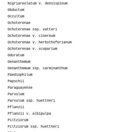
Nigriareolatum v. densispinum
Obductum
Occultum
Ochoterenae
Ochoterenae ssp. vatteri
Ochoterenae v. cinereum
Ochoterenae v. herbsthoferianum
Ochoterenae v. scoparium
Odoratum
Oenanthemum
Oenanthemum ssp. carminanthum
Paediophilum
Papschii
Paraguayense
Parvulum
Parvulum ssp. huettneri
Pflanzii
Pflanzii v. albipulpa
Piltziorum
Piltziorum ssp. huettneri