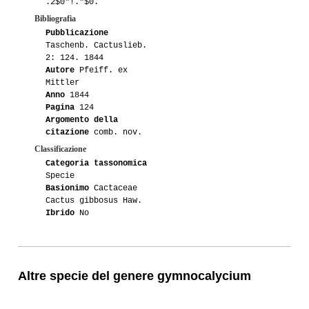
.2$0"!."$0.
Bibliografia
Pubblicazione
Taschenb. Cactuslieb.
2: 124. 1844
Autore
Pfeiff. ex
Mittler
Anno
1844
Pagina
124
Argomento della
citazione
comb. nov.
Classificazione
Categoria tassonomica
Specie
Basionimo
Cactaceae
Cactus gibbosus Haw.
Ibrido
No
Altre specie del genere gymnocalycium