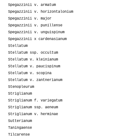
Spegazzinii v. armatum
Spegazzinii v. horizontalonium
Spegazzinii v. major
Spegazzinii v. punillense
Spegazzinii v. unguispinum
Spegazzinii x cardenasianum
Stellatum
Stellatum ssp. occultum
Stellatum v. kleinianum
Stellatum v. paucispinum
Stellatum v. scopina
Stellatum v. zantnerianum
Stenopleurum
Striglianum
Striglianum f. variegatum
Striglianum ssp. aeneum
Striglianum v. herminae
Sutterianum
Taningaense
Tilcarense