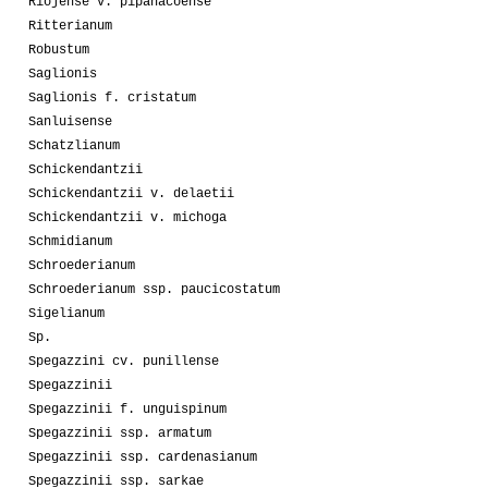
Riojense v. pipanacoense
Ritterianum
Robustum
Saglionis
Saglionis f. cristatum
Sanluisense
Schatzlianum
Schickendantzii
Schickendantzii v. delaetii
Schickendantzii v. michoga
Schmidianum
Schroederianum
Schroederianum ssp. paucicostatum
Sigelianum
Sp.
Spegazzini cv. punillense
Spegazzinii
Spegazzinii f. unguispinum
Spegazzinii ssp. armatum
Spegazzinii ssp. cardenasianum
Spegazzinii ssp. sarkae