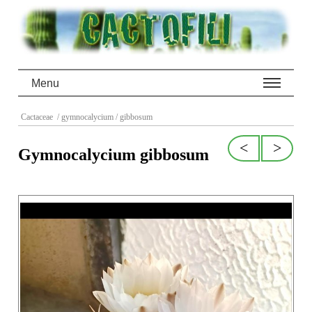
Menu
Cactaceae
/ gymnocalycium
/ gibbosum
<
>
Gymnocalycium gibbosum