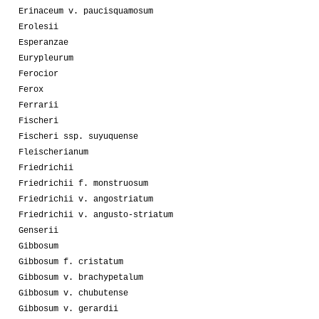
Erinaceum v. paucisquamosum
Erolesii
Esperanzae
Eurypleurum
Ferocior
Ferox
Ferrarii
Fischeri
Fischeri ssp. suyuquense
Fleischerianum
Friedrichii
Friedrichii f. monstruosum
Friedrichii v. angostriatum
Friedrichii v. angusto-striatum
Genserii
Gibbosum
Gibbosum f. cristatum
Gibbosum v. brachypetalum
Gibbosum v. chubutense
Gibbosum v. gerardii