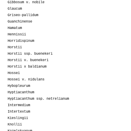
Gibbosum v. nobile
Glaucum
Griseo-pallidum
Guanchinense
Hamatum
Hennissii
Horridispinum
Horstii
Horstii ssp. buenekeri
Horstii v. buenekeri
Horstii x baldianum
Hossei
Hossei v. nidulans
Hybopleurum
Hyptiacanthum
Hyptiacanthum ssp. netrelianum
Intermedium
Intertextum
Kieslingii
Knollii