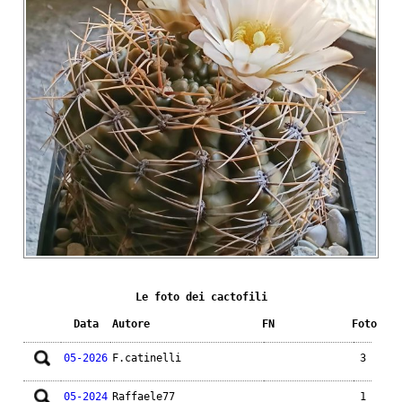
Le foto dei cactofili
Data
Autore
FN
Foto
05-2026
F.catinelli
3
05-2024
Raffaele77
1