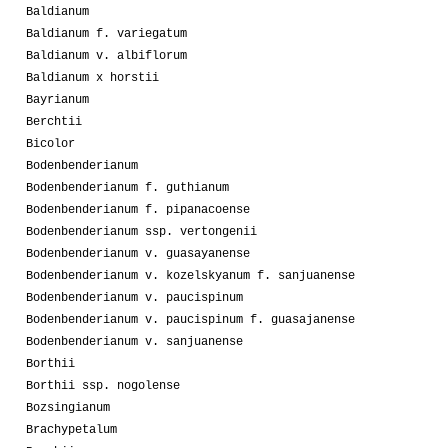
Baldianum
Baldianum f. variegatum
Baldianum v. albiflorum
Baldianum x horstii
Bayrianum
Berchtii
Bicolor
Bodenbenderianum
Bodenbenderianum f. guthianum
Bodenbenderianum f. pipanacoense
Bodenbenderianum ssp. vertongenii
Bodenbenderianum v. guasayanense
Bodenbenderianum v. kozelskyanum f. sanjuanense
Bodenbenderianum v. paucispinum
Bodenbenderianum v. paucispinum f. guasajanense
Bodenbenderianum v. sanjuanense
Borthii
Borthii ssp. nogolense
Bozsingianum
Brachypetalum