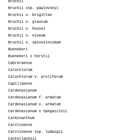
Bruchii
Bruchii ssp. pawlovskyi
Bruchii v. brigittae
Bruchii v. glaucum
Bruchii v. hossei
Bruchii v. niveum
Bruchii v. spinosissimum
Buenekeri
Buenekeri x horstii
Cabreraense
Calochlorum
Calochlorum v. proliferum
Capillaense
Cardenasianum
Cardenasianum f. armatum
Cardenasianum v. armatum
Cardenasianum x spegazzinii
Carminanthum
Carolinense
Carolinense ssp. ludwigii
Castellanosii