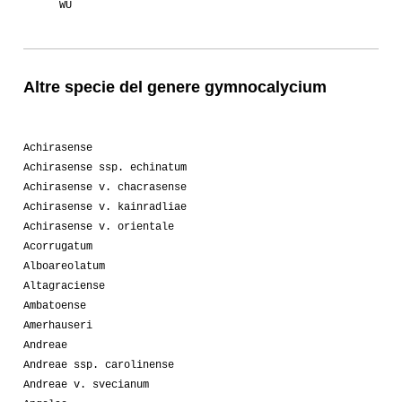
WU
Altre specie del genere gymnocalycium
Achirasense
Achirasense ssp. echinatum
Achirasense v. chacrasense
Achirasense v. kainradliae
Achirasense v. orientale
Acorrugatum
Alboareolatum
Altagraciense
Ambatoense
Amerhauseri
Andreae
Andreae ssp. carolinense
Andreae v. svecianum