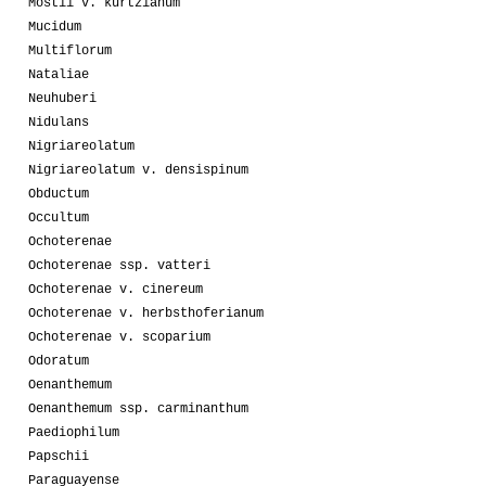
Mostii v. kurtzianum
Mucidum
Multiflorum
Nataliae
Neuhuberi
Nidulans
Nigriareolatum
Nigriareolatum v. densispinum
Obductum
Occultum
Ochoterenae
Ochoterenae ssp. vatteri
Ochoterenae v. cinereum
Ochoterenae v. herbsthoferianum
Ochoterenae v. scoparium
Odoratum
Oenanthemum
Oenanthemum ssp. carminanthum
Paediophilum
Papschii
Paraguayense