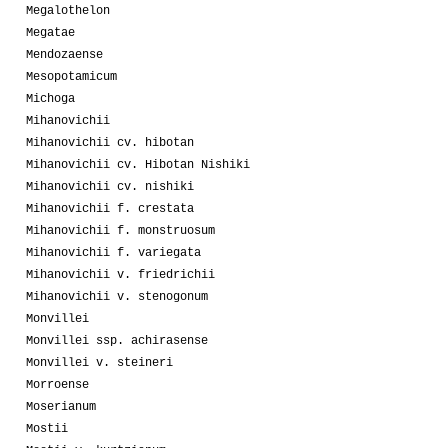
Megalothelon
Megatae
Mendozaense
Mesopotamicum
Michoga
Mihanovichii
Mihanovichii cv. hibotan
Mihanovichii cv. Hibotan Nishiki
Mihanovichii cv. nishiki
Mihanovichii f. crestata
Mihanovichii f. monstruosum
Mihanovichii f. variegata
Mihanovichii v. friedrichii
Mihanovichii v. stenogonum
Monvillei
Monvillei ssp. achirasense
Monvillei v. steineri
Morroense
Moserianum
Mostii