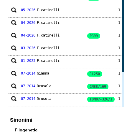
05-2026
F.catinelli
1
04-2026
F.catinelli
1
04-2026
F.catinelli
1
P399
03-2026
F.catinelli
1
01-2025
F.catinelli
1
07-2014
Gianna
1
JL250
07-2014
Drusola
1
GN88/169
07-2014
Drusola
1
TOM07-326/1
05-2013
Scsebnic
1
Sinonimi
02-2011
Paolotrp
1
JL250
Filogenetici