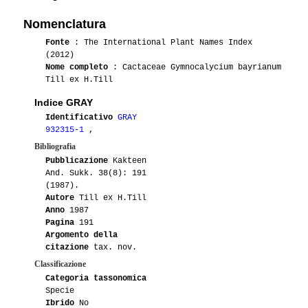
06-2008
Dr. Kakkro
1
P399
Nomenclatura
05-2008
-marco-
1
Fonte
: The International Plant Names Index
(2012)
Nome completo
: Cactaceae Gymnocalycium bayrianum
Till ex H.Till
Indice GRAY
Identificativo
GRAY
932315-1
,
Bibliografia
Pubblicazione
Kakteen
And. Sukk. 38(8): 191
(1987).
Autore
Till ex H.Till
Anno
1987
Pagina
191
Argomento della
citazione
tax. nov.
Classificazione
Categoria tassonomica
Specie
Ibrido
No