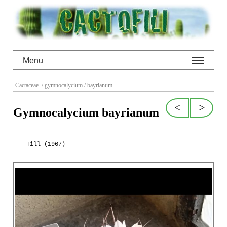
Menu
Cactaceae
/ gymnocalycium
/ bayrianum
<
>
Gymnocalycium bayrianum
Till (1967)