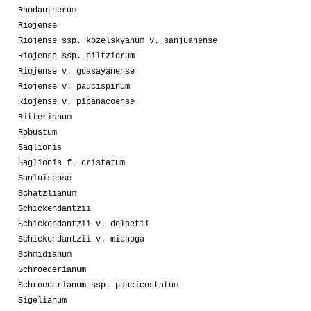
Rhodantherum
Riojense
Riojense ssp. kozelskyanum v. sanjuanense
Riojense ssp. piltziorum
Riojense v. guasayanense
Riojense v. paucispinum
Riojense v. pipanacoense
Ritterianum
Robustum
Saglionis
Saglionis f. cristatum
Sanluisense
Schatzlianum
Schickendantzii
Schickendantzii v. delaetii
Schickendantzii v. michoga
Schmidianum
Schroederianum
Schroederianum ssp. paucicostatum
Sigelianum