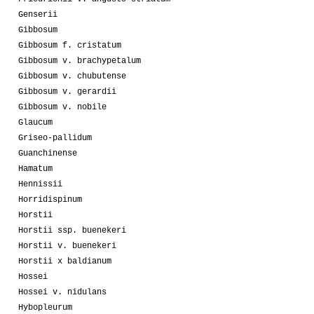
Genserii
Gibbosum
Gibbosum f. cristatum
Gibbosum v. brachypetalum
Gibbosum v. chubutense
Gibbosum v. gerardii
Gibbosum v. nobile
Glaucum
Griseo-pallidum
Guanchinense
Hamatum
Hennissii
Horridispinum
Horstii
Horstii ssp. buenekeri
Horstii v. buenekeri
Horstii x baldianum
Hossei
Hossei v. nidulans
Hybopleurum