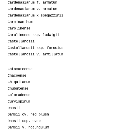
Cardenasianum f. armatum
Cardenasianum v. armatum
Cardenasianum x spegazzinii
Carminanthum
Carolinense
Carolinense ssp. ludwigii
Castellanosii
Castellanosii ssp. ferocius
Castellanosii v. armillatum
Catamarcense
Chacoense
Chiquitanum
Chubutense
Coloradense
Curvispinum
Damsii
Damsii cv. red blush
Damsii ssp. evae
Damsii v. rotundulum