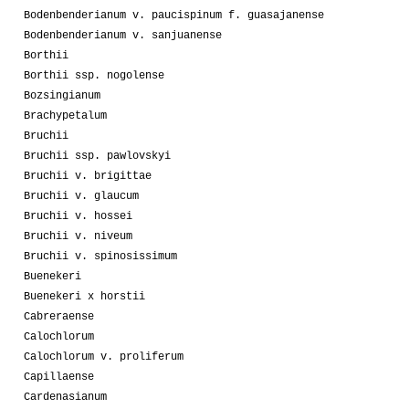
Bodenbenderianum v. paucispinum f. guasajanense
Bodenbenderianum v. sanjuanense
Borthii
Borthii ssp. nogolense
Bozsingianum
Brachypetalum
Bruchii
Bruchii ssp. pawlovskyi
Bruchii v. brigittae
Bruchii v. glaucum
Bruchii v. hossei
Bruchii v. niveum
Bruchii v. spinosissimum
Buenekeri
Buenekeri x horstii
Cabreraense
Calochlorum
Calochlorum v. proliferum
Capillaense
Cardenasianum