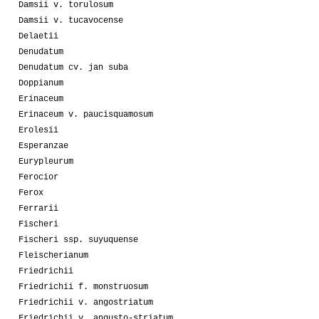
Damsii v. torulosum
Damsii v. tucavocense
Delaetii
Denudatum
Denudatum cv. jan suba
Doppianum
Erinaceum
Erinaceum v. paucisquamosum
Erolesii
Esperanzae
Eurypleurum
Ferocior
Ferox
Ferrarii
Fischeri
Fischeri ssp. suyuquense
Fleischerianum
Friedrichii
Friedrichii f. monstruosum
Friedrichii v. angostriatum
Friedrichii v. angusto-striatum