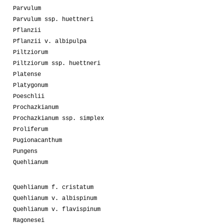
Parvulum
Parvulum ssp. huettneri
Pflanzii
Pflanzii v. albipulpa
Piltziorum
Piltziorum ssp. huettneri
Platense
Platygonum
Poeschlii
Prochazkianum
Prochazkianum ssp. simplex
Proliferum
Pugionacanthum
Pungens
Quehlianum
Quehlianum f. cristatum
Quehlianum v. albispinum
Quehlianum v. flavispinum
Ragonesei