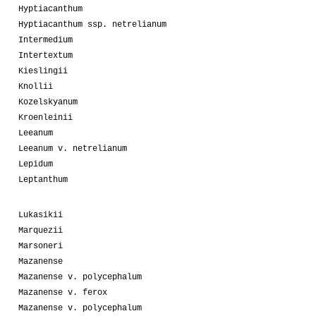
Hyptiacanthum
Hyptiacanthum ssp. netrelianum
Intermedium
Intertextum
Kieslingii
Knollii
Kozelskyanum
Kroenleinii
Leeanum
Leeanum v. netrelianum
Lepidum
Leptanthum
Lukasikii
Marquezii
Marsoneri
Mazanense
Mazanense v. polycephalum
Mazanense v. ferox
Mazanense v. polycephalum