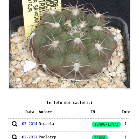
Le foto dei cactofili
Data
Autore
FN
Foto
07-2014
Drusola
1
TOM06-134/1
02-2011
Paolotrp
1
P382A