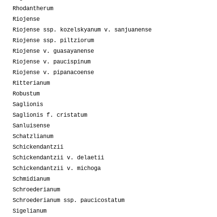
Rhodantherum
Riojense
Riojense ssp. kozelskyanum v. sanjuanense
Riojense ssp. piltziorum
Riojense v. guasayanense
Riojense v. paucispinum
Riojense v. pipanacoense
Ritterianum
Robustum
Saglionis
Saglionis f. cristatum
Sanluisense
Schatzlianum
Schickendantzii
Schickendantzii v. delaetii
Schickendantzii v. michoga
Schmidianum
Schroederianum
Schroederianum ssp. paucicostatum
Sigelianum