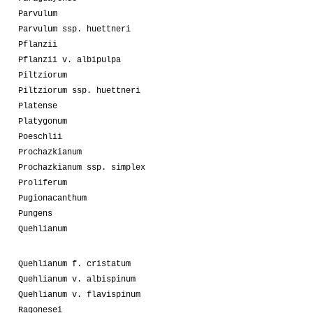
Parvulum
Parvulum ssp. huettneri
Pflanzii
Pflanzii v. albipulpa
Piltziorum
Piltziorum ssp. huettneri
Platense
Platygonum
Poeschlii
Prochazkianum
Prochazkianum ssp. simplex
Proliferum
Pugionacanthum
Pungens
Quehlianum
Quehlianum f. cristatum
Quehlianum v. albispinum
Quehlianum v. flavispinum
Ragonesei