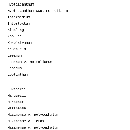
Hyptiacanthum
Hyptiacanthum ssp. netrelianum
Intermedium
Intertextum
Kieslingii
Knollii
Kozelskyanum
Kroenleinii
Leeanum
Leeanum v. netrelianum
Lepidum
Leptanthum
Lukasikii
Marquezii
Marsoneri
Mazanense
Mazanense v. polycephalum
Mazanense v. ferox
Mazanense v. polycephalum