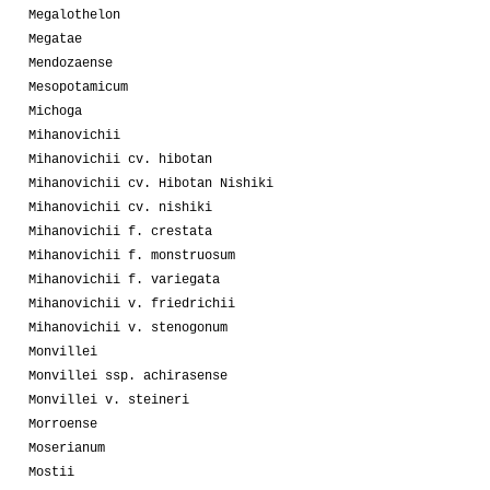
Megalothelon
Megatae
Mendozaense
Mesopotamicum
Michoga
Mihanovichii
Mihanovichii cv. hibotan
Mihanovichii cv. Hibotan Nishiki
Mihanovichii cv. nishiki
Mihanovichii f. crestata
Mihanovichii f. monstruosum
Mihanovichii f. variegata
Mihanovichii v. friedrichii
Mihanovichii v. stenogonum
Monvillei
Monvillei ssp. achirasense
Monvillei v. steineri
Morroense
Moserianum
Mostii