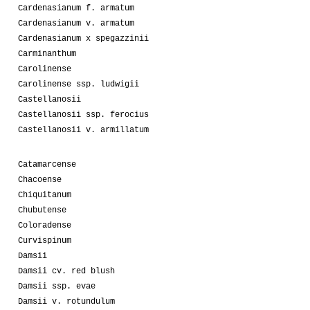
Cardenasianum f. armatum
Cardenasianum v. armatum
Cardenasianum x spegazzinii
Carminanthum
Carolinense
Carolinense ssp. ludwigii
Castellanosii
Castellanosii ssp. ferocius
Castellanosii v. armillatum
Catamarcense
Chacoense
Chiquitanum
Chubutense
Coloradense
Curvispinum
Damsii
Damsii cv. red blush
Damsii ssp. evae
Damsii v. rotundulum