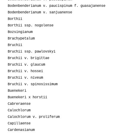
Bodenbenderianum v. paucispinum f. guasajanense
Bodenbenderianum v. sanjuanense
Borthii
Borthii ssp. nogolense
Bozsingianum
Brachypetalum
Bruchii
Bruchii ssp. pawlovskyi
Bruchii v. brigittae
Bruchii v. glaucum
Bruchii v. hossei
Bruchii v. niveum
Bruchii v. spinosissimum
Buenekeri
Buenekeri x horstii
Cabreraense
Calochlorum
Calochlorum v. proliferum
Capillaense
Cardenasianum