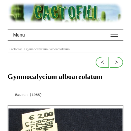
Menu
Cactaceae
/ gymnocalycium
/ alboareolatum
<
>
Gymnocalycium alboareolatum
Rausch (1985)