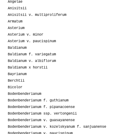
Angelae
Anisitsii
Anisitsii v. multiproliferum
Armatum
Asterium
Asterium v. minor
Asterium v. paucispinum
Baldianum
Baldianum f. variegatum
Baldianum v. albiflorum
Baldianum x horstii
Bayrianum
Berchtii
Bicolor
Bodenbenderianum
Bodenbenderianum f. guthianum
Bodenbenderianum f. pipanacoense
Bodenbenderianum ssp. vertongenii
Bodenbenderianum v. guasayanense
Bodenbenderianum v. kozelskyanum f. sanjuanense
Bodenbenderianum v. paucispinum