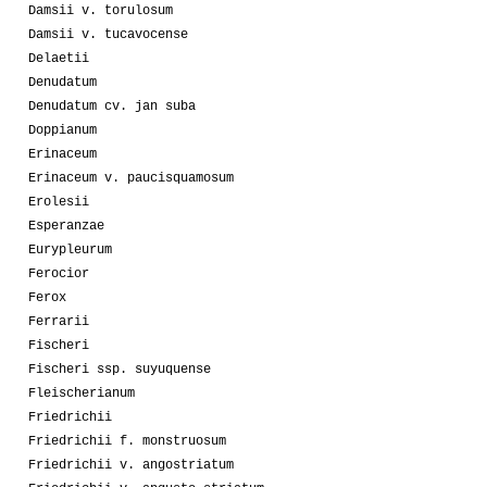
Damsii v. torulosum
Damsii v. tucavocense
Delaetii
Denudatum
Denudatum cv. jan suba
Doppianum
Erinaceum
Erinaceum v. paucisquamosum
Erolesii
Esperanzae
Eurypleurum
Ferocior
Ferox
Ferrarii
Fischeri
Fischeri ssp. suyuquense
Fleischerianum
Friedrichii
Friedrichii f. monstruosum
Friedrichii v. angostriatum