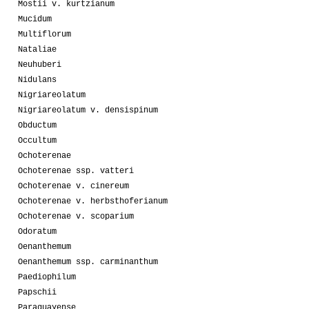
Mostii v. kurtzianum
Mucidum
Multiflorum
Nataliae
Neuhuberi
Nidulans
Nigriareolatum
Nigriareolatum v. densispinum
Obductum
Occultum
Ochoterenae
Ochoterenae ssp. vatteri
Ochoterenae v. cinereum
Ochoterenae v. herbsthoferianum
Ochoterenae v. scoparium
Odoratum
Oenanthemum
Oenanthemum ssp. carminanthum
Paediophilum
Papschii
Paraguayense