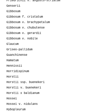
Friedrichii v. angusto-striatum
Genserii
Gibbosum
Gibbosum f. cristatum
Gibbosum v. brachypetalum
Gibbosum v. chubutense
Gibbosum v. gerardii
Gibbosum v. nobile
Glaucum
Griseo-pallidum
Guanchinense
Hamatum
Hennissii
Horridispinum
Horstii
Horstii ssp. buenekeri
Horstii v. buenekeri
Horstii x baldianum
Hossei
Hossei v. nidulans
Hybopleurum