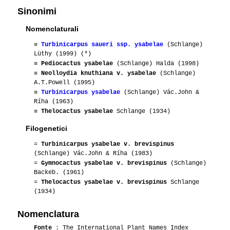
Sinonimi
Nomenclaturali
≡
Turbinicarpus saueri ssp. ysabelae
(Schlange)
Lüthy (1999) (*)
≡
Pediocactus ysabelae
(Schlange) Halda (1998)
≡
Neolloydia knuthiana v. ysabelae
(Schlange)
A.T.Powell (1995)
≡
Turbinicarpus ysabelae
(Schlange) Vác.John &
Ríha (1963)
≡
Thelocactus ysabelae
Schlange (1934)
Filogenetici
=
Turbinicarpus ysabelae v. brevispinus
(Schlange) Vác.John & Ríha (1983)
=
Gymnocactus ysabelae v. brevispinus
(Schlange)
Backeb. (1961)
=
Thelocactus ysabelae v. brevispinus
Schlange
(1934)
Nomenclatura
Fonte
: The International Plant Names Index