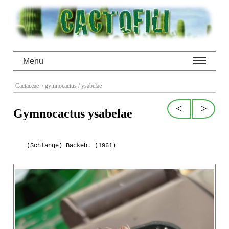
Menu
Cactaceae
/ gymnocactus
/ ysabelae
<
>
Gymnocactus ysabelae
(Schlange) Backeb. (1961)