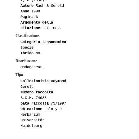
7, 6 (1998).
Autore
Rauh & Gerold
Anno
1998
07-2008
Beppe58
3
Pagina
6
Argomento della
05-2007
Beppe58
1
citazione
tax. nov.
Classificazione
Categoria tassonomica
Specie
Ibrido
No
Distribuzione
Madagascar.
Tipo
Collezionista
Raymond
Gerold
Numero raccolta
B.G.H. 74938
Data raccolta
/3/1997
Ubicazione
holotype
Herbarium,
Universität
Heidelberg