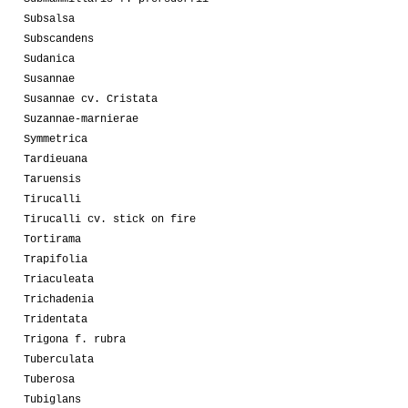
Subsalsa
Subscandens
Sudanica
Susannae
Susannae cv. Cristata
Suzannae-marnierae
Symmetrica
Tardieuana
Taruensis
Tirucalli
Tirucalli cv. stick on fire
Tortirama
Trapifolia
Triaculeata
Trichadenia
Tridentata
Trigona f. rubra
Tuberculata
Tuberosa
Tubiglans