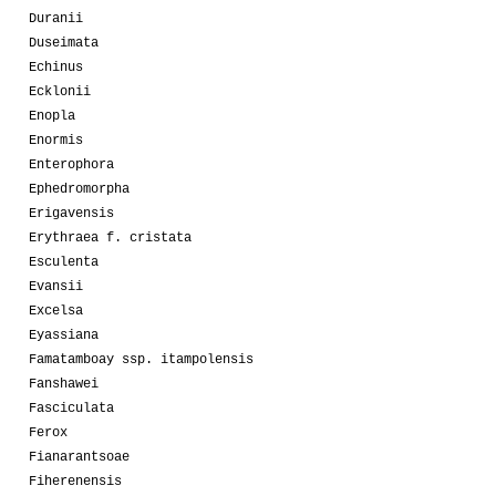
Duranii
Duseimata
Echinus
Ecklonii
Enopla
Enormis
Enterophora
Ephedromorpha
Erigavensis
Erythraea f. cristata
Esculenta
Evansii
Excelsa
Eyassiana
Famatamboay ssp. itampolensis
Fanshawei
Fasciculata
Ferox
Fianarantsoae
Fiherenensis