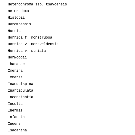
Heterochroma ssp. tsavoensis
Heterodoxa
Hislopii
Horombensis
Horrida
Horrida f. monstruosa
Horrida v. norsveldensis
Horrida v. striata
Horwoodii
Iharanae
Imerina
Immersa
Inaequispina
Inarticulata
Inconstantia
Inculta
Inermis
Infausta
Ingens
Isacantha