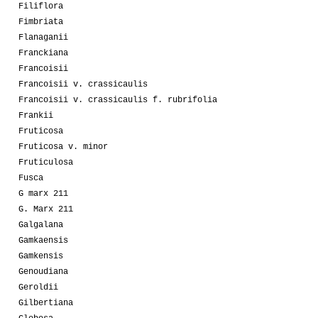
Filiflora
Fimbriata
Flanaganii
Franckiana
Francoisii
Francoisii v. crassicaulis
Francoisii v. crassicaulis f. rubrifolia
Frankii
Fruticosa
Fruticosa v. minor
Fruticulosa
Fusca
G marx 211
G. Marx 211
Galgalana
Gamkaensis
Gamkensis
Genoudiana
Geroldii
Gilbertiana