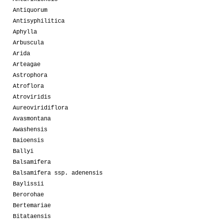
Antiquorum
Antisyphilitica
Aphylla
Arbuscula
Arida
Arteagae
Astrophora
Atroflora
Atroviridis
Aureoviridiflora
Avasmontana
Awashensis
Baioensis
Ballyi
Balsamifera
Balsamifera ssp. adenensis
Baylissii
Berorohae
Bertemariae
Bitataensis