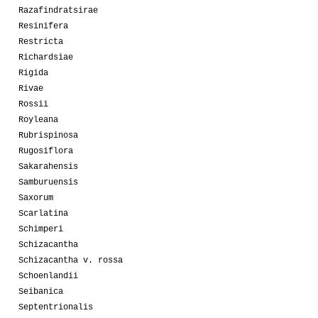
Razafindratsirae
Resinifera
Restricta
Richardsiae
Rigida
Rivae
Rossii
Royleana
Rubrispinosa
Rugosiflora
Sakarahensis
Samburuensis
Saxorum
Scarlatina
Schimperi
Schizacantha
Schizacantha v. rossa
Schoenlandii
Seibanica
Septentrionalis