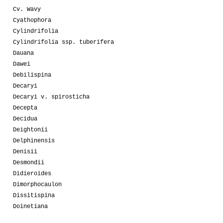
Cv. Wavy
Cyathophora
Cylindrifolia
Cylindrifolia ssp. tuberifera
Dauana
Dawei
Debilispina
Decaryi
Decaryi v. spirosticha
Decepta
Decidua
Deightonii
Delphinensis
Denisii
Desmondii
Didieroides
Dimorphocaulon
Dissitispina
Doinetiana