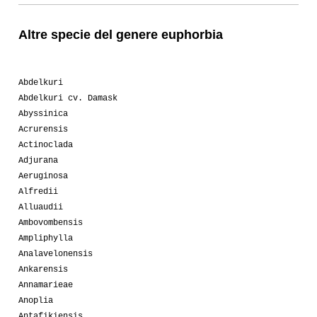
Altre specie del genere euphorbia
Abdelkuri
Abdelkuri cv. Damask
Abyssinica
Acrurensis
Actinoclada
Adjurana
Aeruginosa
Alfredii
Alluaudii
Ambovombensis
Ampliphylla
Analavelonensis
Ankarensis
Annamarieae
Anoplia
Antafikiensis