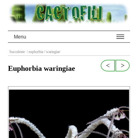
Menu
Succulente
/ euphorbia
/ waringiae
<
>
Euphorbia waringiae