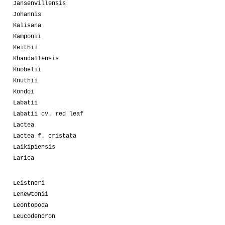
Jansenvillensis
Johannis
Kalisana
Kamponii
Keithii
Khandallensis
Knobelii
Knuthii
Kondoi
Labatii
Labatii cv. red leaf
Lactea
Lactea f. cristata
Laikipiensis
Larica
Leistneri
Lenewtonii
Leontopoda
Leucodendron