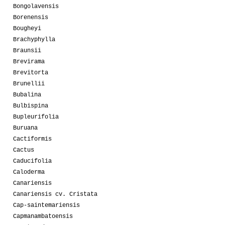
Bongolavensis
Borenensis
Bougheyi
Brachyphylla
Braunsii
Brevirama
Brevitorta
Brunellii
Bubalina
Bulbispina
Bupleurifolia
Buruana
Cactiformis
Cactus
Caducifolia
Caloderma
Canariensis
Canariensis cv. Cristata
Cap-saintemariensis
Capmanambatoensis