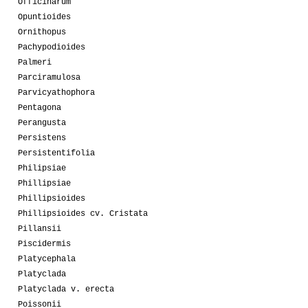
Officinarum
Opuntioides
Ornithopus
Pachypodioides
Palmeri
Parciramulosa
Parvicyathophora
Pentagona
Perangusta
Persistens
Persistentifolia
Philipsiae
Phillipsiae
Phillipsioides
Phillipsioides cv. Cristata
Pillansii
Piscidermis
Platycephala
Platyclada
Platyclada v. erecta
Poissonii