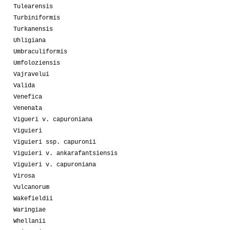
Tulearensis
Turbiniformis
Turkanensis
Uhligiana
Umbraculiformis
Umfoloziensis
Vajravelui
Valida
Venefica
Venenata
Vigueri v. capuroniana
Viguieri
Viguieri ssp. capuronii
Viguieri v. ankarafantsiensis
Viguieri v. capuroniana
Virosa
Vulcanorum
Wakefieldii
Waringiae
Whellanii