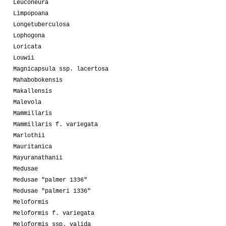
Leuconeura
Limpopoana
Longetuberculosa
Lophogona
Loricata
Louwii
Magnicapsula ssp. lacertosa
Mahabobokensis
Makallensis
Malevola
Mammillaris
Mammillaris f. variegata
Marlothii
Mauritanica
Mayuranathanii
Medusae
Medusae "palmer 1336"
Medusae "palmeri 1336"
Meloformis
Meloformis f. variegata
Meloformis ssp. valida