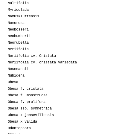
Multifolia
Myrioclada
Namuskluftensis
Nemorosa
Neobosseri
Neohumberti
Neorubella
Neriifolia
Neriifolia cv. Cristata
Neriifolia cv. cristata variegata
Nesemannii
Nubigena
Obesa
Obesa f. cristata
Obesa f. monstruosa
Obesa f. prolifera
Obesa ssp. symmetrica
Obesa x jansevillensis
Obesa x valida
Odontophora