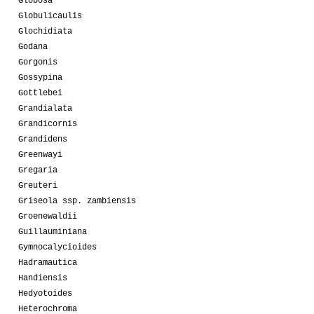
Globosa
Globulicaulis
Glochidiata
Godana
Gorgonis
Gossypina
Gottlebei
Grandialata
Grandicornis
Grandidens
Greenwayi
Gregaria
Greuteri
Griseola ssp. zambiensis
Groenewaldii
Guillauminiana
Gymnocalycioides
Hadramautica
Handiensis
Hedyotoides
Heterochroma