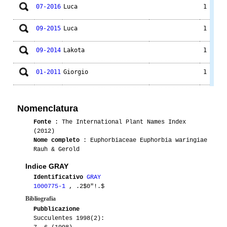
07-2016
Luca
1
09-2015
Luca
1
09-2014
Lakota
1
01-2011
Giorgio
1
04-2011
Lampughi
1
Nomenclatura
04-2011
Lakota
1
Fonte
: The International Plant Names Index
(2012)
05-2010
Lakota
1
Nome completo
: Euphorbiaceae Euphorbia waringiae
Rauh & Gerold
01-2009
Lakota
1
Indice GRAY
Identificativo
GRAY
01-2009
Giorgio
1
1000775-1
, .2$0"!.$
Bibliografia
01-2008
Green
1
Pubblicazione
Succulentes 1998(2):
08-2008
Lakota
1