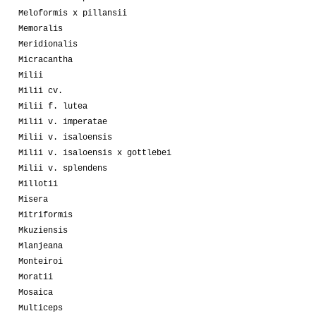
Meloformis x pillansii
Memoralis
Meridionalis
Micracantha
Milii
Milii cv.
Milii f. lutea
Milii v. imperatae
Milii v. isaloensis
Milii v. isaloensis x gottlebei
Milii v. splendens
Millotii
Misera
Mitriformis
Mkuziensis
Mlanjeana
Monteiroi
Moratii
Mosaica
Multiceps