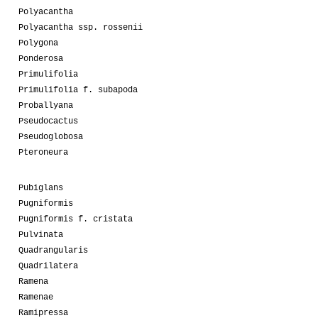
Polyacantha
Polyacantha ssp. rossenii
Polygona
Ponderosa
Primulifolia
Primulifolia f. subapoda
Proballyana
Pseudocactus
Pseudoglobosa
Pteroneura
Pubiglans
Pugniformis
Pugniformis f. cristata
Pulvinata
Quadrangularis
Quadrilatera
Ramena
Ramenae
Ramipressa