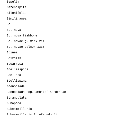
Sepulta
Serendipita
Silenifolia
Similiramea
Sp.
Sp. nova
Sp. nova fishbone
Sp. novae g. marx 211
Sp. novae palmer 1336
Spinea
Spiralis
Squarrosa
Stellaespina
Stellata
Stellispina
Stenoclada
Stenoclada ssp. ambatofinandranae
Strangulata
Subapoda
Submammillaris
Submammillaris f. pfersdorfii