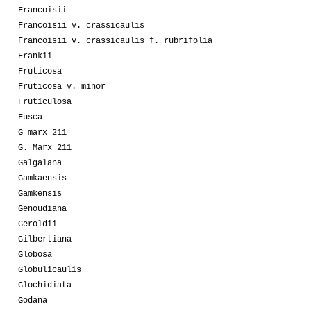
Francoisii
Francoisii v. crassicaulis
Francoisii v. crassicaulis f. rubrifolia
Frankii
Fruticosa
Fruticosa v. minor
Fruticulosa
Fusca
G marx 211
G. Marx 211
Galgalana
Gamkaensis
Gamkensis
Genoudiana
Geroldii
Gilbertiana
Globosa
Globulicaulis
Glochidiata
Godana