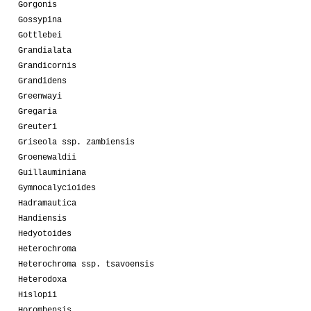
Gorgonis
Gossypina
Gottlebei
Grandialata
Grandicornis
Grandidens
Greenwayi
Gregaria
Greuteri
Griseola ssp. zambiensis
Groenewaldii
Guillauminiana
Gymnocalycioides
Hadramautica
Handiensis
Hedyotoides
Heterochroma
Heterochroma ssp. tsavoensis
Heterodoxa
Hislopii
Horombensis