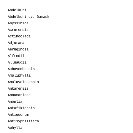
Abdelkuri
Abdelkuri cv. Damask
Abyssinica
Acrurensis
Actinoclada
Adjurana
Aeruginosa
Alfredii
Alluaudii
Ambovombensis
Ampliphylla
Analavelonensis
Ankarensis
Annamarieae
Anoplia
Antafikiensis
Antiquorum
Antisyphilitica
Aphylla