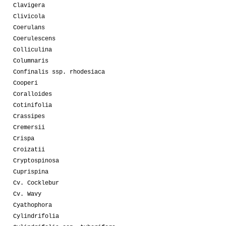
Clavigera
Clivicola
Coerulans
Coerulescens
Colliculina
Columnaris
Confinalis ssp. rhodesiaca
Cooperi
Coralloides
Cotinifolia
Crassipes
Cremersii
Crispa
Croizatii
Cryptospinosa
Cuprispina
Cv. Cocklebur
Cv. Wavy
Cyathophora
Cylindrifolia