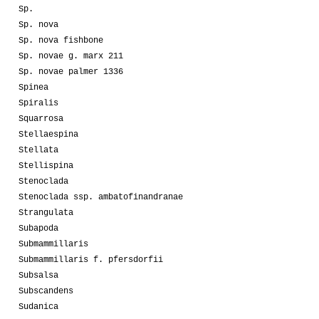
Sp.
Sp. nova
Sp. nova fishbone
Sp. novae g. marx 211
Sp. novae palmer 1336
Spinea
Spiralis
Squarrosa
Stellaespina
Stellata
Stellispina
Stenoclada
Stenoclada ssp. ambatofinandranae
Strangulata
Subapoda
Submammillaris
Submammillaris f. pfersdorfii
Subsalsa
Subscandens
Sudanica