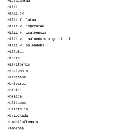
Micracantha
Milii
Milii cv.
Milii f. lutea
Milii v. imperatae
Milii v. isaloensis
Milii v. isaloensis x gottlebei
Milii v. splendens
Millotii
Misera
Mitriformis
Mkuziensis
Mlanjeana
Monteiroi
Moratii
Mosaica
Multiceps
Multifolia
Myrioclada
Namuskluftensis
Nemorosa