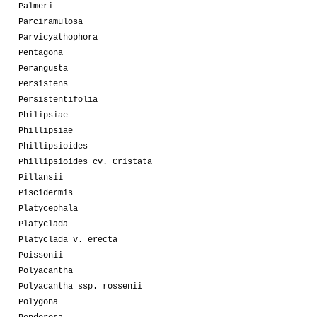
Palmeri
Parciramulosa
Parvicyathophora
Pentagona
Perangusta
Persistens
Persistentifolia
Philipsiae
Phillipsiae
Phillipsioides
Phillipsioides cv. Cristata
Pillansii
Piscidermis
Platycephala
Platyclada
Platyclada v. erecta
Poissonii
Polyacantha
Polyacantha ssp. rossenii
Polygona