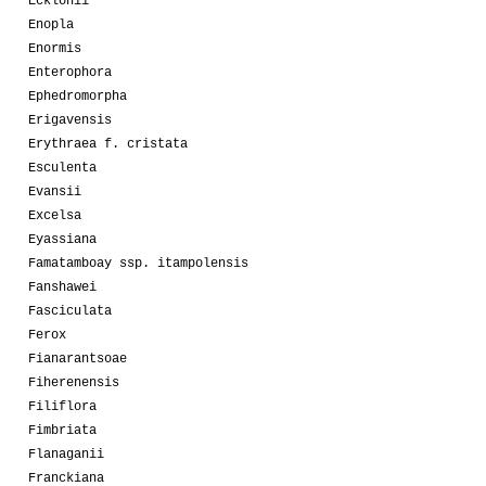
Ecklonii
Enopla
Enormis
Enterophora
Ephedromorpha
Erigavensis
Erythraea f. cristata
Esculenta
Evansii
Excelsa
Eyassiana
Famatamboay ssp. itampolensis
Fanshawei
Fasciculata
Ferox
Fianarantsoae
Fiherenensis
Filiflora
Fimbriata
Flanaganii
Franckiana