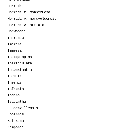
Horrida
Horrida f. monstruosa
Horrida v. norsveldensis
Horrida v. striata
Horwoodii
Iharanae
Imerina
Immersa
Inaequispina
Inarticulata
Inconstantia
Inculta
Inermis
Infausta
Ingens
Isacantha
Jansenvillensis
Johannis
Kalisana
Kamponii