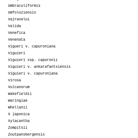
Umbraculiformis
Umfoloziensis
Vajravelui
Valida
Venefica
Venenata
Vigueri v. capuroniana
Viguieri
Viguieri ssp. capuronii
Viguieri v. ankarafantsiensis
Viguieri v. capuroniana
Virosa
Vulcanorum
Wakefieldii
Waringiae
Whellanii
X japonica
Xylacantha
Zompitsii
Zoutpansbergensis