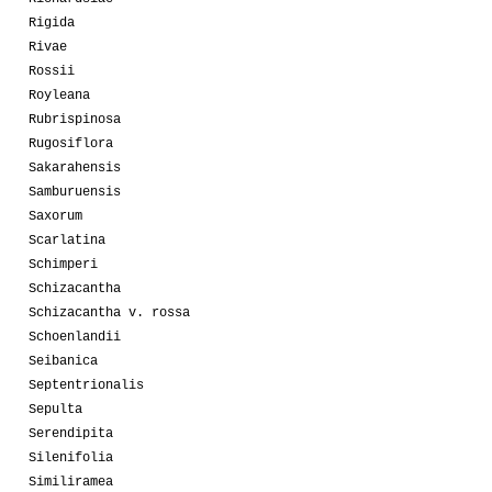
Rigida
Rivae
Rossii
Royleana
Rubrispinosa
Rugosiflora
Sakarahensis
Samburuensis
Saxorum
Scarlatina
Schimperi
Schizacantha
Schizacantha v. rossa
Schoenlandii
Seibanica
Septentrionalis
Sepulta
Serendipita
Silenifolia
Similiramea