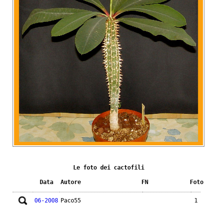
Le foto dei cactofili
Data
Autore
FN
Foto
06-2008
Paco55
1