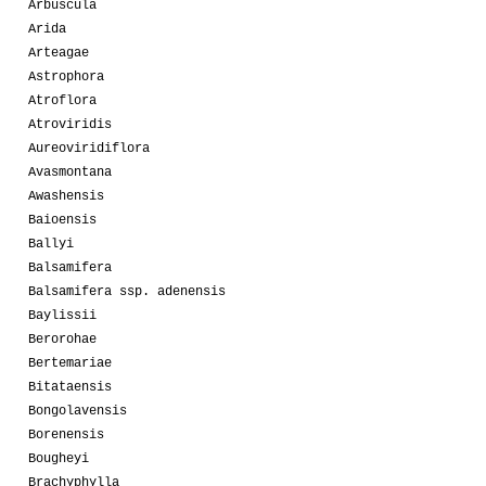
Arbuscula
Arida
Arteagae
Astrophora
Atroflora
Atroviridis
Aureoviridiflora
Avasmontana
Awashensis
Baioensis
Ballyi
Balsamifera
Balsamifera ssp. adenensis
Baylissii
Berorohae
Bertemariae
Bitataensis
Bongolavensis
Borenensis
Bougheyi
Brachyphylla