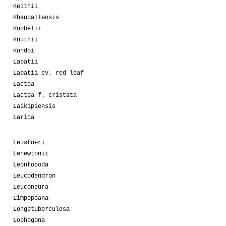
Keithii
Khandallensis
Knobelii
Knuthii
Kondoi
Labatii
Labatii cv. red leaf
Lactea
Lactea f. cristata
Laikipiensis
Larica
Leistneri
Lenewtonii
Leontopoda
Leucodendron
Leuconeura
Limpopoana
Longetuberculosa
Lophogona