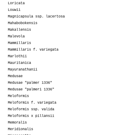
Loricata
Louwii
Magnicapsula ssp. lacertosa
Mahabobokensis
Makallensis
Malevola
Mammillaris
Mammillaris f. variegata
Marlothii
Mauritanica
Mayuranathanii
Medusae
Medusae "palmer 1336"
Medusae "palmeri 1336"
Meloformis
Meloformis f. variegata
Meloformis ssp. valida
Meloformis x pillansii
Memoralis
Meridionalis