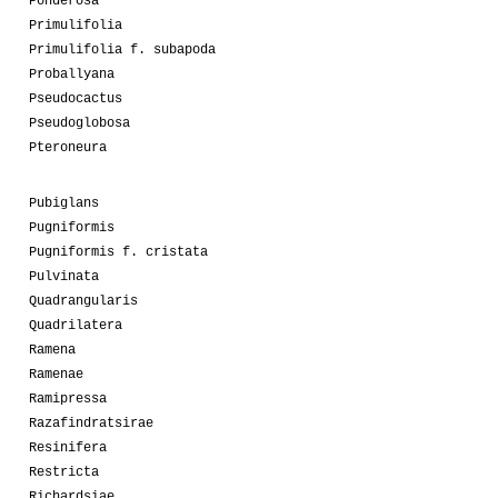
Ponderosa
Primulifolia
Primulifolia f. subapoda
Proballyana
Pseudocactus
Pseudoglobosa
Pteroneura
Pubiglans
Pugniformis
Pugniformis f. cristata
Pulvinata
Quadrangularis
Quadrilatera
Ramena
Ramenae
Ramipressa
Razafindratsirae
Resinifera
Restricta
Richardsiae