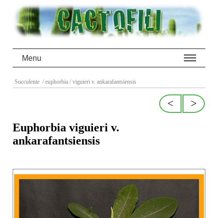
Menu
Succulente
/ euphorbia
/ viguieri v. ankarafantsiensis
<
>
Euphorbia viguieri v.
ankarafantsiensis