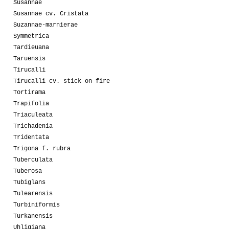
Susannae
Susannae cv. Cristata
Suzannae-marnierae
Symmetrica
Tardieuana
Taruensis
Tirucalli
Tirucalli cv. stick on fire
Tortirama
Trapifolia
Triaculeata
Trichadenia
Tridentata
Trigona f. rubra
Tuberculata
Tuberosa
Tubiglans
Tulearensis
Turbiniformis
Turkanensis
Uhligiana