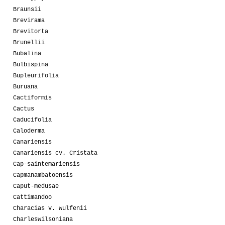
Braunsii
Brevirama
Brevitorta
Brunellii
Bubalina
Bulbispina
Bupleurifolia
Buruana
Cactiformis
Cactus
Caducifolia
Caloderma
Canariensis
Canariensis cv. Cristata
Cap-saintemariensis
Capmanambatoensis
Caput-medusae
Cattimandoo
Characias v. wulfenii
Charleswilsoniana