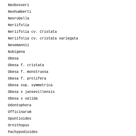
Neobosseri
Neohumberti
Neorubella
Neriifolia
Neriifolia cv. Cristata
Neriifolia cv. cristata variegata
Nesemannii
Nubigena
Obesa
Obesa f. cristata
Obesa f. monstruosa
Obesa f. prolifera
Obesa ssp. symmetrica
Obesa x jansevillensis
Obesa x valida
Odontophora
Officinarum
Opuntioides
Ornithopus
Pachypodioides