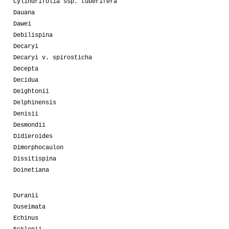
Cylindrifolia ssp. tuberifera
Dauana
Dawei
Debilispina
Decaryi
Decaryi v. spirosticha
Decepta
Decidua
Deightonii
Delphinensis
Denisii
Desmondii
Didieroides
Dimorphocaulon
Dissitispina
Doinetiana
Duranii
Duseimata
Echinus