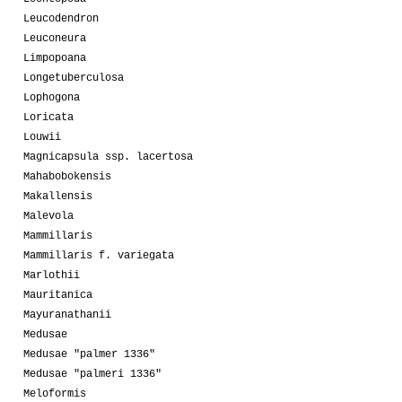
Leucodendron
Leuconeura
Limpopoana
Longetuberculosa
Lophogona
Loricata
Louwii
Magnicapsula ssp. lacertosa
Mahabobokensis
Makallensis
Malevola
Mammillaris
Mammillaris f. variegata
Marlothii
Mauritanica
Mayuranathanii
Medusae
Medusae "palmer 1336"
Medusae "palmeri 1336"
Meloformis