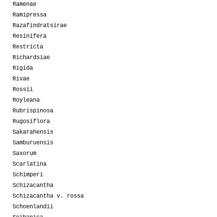
Ramenae
Ramipressa
Razafindratsirae
Resinifera
Restricta
Richardsiae
Rigida
Rivae
Rossii
Royleana
Rubrispinosa
Rugosiflora
Sakarahensis
Samburuensis
Saxorum
Scarlatina
Schimperi
Schizacantha
Schizacantha v. rossa
Schoenlandii