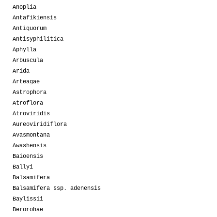
Anoplia
Antafikiensis
Antiquorum
Antisyphilitica
Aphylla
Arbuscula
Arida
Arteagae
Astrophora
Atroflora
Atroviridis
Aureoviridiflora
Avasmontana
Awashensis
Baioensis
Ballyi
Balsamifera
Balsamifera ssp. adenensis
Baylissii
Berorohae