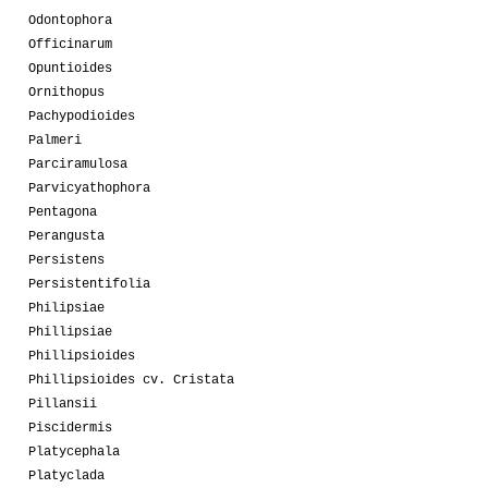
Odontophora
Officinarum
Opuntioides
Ornithopus
Pachypodioides
Palmeri
Parciramulosa
Parvicyathophora
Pentagona
Perangusta
Persistens
Persistentifolia
Philipsiae
Phillipsiae
Phillipsioides
Phillipsioides cv. Cristata
Pillansii
Piscidermis
Platycephala
Platyclada