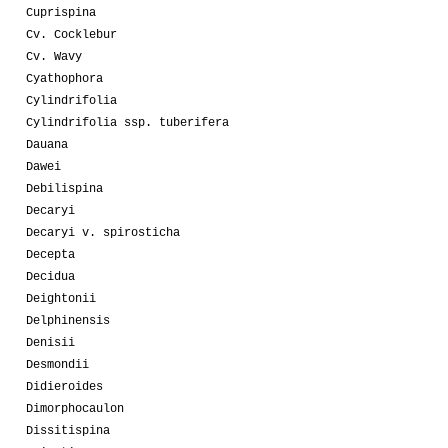
Cuprispina
Cv. Cocklebur
Cv. Wavy
Cyathophora
Cylindrifolia
Cylindrifolia ssp. tuberifera
Dauana
Dawei
Debilispina
Decaryi
Decaryi v. spirosticha
Decepta
Decidua
Deightonii
Delphinensis
Denisii
Desmondii
Didieroides
Dimorphocaulon
Dissitispina