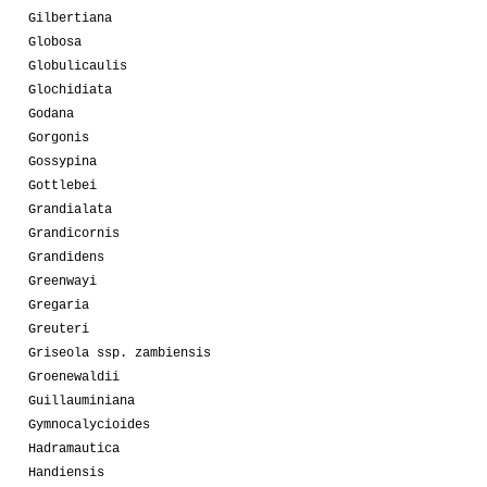
Gilbertiana
Globosa
Globulicaulis
Glochidiata
Godana
Gorgonis
Gossypina
Gottlebei
Grandialata
Grandicornis
Grandidens
Greenwayi
Gregaria
Greuteri
Griseola ssp. zambiensis
Groenewaldii
Guillauminiana
Gymnocalycioides
Hadramautica
Handiensis