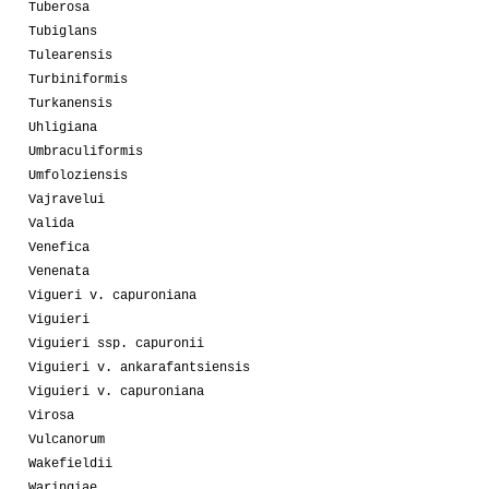
Tuberosa
Tubiglans
Tulearensis
Turbiniformis
Turkanensis
Uhligiana
Umbraculiformis
Umfoloziensis
Vajravelui
Valida
Venefica
Venenata
Vigueri v. capuroniana
Viguieri
Viguieri ssp. capuronii
Viguieri v. ankarafantsiensis
Viguieri v. capuroniana
Virosa
Vulcanorum
Wakefieldii
Waringiae