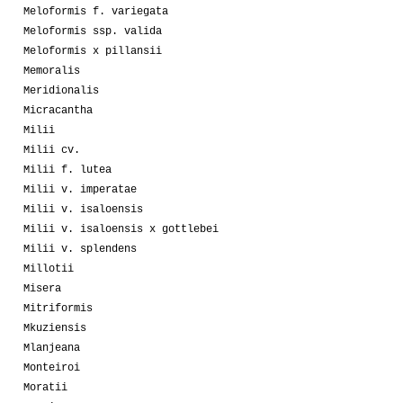
Meloformis f. variegata
Meloformis ssp. valida
Meloformis x pillansii
Memoralis
Meridionalis
Micracantha
Milii
Milii cv.
Milii f. lutea
Milii v. imperatae
Milii v. isaloensis
Milii v. isaloensis x gottlebei
Milii v. splendens
Millotii
Misera
Mitriformis
Mkuziensis
Mlanjeana
Monteiroi
Moratii