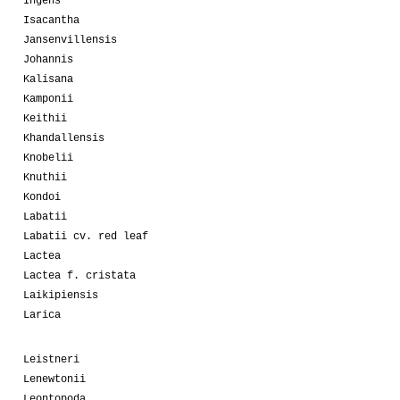
Ingens
Isacantha
Jansenvillensis
Johannis
Kalisana
Kamponii
Keithii
Khandallensis
Knobelii
Knuthii
Kondoi
Labatii
Labatii cv. red leaf
Lactea
Lactea f. cristata
Laikipiensis
Larica
Leistneri
Lenewtonii
Leontopoda