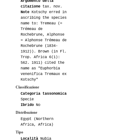
Argomento della
citazione
tax. nov.
Note
Kotschy erred in
ascribing the species
name to: Tremeau (=
Trémeau de
Rochebrune, Alphonse
= Alphonse Trémeau de
Rochebrune (1834-
1912)). Brown (in Fl.
Trop. Africa 6(1):
562. 1911) cited the
name as "Euphorbia
venenifica Tremaux ex
Kotschy"
Classificazione
Categoria tassonomica
Specie
Ibrido
No
Distribuzione
Egypt (Northern
Africa, Africa)
Tipo
Località
Nubia