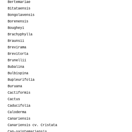
Bertemariae
Bitataensis
Bongolavensis
Borenensis
Bougheyi
Brachyphylla
Braunsii
Brevirama
Brevitorta
Brunellii
Bubalina
Bulbispina
Bupleurifolia
Buruana
Cactiformis
Cactus
Caducifolia
Caloderma
Canariensis
Canariensis cv. Cristata
Cap-saintemariensis