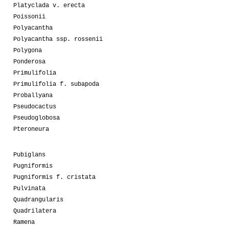
Platyclada v. erecta
Poissonii
Polyacantha
Polyacantha ssp. rossenii
Polygona
Ponderosa
Primulifolia
Primulifolia f. subapoda
Proballyana
Pseudocactus
Pseudoglobosa
Pteroneura
Pubiglans
Pugniformis
Pugniformis f. cristata
Pulvinata
Quadrangularis
Quadrilatera
Ramena