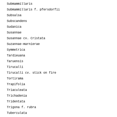
Submammillaris
Submammillaris f. pfersdorfii
Subsalsa
Subscandens
Sudanica
Susannae
Susannae cv. Cristata
Suzannae-marnierae
Symmetrica
Tardieuana
Taruensis
Tirucalli
Tirucalli cv. stick on fire
Tortirama
Trapifolia
Triaculeata
Trichadenia
Tridentata
Trigona f. rubra
Tuberculata