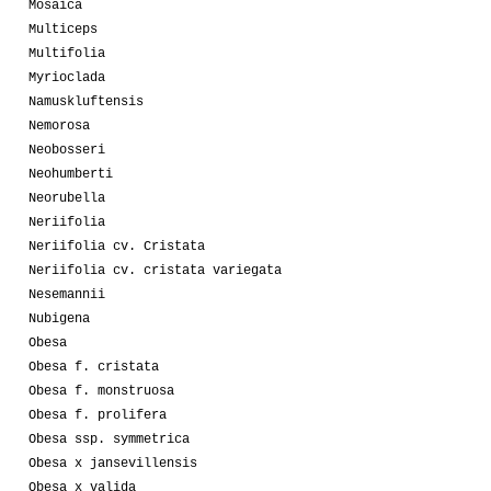
Mosaica
Multiceps
Multifolia
Myrioclada
Namuskluftensis
Nemorosa
Neobosseri
Neohumberti
Neorubella
Neriifolia
Neriifolia cv. Cristata
Neriifolia cv. cristata variegata
Nesemannii
Nubigena
Obesa
Obesa f. cristata
Obesa f. monstruosa
Obesa f. prolifera
Obesa ssp. symmetrica
Obesa x jansevillensis
Obesa x valida