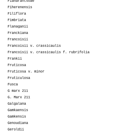
Fianarantsoae
Fiherenensis
Filiflora
Fimbriata
Flanaganii
Franckiana
Francoisii
Francoisii v. crassicaulis
Francoisii v. crassicaulis f. rubrifolia
Frankii
Fruticosa
Fruticosa v. minor
Fruticulosa
Fusca
G marx 211
G. Marx 211
Galgalana
Gamkaensis
Gamkensis
Genoudiana
Geroldii