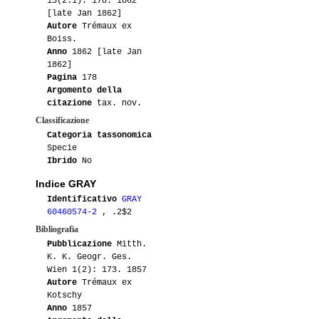
15(2.1): 178. 1862
[late Jan 1862]
Autore
Trémaux ex
Boiss.
Anno
1862 [late Jan
1862]
Pagina
178
Argomento della
citazione
tax. nov.
Classificazione
Categoria tassonomica
Specie
Ibrido
No
Indice GRAY
Identificativo
GRAY
60460574-2
, .2$2
Bibliografia
Pubblicazione
Mitth.
K. K. Geogr. Ges.
Wien 1(2): 173. 1857
Autore
Trémaux ex
Kotschy
Anno
1857