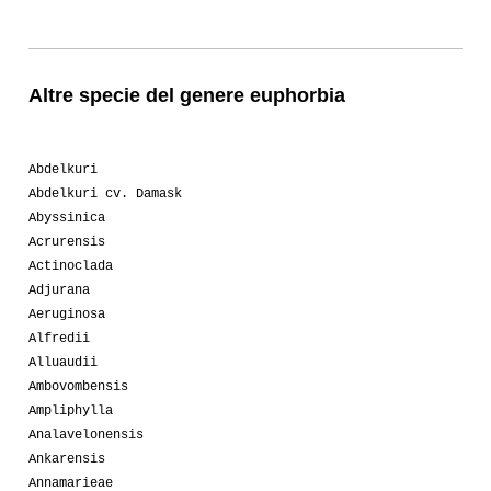
Altre specie del genere euphorbia
Abdelkuri
Abdelkuri cv. Damask
Abyssinica
Acrurensis
Actinoclada
Adjurana
Aeruginosa
Alfredii
Alluaudii
Ambovombensis
Ampliphylla
Analavelonensis
Ankarensis
Annamarieae