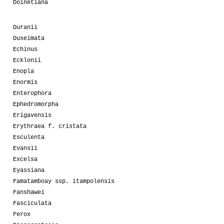
Doinetiana
Duranii
Duseimata
Echinus
Ecklonii
Enopla
Enormis
Enterophora
Ephedromorpha
Erigavensis
Erythraea f. cristata
Esculenta
Evansii
Excelsa
Eyassiana
Famatamboay ssp. itampolensis
Fanshawei
Fasciculata
Ferox