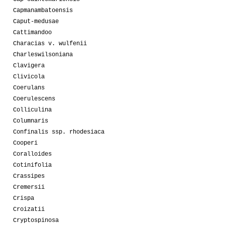
Capmanambatoensis
Caput-medusae
Cattimandoo
Characias v. wulfenii
Charleswilsoniana
Clavigera
Clivicola
Coerulans
Coerulescens
Colliculina
Columnaris
Confinalis ssp. rhodesiaca
Cooperi
Coralloides
Cotinifolia
Crassipes
Cremersii
Crispa
Croizatii
Cryptospinosa