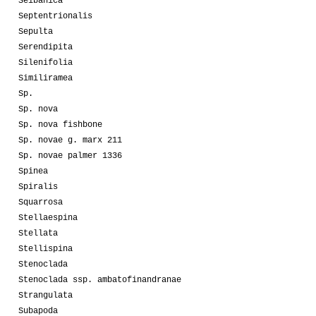
Seibanica
Septentrionalis
Sepulta
Serendipita
Silenifolia
Similiramea
Sp.
Sp. nova
Sp. nova fishbone
Sp. novae g. marx 211
Sp. novae palmer 1336
Spinea
Spiralis
Squarrosa
Stellaespina
Stellata
Stellispina
Stenoclada
Stenoclada ssp. ambatofinandranae
Strangulata
Subapoda