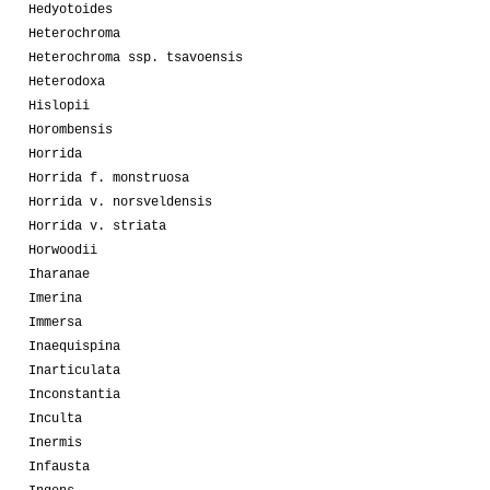
Hedyotoides
Heterochroma
Heterochroma ssp. tsavoensis
Heterodoxa
Hislopii
Horombensis
Horrida
Horrida f. monstruosa
Horrida v. norsveldensis
Horrida v. striata
Horwoodii
Iharanae
Imerina
Immersa
Inaequispina
Inarticulata
Inconstantia
Inculta
Inermis
Infausta