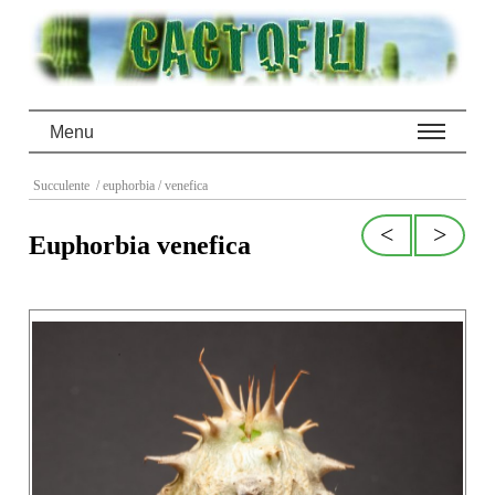
Menu
Succulente
/ euphorbia
/ venefica
<
>
Euphorbia venefica