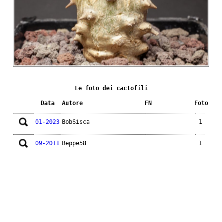
Le foto dei cactofili
Data
Autore
FN
Foto
01-2023
BobSisca
1
09-2011
Beppe58
1