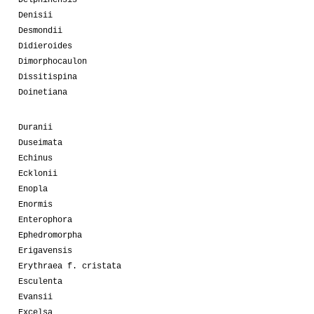
Delphinensis
Denisii
Desmondii
Didieroides
Dimorphocaulon
Dissitispina
Doinetiana
Duranii
Duseimata
Echinus
Ecklonii
Enopla
Enormis
Enterophora
Ephedromorpha
Erigavensis
Erythraea f. cristata
Esculenta
Evansii
Excelsa