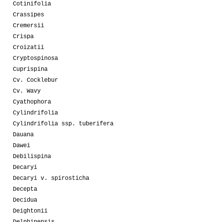
Cotinifolia
Crassipes
Cremersii
Crispa
Croizatii
Cryptospinosa
Cuprispina
Cv. Cocklebur
Cv. Wavy
Cyathophora
Cylindrifolia
Cylindrifolia ssp. tuberifera
Dauana
Dawei
Debilispina
Decaryi
Decaryi v. spirosticha
Decepta
Decidua
Deightonii