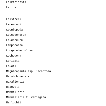
Laikipiensis
Larica
Leistneri
Lenewtonii
Leontopoda
Leucodendron
Leuconeura
Limpopoana
Longetuberculosa
Lophogona
Loricata
Louwii
Magnicapsula ssp. lacertosa
Mahabobokensis
Makallensis
Malevola
Mammillaris
Mammillaris f. variegata
Marlothii