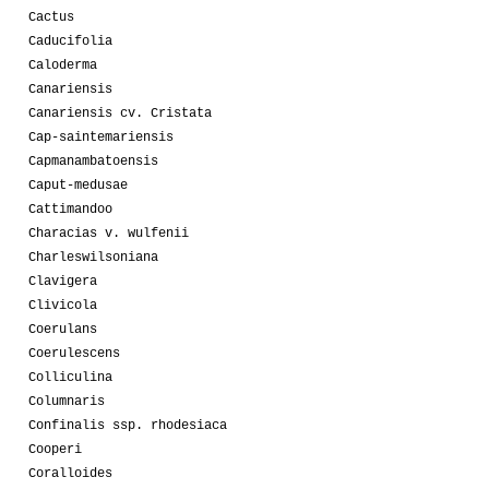
Cactus
Caducifolia
Caloderma
Canariensis
Canariensis cv. Cristata
Cap-saintemariensis
Capmanambatoensis
Caput-medusae
Cattimandoo
Characias v. wulfenii
Charleswilsoniana
Clavigera
Clivicola
Coerulans
Coerulescens
Colliculina
Columnaris
Confinalis ssp. rhodesiaca
Cooperi
Coralloides