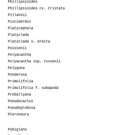
Phillipsioides
Phillipsioides cv. Cristata
Pillansii
Piscidermis
Platycephala
Platyclada
Platyclada v. erecta
Poissonii
Polyacantha
Polyacantha ssp. rossenii
Polygona
Ponderosa
Primulifolia
Primulifolia f. subapoda
Proballyana
Pseudocactus
Pseudoglobosa
Pteroneura
Pubiglans