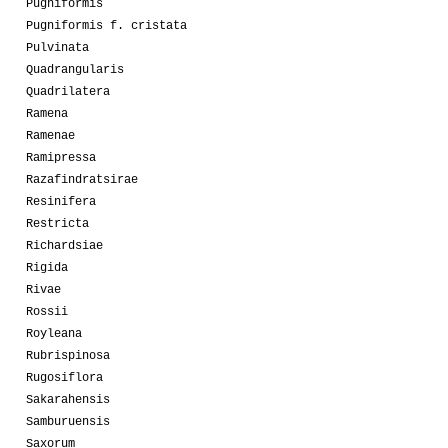
Pugniformis
Pugniformis f. cristata
Pulvinata
Quadrangularis
Quadrilatera
Ramena
Ramenae
Ramipressa
Razafindratsirae
Resinifera
Restricta
Richardsiae
Rigida
Rivae
Rossii
Royleana
Rubrispinosa
Rugosiflora
Sakarahensis
Samburuensis
Saxorum