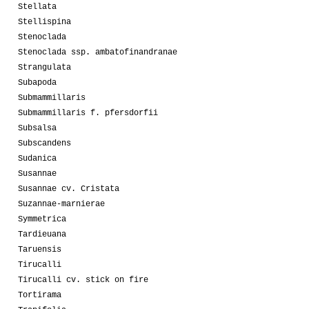
Stellata
Stellispina
Stenoclada
Stenoclada ssp. ambatofinandranae
Strangulata
Subapoda
Submammillaris
Submammillaris f. pfersdorfii
Subsalsa
Subscandens
Sudanica
Susannae
Susannae cv. Cristata
Suzannae-marnierae
Symmetrica
Tardieuana
Taruensis
Tirucalli
Tirucalli cv. stick on fire
Tortirama