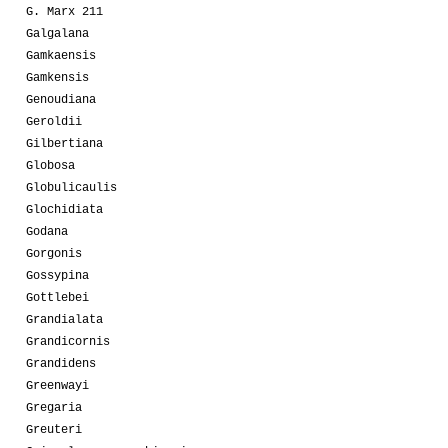
G. Marx 211
Galgalana
Gamkaensis
Gamkensis
Genoudiana
Geroldii
Gilbertiana
Globosa
Globulicaulis
Glochidiata
Godana
Gorgonis
Gossypina
Gottlebei
Grandialata
Grandicornis
Grandidens
Greenwayi
Gregaria
Greuteri