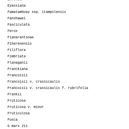
Eyassiana
Famatamboay ssp. itampolensis
Fanshawei
Fasciculata
Ferox
Fianarantsoae
Fiherenensis
Filiflora
Fimbriata
Flanaganii
Franckiana
Francoisii
Francoisii v. crassicaulis
Francoisii v. crassicaulis f. rubrifolia
Frankii
Fruticosa
Fruticosa v. minor
Fruticulosa
Fusca
G marx 211