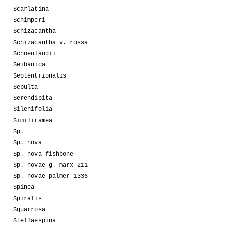
Scarlatina
Schimperi
Schizacantha
Schizacantha v. rossa
Schoenlandii
Seibanica
Septentrionalis
Sepulta
Serendipita
Silenifolia
Similiramea
Sp.
Sp. nova
Sp. nova fishbone
Sp. novae g. marx 211
Sp. novae palmer 1336
Spinea
Spiralis
Squarrosa
Stellaespina