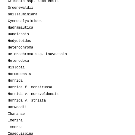
Griseola ssp. zambiensis
Groenewaldii
Guillauminiana
Gymnocalycioides
Hadramautica
Handiensis
Hedyotoides
Heterochroma
Heterochroma ssp. tsavoensis
Heterodoxa
Hislopii
Horombensis
Horrida
Horrida f. monstruosa
Horrida v. norsveldensis
Horrida v. striata
Horwoodii
Iharanae
Imerina
Immersa
Inaequispina