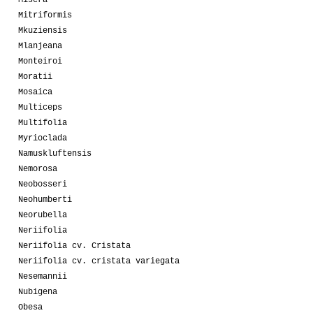
Misera
Mitriformis
Mkuziensis
Mlanjeana
Monteiroi
Moratii
Mosaica
Multiceps
Multifolia
Myrioclada
Namuskluftensis
Nemorosa
Neobosseri
Neohumberti
Neorubella
Neriifolia
Neriifolia cv. Cristata
Neriifolia cv. cristata variegata
Nesemannii
Nubigena
Obesa