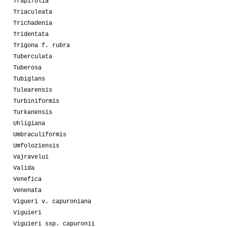
Trapifolia
Triaculeata
Trichadenia
Tridentata
Trigona f. rubra
Tuberculata
Tuberosa
Tubiglans
Tulearensis
Turbiniformis
Turkanensis
Uhligiana
Umbraculiformis
Umfoloziensis
Vajravelui
Valida
Venefica
Venenata
Vigueri v. capuroniana
Viguieri
Viguieri ssp. capuronii