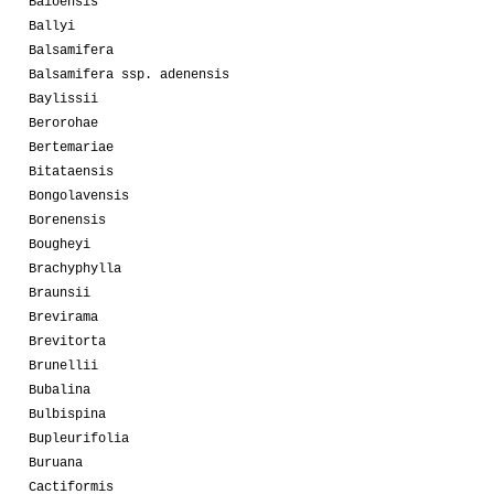
Baioensis
Ballyi
Balsamifera
Balsamifera ssp. adenensis
Baylissii
Berorohae
Bertemariae
Bitataensis
Bongolavensis
Borenensis
Bougheyi
Brachyphylla
Braunsii
Brevirama
Brevitorta
Brunellii
Bubalina
Bulbispina
Bupleurifolia
Buruana
Cactiformis