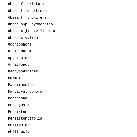
Obesa f. cristata
Obesa f. monstruosa
Obesa f. prolifera
Obesa ssp. symmetrica
Obesa x jansevillensis
Obesa x valida
Odontophora
Officinarum
Opuntioides
Ornithopus
Pachypodioides
Palmeri
Parciramulosa
Parvicyathophora
Pentagona
Perangusta
Persistens
Persistentifolia
Philipsiae
Phillipsiae