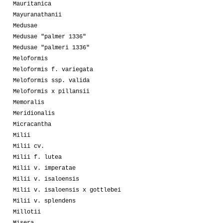
Mauritanica
Mayuranathanii
Medusae
Medusae "palmer 1336"
Medusae "palmeri 1336"
Meloformis
Meloformis f. variegata
Meloformis ssp. valida
Meloformis x pillansii
Memoralis
Meridionalis
Micracantha
Milii
Milii cv.
Milii f. lutea
Milii v. imperatae
Milii v. isaloensis
Milii v. isaloensis x gottlebei
Milii v. splendens
Millotii