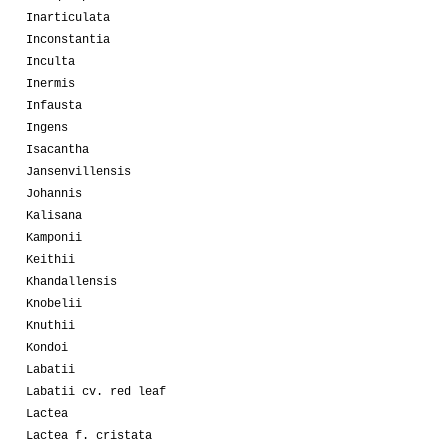
Inarticulata
Inconstantia
Inculta
Inermis
Infausta
Ingens
Isacantha
Jansenvillensis
Johannis
Kalisana
Kamponii
Keithii
Khandallensis
Knobelii
Knuthii
Kondoi
Labatii
Labatii cv. red leaf
Lactea
Lactea f. cristata