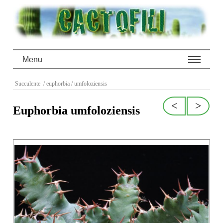
Menu
Succulente
/ euphorbia
/ umfoloziensis
<
>
Euphorbia umfoloziensis