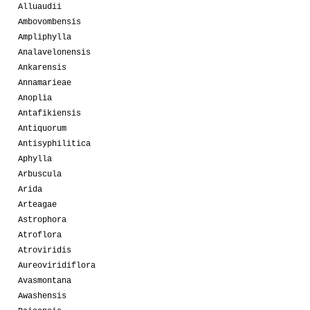
Alluaudii
Ambovombensis
Ampliphylla
Analavelonensis
Ankarensis
Annamarieae
Anoplia
Antafikiensis
Antiquorum
Antisyphilitica
Aphylla
Arbuscula
Arida
Arteagae
Astrophora
Atroflora
Atroviridis
Aureoviridiflora
Avasmontana
Awashensis