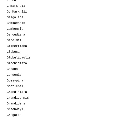
Fusca
G marx 211
G. Marx 211
Galgalana
Gamkaensis
Gamkensis
Genoudiana
Geroldii
Gilbertiana
Globosa
Globulicaulis
Glochidiata
Godana
Gorgonis
Gossypina
Gottlebei
Grandialata
Grandicornis
Grandidens
Greenwayi
Gregaria