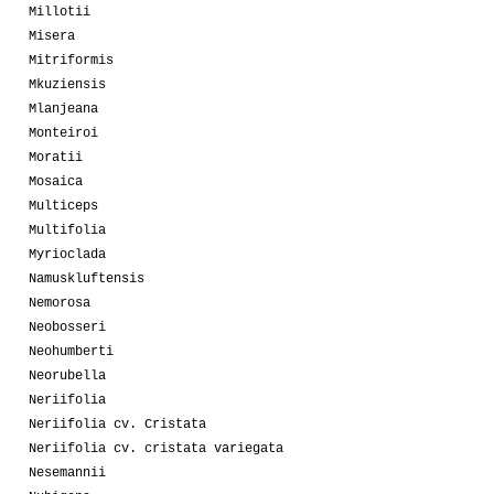
Millotii
Misera
Mitriformis
Mkuziensis
Mlanjeana
Monteiroi
Moratii
Mosaica
Multiceps
Multifolia
Myrioclada
Namuskluftensis
Nemorosa
Neobosseri
Neohumberti
Neorubella
Neriifolia
Neriifolia cv. Cristata
Neriifolia cv. cristata variegata
Nesemannii