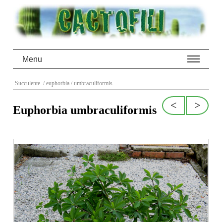
Menu
Succulente
/ euphorbia
/ umbraculiformis
<
>
Euphorbia umbraculiformis