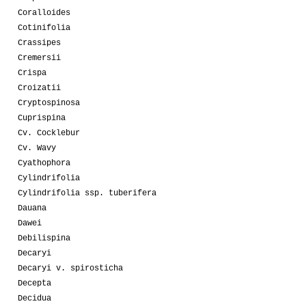
Coralloides
Cotinifolia
Crassipes
Cremersii
Crispa
Croizatii
Cryptospinosa
Cuprispina
Cv. Cocklebur
Cv. Wavy
Cyathophora
Cylindrifolia
Cylindrifolia ssp. tuberifera
Dauana
Dawei
Debilispina
Decaryi
Decaryi v. spirosticha
Decepta
Decidua