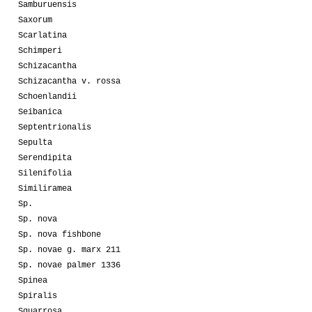
Samburuensis
Saxorum
Scarlatina
Schimperi
Schizacantha
Schizacantha v. rossa
Schoenlandii
Seibanica
Septentrionalis
Sepulta
Serendipita
Silenifolia
Similiramea
Sp.
Sp. nova
Sp. nova fishbone
Sp. novae g. marx 211
Sp. novae palmer 1336
Spinea
Spiralis
Squarrosa