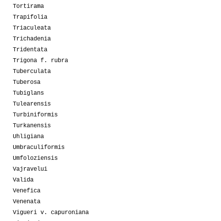
Tortirama
Trapifolia
Triaculeata
Trichadenia
Tridentata
Trigona f. rubra
Tuberculata
Tuberosa
Tubiglans
Tulearensis
Turbiniformis
Turkanensis
Uhligiana
Umbraculiformis
Umfoloziensis
Vajravelui
Valida
Venefica
Venenata
Vigueri v. capuroniana