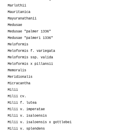
Marlothii
Mauritanica
Mayuranathanii
Medusae
Medusae "palmer 1336"
Medusae "palmeri 1336"
Meloformis
Meloformis f. variegata
Meloformis ssp. valida
Meloformis x pillansii
Memoralis
Meridionalis
Micracantha
Milii
Milii cv.
Milii f. lutea
Milii v. imperatae
Milii v. isaloensis
Milii v. isaloensis x gottlebei
Milii v. splendens