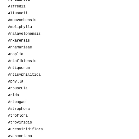
Alfredii
Alluaudii
Ambovombensis
Ampliphylla
Analavelonensis
Ankarensis
Annamarieae
Anoplia
Antafikiensis
Antiquorum
Antisyphilitica
Aphylla
Arbuscula
Arida
Arteagae
Astrophora
Atroflora
Atroviridis
Aureoviridiflora
Avasmontana