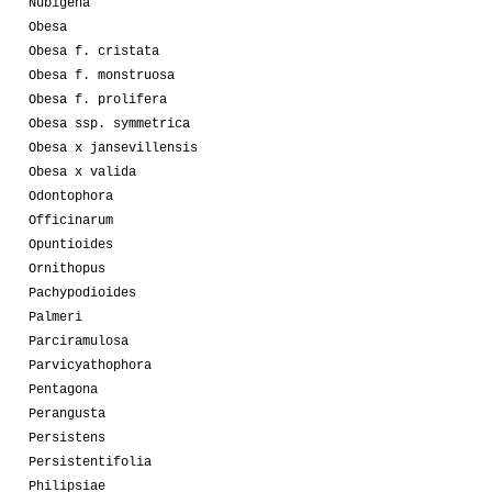
Nubigena
Obesa
Obesa f. cristata
Obesa f. monstruosa
Obesa f. prolifera
Obesa ssp. symmetrica
Obesa x jansevillensis
Obesa x valida
Odontophora
Officinarum
Opuntioides
Ornithopus
Pachypodioides
Palmeri
Parciramulosa
Parvicyathophora
Pentagona
Perangusta
Persistens
Persistentifolia
Philipsiae