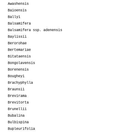
Awashensis
Baioensis
Ballyi
Balsamifera
Balsamifera ssp. adenensis
Baylissii
Berorohae
Bertemariae
Bitataensis
Bongolavensis
Borenensis
Bougheyi
Brachyphylla
Braunsii
Brevirama
Brevitorta
Brunellii
Bubalina
Bulbispina
Bupleurifolia