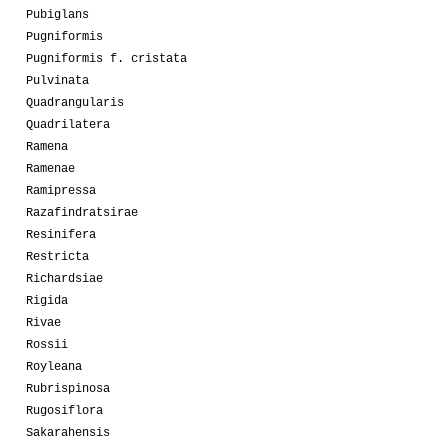
Pubiglans
Pugniformis
Pugniformis f. cristata
Pulvinata
Quadrangularis
Quadrilatera
Ramena
Ramenae
Ramipressa
Razafindratsirae
Resinifera
Restricta
Richardsiae
Rigida
Rivae
Rossii
Royleana
Rubrispinosa
Rugosiflora
Sakarahensis