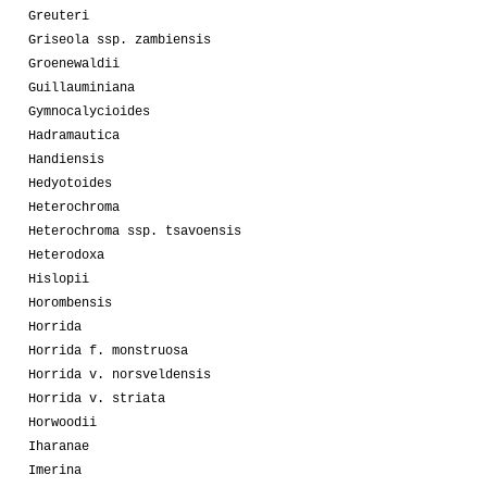
Greuteri
Griseola ssp. zambiensis
Groenewaldii
Guillauminiana
Gymnocalycioides
Hadramautica
Handiensis
Hedyotoides
Heterochroma
Heterochroma ssp. tsavoensis
Heterodoxa
Hislopii
Horombensis
Horrida
Horrida f. monstruosa
Horrida v. norsveldensis
Horrida v. striata
Horwoodii
Iharanae
Imerina