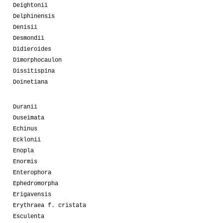
Deightonii
Delphinensis
Denisii
Desmondii
Didieroides
Dimorphocaulon
Dissitispina
Doinetiana
Duranii
Duseimata
Echinus
Ecklonii
Enopla
Enormis
Enterophora
Ephedromorpha
Erigavensis
Erythraea f. cristata
Esculenta