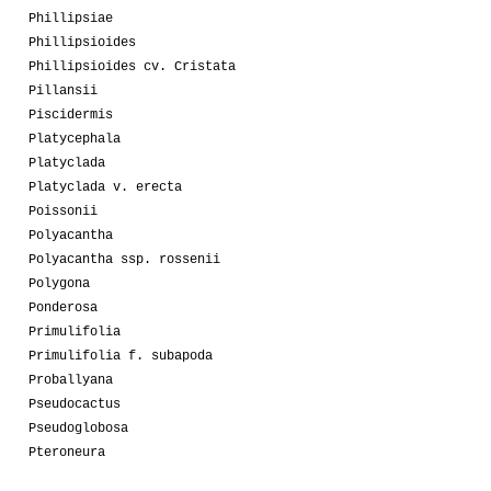
Phillipsiae
Phillipsioides
Phillipsioides cv. Cristata
Pillansii
Piscidermis
Platycephala
Platyclada
Platyclada v. erecta
Poissonii
Polyacantha
Polyacantha ssp. rossenii
Polygona
Ponderosa
Primulifolia
Primulifolia f. subapoda
Proballyana
Pseudocactus
Pseudoglobosa
Pteroneura