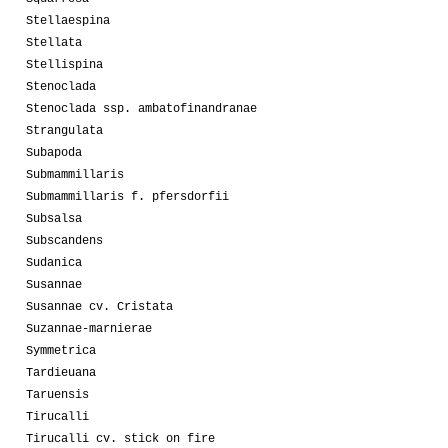
Stellaespina
Stellata
Stellispina
Stenoclada
Stenoclada ssp. ambatofinandranae
Strangulata
Subapoda
Submammillaris
Submammillaris f. pfersdorfii
Subsalsa
Subscandens
Sudanica
Susannae
Susannae cv. Cristata
Suzannae-marnierae
Symmetrica
Tardieuana
Taruensis
Tirucalli
Tirucalli cv. stick on fire