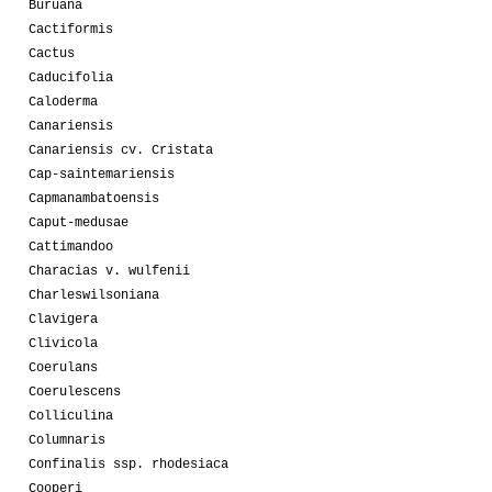
Buruana
Cactiformis
Cactus
Caducifolia
Caloderma
Canariensis
Canariensis cv. Cristata
Cap-saintemariensis
Capmanambatoensis
Caput-medusae
Cattimandoo
Characias v. wulfenii
Charleswilsoniana
Clavigera
Clivicola
Coerulans
Coerulescens
Colliculina
Columnaris
Confinalis ssp. rhodesiaca
Cooperi