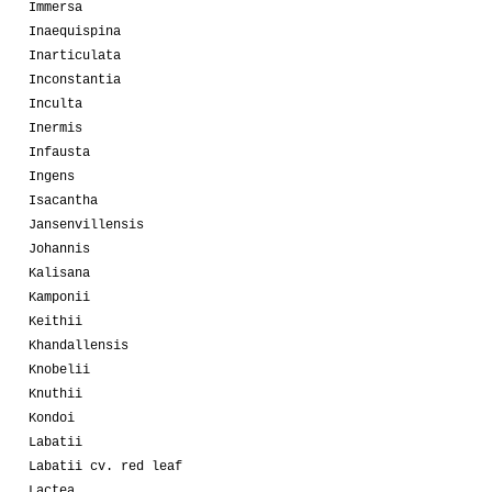
Immersa
Inaequispina
Inarticulata
Inconstantia
Inculta
Inermis
Infausta
Ingens
Isacantha
Jansenvillensis
Johannis
Kalisana
Kamponii
Keithii
Khandallensis
Knobelii
Knuthii
Kondoi
Labatii
Labatii cv. red leaf
Lactea