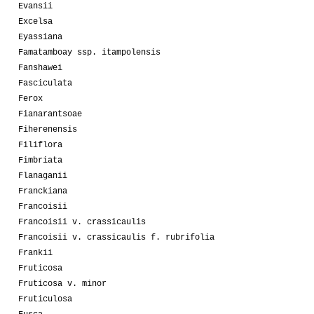
Evansii
Excelsa
Eyassiana
Famatamboay ssp. itampolensis
Fanshawei
Fasciculata
Ferox
Fianarantsoae
Fiherenensis
Filiflora
Fimbriata
Flanaganii
Franckiana
Francoisii
Francoisii v. crassicaulis
Francoisii v. crassicaulis f. rubrifolia
Frankii
Fruticosa
Fruticosa v. minor
Fruticulosa