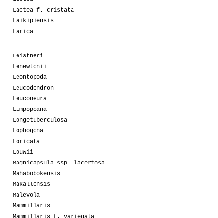
Lactea f. cristata
Laikipiensis
Larica
Leistneri
Lenewtonii
Leontopoda
Leucodendron
Leuconeura
Limpopoana
Longetuberculosa
Lophogona
Loricata
Louwii
Magnicapsula ssp. lacertosa
Mahabobokensis
Makallensis
Malevola
Mammillaris
Mammillaris f. variegata