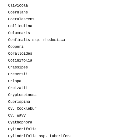
Clivicola
Coerulans
Coerulescens
Colliculina
Columnaris
Confinalis ssp. rhodesiaca
Cooperi
Coralloides
Cotinifolia
Crassipes
Cremersii
Crispa
Croizatii
Cryptospinosa
Cuprispina
Cv. Cocklebur
Cv. Wavy
Cyathophora
Cylindrifolia
Cylindrifolia ssp. tuberifera