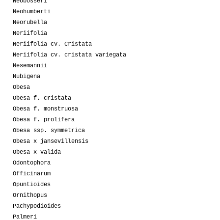
Neobosseri
Neohumberti
Neorubella
Neriifolia
Neriifolia cv. Cristata
Neriifolia cv. cristata variegata
Nesemannii
Nubigena
Obesa
Obesa f. cristata
Obesa f. monstruosa
Obesa f. prolifera
Obesa ssp. symmetrica
Obesa x jansevillensis
Obesa x valida
Odontophora
Officinarum
Opuntioides
Ornithopus
Pachypodioides
Palmeri