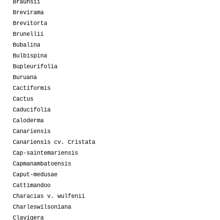
Braunsii
Brevirama
Brevitorta
Brunellii
Bubalina
Bulbispina
Bupleurifolia
Buruana
Cactiformis
Cactus
Caducifolia
Caloderma
Canariensis
Canariensis cv. Cristata
Cap-saintemariensis
Capmanambatoensis
Caput-medusae
Cattimandoo
Characias v. wulfenii
Charleswilsoniana
Clavigera