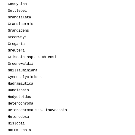
Gossypina
Gottlebei
Grandialata
Grandicornis
Grandidens
Greenwayi
Gregaria
Greuteri
Griseola ssp. zambiensis
Groenewaldii
Guillauminiana
Gymnocalycioides
Hadramautica
Handiensis
Hedyotoides
Heterochroma
Heterochroma ssp. tsavoensis
Heterodoxa
Hislopii
Horombensis