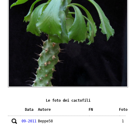
Le foto dei cactofili
Data
Autore
FN
Foto
09-2011
Beppe58
1