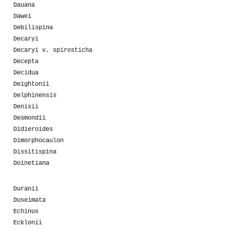
Dauana
Dawei
Debilispina
Decaryi
Decaryi v. spirosticha
Decepta
Decidua
Deightonii
Delphinensis
Denisii
Desmondii
Didieroides
Dimorphocaulon
Dissitispina
Doinetiana
Duranii
Duseimata
Echinus
Ecklonii