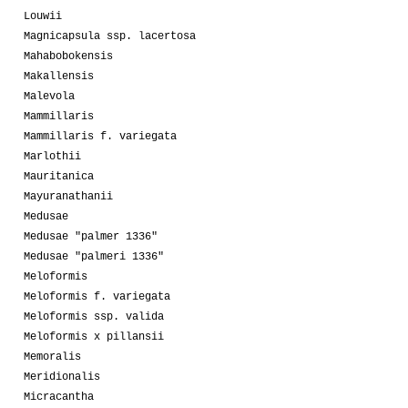
Louwii
Magnicapsula ssp. lacertosa
Mahabobokensis
Makallensis
Malevola
Mammillaris
Mammillaris f. variegata
Marlothii
Mauritanica
Mayuranathanii
Medusae
Medusae "palmer 1336"
Medusae "palmeri 1336"
Meloformis
Meloformis f. variegata
Meloformis ssp. valida
Meloformis x pillansii
Memoralis
Meridionalis
Micracantha