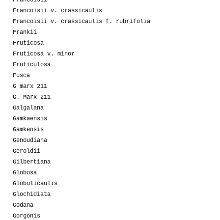
Francoisii
Francoisii v. crassicaulis
Francoisii v. crassicaulis f. rubrifolia
Frankii
Fruticosa
Fruticosa v. minor
Fruticulosa
Fusca
G marx 211
G. Marx 211
Galgalana
Gamkaensis
Gamkensis
Genoudiana
Geroldii
Gilbertiana
Globosa
Globulicaulis
Glochidiata
Godana
Gorgonis