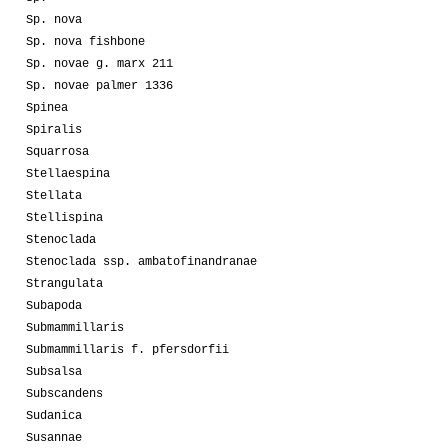
Sp. nova
Sp. nova fishbone
Sp. novae g. marx 211
Sp. novae palmer 1336
Spinea
Spiralis
Squarrosa
Stellaespina
Stellata
Stellispina
Stenoclada
Stenoclada ssp. ambatofinandranae
Strangulata
Subapoda
Submammillaris
Submammillaris f. pfersdorfii
Subsalsa
Subscandens
Sudanica
Susannae