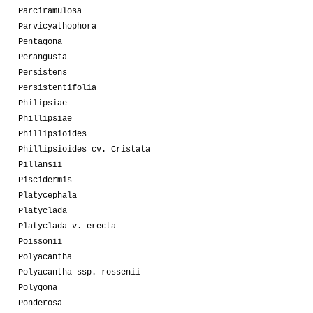
Parciramulosa
Parvicyathophora
Pentagona
Perangusta
Persistens
Persistentifolia
Philipsiae
Phillipsiae
Phillipsioides
Phillipsioides cv. Cristata
Pillansii
Piscidermis
Platycephala
Platyclada
Platyclada v. erecta
Poissonii
Polyacantha
Polyacantha ssp. rossenii
Polygona
Ponderosa