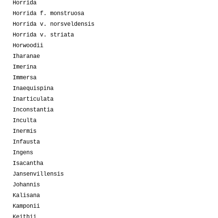
Horrida
Horrida f. monstruosa
Horrida v. norsveldensis
Horrida v. striata
Horwoodii
Iharanae
Imerina
Immersa
Inaequispina
Inarticulata
Inconstantia
Inculta
Inermis
Infausta
Ingens
Isacantha
Jansenvillensis
Johannis
Kalisana
Kamponii
Keithii