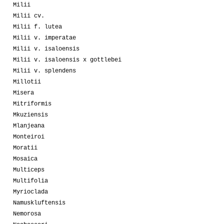
Milii
Milii cv.
Milii f. lutea
Milii v. imperatae
Milii v. isaloensis
Milii v. isaloensis x gottlebei
Milii v. splendens
Millotii
Misera
Mitriformis
Mkuziensis
Mlanjeana
Monteiroi
Moratii
Mosaica
Multiceps
Multifolia
Myrioclada
Namuskluftensis
Nemorosa