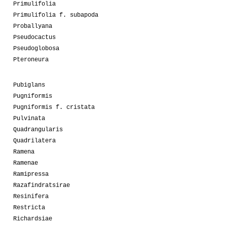
Primulifolia
Primulifolia f. subapoda
Proballyana
Pseudocactus
Pseudoglobosa
Pteroneura
Pubiglans
Pugniformis
Pugniformis f. cristata
Pulvinata
Quadrangularis
Quadrilatera
Ramena
Ramenae
Ramipressa
Razafindratsirae
Resinifera
Restricta
Richardsiae