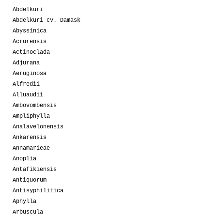
Abdelkuri
Abdelkuri cv. Damask
Abyssinica
Acrurensis
Actinoclada
Adjurana
Aeruginosa
Alfredii
Alluaudii
Ambovombensis
Ampliphylla
Analavelonensis
Ankarensis
Annamarieae
Anoplia
Antafikiensis
Antiquorum
Antisyphilitica
Aphylla
Arbuscula