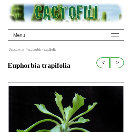
Menu
Succulente
/ euphorbia
/ trapifolia
<
>
Euphorbia trapifolia