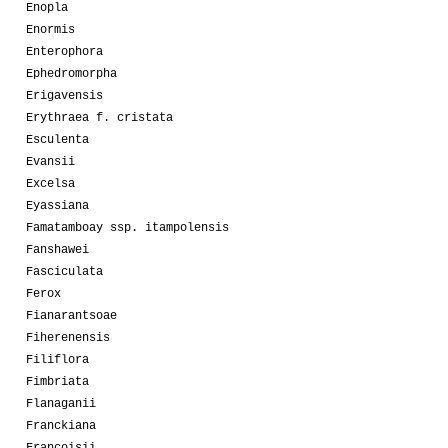
Enopla
Enormis
Enterophora
Ephedromorpha
Erigavensis
Erythraea f. cristata
Esculenta
Evansii
Excelsa
Eyassiana
Famatamboay ssp. itampolensis
Fanshawei
Fasciculata
Ferox
Fianarantsoae
Fiherenensis
Filiflora
Fimbriata
Flanaganii
Franckiana