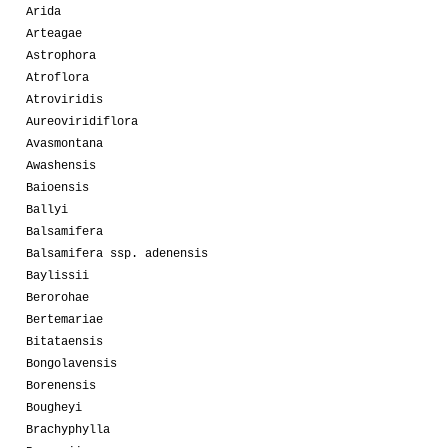
Arida
Arteagae
Astrophora
Atroflora
Atroviridis
Aureoviridiflora
Avasmontana
Awashensis
Baioensis
Ballyi
Balsamifera
Balsamifera ssp. adenensis
Baylissii
Berorohae
Bertemariae
Bitataensis
Bongolavensis
Borenensis
Bougheyi
Brachyphylla