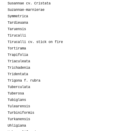
Susannae cv. Cristata
Suzannae-marnierae
Symmetrica
Tardieuana
Taruensis
Tirucalli
Tirucalli cv. stick on fire
Tortirama
Trapifolia
Triaculeata
Trichadenia
Tridentata
Trigona f. rubra
Tuberculata
Tuberosa
Tubiglans
Tulearensis
Turbiniformis
Turkanensis
Uhligiana