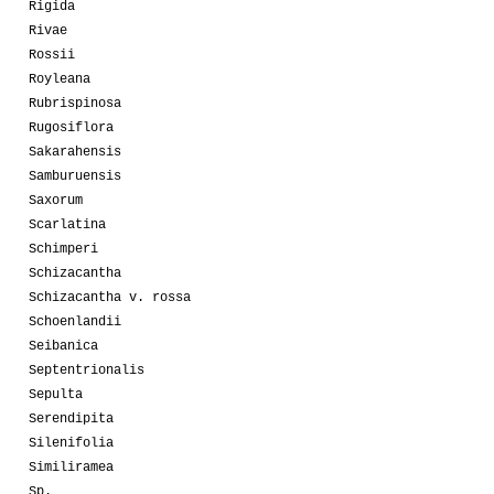
Rigida
Rivae
Rossii
Royleana
Rubrispinosa
Rugosiflora
Sakarahensis
Samburuensis
Saxorum
Scarlatina
Schimperi
Schizacantha
Schizacantha v. rossa
Schoenlandii
Seibanica
Septentrionalis
Sepulta
Serendipita
Silenifolia
Similiramea
Sp.