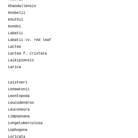
Khandallensis
Knobelii
Knuthii
Kondoi
Labatii
Labatii cv. red leaf
Lactea
Lactea f. cristata
Laikipiensis
Larica
Leistneri
Lenewtonii
Leontopoda
Leucodendron
Leuconeura
Limpopoana
Longetuberculosa
Lophogona
Loricata