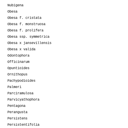
Nubigena
Obesa
Obesa f. cristata
Obesa f. monstruosa
Obesa f. prolifera
Obesa ssp. symmetrica
Obesa x jansevillensis
Obesa x valida
Odontophora
Officinarum
Opuntioides
Ornithopus
Pachypodioides
Palmeri
Parciramulosa
Parvicyathophora
Pentagona
Perangusta
Persistens
Persistentifolia