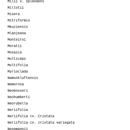
Milii v. splendens
Millotii
Misera
Mitriformis
Mkuziensis
Mlanjeana
Monteiroi
Moratii
Mosaica
Multiceps
Multifolia
Myrioclada
Namuskluftensis
Nemorosa
Neobosseri
Neohumberti
Neorubella
Neriifolia
Neriifolia cv. Cristata
Neriifolia cv. cristata variegata
Nesemannii