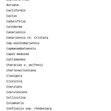
Buruana
Cactiformis
Cactus
Caducifolia
Caloderma
Canariensis
Canariensis cv. Cristata
Cap-saintemariensis
Capmanambatoensis
Caput-medusae
Cattimandoo
Characias v. wulfenii
Charleswilsoniana
Clavigera
Clivicola
Coerulans
Coerulescens
Colliculina
Columnaris
Confinalis ssp. rhodesiaca