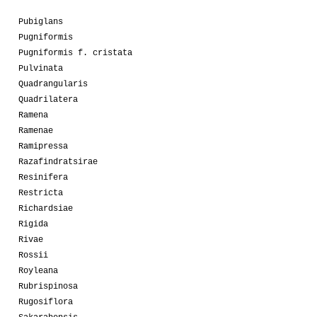
Pubiglans
Pugniformis
Pugniformis f. cristata
Pulvinata
Quadrangularis
Quadrilatera
Ramena
Ramenae
Ramipressa
Razafindratsirae
Resinifera
Restricta
Richardsiae
Rigida
Rivae
Rossii
Royleana
Rubrispinosa
Rugosiflora