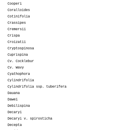
Cooperi
Coralloides
Cotinifolia
Crassipes
Cremersii
Crispa
Croizatii
Cryptospinosa
Cuprispina
Cv. Cocklebur
Cv. Wavy
Cyathophora
Cylindrifolia
Cylindrifolia ssp. tuberifera
Dauana
Dawei
Debilispina
Decaryi
Decaryi v. spirosticha
Decepta