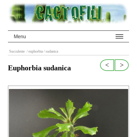
Menu
Succulente
/ euphorbia
/ sudanica
<
>
Euphorbia sudanica