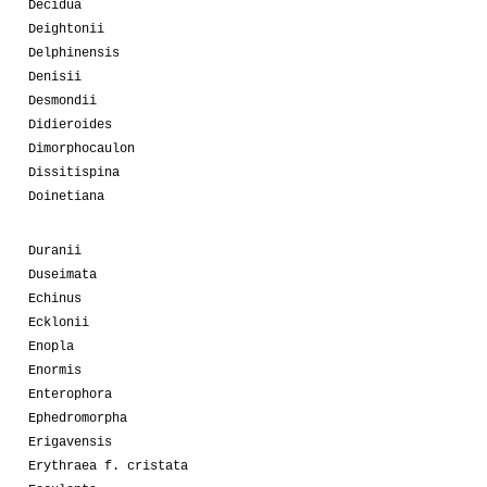
Decidua
Deightonii
Delphinensis
Denisii
Desmondii
Didieroides
Dimorphocaulon
Dissitispina
Doinetiana
Duranii
Duseimata
Echinus
Ecklonii
Enopla
Enormis
Enterophora
Ephedromorpha
Erigavensis
Erythraea f. cristata