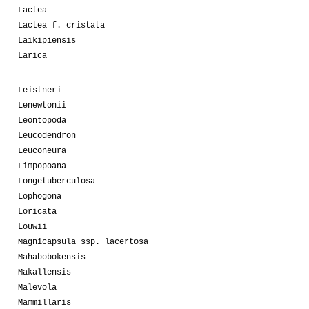
Lactea
Lactea f. cristata
Laikipiensis
Larica
Leistneri
Lenewtonii
Leontopoda
Leucodendron
Leuconeura
Limpopoana
Longetuberculosa
Lophogona
Loricata
Louwii
Magnicapsula ssp. lacertosa
Mahabobokensis
Makallensis
Malevola
Mammillaris