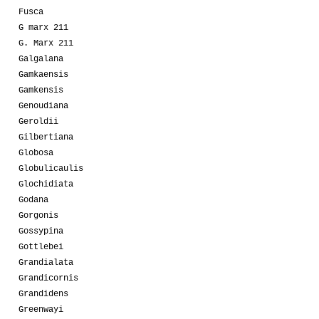
Fusca
G marx 211
G. Marx 211
Galgalana
Gamkaensis
Gamkensis
Genoudiana
Geroldii
Gilbertiana
Globosa
Globulicaulis
Glochidiata
Godana
Gorgonis
Gossypina
Gottlebei
Grandialata
Grandicornis
Grandidens
Greenwayi