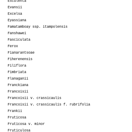
Esculenta
Evansii
Excelsa
Eyassiana
Famatamboay ssp. itampolensis
Fanshawei
Fasciculata
Ferox
Fianarantsoae
Fiherenensis
Filiflora
Fimbriata
Flanaganii
Franckiana
Francoisii
Francoisii v. crassicaulis
Francoisii v. crassicaulis f. rubrifolia
Frankii
Fruticosa
Fruticosa v. minor
Fruticulosa