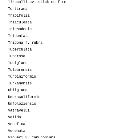
Tirucalli cv. stick on fire
Tortirama
Trapifolia
Triaculeata
Trichadenia
Tridentata
Trigona f. rubra
Tuberculata
Tuberosa
Tubiglans
Tulearensis
Turbiniformis
Turkanensis
Uhligiana
Umbraculiformis
Umfoloziensis
Vajravelui
Valida
Venefica
Venenata
Vigueri v. capuroniana