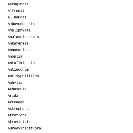
Aeruginosa
Alfredii
Alluaudii
Ambovombensis
Ampliphylla
Analavelonensis
Ankarensis
Annamarieae
Anoplia
Antafikiensis
Antiquorum
Antisyphilitica
Aphylla
Arbuscula
Arida
Arteagae
Astrophora
Atroflora
Atroviridis
Aureoviridiflora