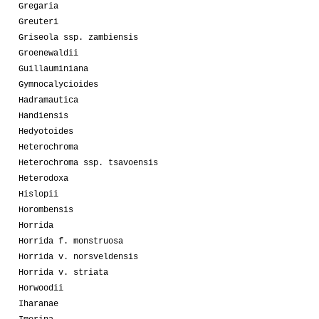
Gregaria
Greuteri
Griseola ssp. zambiensis
Groenewaldii
Guillauminiana
Gymnocalycioides
Hadramautica
Handiensis
Hedyotoides
Heterochroma
Heterochroma ssp. tsavoensis
Heterodoxa
Hislopii
Horombensis
Horrida
Horrida f. monstruosa
Horrida v. norsveldensis
Horrida v. striata
Horwoodii
Iharanae