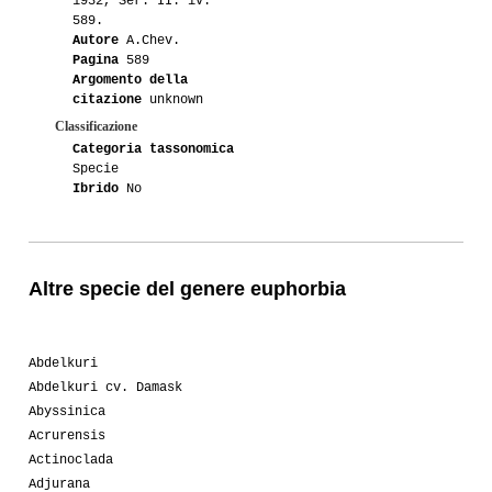
1932, Ser. II. iv.
589.
Autore
A.Chev.
Pagina
589
Argomento della
citazione
unknown
Classificazione
Categoria tassonomica
Specie
Ibrido
No
Altre specie del genere euphorbia
Abdelkuri
Abdelkuri cv. Damask
Abyssinica
Acrurensis
Actinoclada
Adjurana