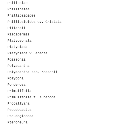
Philipsiae
Phillipsiae
Phillipsioides
Phillipsioides cv. Cristata
Pillansii
Piscidermis
Platycephala
Platyclada
Platyclada v. erecta
Poissonii
Polyacantha
Polyacantha ssp. rossenii
Polygona
Ponderosa
Primulifolia
Primulifolia f. subapoda
Proballyana
Pseudocactus
Pseudoglobosa
Pteroneura