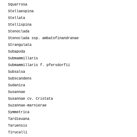
Squarrosa
Stellaespina
Stellata
Stellispina
Stenoclada
Stenoclada ssp. ambatofinandranae
Strangulata
Subapoda
Submammillaris
Submammillaris f. pfersdorfii
Subsalsa
Subscandens
Sudanica
Susannae
Susannae cv. Cristata
Suzannae-marnierae
Symmetrica
Tardieuana
Taruensis
Tirucalli