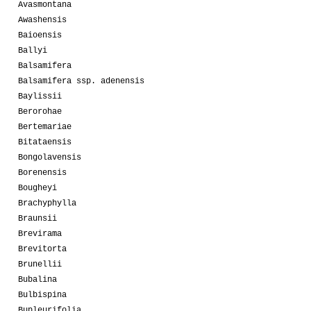
Avasmontana
Awashensis
Baioensis
Ballyi
Balsamifera
Balsamifera ssp. adenensis
Baylissii
Berorohae
Bertemariae
Bitataensis
Bongolavensis
Borenensis
Bougheyi
Brachyphylla
Braunsii
Brevirama
Brevitorta
Brunellii
Bubalina
Bulbispina
Bupleurifolia