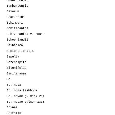
Sakarahensis
Samburuensis
Saxorum
Scarlatina
Schimperi
Schizacantha
Schizacantha v. rossa
Schoenlandii
Seibanica
Septentrionalis
Sepulta
Serendipita
Silenifolia
Similiramea
Sp.
Sp. nova
Sp. nova fishbone
Sp. novae g. marx 211
Sp. novae palmer 1336
Spinea
Spiralis