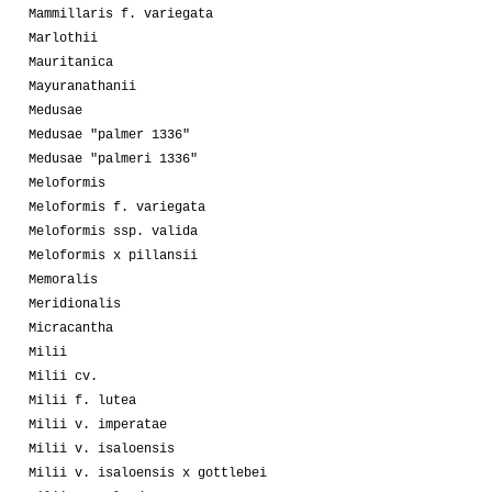
Mammillaris f. variegata
Marlothii
Mauritanica
Mayuranathanii
Medusae
Medusae "palmer 1336"
Medusae "palmeri 1336"
Meloformis
Meloformis f. variegata
Meloformis ssp. valida
Meloformis x pillansii
Memoralis
Meridionalis
Micracantha
Milii
Milii cv.
Milii f. lutea
Milii v. imperatae
Milii v. isaloensis
Milii v. isaloensis x gottlebei