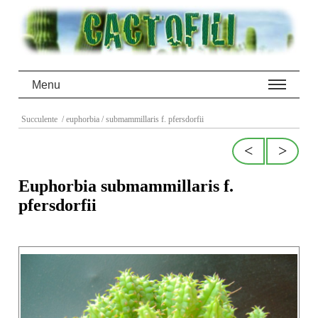
Menu
Succulente
/ euphorbia
/ submammillaris f. pfersdorfii
<
>
Euphorbia submammillaris f.
pfersdorfii