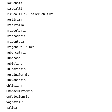
Taruensis
Tirucalli
Tirucalli cv. stick on fire
Tortirama
Trapifolia
Triaculeata
Trichadenia
Tridentata
Trigona f. rubra
Tuberculata
Tuberosa
Tubiglans
Tulearensis
Turbiniformis
Turkanensis
Uhligiana
Umbraculiformis
Umfoloziensis
Vajravelui
Valida