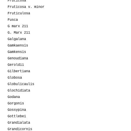
Fruticosa
Fruticosa v. minor
Fruticulosa
Fusca
G marx 211
G. Marx 211
Galgalana
Gamkaensis
Gamkensis
Genoudiana
Geroldii
Gilbertiana
Globosa
Globulicaulis
Glochidiata
Godana
Gorgonis
Gossypina
Gottlebei
Grandialata
Grandicornis