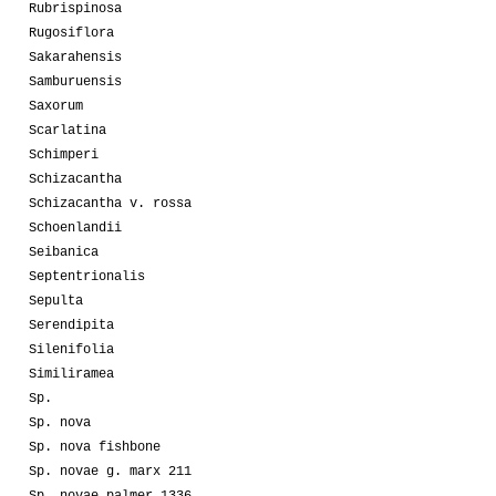
Rubrispinosa
Rugosiflora
Sakarahensis
Samburuensis
Saxorum
Scarlatina
Schimperi
Schizacantha
Schizacantha v. rossa
Schoenlandii
Seibanica
Septentrionalis
Sepulta
Serendipita
Silenifolia
Similiramea
Sp.
Sp. nova
Sp. nova fishbone
Sp. novae g. marx 211
Sp. novae palmer 1336