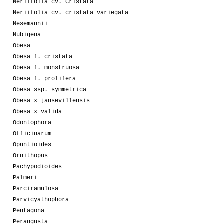
Neriifolia cv. Cristata
Neriifolia cv. cristata variegata
Nesemannii
Nubigena
Obesa
Obesa f. cristata
Obesa f. monstruosa
Obesa f. prolifera
Obesa ssp. symmetrica
Obesa x jansevillensis
Obesa x valida
Odontophora
Officinarum
Opuntioides
Ornithopus
Pachypodioides
Palmeri
Parciramulosa
Parvicyathophora
Pentagona
Perangusta