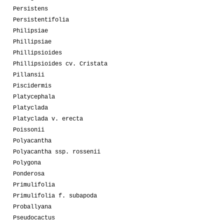
Persistens
Persistentifolia
Philipsiae
Phillipsiae
Phillipsioides
Phillipsioides cv. Cristata
Pillansii
Piscidermis
Platycephala
Platyclada
Platyclada v. erecta
Poissonii
Polyacantha
Polyacantha ssp. rossenii
Polygona
Ponderosa
Primulifolia
Primulifolia f. subapoda
Proballyana
Pseudocactus