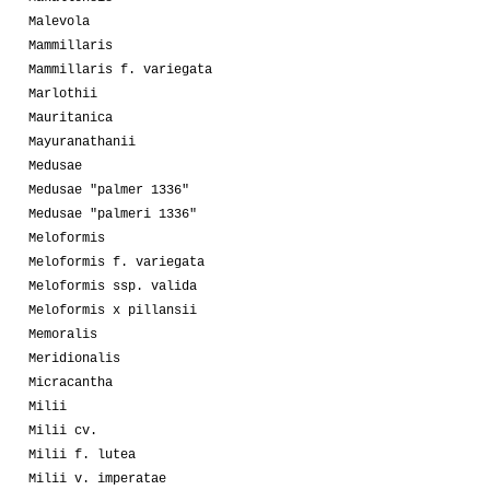
Malevola
Mammillaris
Mammillaris f. variegata
Marlothii
Mauritanica
Mayuranathanii
Medusae
Medusae "palmer 1336"
Medusae "palmeri 1336"
Meloformis
Meloformis f. variegata
Meloformis ssp. valida
Meloformis x pillansii
Memoralis
Meridionalis
Micracantha
Milii
Milii cv.
Milii f. lutea
Milii v. imperatae