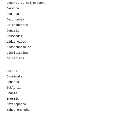
Decaryi v. spirosticha
Decepta
Decidua
Deightonii
Delphinensis
Denisii
Desmondii
Didieroides
Dimorphocaulon
Dissitispina
Doinetiana
Duranii
Duseimata
Echinus
Ecklonii
Enopla
Enormis
Enterophora
Ephedromorpha