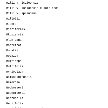
Milii v. isaloensis
Milii v. isaloensis x gottlebei
Milii v. splendens
Millotii
Misera
Mitriformis
Mkuziensis
Mlanjeana
Monteiroi
Moratii
Mosaica
Multiceps
Multifolia
Myrioclada
Namuskluftensis
Nemorosa
Neobosseri
Neohumberti
Neorubella
Neriifolia