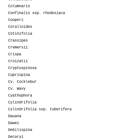
Columnaris
Confinalis ssp. rhodesiaca
Cooperi
Coralloides
Cotinifolia
Crassipes
Cremersii
Crispa
Croizatii
Cryptospinosa
Cuprispina
Cv. Cocklebur
Cv. Wavy
Cyathophora
Cylindrifolia
Cylindrifolia ssp. tuberifera
Dauana
Dawei
Debilispina
Decaryi