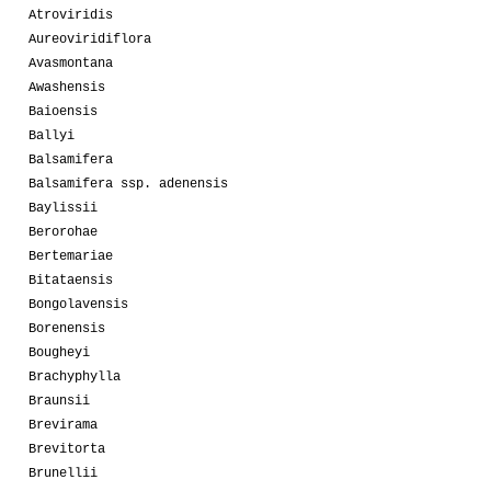
Atroviridis
Aureoviridiflora
Avasmontana
Awashensis
Baioensis
Ballyi
Balsamifera
Balsamifera ssp. adenensis
Baylissii
Berorohae
Bertemariae
Bitataensis
Bongolavensis
Borenensis
Bougheyi
Brachyphylla
Braunsii
Brevirama
Brevitorta
Brunellii