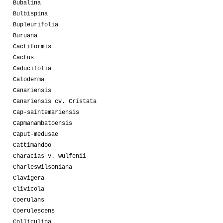
Bubalina
Bulbispina
Bupleurifolia
Buruana
Cactiformis
Cactus
Caducifolia
Caloderma
Canariensis
Canariensis cv. Cristata
Cap-saintemariensis
Capmanambatoensis
Caput-medusae
Cattimandoo
Characias v. wulfenii
Charleswilsoniana
Clavigera
Clivicola
Coerulans
Coerulescens
Colliculina