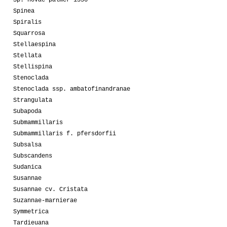
Spinea
Spiralis
Squarrosa
Stellaespina
Stellata
Stellispina
Stenoclada
Stenoclada ssp. ambatofinandranae
Strangulata
Subapoda
Submammillaris
Submammillaris f. pfersdorfii
Subsalsa
Subscandens
Sudanica
Susannae
Susannae cv. Cristata
Suzannae-marnierae
Symmetrica
Tardieuana