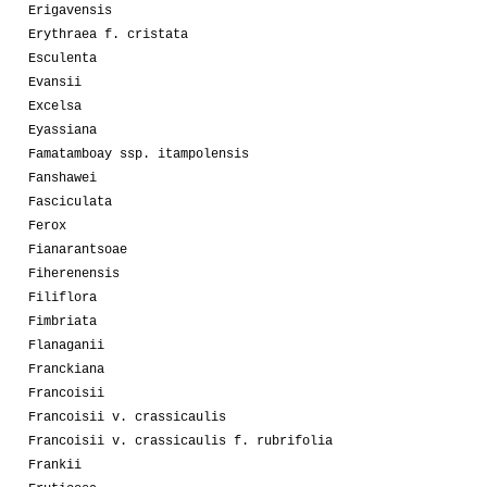
Erigavensis
Erythraea f. cristata
Esculenta
Evansii
Excelsa
Eyassiana
Famatamboay ssp. itampolensis
Fanshawei
Fasciculata
Ferox
Fianarantsoae
Fiherenensis
Filiflora
Fimbriata
Flanaganii
Franckiana
Francoisii
Francoisii v. crassicaulis
Francoisii v. crassicaulis f. rubrifolia
Frankii