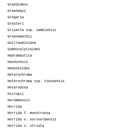
Grandidens
Greenwayi
Gregaria
Greuteri
Griseola ssp. zambiensis
Groenewaldii
Guillauminiana
Gymnocalycioides
Hadramautica
Handiensis
Hedyotoides
Heterochroma
Heterochroma ssp. tsavoensis
Heterodoxa
Hislopii
Horombensis
Horrida
Horrida f. monstruosa
Horrida v. norsveldensis
Horrida v. striata