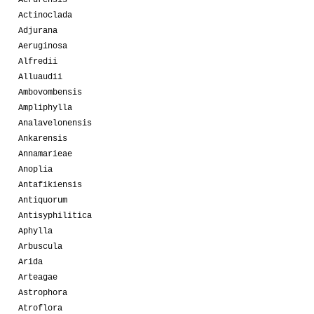
Actinoclada
Adjurana
Aeruginosa
Alfredii
Alluaudii
Ambovombensis
Ampliphylla
Analavelonensis
Ankarensis
Annamarieae
Anoplia
Antafikiensis
Antiquorum
Antisyphilitica
Aphylla
Arbuscula
Arida
Arteagae
Astrophora
Atroflora