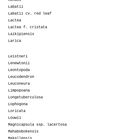
Labatii
Labatii cv. red leaf
Lactea
Lactea f. cristata
Laikipiensis
Larica
Leistneri
Lenewtonii
Leontopoda
Leucodendron
Leuconeura
Limpopoana
Longetuberculosa
Lophogona
Loricata
Louwii
Magnicapsula ssp. lacertosa
Mahabobokensis
Makallensis