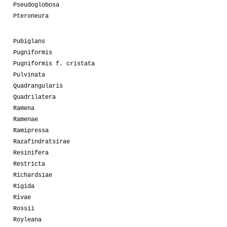
Pseudoglobosa
Pteroneura
Pubiglans
Pugniformis
Pugniformis f. cristata
Pulvinata
Quadrangularis
Quadrilatera
Ramena
Ramenae
Ramipressa
Razafindratsirae
Resinifera
Restricta
Richardsiae
Rigida
Rivae
Rossii
Royleana