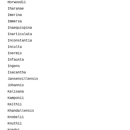
Horwoodii
Iharanae
Imerina
Immersa
Inaequispina
Inarticulata
Inconstantia
Inculta
Inermis
Infausta
Ingens
Isacantha
Jansenvillensis
Johannis
Kalisana
Kamponii
Keithii
Khandallensis
Knobelii
Knuthii
Kondoi