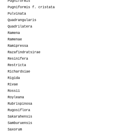
Pugniformis
Pugniformis f. cristata
Pulvinata
Quadrangularis
Quadrilatera
Ramena
Ramenae
Ramipressa
Razafindratsirae
Resinifera
Restricta
Richardsiae
Rigida
Rivae
Rossii
Royleana
Rubrispinosa
Rugosiflora
Sakarahensis
Samburuensis
Saxorum