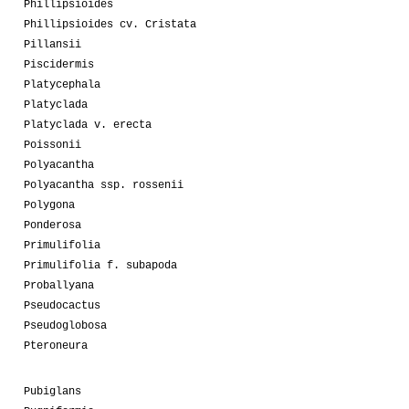
Phillipsioides
Phillipsioides cv. Cristata
Pillansii
Piscidermis
Platycephala
Platyclada
Platyclada v. erecta
Poissonii
Polyacantha
Polyacantha ssp. rossenii
Polygona
Ponderosa
Primulifolia
Primulifolia f. subapoda
Proballyana
Pseudocactus
Pseudoglobosa
Pteroneura
Pubiglans