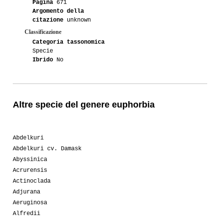
Pagina
671
Argomento della
citazione
unknown
Classificazione
Categoria tassonomica
Specie
Ibrido
No
Altre specie del genere euphorbia
Abdelkuri
Abdelkuri cv. Damask
Abyssinica
Acrurensis
Actinoclada
Adjurana
Aeruginosa
Alfredii