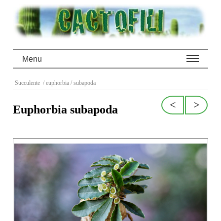
Menu
Succulente
/ euphorbia
/ subapoda
<
>
Euphorbia subapoda