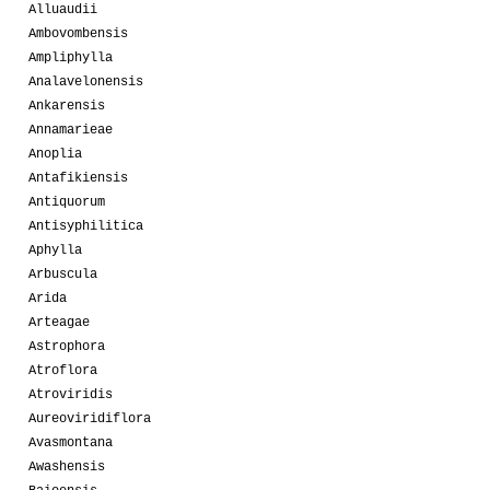
Alluaudii
Ambovombensis
Ampliphylla
Analavelonensis
Ankarensis
Annamarieae
Anoplia
Antafikiensis
Antiquorum
Antisyphilitica
Aphylla
Arbuscula
Arida
Arteagae
Astrophora
Atroflora
Atroviridis
Aureoviridiflora
Avasmontana
Awashensis