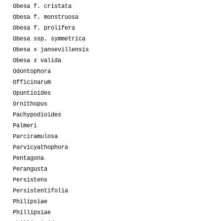
Obesa f. cristata
Obesa f. monstruosa
Obesa f. prolifera
Obesa ssp. symmetrica
Obesa x jansevillensis
Obesa x valida
Odontophora
Officinarum
Opuntioides
Ornithopus
Pachypodioides
Palmeri
Parciramulosa
Parvicyathophora
Pentagona
Perangusta
Persistens
Persistentifolia
Philipsiae
Phillipsiae