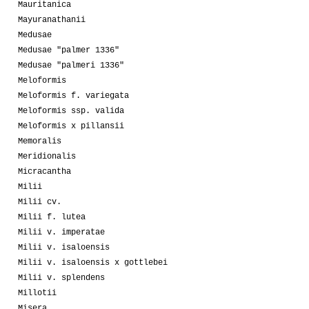
Mauritanica
Mayuranathanii
Medusae
Medusae "palmer 1336"
Medusae "palmeri 1336"
Meloformis
Meloformis f. variegata
Meloformis ssp. valida
Meloformis x pillansii
Memoralis
Meridionalis
Micracantha
Milii
Milii cv.
Milii f. lutea
Milii v. imperatae
Milii v. isaloensis
Milii v. isaloensis x gottlebei
Milii v. splendens
Millotii
Misera