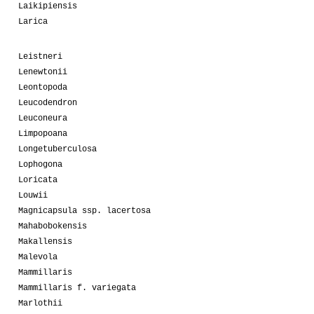
Laikipiensis
Larica
Leistneri
Lenewtonii
Leontopoda
Leucodendron
Leuconeura
Limpopoana
Longetuberculosa
Lophogona
Loricata
Louwii
Magnicapsula ssp. lacertosa
Mahabobokensis
Makallensis
Malevola
Mammillaris
Mammillaris f. variegata
Marlothii