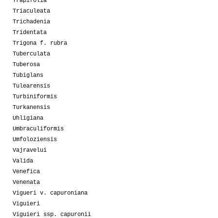
Trapifolia
Triaculeata
Trichadenia
Tridentata
Trigona f. rubra
Tuberculata
Tuberosa
Tubiglans
Tulearensis
Turbiniformis
Turkanensis
Uhligiana
Umbraculiformis
Umfoloziensis
Vajravelui
Valida
Venefica
Venenata
Vigueri v. capuroniana
Viguieri
Viguieri ssp. capuronii