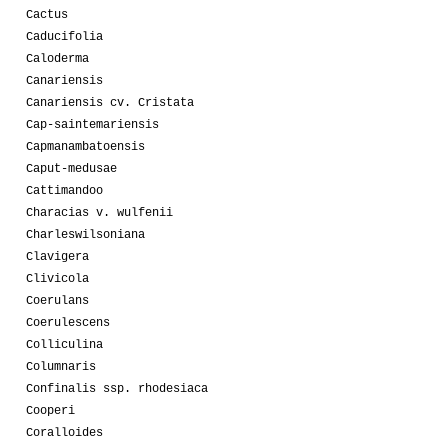
Cactus
Caducifolia
Caloderma
Canariensis
Canariensis cv. Cristata
Cap-saintemariensis
Capmanambatoensis
Caput-medusae
Cattimandoo
Characias v. wulfenii
Charleswilsoniana
Clavigera
Clivicola
Coerulans
Coerulescens
Colliculina
Columnaris
Confinalis ssp. rhodesiaca
Cooperi
Coralloides