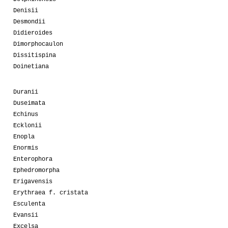
Denisii
Desmondii
Didieroides
Dimorphocaulon
Dissitispina
Doinetiana
Duranii
Duseimata
Echinus
Ecklonii
Enopla
Enormis
Enterophora
Ephedromorpha
Erigavensis
Erythraea f. cristata
Esculenta
Evansii
Excelsa