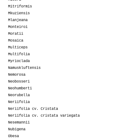
Mitriformis
Mkuziensis
Mlanjeana
Monteiroi
Moratii
Mosaica
Multiceps
Multifolia
Myrioclada
Namuskluftensis
Nemorosa
Neobosseri
Neohumberti
Neorubella
Neriifolia
Neriifolia cv. Cristata
Neriifolia cv. cristata variegata
Nesemannii
Nubigena
Obesa