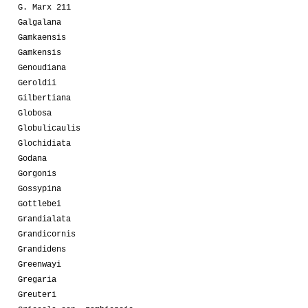
G. Marx 211
Galgalana
Gamkaensis
Gamkensis
Genoudiana
Geroldii
Gilbertiana
Globosa
Globulicaulis
Glochidiata
Godana
Gorgonis
Gossypina
Gottlebei
Grandialata
Grandicornis
Grandidens
Greenwayi
Gregaria
Greuteri