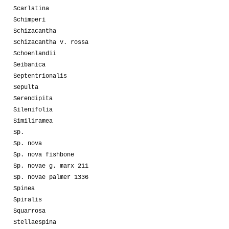
Scarlatina
Schimperi
Schizacantha
Schizacantha v. rossa
Schoenlandii
Seibanica
Septentrionalis
Sepulta
Serendipita
Silenifolia
Similiramea
Sp.
Sp. nova
Sp. nova fishbone
Sp. novae g. marx 211
Sp. novae palmer 1336
Spinea
Spiralis
Squarrosa
Stellaespina