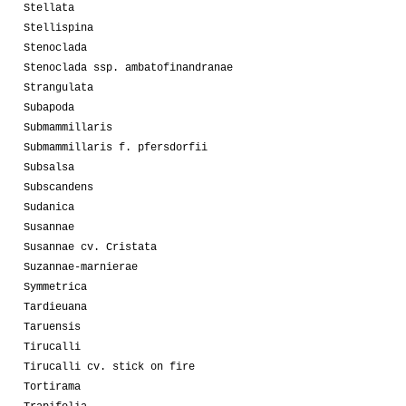
Stellata
Stellispina
Stenoclada
Stenoclada ssp. ambatofinandranae
Strangulata
Subapoda
Submammillaris
Submammillaris f. pfersdorfii
Subsalsa
Subscandens
Sudanica
Susannae
Susannae cv. Cristata
Suzannae-marnierae
Symmetrica
Tardieuana
Taruensis
Tirucalli
Tirucalli cv. stick on fire
Tortirama