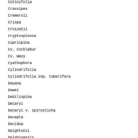
Cotinifolia
Crassipes
Cremersii
Crispa
Croizatii
Cryptospinosa
Cuprispina
Cv. Cocklebur
Cv. Wavy
Cyathophora
Cylindrifolia
Cylindrifolia ssp. tuberifera
Dauana
Dawei
Debilispina
Decaryi
Decaryi v. spirosticha
Decepta
Decidua
Deightonii
Delphinensis