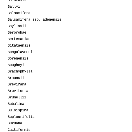
Baioensis
Ballyi
Balsamifera
Balsamifera ssp. adenensis
Baylissii
Berorohae
Bertemariae
Bitataensis
Bongolavensis
Borenensis
Bougheyi
Brachyphylla
Braunsii
Brevirama
Brevitorta
Brunellii
Bubalina
Bulbispina
Bupleurifolia
Buruana
Cactiformis