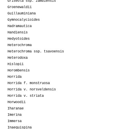
Griseola ssp. zambiensis
Groenewaldii
Guillauminiana
Gymnocalycioides
Hadramautica
Handiensis
Hedyotoides
Heterochroma
Heterochroma ssp. tsavoensis
Heterodoxa
Hislopii
Horombensis
Horrida
Horrida f. monstruosa
Horrida v. norsveldensis
Horrida v. striata
Horwoodii
Iharanae
Imerina
Immersa
Inaequispina