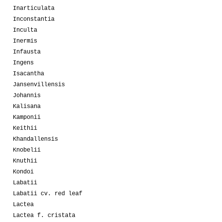
Inarticulata
Inconstantia
Inculta
Inermis
Infausta
Ingens
Isacantha
Jansenvillensis
Johannis
Kalisana
Kamponii
Keithii
Khandallensis
Knobelii
Knuthii
Kondoi
Labatii
Labatii cv. red leaf
Lactea
Lactea f. cristata