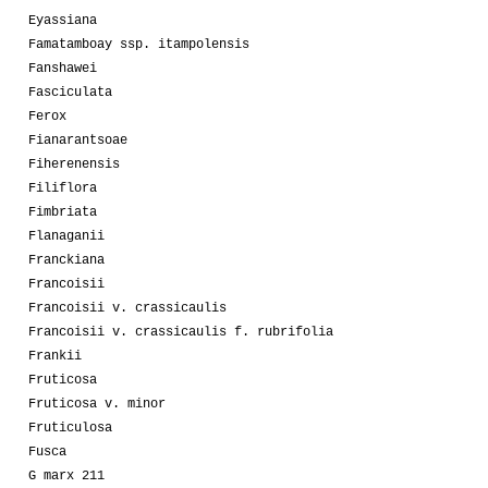
Eyassiana
Famatamboay ssp. itampolensis
Fanshawei
Fasciculata
Ferox
Fianarantsoae
Fiherenensis
Filiflora
Fimbriata
Flanaganii
Franckiana
Francoisii
Francoisii v. crassicaulis
Francoisii v. crassicaulis f. rubrifolia
Frankii
Fruticosa
Fruticosa v. minor
Fruticulosa
Fusca
G marx 211