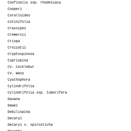
Confinalis ssp. rhodesiaca
Cooperi
Coralloides
Cotinifolia
Crassipes
Cremersii
Crispa
Croizatii
Cryptospinosa
Cuprispina
Cv. Cocklebur
Cv. Wavy
Cyathophora
Cylindrifolia
Cylindrifolia ssp. tuberifera
Dauana
Dawei
Debilispina
Decaryi
Decaryi v. spirosticha