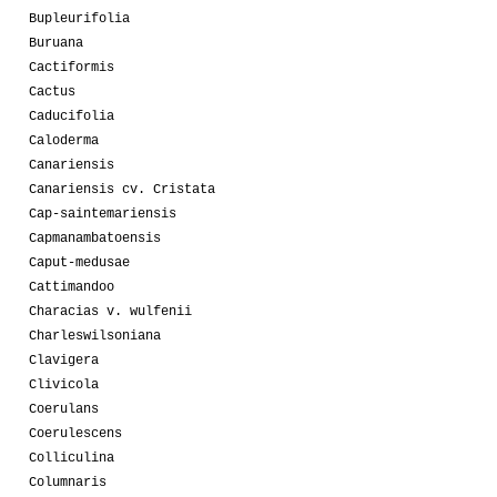
Bupleurifolia
Buruana
Cactiformis
Cactus
Caducifolia
Caloderma
Canariensis
Canariensis cv. Cristata
Cap-saintemariensis
Capmanambatoensis
Caput-medusae
Cattimandoo
Characias v. wulfenii
Charleswilsoniana
Clavigera
Clivicola
Coerulans
Coerulescens
Colliculina
Columnaris