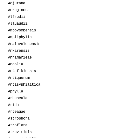
Adjurana
Aeruginosa
Alfredii
Alluaudii
Ambovombensis
Ampliphylla
Analavelonensis
Ankarensis
Annamarieae
Anoplia
Antafikiensis
Antiquorum
Antisyphilitica
Aphylla
Arbuscula
Arida
Arteagae
Astrophora
Atroflora
Atroviridis