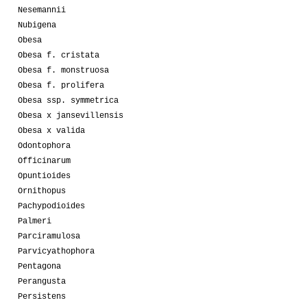
Nesemannii
Nubigena
Obesa
Obesa f. cristata
Obesa f. monstruosa
Obesa f. prolifera
Obesa ssp. symmetrica
Obesa x jansevillensis
Obesa x valida
Odontophora
Officinarum
Opuntioides
Ornithopus
Pachypodioides
Palmeri
Parciramulosa
Parvicyathophora
Pentagona
Perangusta
Persistens