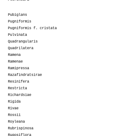
Pubiglans
Pugniformis
Pugniformis f. cristata
Pulvinata
Quadrangularis
Quadrilatera
Ramena
Ramenae
Ramipressa
Razafindratsirae
Resinifera
Restricta
Richardsiae
Rigida
Rivae
Rossii
Royleana
Rubrispinosa
Rugosiflora