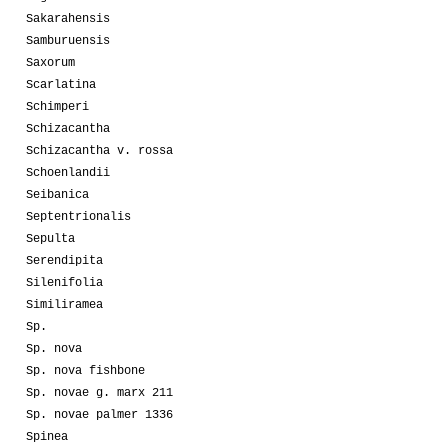
Sakarahensis
Samburuensis
Saxorum
Scarlatina
Schimperi
Schizacantha
Schizacantha v. rossa
Schoenlandii
Seibanica
Septentrionalis
Sepulta
Serendipita
Silenifolia
Similiramea
Sp.
Sp. nova
Sp. nova fishbone
Sp. novae g. marx 211
Sp. novae palmer 1336
Spinea