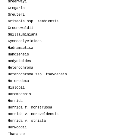
Greenwayi
Gregaria
Greuteri
Griseola ssp. zambiensis
Groenewaldii
Guillauminiana
Gymnocalycioides
Hadramautica
Handiensis
Hedyotoides
Heterochroma
Heterochroma ssp. tsavoensis
Heterodoxa
Hislopii
Horombensis
Horrida
Horrida f. monstruosa
Horrida v. norsveldensis
Horrida v. striata
Horwoodii
Iharanae