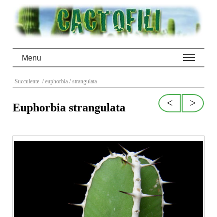
Menu
Succulente
/ euphorbia
/ strangulata
<
>
Euphorbia strangulata