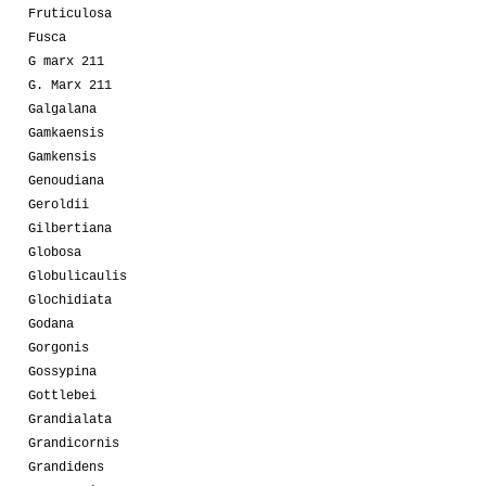
Fruticulosa
Fusca
G marx 211
G. Marx 211
Galgalana
Gamkaensis
Gamkensis
Genoudiana
Geroldii
Gilbertiana
Globosa
Globulicaulis
Glochidiata
Godana
Gorgonis
Gossypina
Gottlebei
Grandialata
Grandicornis
Grandidens