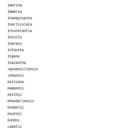
Imerina
Immersa
Inaequispina
Inarticulata
Inconstantia
Inculta
Inermis
Infausta
Ingens
Isacantha
Jansenvillensis
Johannis
Kalisana
Kamponii
Keithii
Khandallensis
Knobelii
Knuthii
Kondoi
Labatii