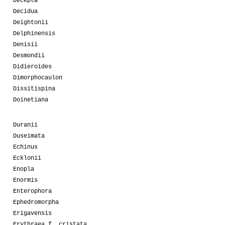
Decepta
Decidua
Deightonii
Delphinensis
Denisii
Desmondii
Didieroides
Dimorphocaulon
Dissitispina
Doinetiana
Duranii
Duseimata
Echinus
Ecklonii
Enopla
Enormis
Enterophora
Ephedromorpha
Erigavensis
Erythraea f. cristata