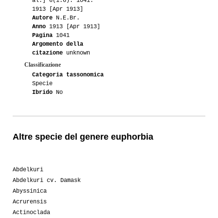
al.] 6(1.6): 1041.
1913 [Apr 1913]
Autore
N.E.Br.
Anno
1913 [Apr 1913]
Pagina
1041
Argomento della
citazione
unknown
Classificazione
Categoria tassonomica
Specie
Ibrido
No
Altre specie del genere euphorbia
Abdelkuri
Abdelkuri cv. Damask
Abyssinica
Acrurensis
Actinoclada