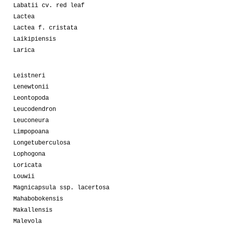
Labatii cv. red leaf
Lactea
Lactea f. cristata
Laikipiensis
Larica
Leistneri
Lenewtonii
Leontopoda
Leucodendron
Leuconeura
Limpopoana
Longetuberculosa
Lophogona
Loricata
Louwii
Magnicapsula ssp. lacertosa
Mahabobokensis
Makallensis
Malevola