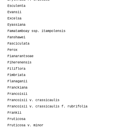
Esculenta
Evansii
Excelsa
Eyassiana
Famatamboay ssp. itampolensis
Fanshawei
Fasciculata
Ferox
Fianarantsoae
Fiherenensis
Filiflora
Fimbriata
Flanaganii
Franckiana
Francoisii
Francoisii v. crassicaulis
Francoisii v. crassicaulis f. rubrifolia
Frankii
Fruticosa
Fruticosa v. minor