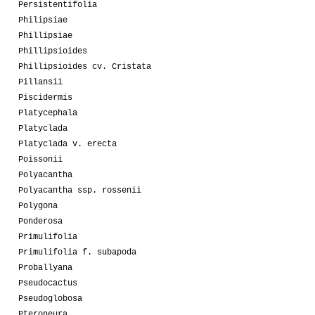
Persistentifolia
Philipsiae
Phillipsiae
Phillipsioides
Phillipsioides cv. Cristata
Pillansii
Piscidermis
Platycephala
Platyclada
Platyclada v. erecta
Poissonii
Polyacantha
Polyacantha ssp. rossenii
Polygona
Ponderosa
Primulifolia
Primulifolia f. subapoda
Proballyana
Pseudocactus
Pseudoglobosa
Pteroneura