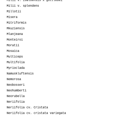
Milii v. isaloensis x gottlebei
Milii v. splendens
Millotii
Misera
Mitriformis
Mkuziensis
Mlanjeana
Monteiroi
Moratii
Mosaica
Multiceps
Multifolia
Myrioclada
Namuskluftensis
Nemorosa
Neobosseri
Neohumberti
Neorubella
Neriifolia
Neriifolia cv. Cristata
Neriifolia cv. cristata variegata