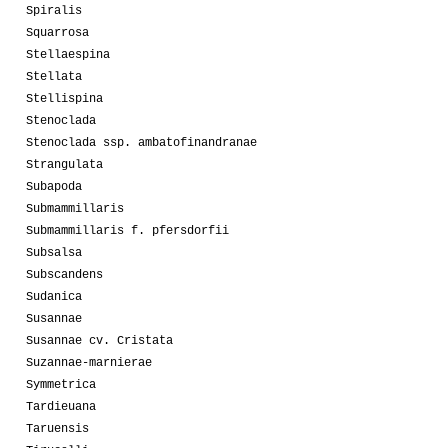
Spiralis
Squarrosa
Stellaespina
Stellata
Stellispina
Stenoclada
Stenoclada ssp. ambatofinandranae
Strangulata
Subapoda
Submammillaris
Submammillaris f. pfersdorfii
Subsalsa
Subscandens
Sudanica
Susannae
Susannae cv. Cristata
Suzannae-marnierae
Symmetrica
Tardieuana
Taruensis