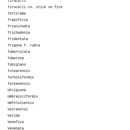
Tirucalli
Tirucalli cv. stick on fire
Tortirama
Trapifolia
Triaculeata
Trichadenia
Tridentata
Trigona f. rubra
Tuberculata
Tuberosa
Tubiglans
Tulearensis
Turbiniformis
Turkanensis
Uhligiana
Umbraculiformis
Umfoloziensis
Vajravelui
Valida
Venefica
Venenata