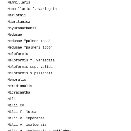
Mammillaris
Mammillaris f. variegata
Marlothii
Mauritanica
Mayuranathanii
Medusae
Medusae "palmer 1336"
Medusae "palmeri 1336"
Meloformis
Meloformis f. variegata
Meloformis ssp. valida
Meloformis x pillansii
Memoralis
Meridionalis
Micracantha
Milii
Milii cv.
Milii f. lutea
Milii v. imperatae
Milii v. isaloensis