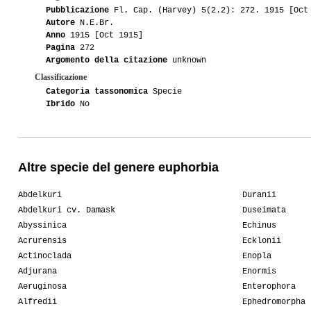
Pubblicazione
Fl. Cap. (Harvey) 5(2.2): 272. 1915 [Oct
Autore
N.E.Br.
Anno
1915 [Oct 1915]
Pagina
272
Argomento della citazione
unknown
Classificazione
Categoria tassonomica
Specie
Ibrido
No
Altre specie del genere euphorbia
Abdelkuri
Duranii
Abdelkuri cv. Damask
Duseimata
Abyssinica
Echinus
Acrurensis
Ecklonii
Actinoclada
Enopla
Adjurana
Enormis
Aeruginosa
Enterophora
Alfredii
Ephedromorpha