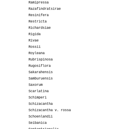
Ramipressa
Razafindratsirae
Resinifera
Restricta
Richardsiae
Rigida
Rivae
Rossii
Royleana
Rubrispinosa
Rugosiflora
Sakarahensis
Samburuensis
Saxorum
Scarlatina
Schimperi
Schizacantha
Schizacantha v. rossa
Schoenlandii
Seibanica