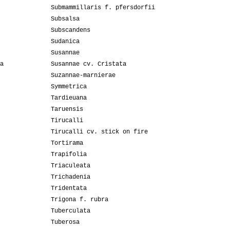
Submammillaris f. pfersdorfii
Subsalsa
Subscandens
Sudanica
Susannae
a
Susannae cv. Cristata
Suzannae-marnierae
Symmetrica
Tardieuana
Taruensis
Tirucalli
Tirucalli cv. stick on fire
Tortirama
Trapifolia
Triaculeata
Trichadenia
Tridentata
Trigona f. rubra
Tuberculata
Tuberosa