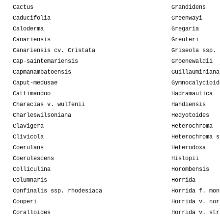
Cactus
Grandidens
Caducifolia
Greenwayi
Caloderma
Gregaria
Canariensis
Greuteri
Canariensis cv. Cristata
Griseola ssp. 
Cap-saintemariensis
Groenewaldii
Capmanambatoensis
Guillauminiana
Caput-medusae
Gymnocalycioid
Cattimandoo
Hadramautica
Characias v. wulfenii
Handiensis
Charleswilsoniana
Hedyotoides
Clavigera
Heterochroma
Clivicola
Heterochroma s
Coerulans
Heterodoxa
Coerulescens
Hislopii
Colliculina
Horombensis
Columnaris
Horrida
Confinalis ssp. rhodesiaca
Horrida f. mon
Cooperi
Horrida v. nor
Coralloides
Horrida v. str