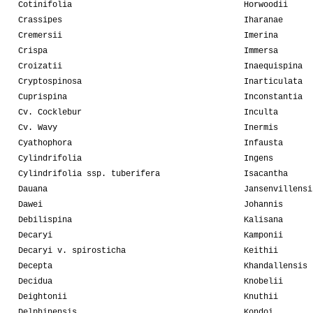
Cotinifolia
Horwoodii
Crassipes
Iharanae
Cremersii
Imerina
Crispa
Immersa
Croizatii
Inaequispina
Cryptospinosa
Inarticulata
Cuprispina
Inconstantia
Cv. Cocklebur
Inculta
Cv. Wavy
Inermis
Cyathophora
Infausta
Cylindrifolia
Ingens
Cylindrifolia ssp. tuberifera
Isacantha
Dauana
Jansenvillensi
Dawei
Johannis
Debilispina
Kalisana
Decaryi
Kamponii
Decaryi v. spirosticha
Keithii
Decepta
Khandallensis
Decidua
Knobelii
Deightonii
Knuthii
Delphinensis
Kondoi