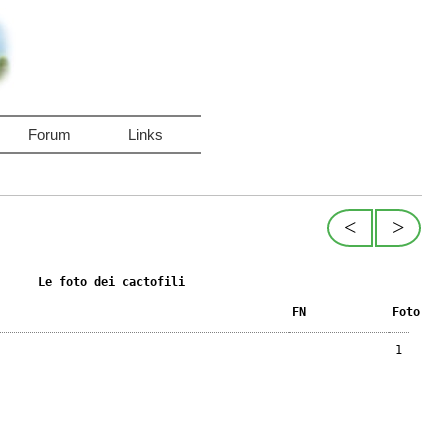
Forum
Links
<
>
Le foto dei cactofili
FN
Foto
1