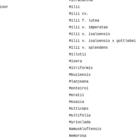
Micracantha
inor
Milii
Milii cv.
Milii f. lutea
Milii v. imperatae
Milii v. isaloensis
Milii v. isaloensis x gottlebei
Milii v. splendens
Millotii
Misera
Mitriformis
Mkuziensis
Mlanjeana
Monteiroi
Moratii
Mosaica
Multiceps
Multifolia
Myrioclada
Namuskluftensis
Nemorosa