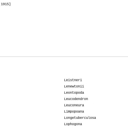
 1915]
Leistneri
Lenewtonii
Leontopoda
Leucodendron
Leuconeura
Limpopoana
Longetuberculosa
Lophogona