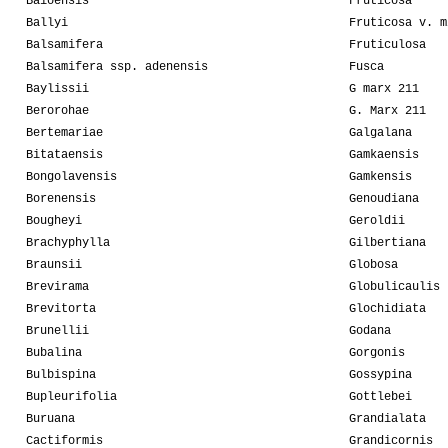
Baioensis
Fruticosa
Ballyi
Fruticosa v. m
Balsamifera
Fruticulosa
Balsamifera ssp. adenensis
Fusca
Baylissii
G marx 211
Berorohae
G. Marx 211
Bertemariae
Galgalana
Bitataensis
Gamkaensis
Bongolavensis
Gamkensis
Borenensis
Genoudiana
Bougheyi
Geroldii
Brachyphylla
Gilbertiana
Braunsii
Globosa
Brevirama
Globulicaulis
Brevitorta
Glochidiata
Brunellii
Godana
Bubalina
Gorgonis
Bulbispina
Gossypina
Bupleurifolia
Gottlebei
Buruana
Grandialata
Cactiformis
Grandicornis