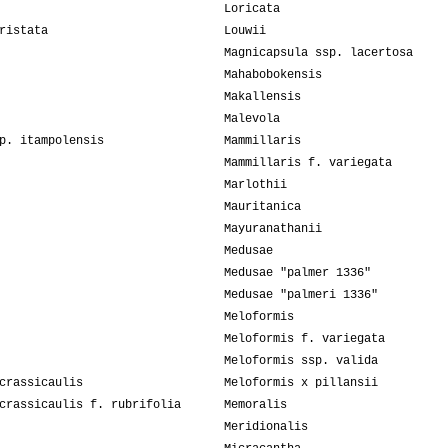
Loricata
ristata
Louwii
Magnicapsula ssp. lacertosa
Mahabobokensis
Makallensis
Malevola
p. itampolensis
Mammillaris
Mammillaris f. variegata
Marlothii
Mauritanica
Mayuranathanii
Medusae
Medusae "palmer 1336"
Medusae "palmeri 1336"
Meloformis
Meloformis f. variegata
Meloformis ssp. valida
crassicaulis
Meloformis x pillansii
crassicaulis f. rubrifolia
Memoralis
Meridionalis