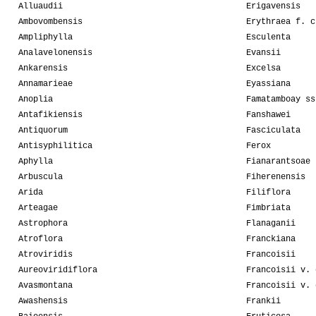
Alluaudii
Erigavensis
Ambovombensis
Erythraea f. c
Ampliphylla
Esculenta
Analavelonensis
Evansii
Ankarensis
Excelsa
Annamarieae
Eyassiana
Anoplia
Famatamboay ss
Antafikiensis
Fanshawei
Antiquorum
Fasciculata
Antisyphilitica
Ferox
Aphylla
Fianarantsoae
Arbuscula
Fiherenensis
Arida
Filiflora
Arteagae
Fimbriata
Astrophora
Flanaganii
Atroflora
Franckiana
Atroviridis
Francoisii
Aureoviridiflora
Francoisii v. 
Avasmontana
Francoisii v. 
Awashensis
Frankii