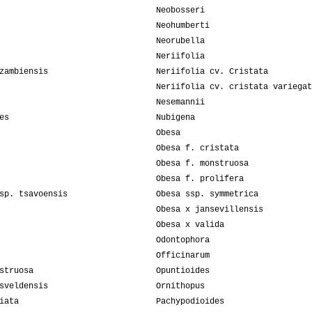
Neobosseri
Neohumberti
Neorubella
Neriifolia
zambiensis
Neriifolia cv. Cristata
Neriifolia cv. cristata variegat
Nesemannii
es
Nubigena
Obesa
Obesa f. cristata
Obesa f. monstruosa
Obesa f. prolifera
sp. tsavoensis
Obesa ssp. symmetrica
Obesa x jansevillensis
Obesa x valida
Odontophora
Officinarum
struosa
Opuntioides
sveldensis
Ornithopus
iata
Pachypodioides