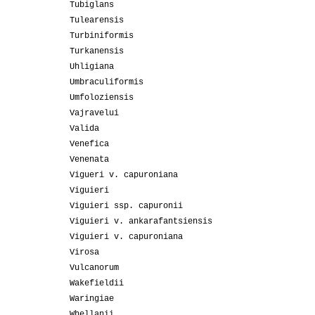
Tubiglans
Tulearensis
Turbiniformis
Turkanensis
Uhligiana
Umbraculiformis
Umfoloziensis
Vajravelui
Valida
Venefica
Venenata
Vigueri v. capuroniana
Viguieri
Viguieri ssp. capuronii
Viguieri v. ankarafantsiensis
Viguieri v. capuroniana
Virosa
Vulcanorum
Wakefieldii
Waringiae
Whellanii