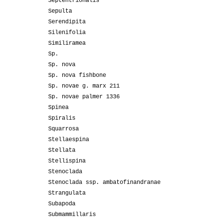
Septentrionalis
Sepulta
Serendipita
Silenifolia
Similiramea
Sp.
Sp. nova
Sp. nova fishbone
Sp. novae g. marx 211
Sp. novae palmer 1336
Spinea
Spiralis
Squarrosa
Stellaespina
Stellata
Stellispina
Stenoclada
Stenoclada ssp. ambatofinandranae
Strangulata
Subapoda
Submammillaris