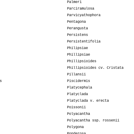
Palmeri
Parciramulosa
Parvicyathophora
Pentagona
Perangusta
Persistens
Persistentifolia
Philipsiae
Phillipsiae
Phillipsioides
Phillipsioides cv. Cristata
Pillansii
s
Piscidermis
Platycephala
Platyclada
Platyclada v. erecta
Poissonii
Polyacantha
Polyacantha ssp. rossenii
Polygona
Ponderosa