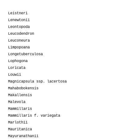
Leistneri
Lenewtonii
Leontopoda
Leucodendron
Leuconeura
Limpopoana
Longetuberculosa
Lophogona
Loricata
Louwii
Magnicapsula ssp. lacertosa
Mahabobokensis
Makallensis
Malevola
Mammillaris
Mammillaris f. variegata
Marlothii
Mauritanica
Mayuranathanii