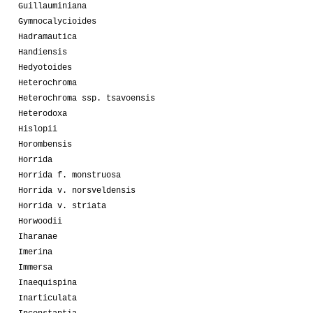
Guillauminiana
Gymnocalycioides
Hadramautica
Handiensis
Hedyotoides
Heterochroma
Heterochroma ssp. tsavoensis
Heterodoxa
Hislopii
Horombensis
Horrida
Horrida f. monstruosa
Horrida v. norsveldensis
Horrida v. striata
Horwoodii
Iharanae
Imerina
Immersa
Inaequispina
Inarticulata