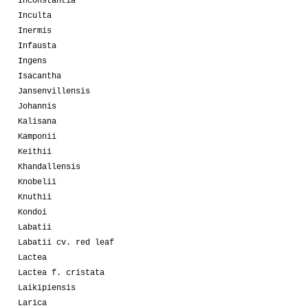
Inconstantia
Inculta
Inermis
Infausta
Ingens
Isacantha
Jansenvillensis
Johannis
Kalisana
Kamponii
Keithii
Khandallensis
Knobelii
Knuthii
Kondoi
Labatii
Labatii cv. red leaf
Lactea
Lactea f. cristata
Laikipiensis
Larica