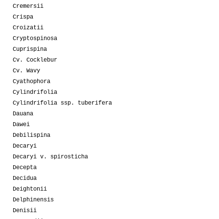
Cremersii
Crispa
Croizatii
Cryptospinosa
Cuprispina
Cv. Cocklebur
Cv. Wavy
Cyathophora
Cylindrifolia
Cylindrifolia ssp. tuberifera
Dauana
Dawei
Debilispina
Decaryi
Decaryi v. spirosticha
Decepta
Decidua
Deightonii
Delphinensis
Denisii