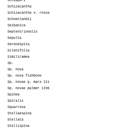
Schimperi
Schizacantha
Schizacantha v. rossa
Schoenlandii
Seibanica
Septentrionalis
Sepulta
Serendipita
Silenifolia
Similiramea
Sp.
Sp. nova
Sp. nova fishbone
Sp. novae g. marx 211
Sp. novae palmer 1336
Spinea
Spiralis
Squarrosa
Stellaespina
Stellata
Stellispina