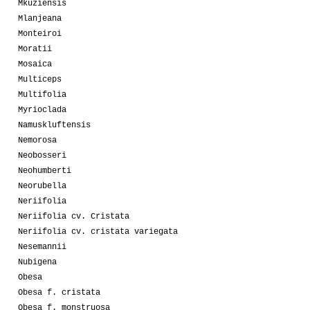
Mkuziensis
Mlanjeana
Monteiroi
Moratii
Mosaica
Multiceps
Multifolia
Myrioclada
Namuskluftensis
Nemorosa
Neobosseri
Neohumberti
Neorubella
Neriifolia
Neriifolia cv. Cristata
Neriifolia cv. cristata variegata
Nesemannii
Nubigena
Obesa
Obesa f. cristata
Obesa f. monstruosa