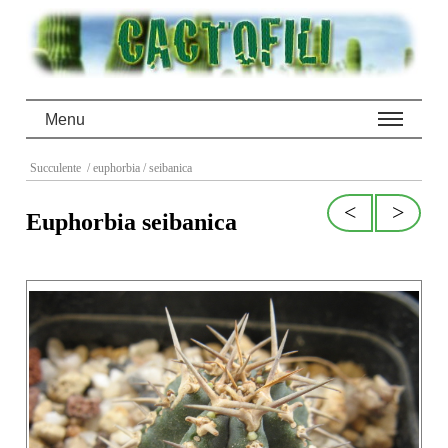
Menu
Succulente
/ euphorbia
/ seibanica
<
>
Euphorbia seibanica