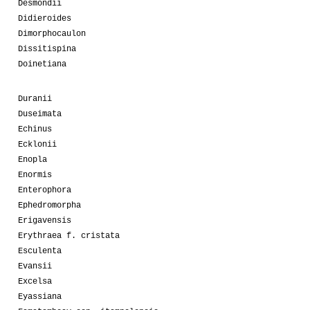
Desmondii
Didieroides
Dimorphocaulon
Dissitispina
Doinetiana
Duranii
Duseimata
Echinus
Ecklonii
Enopla
Enormis
Enterophora
Ephedromorpha
Erigavensis
Erythraea f. cristata
Esculenta
Evansii
Excelsa
Eyassiana