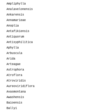
Ampliphylla
Analavelonensis
Ankarensis
Annamarieae
Anoplia
Antafikiensis
Antiquorum
Antisyphilitica
Aphylla
Arbuscula
Arida
Arteagae
Astrophora
Atroflora
Atroviridis
Aureoviridiflora
Avasmontana
Awashensis
Baioensis
Ballyi