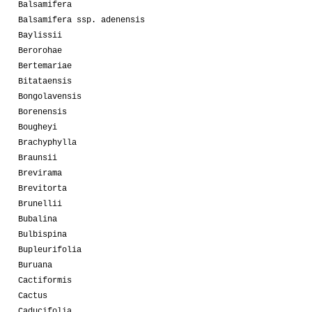
Balsamifera
Balsamifera ssp. adenensis
Baylissii
Berorohae
Bertemariae
Bitataensis
Bongolavensis
Borenensis
Bougheyi
Brachyphylla
Braunsii
Brevirama
Brevitorta
Brunellii
Bubalina
Bulbispina
Bupleurifolia
Buruana
Cactiformis
Cactus
Caducifolia