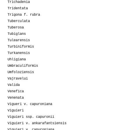
Trichadenia
Tridentata
Trigona f. rubra
Tuberculata
Tuberosa
Tubiglans
Tulearensis
Turbiniformis
Turkanensis
Uhligiana
Umbraculiformis
Umfoloziensis
Vajravelui
Valida
Venefica
Venenata
Vigueri v. capuroniana
Viguieri
Viguieri ssp. capuronii
Viguieri v. ankarafantsiensis
Viguieri v. capuroniana