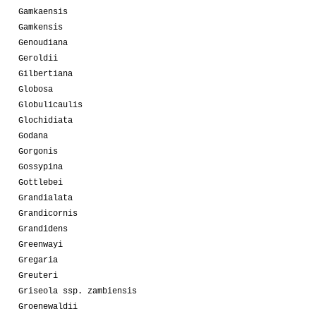
Gamkaensis
Gamkensis
Genoudiana
Geroldii
Gilbertiana
Globosa
Globulicaulis
Glochidiata
Godana
Gorgonis
Gossypina
Gottlebei
Grandialata
Grandicornis
Grandidens
Greenwayi
Gregaria
Greuteri
Griseola ssp. zambiensis
Groenewaldii