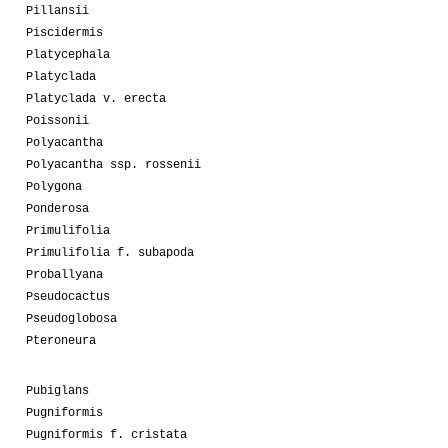
Pillansii
Piscidermis
Platycephala
Platyclada
Platyclada v. erecta
Poissonii
Polyacantha
Polyacantha ssp. rossenii
Polygona
Ponderosa
Primulifolia
Primulifolia f. subapoda
Proballyana
Pseudocactus
Pseudoglobosa
Pteroneura
Pubiglans
Pugniformis
Pugniformis f. cristata