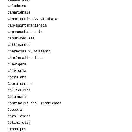
Caloderma
Canariensis
Canariensis cv. Cristata
Cap-saintemariensis
Capmanambatoensis
Caput-medusae
Cattimandoo
Characias v. wulfenii
Charleswilsoniana
Clavigera
Clivicola
Coerulans
Coerulescens
Colliculina
Columnaris
Confinalis ssp. rhodesiaca
Cooperi
Coralloides
Cotinifolia
Crassipes