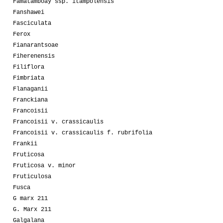
Famatamboay ssp. itampolensis
Fanshawei
Fasciculata
Ferox
Fianarantsoae
Fiherenensis
Filiflora
Fimbriata
Flanaganii
Franckiana
Francoisii
Francoisii v. crassicaulis
Francoisii v. crassicaulis f. rubrifolia
Frankii
Fruticosa
Fruticosa v. minor
Fruticulosa
Fusca
G marx 211
G. Marx 211
Galgalana