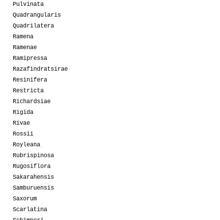
Pulvinata
Quadrangularis
Quadrilatera
Ramena
Ramenae
Ramipressa
Razafindratsirae
Resinifera
Restricta
Richardsiae
Rigida
Rivae
Rossii
Royleana
Rubrispinosa
Rugosiflora
Sakarahensis
Samburuensis
Saxorum
Scarlatina