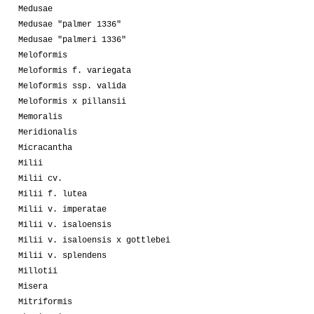
Medusae
Medusae "palmer 1336"
Medusae "palmeri 1336"
Meloformis
Meloformis f. variegata
Meloformis ssp. valida
Meloformis x pillansii
Memoralis
Meridionalis
Micracantha
Milii
Milii cv.
Milii f. lutea
Milii v. imperatae
Milii v. isaloensis
Milii v. isaloensis x gottlebei
Milii v. splendens
Millotii
Misera
Mitriformis