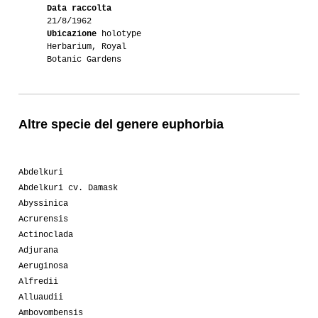
Data raccolta
21/8/1962
Ubicazione
holotype
Herbarium, Royal
Botanic Gardens
Altre specie del genere euphorbia
Abdelkuri
Abdelkuri cv. Damask
Abyssinica
Acrurensis
Actinoclada
Adjurana
Aeruginosa
Alfredii
Alluaudii
Ambovombensis