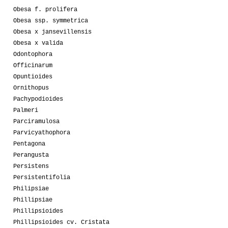
Obesa f. prolifera
Obesa ssp. symmetrica
Obesa x jansevillensis
Obesa x valida
Odontophora
Officinarum
Opuntioides
Ornithopus
Pachypodioides
Palmeri
Parciramulosa
Parvicyathophora
Pentagona
Perangusta
Persistens
Persistentifolia
Philipsiae
Phillipsiae
Phillipsioides
Phillipsioides cv. Cristata