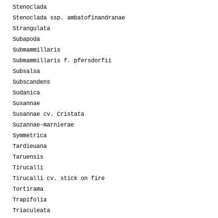
Stenoclada
Stenoclada ssp. ambatofinandranae
Strangulata
Subapoda
Submammillaris
Submammillaris f. pfersdorfii
Subsalsa
Subscandens
Sudanica
Susannae
Susannae cv. Cristata
Suzannae-marnierae
Symmetrica
Tardieuana
Taruensis
Tirucalli
Tirucalli cv. stick on fire
Tortirama
Trapifolia
Triaculeata