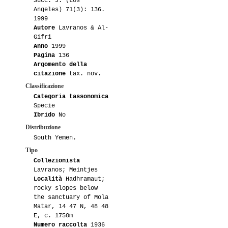
Succ. J. (Los
Angeles) 71(3): 136.
1999
Autore
Lavranos & Al-
Gifri
Anno
1999
Pagina
136
Argomento della
citazione
tax. nov.
Classificazione
Categoria tassonomica
Specie
Ibrido
No
Distribuzione
South Yemen.
Tipo
Collezionista
Lavranos; Meintjes
Località
Hadhramaut;
rocky slopes below
the sanctuary of Mola
Matar, 14 47 N, 48 48
E, c. 1750m
Numero raccolta
1936