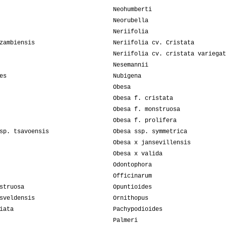
Neohumberti
Neorubella
Neriifolia
zambiensis
Neriifolia cv. Cristata
Neriifolia cv. cristata variegat
Nesemannii
es
Nubigena
Obesa
Obesa f. cristata
Obesa f. monstruosa
Obesa f. prolifera
sp. tsavoensis
Obesa ssp. symmetrica
Obesa x jansevillensis
Obesa x valida
Odontophora
Officinarum
struosa
Opuntioides
sveldensis
Ornithopus
iata
Pachypodioides
Palmeri