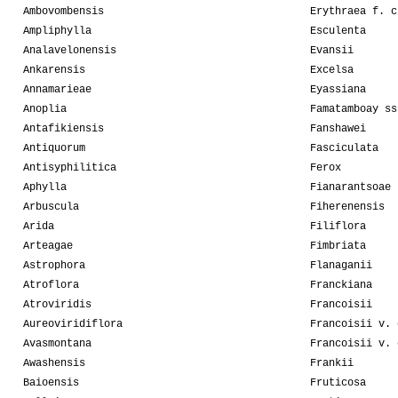
Ambovombensis
Erythraea f. c
Ampliphylla
Esculenta
Analavelonensis
Evansii
Ankarensis
Excelsa
Annamarieae
Eyassiana
Anoplia
Famatamboay ss
Antafikiensis
Fanshawei
Antiquorum
Fasciculata
Antisyphilitica
Ferox
Aphylla
Fianarantsoae
Arbuscula
Fiherenensis
Arida
Filiflora
Arteagae
Fimbriata
Astrophora
Flanaganii
Atroflora
Franckiana
Atroviridis
Francoisii
Aureoviridiflora
Francoisii v. 
Avasmontana
Francoisii v. 
Awashensis
Frankii
Baioensis
Fruticosa