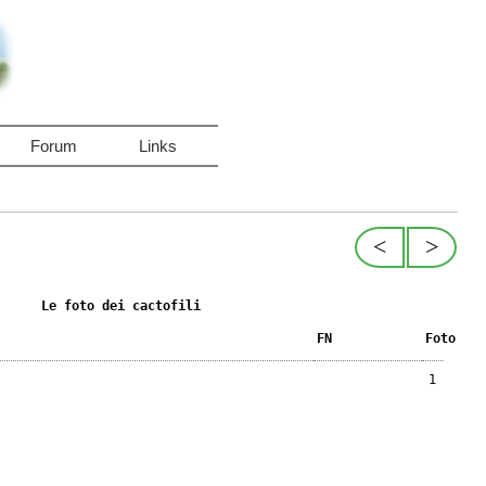
Forum
Links
<
>
Le foto dei cactofili
FN
Foto
1