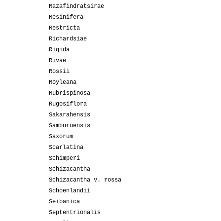
Razafindratsirae
Resinifera
Restricta
Richardsiae
Rigida
Rivae
Rossii
Royleana
Rubrispinosa
Rugosiflora
Sakarahensis
Samburuensis
Saxorum
Scarlatina
Schimperi
Schizacantha
Schizacantha v. rossa
Schoenlandii
Seibanica
Septentrionalis