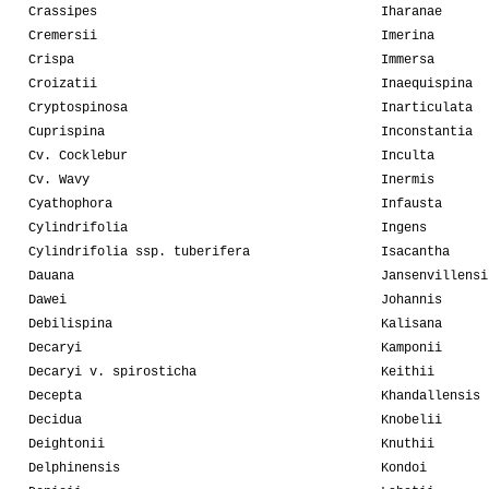
Crassipes
Iharanae
Cremersii
Imerina
Crispa
Immersa
Croizatii
Inaequispina
Cryptospinosa
Inarticulata
Cuprispina
Inconstantia
Cv. Cocklebur
Inculta
Cv. Wavy
Inermis
Cyathophora
Infausta
Cylindrifolia
Ingens
Cylindrifolia ssp. tuberifera
Isacantha
Dauana
Jansenvillensi
Dawei
Johannis
Debilispina
Kalisana
Decaryi
Kamponii
Decaryi v. spirosticha
Keithii
Decepta
Khandallensis
Decidua
Knobelii
Deightonii
Knuthii
Delphinensis
Kondoi