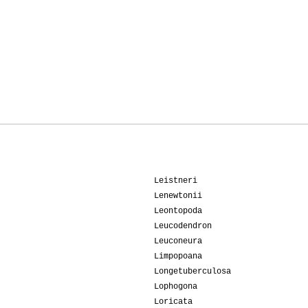
Leistneri
Lenewtonii
Leontopoda
Leucodendron
Leuconeura
Limpopoana
Longetuberculosa
Lophogona
Loricata