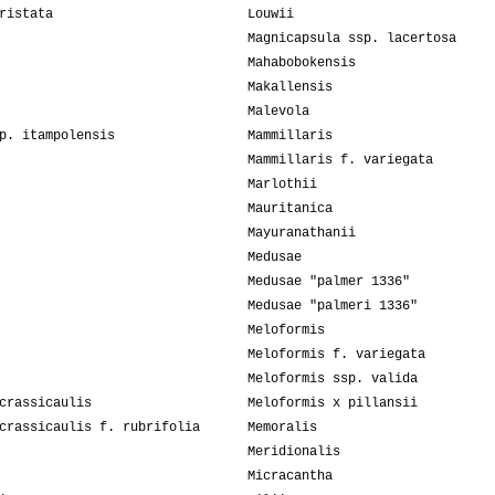
ristata
Louwii
Magnicapsula ssp. lacertosa
Mahabobokensis
Makallensis
Malevola
p. itampolensis
Mammillaris
Mammillaris f. variegata
Marlothii
Mauritanica
Mayuranathanii
Medusae
Medusae "palmer 1336"
Medusae "palmeri 1336"
Meloformis
Meloformis f. variegata
Meloformis ssp. valida
crassicaulis
Meloformis x pillansii
crassicaulis f. rubrifolia
Memoralis
Meridionalis
Micracantha