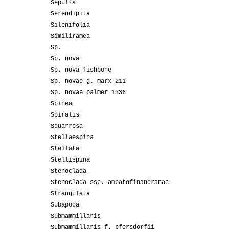
Sepulta
Serendipita
Silenifolia
Similiramea
Sp.
Sp. nova
Sp. nova fishbone
Sp. novae g. marx 211
Sp. novae palmer 1336
Spinea
Spiralis
Squarrosa
Stellaespina
Stellata
Stellispina
Stenoclada
Stenoclada ssp. ambatofinandranae
Strangulata
Subapoda
Submammillaris
Submammillaris f. pfersdorfii