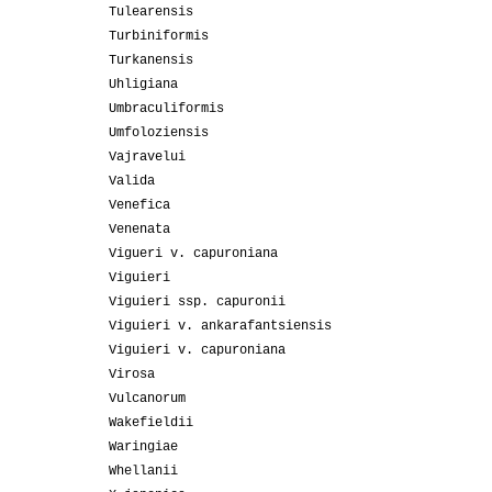
Tulearensis
Turbiniformis
Turkanensis
Uhligiana
Umbraculiformis
Umfoloziensis
Vajravelui
Valida
Venefica
Venenata
Vigueri v. capuroniana
Viguieri
Viguieri ssp. capuronii
Viguieri v. ankarafantsiensis
Viguieri v. capuroniana
Virosa
Vulcanorum
Wakefieldii
Waringiae
Whellanii