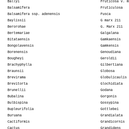
Ballyi
Fruticosa v. m
Balsamifera
Fruticulosa
Balsamifera ssp. adenensis
Fusca
Baylissii
G marx 211
Berorohae
G. Marx 211
Bertemariae
Galgalana
Bitataensis
Gamkaensis
Bongolavensis
Gamkensis
Borenensis
Genoudiana
Bougheyi
Geroldii
Brachyphylla
Gilbertiana
Braunsii
Globosa
Brevirama
Globulicaulis
Brevitorta
Glochidiata
Brunellii
Godana
Bubalina
Gorgonis
Bulbispina
Gossypina
Bupleurifolia
Gottlebei
Buruana
Grandialata
Cactiformis
Grandicornis
Cactus
Grandidens