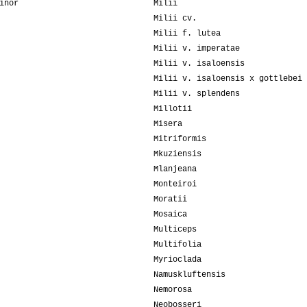
inor
Milii
Milii cv.
Milii f. lutea
Milii v. imperatae
Milii v. isaloensis
Milii v. isaloensis x gottlebei
Milii v. splendens
Millotii
Misera
Mitriformis
Mkuziensis
Mlanjeana
Monteiroi
Moratii
Mosaica
Multiceps
Multifolia
Myrioclada
Namuskluftensis
Nemorosa
Neobosseri