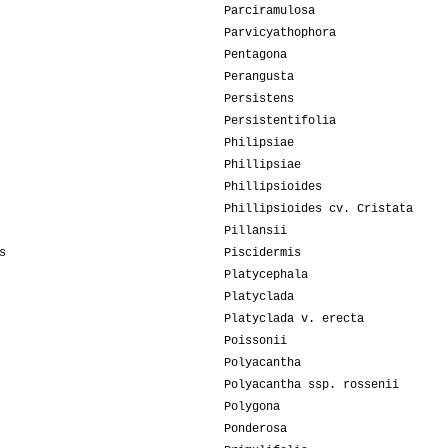
Parciramulosa
Parvicyathophora
Pentagona
Perangusta
Persistens
Persistentifolia
Philipsiae
Phillipsiae
Phillipsioides
Phillipsioides cv. Cristata
Pillansii
s
Piscidermis
Platycephala
Platyclada
Platyclada v. erecta
Poissonii
Polyacantha
Polyacantha ssp. rossenii
Polygona
Ponderosa