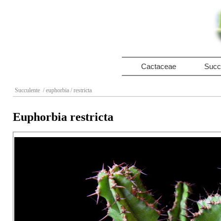
Cactaceae
Succ
Succulente
/ euphorbia
/ restricta
Euphorbia restricta