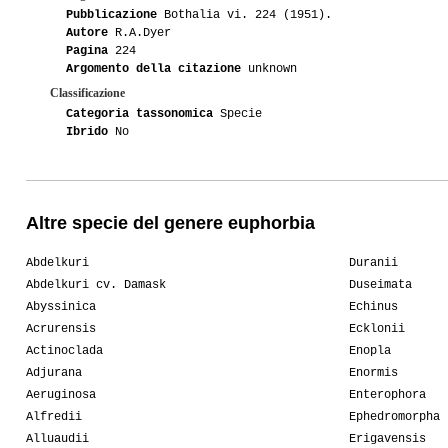
Pubblicazione
Bothalia vi. 224 (1951).
Autore
R.A.Dyer
Pagina
224
Argomento della citazione
unknown
Classificazione
Categoria tassonomica
Specie
Ibrido
No
Altre specie del genere euphorbia
Abdelkuri
Duranii
Abdelkuri cv. Damask
Duseimata
Abyssinica
Echinus
Acrurensis
Ecklonii
Actinoclada
Enopla
Adjurana
Enormis
Aeruginosa
Enterophora
Alfredii
Ephedromorpha
Alluaudii
Erigavensis