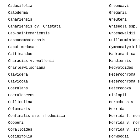
Caducifolia
Greenwayi
Caloderma
Gregaria
Canariensis
Greuteri
Canariensis cv. Cristata
Griseola ssp. 
Cap-saintemariensis
Groenewaldii
Capmanambatoensis
Guillauminiana
Caput-medusae
Gymnocalycioid
Cattimandoo
Hadramautica
Characias v. wulfenii
Handiensis
Charleswilsoniana
Hedyotoides
Clavigera
Heterochroma
Clivicola
Heterochroma s
Coerulans
Heterodoxa
Coerulescens
Hislopii
Colliculina
Horombensis
Columnaris
Horrida
Confinalis ssp. rhodesiaca
Horrida f. mon
Cooperi
Horrida v. nor
Coralloides
Horrida v. str
Cotinifolia
Horwoodii