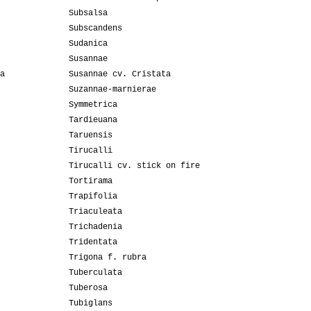
Subsalsa
Subscandens
Sudanica
Susannae
a
Susannae cv. Cristata
Suzannae-marnierae
Symmetrica
Tardieuana
Taruensis
Tirucalli
Tirucalli cv. stick on fire
Tortirama
Trapifolia
Triaculeata
Trichadenia
Tridentata
Trigona f. rubra
Tuberculata
Tuberosa
Tubiglans