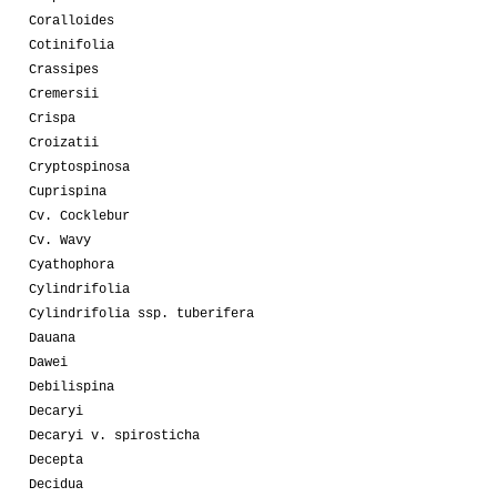
Coralloides
Cotinifolia
Crassipes
Cremersii
Crispa
Croizatii
Cryptospinosa
Cuprispina
Cv. Cocklebur
Cv. Wavy
Cyathophora
Cylindrifolia
Cylindrifolia ssp. tuberifera
Dauana
Dawei
Debilispina
Decaryi
Decaryi v. spirosticha
Decepta
Decidua