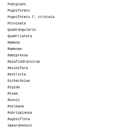
Pubiglans
Pugniformis
Pugniformis f. cristata
Pulvinata
Quadrangularis
Quadrilatera
Ramena
Ramenae
Ramipressa
Razafindratsirae
Resinifera
Restricta
Richardsiae
Rigida
Rivae
Rossii
Royleana
Rubrispinosa
Rugosiflora
Sakarahensis