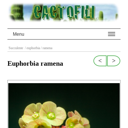
Menu
Succulente
/ euphorbia
/ ramena
<
>
Euphorbia ramena