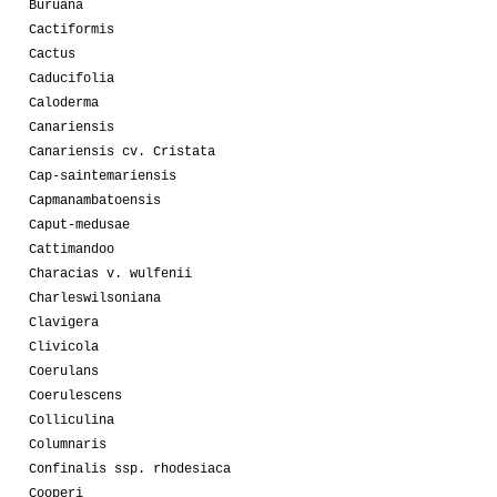
Buruana
Cactiformis
Cactus
Caducifolia
Caloderma
Canariensis
Canariensis cv. Cristata
Cap-saintemariensis
Capmanambatoensis
Caput-medusae
Cattimandoo
Characias v. wulfenii
Charleswilsoniana
Clavigera
Clivicola
Coerulans
Coerulescens
Colliculina
Columnaris
Confinalis ssp. rhodesiaca
Cooperi