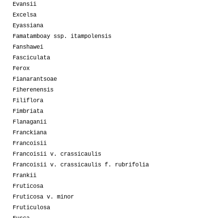
Evansii
Excelsa
Eyassiana
Famatamboay ssp. itampolensis
Fanshawei
Fasciculata
Ferox
Fianarantsoae
Fiherenensis
Filiflora
Fimbriata
Flanaganii
Franckiana
Francoisii
Francoisii v. crassicaulis
Francoisii v. crassicaulis f. rubrifolia
Frankii
Fruticosa
Fruticosa v. minor
Fruticulosa