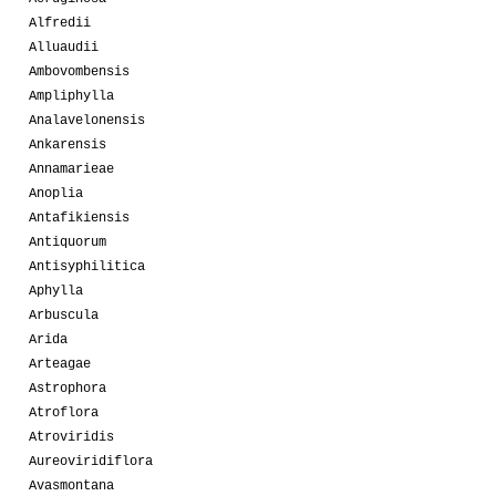
Alfredii
Alluaudii
Ambovombensis
Ampliphylla
Analavelonensis
Ankarensis
Annamarieae
Anoplia
Antafikiensis
Antiquorum
Antisyphilitica
Aphylla
Arbuscula
Arida
Arteagae
Astrophora
Atroflora
Atroviridis
Aureoviridiflora
Avasmontana