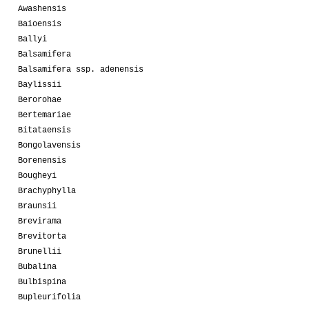
Awashensis
Baioensis
Ballyi
Balsamifera
Balsamifera ssp. adenensis
Baylissii
Berorohae
Bertemariae
Bitataensis
Bongolavensis
Borenensis
Bougheyi
Brachyphylla
Braunsii
Brevirama
Brevitorta
Brunellii
Bubalina
Bulbispina
Bupleurifolia