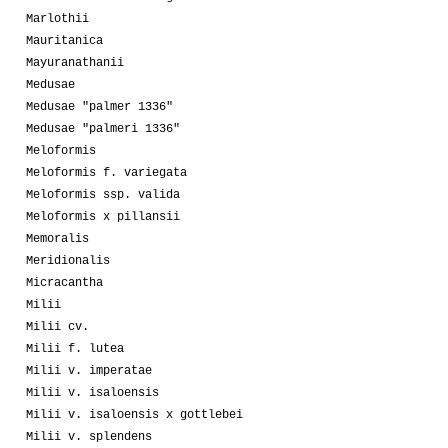
Marlothii
Mauritanica
Mayuranathanii
Medusae
Medusae "palmer 1336"
Medusae "palmeri 1336"
Meloformis
Meloformis f. variegata
Meloformis ssp. valida
Meloformis x pillansii
Memoralis
Meridionalis
Micracantha
Milii
Milii cv.
Milii f. lutea
Milii v. imperatae
Milii v. isaloensis
Milii v. isaloensis x gottlebei
Milii v. splendens