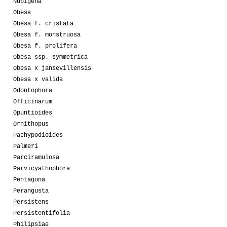
Nubigena
Obesa
Obesa f. cristata
Obesa f. monstruosa
Obesa f. prolifera
Obesa ssp. symmetrica
Obesa x jansevillensis
Obesa x valida
Odontophora
Officinarum
Opuntioides
Ornithopus
Pachypodioides
Palmeri
Parciramulosa
Parvicyathophora
Pentagona
Perangusta
Persistens
Persistentifolia
Philipsiae