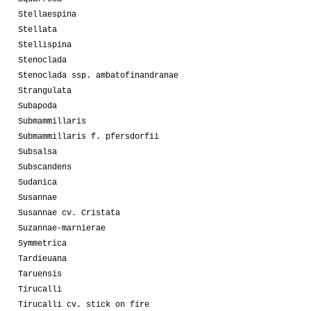
Stellaespina
Stellata
Stellispina
Stenoclada
Stenoclada ssp. ambatofinandranae
Strangulata
Subapoda
Submammillaris
Submammillaris f. pfersdorfii
Subsalsa
Subscandens
Sudanica
Susannae
Susannae cv. Cristata
Suzannae-marnierae
Symmetrica
Tardieuana
Taruensis
Tirucalli
Tirucalli cv. stick on fire