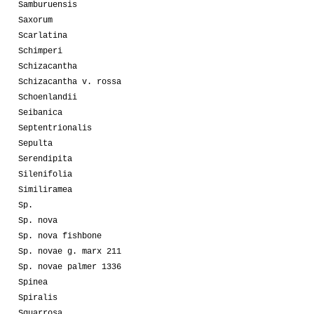
Samburuensis
Saxorum
Scarlatina
Schimperi
Schizacantha
Schizacantha v. rossa
Schoenlandii
Seibanica
Septentrionalis
Sepulta
Serendipita
Silenifolia
Similiramea
Sp.
Sp. nova
Sp. nova fishbone
Sp. novae g. marx 211
Sp. novae palmer 1336
Spinea
Spiralis
Squarrosa