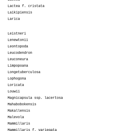
Lactea f. cristata
Laikipiensis
Larica
Leistneri
Lenewtonii
Leontopoda
Leucodendron
Leuconeura
Limpopoana
Longetuberculosa
Lophogona
Loricata
Louwii
Magnicapsula ssp. lacertosa
Mahabobokensis
Makallensis
Malevola
Mammillaris
Mammillaris f. variegata