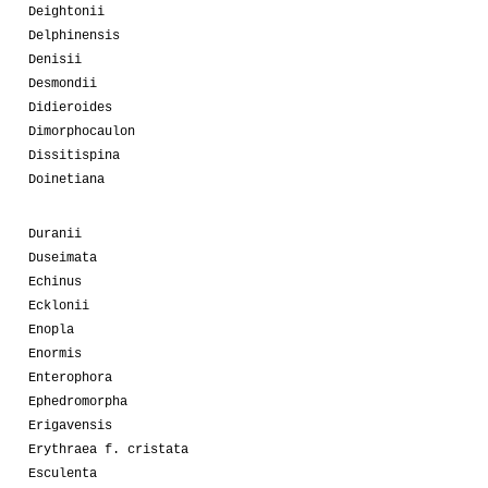
Deightonii
Delphinensis
Denisii
Desmondii
Didieroides
Dimorphocaulon
Dissitispina
Doinetiana
Duranii
Duseimata
Echinus
Ecklonii
Enopla
Enormis
Enterophora
Ephedromorpha
Erigavensis
Erythraea f. cristata
Esculenta