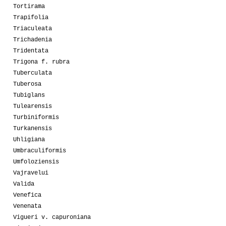
Tortirama
Trapifolia
Triaculeata
Trichadenia
Tridentata
Trigona f. rubra
Tuberculata
Tuberosa
Tubiglans
Tulearensis
Turbiniformis
Turkanensis
Uhligiana
Umbraculiformis
Umfoloziensis
Vajravelui
Valida
Venefica
Venenata
Vigueri v. capuroniana