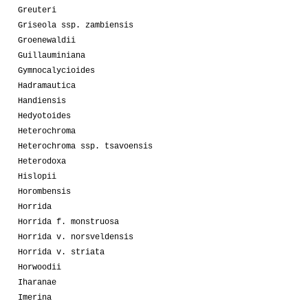
Greuteri
Griseola ssp. zambiensis
Groenewaldii
Guillauminiana
Gymnocalycioides
Hadramautica
Handiensis
Hedyotoides
Heterochroma
Heterochroma ssp. tsavoensis
Heterodoxa
Hislopii
Horombensis
Horrida
Horrida f. monstruosa
Horrida v. norsveldensis
Horrida v. striata
Horwoodii
Iharanae
Imerina