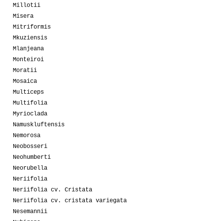
Millotii
Misera
Mitriformis
Mkuziensis
Mlanjeana
Monteiroi
Moratii
Mosaica
Multiceps
Multifolia
Myrioclada
Namuskluftensis
Nemorosa
Neobosseri
Neohumberti
Neorubella
Neriifolia
Neriifolia cv. Cristata
Neriifolia cv. cristata variegata
Nesemannii