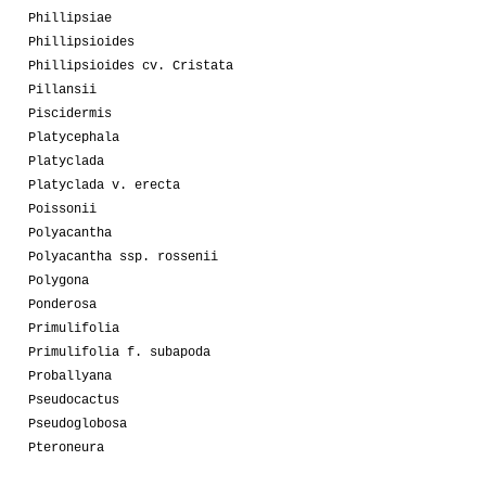
Phillipsiae
Phillipsioides
Phillipsioides cv. Cristata
Pillansii
Piscidermis
Platycephala
Platyclada
Platyclada v. erecta
Poissonii
Polyacantha
Polyacantha ssp. rossenii
Polygona
Ponderosa
Primulifolia
Primulifolia f. subapoda
Proballyana
Pseudocactus
Pseudoglobosa
Pteroneura