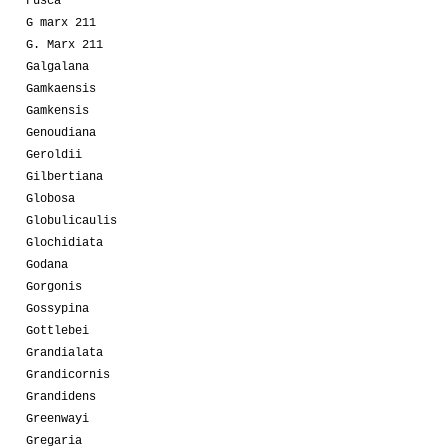
Fusca
G marx 211
G. Marx 211
Galgalana
Gamkaensis
Gamkensis
Genoudiana
Geroldii
Gilbertiana
Globosa
Globulicaulis
Glochidiata
Godana
Gorgonis
Gossypina
Gottlebei
Grandialata
Grandicornis
Grandidens
Greenwayi
Gregaria