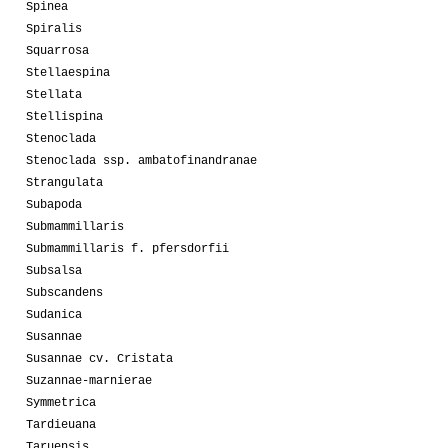
Spinea
Spiralis
Squarrosa
Stellaespina
Stellata
Stellispina
Stenoclada
Stenoclada ssp. ambatofinandranae
Strangulata
Subapoda
Submammillaris
Submammillaris f. pfersdorfii
Subsalsa
Subscandens
Sudanica
Susannae
Susannae cv. Cristata
Suzannae-marnierae
Symmetrica
Tardieuana
Taruensis