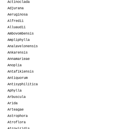
Actinoclada
Adjurana
Aeruginosa
Alfredii
Alluaudii
Ambovombensis
Ampliphylla
Analavelonensis
Ankarensis
Annamarieae
Anoplia
Antafikiensis
Antiquorum
Antisyphilitica
Aphylla
Arbuscula
Arida
Arteagae
Astrophora
Atroflora
Atroviridis