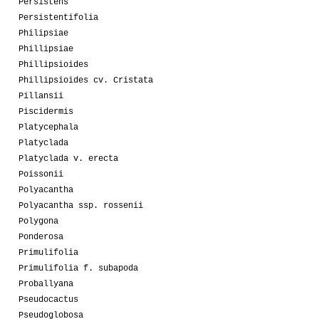
Persistens
Persistentifolia
Philipsiae
Phillipsiae
Phillipsioides
Phillipsioides cv. Cristata
Pillansii
Piscidermis
Platycephala
Platyclada
Platyclada v. erecta
Poissonii
Polyacantha
Polyacantha ssp. rossenii
Polygona
Ponderosa
Primulifolia
Primulifolia f. subapoda
Proballyana
Pseudocactus
Pseudoglobosa