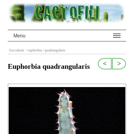
Menu
Succulente
/ euphorbia
/ quadrangularis
<
>
Euphorbia quadrangularis