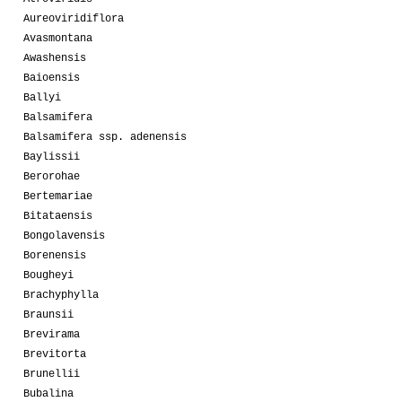
Aureoviridiflora
Avasmontana
Awashensis
Baioensis
Ballyi
Balsamifera
Balsamifera ssp. adenensis
Baylissii
Berorohae
Bertemariae
Bitataensis
Bongolavensis
Borenensis
Bougheyi
Brachyphylla
Braunsii
Brevirama
Brevitorta
Brunellii
Bubalina