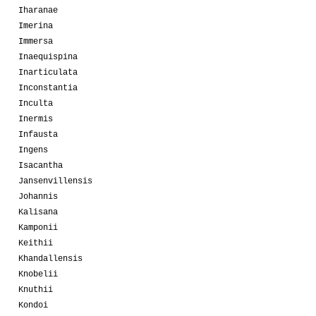
Iharanae
Imerina
Immersa
Inaequispina
Inarticulata
Inconstantia
Inculta
Inermis
Infausta
Ingens
Isacantha
Jansenvillensis
Johannis
Kalisana
Kamponii
Keithii
Khandallensis
Knobelii
Knuthii
Kondoi