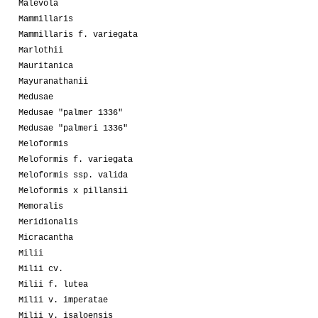
Malevola
Mammillaris
Mammillaris f. variegata
Marlothii
Mauritanica
Mayuranathanii
Medusae
Medusae "palmer 1336"
Medusae "palmeri 1336"
Meloformis
Meloformis f. variegata
Meloformis ssp. valida
Meloformis x pillansii
Memoralis
Meridionalis
Micracantha
Milii
Milii cv.
Milii f. lutea
Milii v. imperatae
Milii v. isaloensis