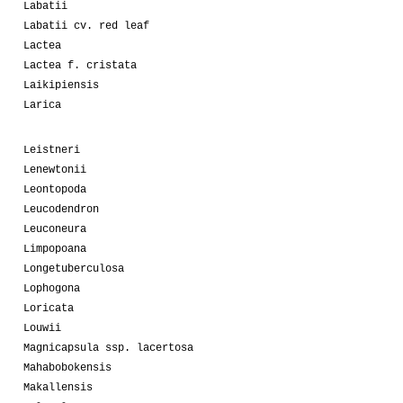
Labatii
Labatii cv. red leaf
Lactea
Lactea f. cristata
Laikipiensis
Larica
Leistneri
Lenewtonii
Leontopoda
Leucodendron
Leuconeura
Limpopoana
Longetuberculosa
Lophogona
Loricata
Louwii
Magnicapsula ssp. lacertosa
Mahabobokensis
Makallensis