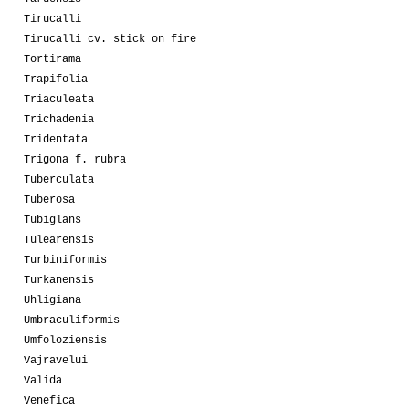
Tirucalli
Tirucalli cv. stick on fire
Tortirama
Trapifolia
Triaculeata
Trichadenia
Tridentata
Trigona f. rubra
Tuberculata
Tuberosa
Tubiglans
Tulearensis
Turbiniformis
Turkanensis
Uhligiana
Umbraculiformis
Umfoloziensis
Vajravelui
Valida
Venefica