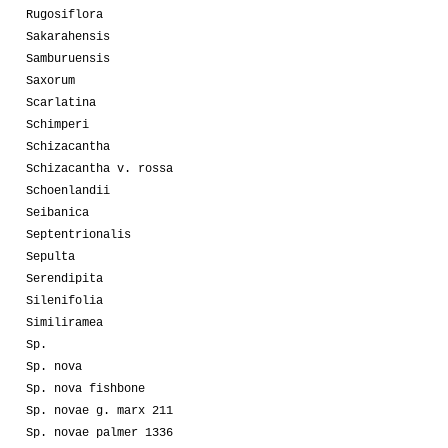
Rugosiflora
Sakarahensis
Samburuensis
Saxorum
Scarlatina
Schimperi
Schizacantha
Schizacantha v. rossa
Schoenlandii
Seibanica
Septentrionalis
Sepulta
Serendipita
Silenifolia
Similiramea
Sp.
Sp. nova
Sp. nova fishbone
Sp. novae g. marx 211
Sp. novae palmer 1336