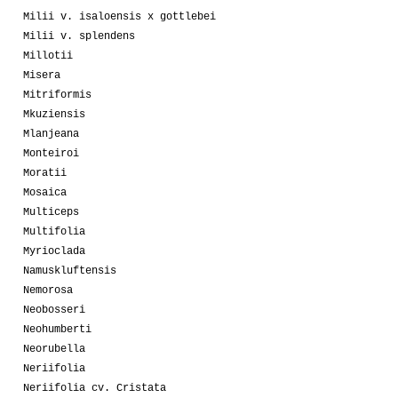
Milii v. isaloensis x gottlebei
Milii v. splendens
Millotii
Misera
Mitriformis
Mkuziensis
Mlanjeana
Monteiroi
Moratii
Mosaica
Multiceps
Multifolia
Myrioclada
Namuskluftensis
Nemorosa
Neobosseri
Neohumberti
Neorubella
Neriifolia
Neriifolia cv. Cristata