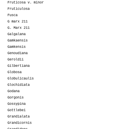
Fruticosa v. minor
Fruticulosa
Fusca
G marx 211
G. Marx 211
Galgalana
Gamkaensis
Gamkensis
Genoudiana
Geroldii
Gilbertiana
Globosa
Globulicaulis
Glochidiata
Godana
Gorgonis
Gossypina
Gottlebei
Grandialata
Grandicornis