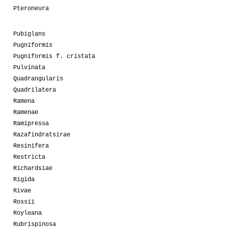
Pteroneura
Pubiglans
Pugniformis
Pugniformis f. cristata
Pulvinata
Quadrangularis
Quadrilatera
Ramena
Ramenae
Ramipressa
Razafindratsirae
Resinifera
Restricta
Richardsiae
Rigida
Rivae
Rossii
Royleana
Rubrispinosa