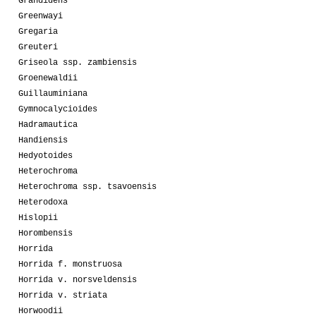
Grandidens
Greenwayi
Gregaria
Greuteri
Griseola ssp. zambiensis
Groenewaldii
Guillauminiana
Gymnocalycioides
Hadramautica
Handiensis
Hedyotoides
Heterochroma
Heterochroma ssp. tsavoensis
Heterodoxa
Hislopii
Horombensis
Horrida
Horrida f. monstruosa
Horrida v. norsveldensis
Horrida v. striata
Horwoodii