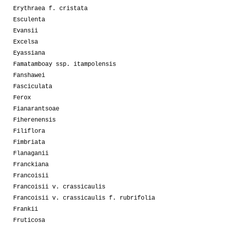
Erythraea f. cristata
Esculenta
Evansii
Excelsa
Eyassiana
Famatamboay ssp. itampolensis
Fanshawei
Fasciculata
Ferox
Fianarantsoae
Fiherenensis
Filiflora
Fimbriata
Flanaganii
Franckiana
Francoisii
Francoisii v. crassicaulis
Francoisii v. crassicaulis f. rubrifolia
Frankii
Fruticosa