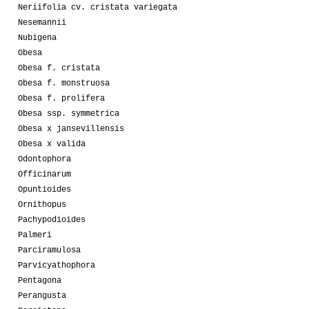
Neriifolia cv. cristata variegata
Nesemannii
Nubigena
Obesa
Obesa f. cristata
Obesa f. monstruosa
Obesa f. prolifera
Obesa ssp. symmetrica
Obesa x jansevillensis
Obesa x valida
Odontophora
Officinarum
Opuntioides
Ornithopus
Pachypodioides
Palmeri
Parciramulosa
Parvicyathophora
Pentagona
Perangusta