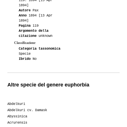
119. 1894 [13 Apr
1894]
Autore
Pax
Anno
1894 [13 Apr
1894]
Pagina
119
Argomento della
citazione
unknown
Classificazione
Categoria tassonomica
Specie
Ibrido
No
Altre specie del genere euphorbia
Abdelkuri
Abdelkuri cv. Damask
Abyssinica
Acrurensis