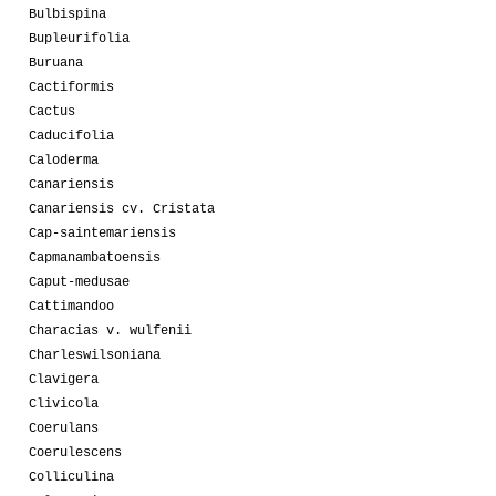
Bulbispina
Bupleurifolia
Buruana
Cactiformis
Cactus
Caducifolia
Caloderma
Canariensis
Canariensis cv. Cristata
Cap-saintemariensis
Capmanambatoensis
Caput-medusae
Cattimandoo
Characias v. wulfenii
Charleswilsoniana
Clavigera
Clivicola
Coerulans
Coerulescens
Colliculina