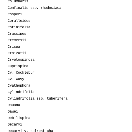
Columnaris
Confinalis ssp. rhodesiaca
Cooperi
Coralloides
Cotinifolia
Crassipes
Cremersii
Crispa
Croizatii
Cryptospinosa
Cuprispina
Cv. Cocklebur
Cv. Wavy
Cyathophora
Cylindrifolia
Cylindrifolia ssp. tuberifera
Dauana
Dawei
Debilispina
Decaryi
Decaryi v. spirosticha