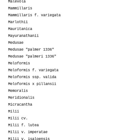
Malevola
Mammillaris
Mammillaris f. variegata
Marlothii
Mauritanica
Mayuranathanii
Medusae
Medusae "palmer 1336"
Medusae "palmeri 1336"
Meloformis
Meloformis f. variegata
Meloformis ssp. valida
Meloformis x pillansii
Memoralis
Meridionalis
Micracantha
Milii
Milii cv.
Milii f. lutea
Milii v. imperatae
Milii v. isaloensis