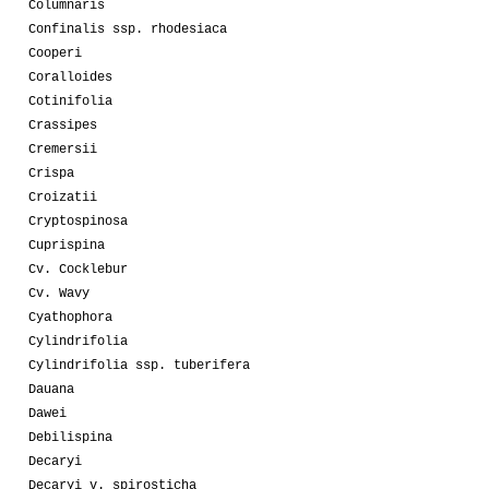
Columnaris
Confinalis ssp. rhodesiaca
Cooperi
Coralloides
Cotinifolia
Crassipes
Cremersii
Crispa
Croizatii
Cryptospinosa
Cuprispina
Cv. Cocklebur
Cv. Wavy
Cyathophora
Cylindrifolia
Cylindrifolia ssp. tuberifera
Dauana
Dawei
Debilispina
Decaryi
Decaryi v. spirosticha