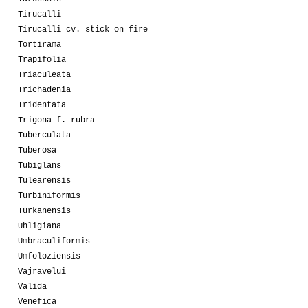
Tirucalli
Tirucalli cv. stick on fire
Tortirama
Trapifolia
Triaculeata
Trichadenia
Tridentata
Trigona f. rubra
Tuberculata
Tuberosa
Tubiglans
Tulearensis
Turbiniformis
Turkanensis
Uhligiana
Umbraculiformis
Umfoloziensis
Vajravelui
Valida
Venefica