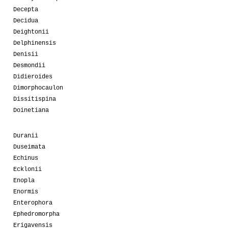
Decepta
Decidua
Deightonii
Delphinensis
Denisii
Desmondii
Didieroides
Dimorphocaulon
Dissitispina
Doinetiana
Duranii
Duseimata
Echinus
Ecklonii
Enopla
Enormis
Enterophora
Ephedromorpha
Erigavensis