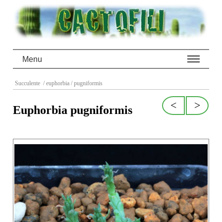
Menu
Succulente
/ euphorbia
/ pugniformis
<
>
Euphorbia pugniformis