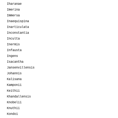
Iharanae
Imerina
Immersa
Inaequispina
Inarticulata
Inconstantia
Inculta
Inermis
Infausta
Ingens
Isacantha
Jansenvillensis
Johannis
Kalisana
Kamponii
Keithii
Khandallensis
Knobelii
Knuthii
Kondoi