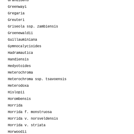
Grandidens
Greenwayi
Gregaria
Greuteri
Griseola ssp. zambiensis
Groenewaldii
Guillauminiana
Gymnocalycioides
Hadramautica
Handiensis
Hedyotoides
Heterochroma
Heterochroma ssp. tsavoensis
Heterodoxa
Hislopii
Horombensis
Horrida
Horrida f. monstruosa
Horrida v. norsveldensis
Horrida v. striata
Horwoodii