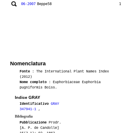
06-2007
Beppe58
1
Nomenclatura
Fonte
: The International Plant Names Index
(2012)
Nome completo
: Euphorbiaceae Euphorbia
pugniformis Boiss.
Indice GRAY
Identificativo
GRAY
347941-1
,
Bibliografia
Pubblicazione
Prodr.
[A. P. de Candolle]