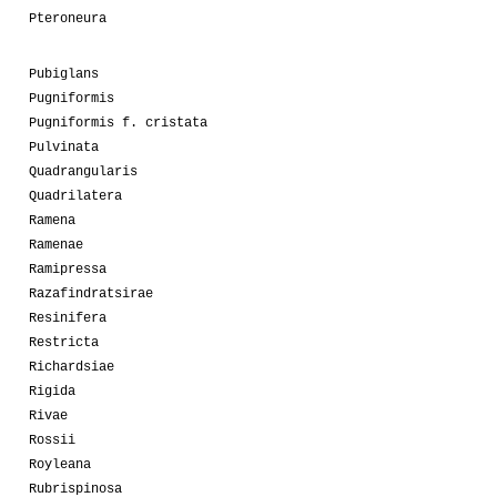
Pteroneura
Pubiglans
Pugniformis
Pugniformis f. cristata
Pulvinata
Quadrangularis
Quadrilatera
Ramena
Ramenae
Ramipressa
Razafindratsirae
Resinifera
Restricta
Richardsiae
Rigida
Rivae
Rossii
Royleana
Rubrispinosa