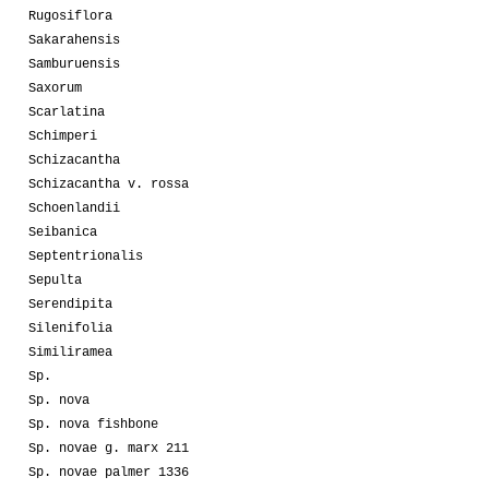
Rugosiflora
Sakarahensis
Samburuensis
Saxorum
Scarlatina
Schimperi
Schizacantha
Schizacantha v. rossa
Schoenlandii
Seibanica
Septentrionalis
Sepulta
Serendipita
Silenifolia
Similiramea
Sp.
Sp. nova
Sp. nova fishbone
Sp. novae g. marx 211
Sp. novae palmer 1336