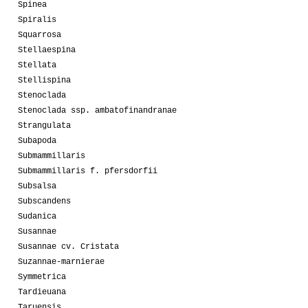
Spinea
Spiralis
Squarrosa
Stellaespina
Stellata
Stellispina
Stenoclada
Stenoclada ssp. ambatofinandranae
Strangulata
Subapoda
Submammillaris
Submammillaris f. pfersdorfii
Subsalsa
Subscandens
Sudanica
Susannae
Susannae cv. Cristata
Suzannae-marnierae
Symmetrica
Tardieuana
Taruensis