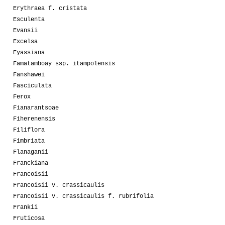
Erythraea f. cristata
Esculenta
Evansii
Excelsa
Eyassiana
Famatamboay ssp. itampolensis
Fanshawei
Fasciculata
Ferox
Fianarantsoae
Fiherenensis
Filiflora
Fimbriata
Flanaganii
Franckiana
Francoisii
Francoisii v. crassicaulis
Francoisii v. crassicaulis f. rubrifolia
Frankii
Fruticosa