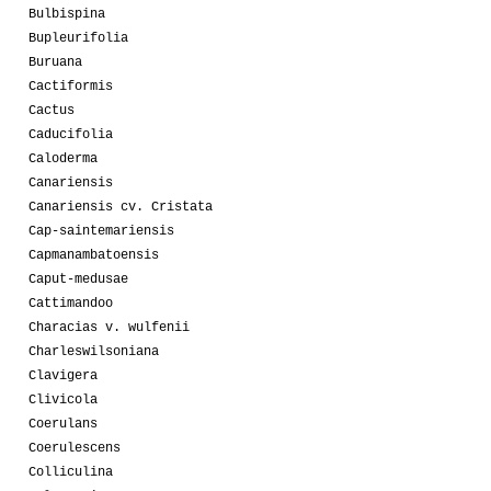
Bulbispina
Bupleurifolia
Buruana
Cactiformis
Cactus
Caducifolia
Caloderma
Canariensis
Canariensis cv. Cristata
Cap-saintemariensis
Capmanambatoensis
Caput-medusae
Cattimandoo
Characias v. wulfenii
Charleswilsoniana
Clavigera
Clivicola
Coerulans
Coerulescens
Colliculina