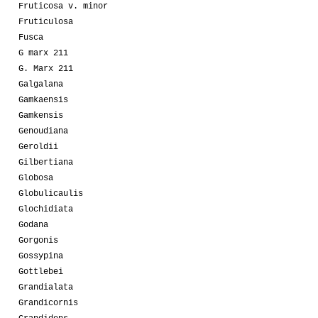
Fruticosa v. minor
Fruticulosa
Fusca
G marx 211
G. Marx 211
Galgalana
Gamkaensis
Gamkensis
Genoudiana
Geroldii
Gilbertiana
Globosa
Globulicaulis
Glochidiata
Godana
Gorgonis
Gossypina
Gottlebei
Grandialata
Grandicornis