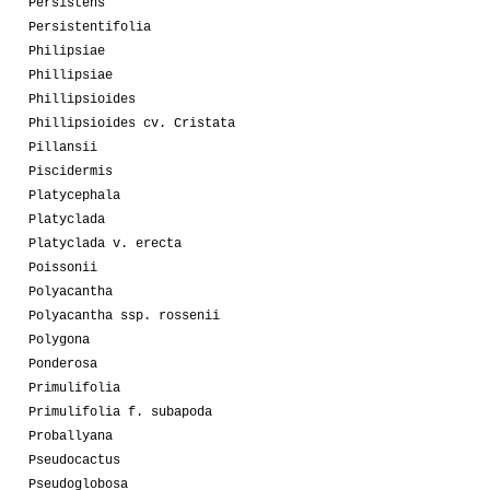
Persistens
Persistentifolia
Philipsiae
Phillipsiae
Phillipsioides
Phillipsioides cv. Cristata
Pillansii
Piscidermis
Platycephala
Platyclada
Platyclada v. erecta
Poissonii
Polyacantha
Polyacantha ssp. rossenii
Polygona
Ponderosa
Primulifolia
Primulifolia f. subapoda
Proballyana
Pseudocactus
Pseudoglobosa