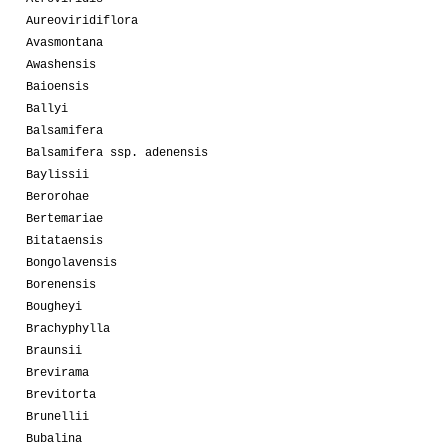
Aureoviridiflora
Avasmontana
Awashensis
Baioensis
Ballyi
Balsamifera
Balsamifera ssp. adenensis
Baylissii
Berorohae
Bertemariae
Bitataensis
Bongolavensis
Borenensis
Bougheyi
Brachyphylla
Braunsii
Brevirama
Brevitorta
Brunellii
Bubalina