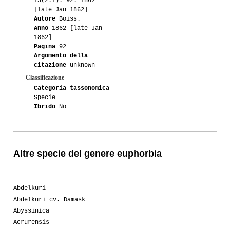
15(2.1): 92. 1862
[late Jan 1862]
Autore
Boiss.
Anno
1862 [late Jan
1862]
Pagina
92
Argomento della
citazione
unknown
Classificazione
Categoria tassonomica
Specie
Ibrido
No
Altre specie del genere euphorbia
Abdelkuri
Abdelkuri cv. Damask
Abyssinica
Acrurensis