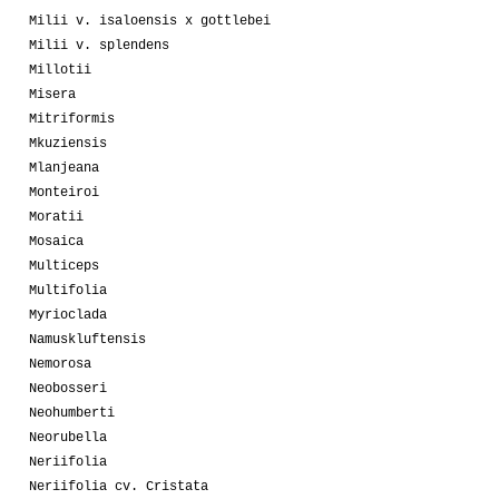
Milii v. isaloensis x gottlebei
Milii v. splendens
Millotii
Misera
Mitriformis
Mkuziensis
Mlanjeana
Monteiroi
Moratii
Mosaica
Multiceps
Multifolia
Myrioclada
Namuskluftensis
Nemorosa
Neobosseri
Neohumberti
Neorubella
Neriifolia
Neriifolia cv. Cristata