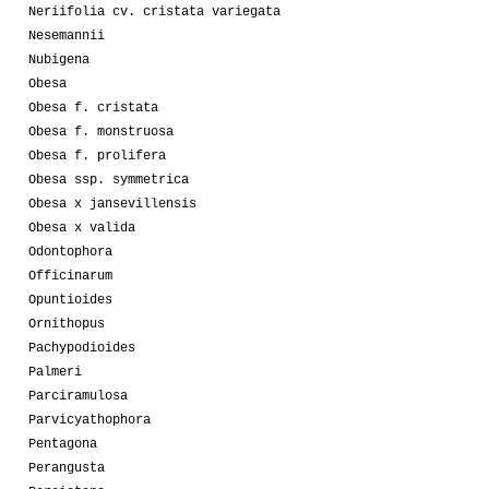
Neriifolia cv. cristata variegata
Nesemannii
Nubigena
Obesa
Obesa f. cristata
Obesa f. monstruosa
Obesa f. prolifera
Obesa ssp. symmetrica
Obesa x jansevillensis
Obesa x valida
Odontophora
Officinarum
Opuntioides
Ornithopus
Pachypodioides
Palmeri
Parciramulosa
Parvicyathophora
Pentagona
Perangusta