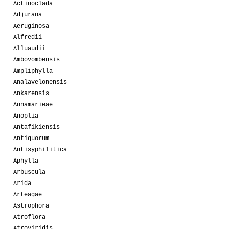
Actinoclada
Adjurana
Aeruginosa
Alfredii
Alluaudii
Ambovombensis
Ampliphylla
Analavelonensis
Ankarensis
Annamarieae
Anoplia
Antafikiensis
Antiquorum
Antisyphilitica
Aphylla
Arbuscula
Arida
Arteagae
Astrophora
Atroflora
Atroviridis