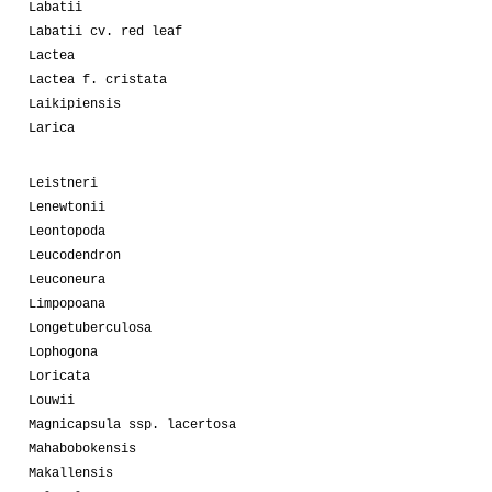
Labatii
Labatii cv. red leaf
Lactea
Lactea f. cristata
Laikipiensis
Larica
Leistneri
Lenewtonii
Leontopoda
Leucodendron
Leuconeura
Limpopoana
Longetuberculosa
Lophogona
Loricata
Louwii
Magnicapsula ssp. lacertosa
Mahabobokensis
Makallensis