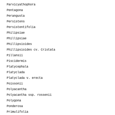
Parvicyathophora
Pentagona
Perangusta
Persistens
Persistentifolia
Philipsiae
Phillipsiae
Phillipsioides
Phillipsioides cv. Cristata
Pillansii
Piscidermis
Platycephala
Platyclada
Platyclada v. erecta
Poissonii
Polyacantha
Polyacantha ssp. rossenii
Polygona
Ponderosa
Primulifolia