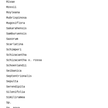
Rivae
Rossii
Royleana
Rubrispinosa
Rugosiflora
Sakarahensis
Samburuensis
Saxorum
Scarlatina
Schimperi
Schizacantha
Schizacantha v. rossa
Schoenlandii
Seibanica
Septentrionalis
Sepulta
Serendipita
Silenifolia
Similiramea
Sp.