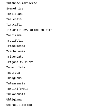
Suzannae-marnierae
Symmetrica
Tardieuana
Taruensis
Tirucalli
Tirucalli cv. stick on fire
Tortirama
Trapifolia
Triaculeata
Trichadenia
Tridentata
Trigona f. rubra
Tuberculata
Tuberosa
Tubiglans
Tulearensis
Turbiniformis
Turkanensis
Uhligiana
Umbraculiformis