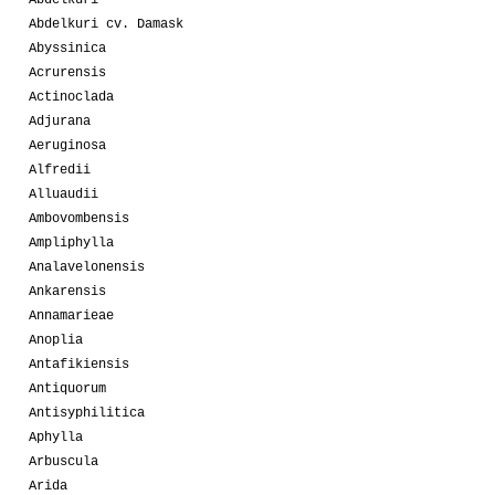
Abdelkuri
Abdelkuri cv. Damask
Abyssinica
Acrurensis
Actinoclada
Adjurana
Aeruginosa
Alfredii
Alluaudii
Ambovombensis
Ampliphylla
Analavelonensis
Ankarensis
Annamarieae
Anoplia
Antafikiensis
Antiquorum
Antisyphilitica
Aphylla
Arbuscula
Arida