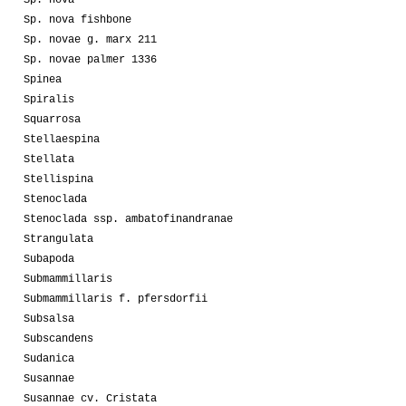
Sp. nova
Sp. nova fishbone
Sp. novae g. marx 211
Sp. novae palmer 1336
Spinea
Spiralis
Squarrosa
Stellaespina
Stellata
Stellispina
Stenoclada
Stenoclada ssp. ambatofinandranae
Strangulata
Subapoda
Submammillaris
Submammillaris f. pfersdorfii
Subsalsa
Subscandens
Sudanica
Susannae
Susannae cv. Cristata