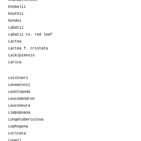
Khandallensis
Knobelii
Knuthii
Kondoi
Labatii
Labatii cv. red leaf
Lactea
Lactea f. cristata
Laikipiensis
Larica
Leistneri
Lenewtonii
Leontopoda
Leucodendron
Leuconeura
Limpopoana
Longetuberculosa
Lophogona
Loricata
Louwii