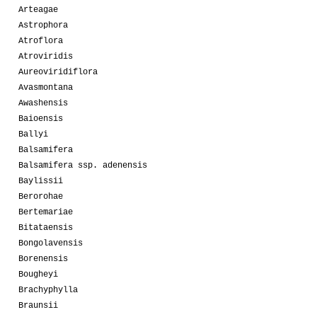
Arteagae
Astrophora
Atroflora
Atroviridis
Aureoviridiflora
Avasmontana
Awashensis
Baioensis
Ballyi
Balsamifera
Balsamifera ssp. adenensis
Baylissii
Berorohae
Bertemariae
Bitataensis
Bongolavensis
Borenensis
Bougheyi
Brachyphylla
Braunsii