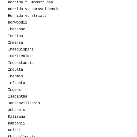
Horrida f. monstruosa
Horrida v. norsveldensis
Horrida v. striata
Horwoodii
Iharanae
Imerina
Immersa
Inaequispina
Inarticulata
Inconstantia
Inculta
Inermis
Infausta
Ingens
Isacantha
Jansenvillensis
Johannis
Kalisana
Kamponii
Keithii