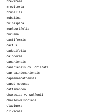
Brevirama
Brevitorta
Brunellii
Bubalina
Bulbispina
Bupleurifolia
Buruana
Cactiformis
Cactus
Caducifolia
Caloderma
Canariensis
Canariensis cv. Cristata
Cap-saintemariensis
Capmanambatoensis
Caput-medusae
Cattimandoo
Characias v. wulfenii
Charleswilsoniana
Clavigera
Clivicola