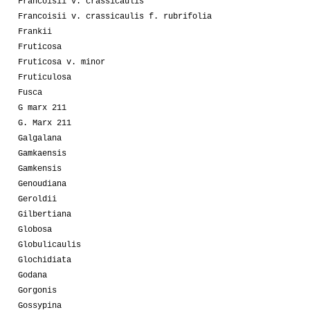
Francoisii v. crassicaulis
Francoisii v. crassicaulis f. rubrifolia
Frankii
Fruticosa
Fruticosa v. minor
Fruticulosa
Fusca
G marx 211
G. Marx 211
Galgalana
Gamkaensis
Gamkensis
Genoudiana
Geroldii
Gilbertiana
Globosa
Globulicaulis
Glochidiata
Godana
Gorgonis
Gossypina