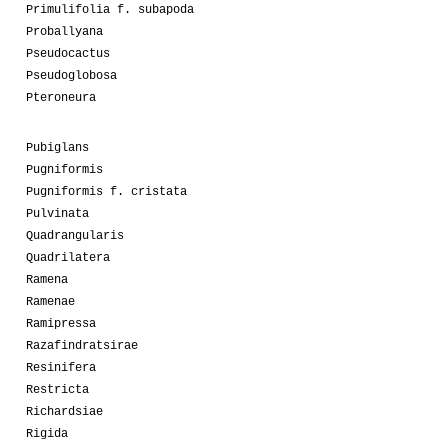
Primulifolia f. subapoda
Proballyana
Pseudocactus
Pseudoglobosa
Pteroneura
Pubiglans
Pugniformis
Pugniformis f. cristata
Pulvinata
Quadrangularis
Quadrilatera
Ramena
Ramenae
Ramipressa
Razafindratsirae
Resinifera
Restricta
Richardsiae
Rigida