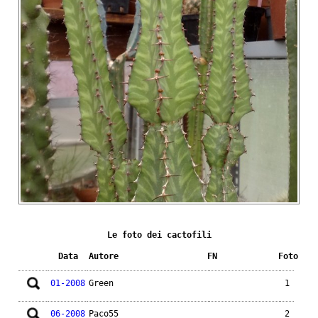
Le foto dei cactofili
Data
Autore
FN
Foto
01-2008
Green
1
06-2008
Paco55
2