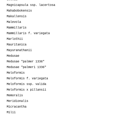
Magnicapsula ssp. lacertosa
Mahabobokensis
Makallensis
Malevola
Mammillaris
Mammillaris f. variegata
Marlothii
Mauritanica
Mayuranathanii
Medusae
Medusae "palmer 1336"
Medusae "palmeri 1336"
Meloformis
Meloformis f. variegata
Meloformis ssp. valida
Meloformis x pillansii
Memoralis
Meridionalis
Micracantha
Milii