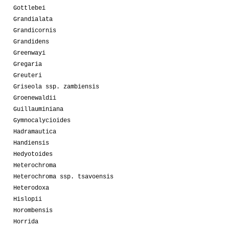
Gottlebei
Grandialata
Grandicornis
Grandidens
Greenwayi
Gregaria
Greuteri
Griseola ssp. zambiensis
Groenewaldii
Guillauminiana
Gymnocalycioides
Hadramautica
Handiensis
Hedyotoides
Heterochroma
Heterochroma ssp. tsavoensis
Heterodoxa
Hislopii
Horombensis
Horrida