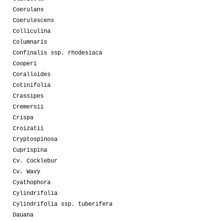
Coerulans
Coerulescens
Colliculina
Columnaris
Confinalis ssp. rhodesiaca
Cooperi
Coralloides
Cotinifolia
Crassipes
Cremersii
Crispa
Croizatii
Cryptospinosa
Cuprispina
Cv. Cocklebur
Cv. Wavy
Cyathophora
Cylindrifolia
Cylindrifolia ssp. tuberifera
Dauana