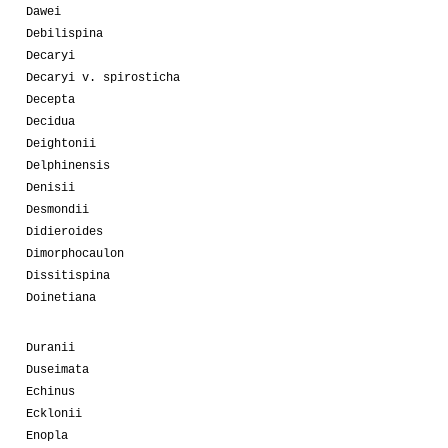
Dawei
Debilispina
Decaryi
Decaryi v. spirosticha
Decepta
Decidua
Deightonii
Delphinensis
Denisii
Desmondii
Didieroides
Dimorphocaulon
Dissitispina
Doinetiana
Duranii
Duseimata
Echinus
Ecklonii
Enopla