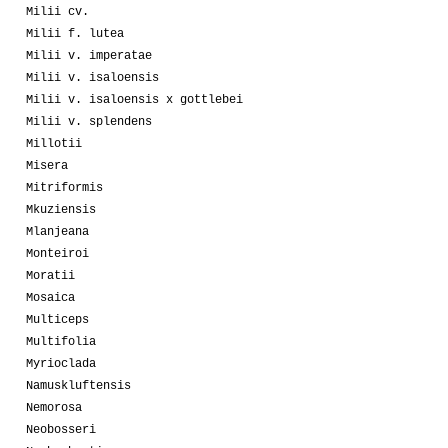
Milii cv.
Milii f. lutea
Milii v. imperatae
Milii v. isaloensis
Milii v. isaloensis x gottlebei
Milii v. splendens
Millotii
Misera
Mitriformis
Mkuziensis
Mlanjeana
Monteiroi
Moratii
Mosaica
Multiceps
Multifolia
Myrioclada
Namuskluftensis
Nemorosa
Neobosseri