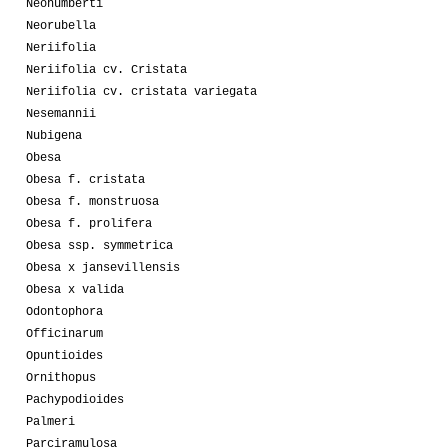
Neohumberti
Neorubella
Neriifolia
Neriifolia cv. Cristata
Neriifolia cv. cristata variegata
Nesemannii
Nubigena
Obesa
Obesa f. cristata
Obesa f. monstruosa
Obesa f. prolifera
Obesa ssp. symmetrica
Obesa x jansevillensis
Obesa x valida
Odontophora
Officinarum
Opuntioides
Ornithopus
Pachypodioides
Palmeri
Parciramulosa