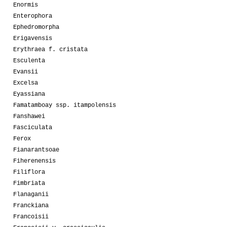
Enormis
Enterophora
Ephedromorpha
Erigavensis
Erythraea f. cristata
Esculenta
Evansii
Excelsa
Eyassiana
Famatamboay ssp. itampolensis
Fanshawei
Fasciculata
Ferox
Fianarantsoae
Fiherenensis
Filiflora
Fimbriata
Flanaganii
Franckiana
Francoisii