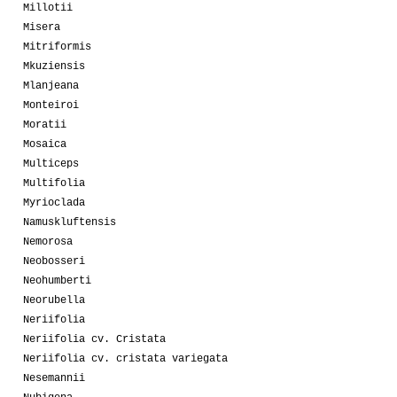
Millotii
Misera
Mitriformis
Mkuziensis
Mlanjeana
Monteiroi
Moratii
Mosaica
Multiceps
Multifolia
Myrioclada
Namuskluftensis
Nemorosa
Neobosseri
Neohumberti
Neorubella
Neriifolia
Neriifolia cv. Cristata
Neriifolia cv. cristata variegata
Nesemannii