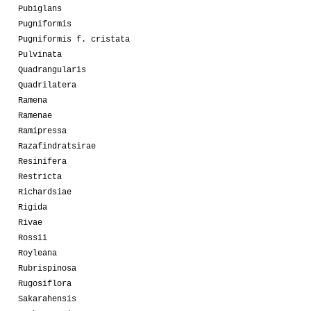
Pubiglans
Pugniformis
Pugniformis f. cristata
Pulvinata
Quadrangularis
Quadrilatera
Ramena
Ramenae
Ramipressa
Razafindratsirae
Resinifera
Restricta
Richardsiae
Rigida
Rivae
Rossii
Royleana
Rubrispinosa
Rugosiflora
Sakarahensis