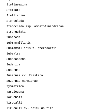
Stellaespina
Stellata
Stellispina
Stenoclada
Stenoclada ssp. ambatofinandranae
Strangulata
Subapoda
Submammillaris
Submammillaris f. pfersdorfii
Subsalsa
Subscandens
Sudanica
Susannae
Susannae cv. Cristata
Suzannae-marnierae
Symmetrica
Tardieuana
Taruensis
Tirucalli
Tirucalli cv. stick on fire