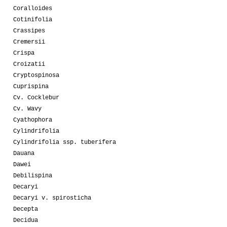
Coralloides
Cotinifolia
Crassipes
Cremersii
Crispa
Croizatii
Cryptospinosa
Cuprispina
Cv. Cocklebur
Cv. Wavy
Cyathophora
Cylindrifolia
Cylindrifolia ssp. tuberifera
Dauana
Dawei
Debilispina
Decaryi
Decaryi v. spirosticha
Decepta
Decidua