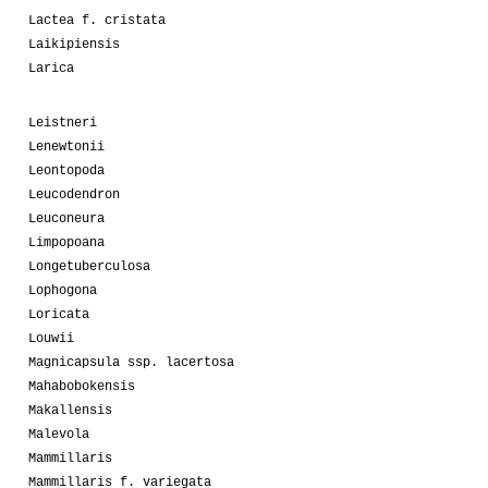
Lactea f. cristata
Laikipiensis
Larica
Leistneri
Lenewtonii
Leontopoda
Leucodendron
Leuconeura
Limpopoana
Longetuberculosa
Lophogona
Loricata
Louwii
Magnicapsula ssp. lacertosa
Mahabobokensis
Makallensis
Malevola
Mammillaris
Mammillaris f. variegata