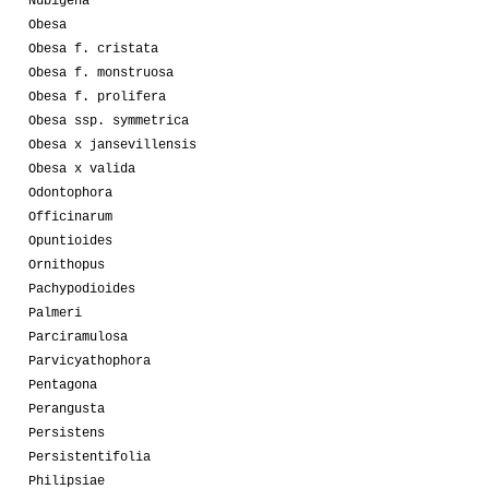
Nubigena
Obesa
Obesa f. cristata
Obesa f. monstruosa
Obesa f. prolifera
Obesa ssp. symmetrica
Obesa x jansevillensis
Obesa x valida
Odontophora
Officinarum
Opuntioides
Ornithopus
Pachypodioides
Palmeri
Parciramulosa
Parvicyathophora
Pentagona
Perangusta
Persistens
Persistentifolia
Philipsiae