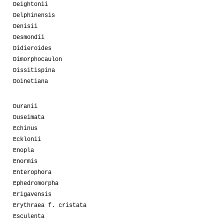
Deightonii
Delphinensis
Denisii
Desmondii
Didieroides
Dimorphocaulon
Dissitispina
Doinetiana
Duranii
Duseimata
Echinus
Ecklonii
Enopla
Enormis
Enterophora
Ephedromorpha
Erigavensis
Erythraea f. cristata
Esculenta