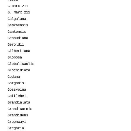
G marx 211
G. Marx 211
Galgalana
Gamkaensis
Gamkensis
Genoudiana
Geroldii
Gilbertiana
Globosa
Globulicaulis
Glochidiata
Godana
Gorgonis
Gossypina
Gottlebei
Grandialata
Grandicornis
Grandidens
Greenwayi
Gregaria