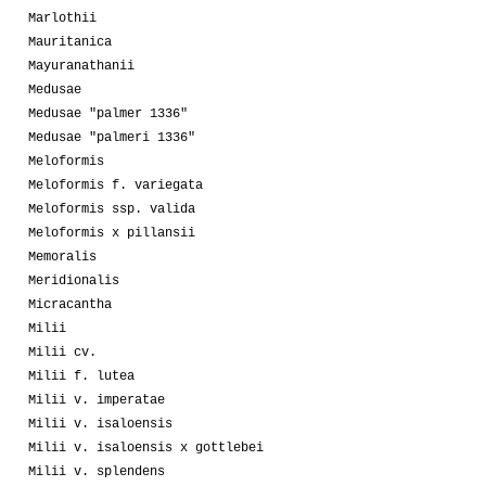
Marlothii
Mauritanica
Mayuranathanii
Medusae
Medusae "palmer 1336"
Medusae "palmeri 1336"
Meloformis
Meloformis f. variegata
Meloformis ssp. valida
Meloformis x pillansii
Memoralis
Meridionalis
Micracantha
Milii
Milii cv.
Milii f. lutea
Milii v. imperatae
Milii v. isaloensis
Milii v. isaloensis x gottlebei
Milii v. splendens