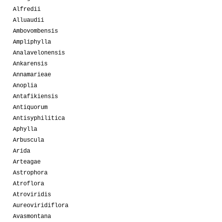
Alfredii
Alluaudii
Ambovombensis
Ampliphylla
Analavelonensis
Ankarensis
Annamarieae
Anoplia
Antafikiensis
Antiquorum
Antisyphilitica
Aphylla
Arbuscula
Arida
Arteagae
Astrophora
Atroflora
Atroviridis
Aureoviridiflora
Avasmontana