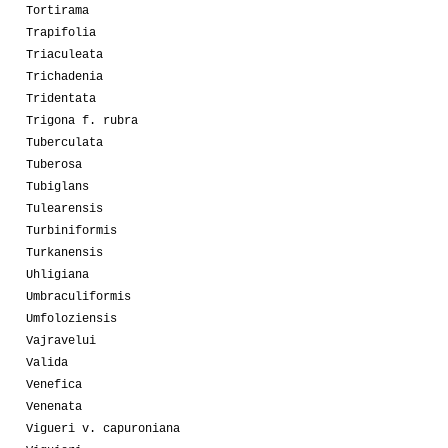
Tortirama
Trapifolia
Triaculeata
Trichadenia
Tridentata
Trigona f. rubra
Tuberculata
Tuberosa
Tubiglans
Tulearensis
Turbiniformis
Turkanensis
Uhligiana
Umbraculiformis
Umfoloziensis
Vajravelui
Valida
Venefica
Venenata
Vigueri v. capuroniana