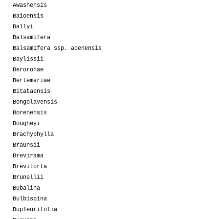
Awashensis
Baioensis
Ballyi
Balsamifera
Balsamifera ssp. adenensis
Baylissii
Berorohae
Bertemariae
Bitataensis
Bongolavensis
Borenensis
Bougheyi
Brachyphylla
Braunsii
Brevirama
Brevitorta
Brunellii
Bubalina
Bulbispina
Bupleurifolia