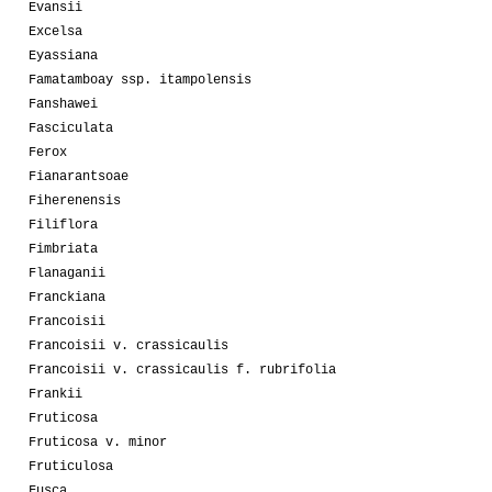
Evansii
Excelsa
Eyassiana
Famatamboay ssp. itampolensis
Fanshawei
Fasciculata
Ferox
Fianarantsoae
Fiherenensis
Filiflora
Fimbriata
Flanaganii
Franckiana
Francoisii
Francoisii v. crassicaulis
Francoisii v. crassicaulis f. rubrifolia
Frankii
Fruticosa
Fruticosa v. minor
Fruticulosa
Fusca