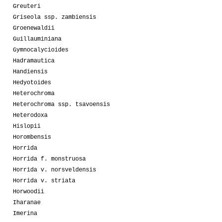
Greuteri
Griseola ssp. zambiensis
Groenewaldii
Guillauminiana
Gymnocalycioides
Hadramautica
Handiensis
Hedyotoides
Heterochroma
Heterochroma ssp. tsavoensis
Heterodoxa
Hislopii
Horombensis
Horrida
Horrida f. monstruosa
Horrida v. norsveldensis
Horrida v. striata
Horwoodii
Iharanae
Imerina