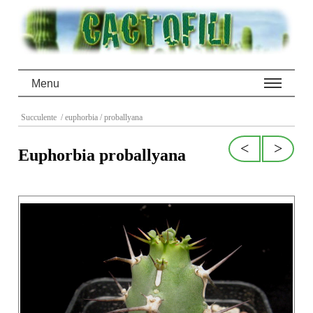
Menu
Succulente
/ euphorbia
/ proballyana
<
>
Euphorbia proballyana