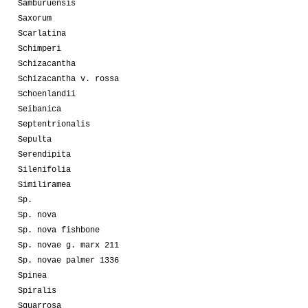
Samburuensis
Saxorum
Scarlatina
Schimperi
Schizacantha
Schizacantha v. rossa
Schoenlandii
Seibanica
Septentrionalis
Sepulta
Serendipita
Silenifolia
Similiramea
Sp.
Sp. nova
Sp. nova fishbone
Sp. novae g. marx 211
Sp. novae palmer 1336
Spinea
Spiralis
Squarrosa