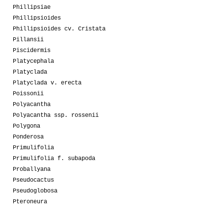
Phillipsiae
Phillipsioides
Phillipsioides cv. Cristata
Pillansii
Piscidermis
Platycephala
Platyclada
Platyclada v. erecta
Poissonii
Polyacantha
Polyacantha ssp. rossenii
Polygona
Ponderosa
Primulifolia
Primulifolia f. subapoda
Proballyana
Pseudocactus
Pseudoglobosa
Pteroneura