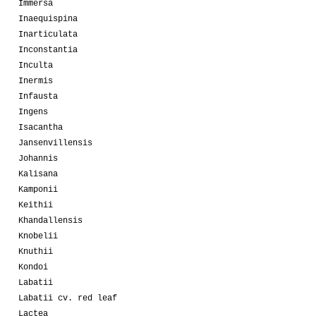
Immersa
Inaequispina
Inarticulata
Inconstantia
Inculta
Inermis
Infausta
Ingens
Isacantha
Jansenvillensis
Johannis
Kalisana
Kamponii
Keithii
Khandallensis
Knobelii
Knuthii
Kondoi
Labatii
Labatii cv. red leaf
Lactea