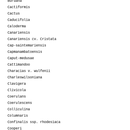
Buruana
Cactiformis
Cactus
Caducifolia
Caloderma
Canariensis
Canariensis cv. Cristata
Cap-saintemariensis
Capmanambatoensis
Caput-medusae
Cattimandoo
Characias v. wulfenii
Charleswilsoniana
Clavigera
Clivicola
Coerulans
Coerulescens
Colliculina
Columnaris
Confinalis ssp. rhodesiaca
Cooperi