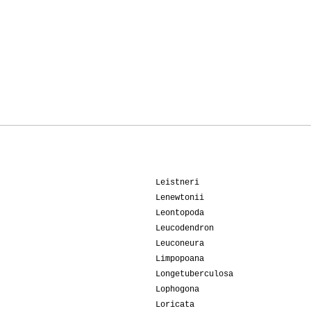
Leistneri
Lenewtonii
Leontopoda
Leucodendron
Leuconeura
Limpopoana
Longetuberculosa
Lophogona
Loricata