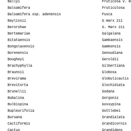
Ballyi
Fruticosa v. m
Balsamifera
Fruticulosa
Balsamifera ssp. adenensis
Fusca
Baylissii
G marx 211
Berorohae
G. Marx 211
Bertemariae
Galgalana
Bitataensis
Gamkaensis
Bongolavensis
Gamkensis
Borenensis
Genoudiana
Bougheyi
Geroldii
Brachyphylla
Gilbertiana
Braunsii
Globosa
Brevirama
Globulicaulis
Brevitorta
Glochidiata
Brunellii
Godana
Bubalina
Gorgonis
Bulbispina
Gossypina
Bupleurifolia
Gottlebei
Buruana
Grandialata
Cactiformis
Grandicornis
Cactus
Grandidens