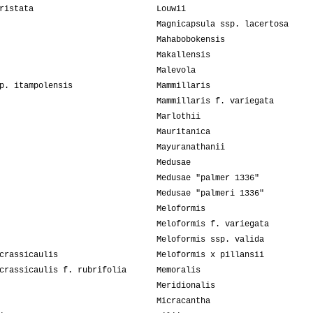
ristata
Louwii
Magnicapsula ssp. lacertosa
Mahabobokensis
Makallensis
Malevola
p. itampolensis
Mammillaris
Mammillaris f. variegata
Marlothii
Mauritanica
Mayuranathanii
Medusae
Medusae "palmer 1336"
Medusae "palmeri 1336"
Meloformis
Meloformis f. variegata
Meloformis ssp. valida
crassicaulis
Meloformis x pillansii
crassicaulis f. rubrifolia
Memoralis
Meridionalis
Micracantha