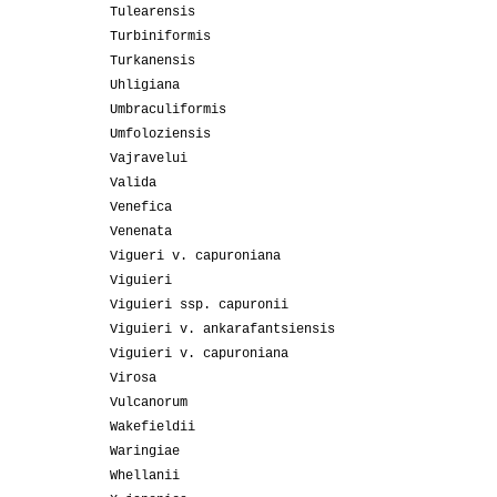
Tulearensis
Turbiniformis
Turkanensis
Uhligiana
Umbraculiformis
Umfoloziensis
Vajravelui
Valida
Venefica
Venenata
Vigueri v. capuroniana
Viguieri
Viguieri ssp. capuronii
Viguieri v. ankarafantsiensis
Viguieri v. capuroniana
Virosa
Vulcanorum
Wakefieldii
Waringiae
Whellanii