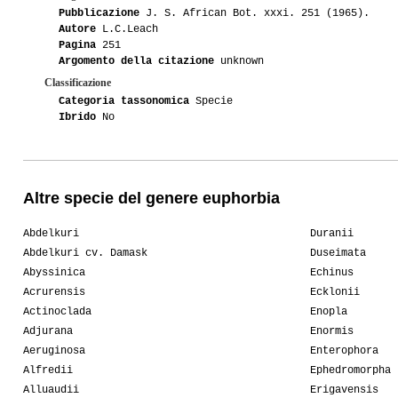
Pubblicazione
J. S. African Bot. xxxi. 251 (1965).
Autore
L.C.Leach
Pagina
251
Argomento della citazione
unknown
Classificazione
Categoria tassonomica
Specie
Ibrido
No
Altre specie del genere euphorbia
Abdelkuri
Duranii
Abdelkuri cv. Damask
Duseimata
Abyssinica
Echinus
Acrurensis
Ecklonii
Actinoclada
Enopla
Adjurana
Enormis
Aeruginosa
Enterophora
Alfredii
Ephedromorpha
Alluaudii
Erigavensis