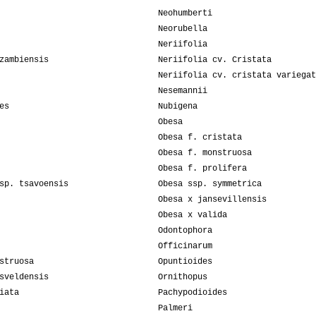
Neohumberti
Neorubella
Neriifolia
zambiensis
Neriifolia cv. Cristata
Neriifolia cv. cristata variegat
Nesemannii
es
Nubigena
Obesa
Obesa f. cristata
Obesa f. monstruosa
Obesa f. prolifera
sp. tsavoensis
Obesa ssp. symmetrica
Obesa x jansevillensis
Obesa x valida
Odontophora
Officinarum
struosa
Opuntioides
sveldensis
Ornithopus
iata
Pachypodioides
Palmeri