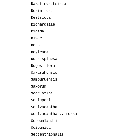
Razafindratsirae
Resinifera
Restricta
Richardsiae
Rigida
Rivae
Rossii
Royleana
Rubrispinosa
Rugosiflora
Sakarahensis
Samburuensis
Saxorum
Scarlatina
Schimperi
Schizacantha
Schizacantha v. rossa
Schoenlandii
Seibanica
Septentrionalis