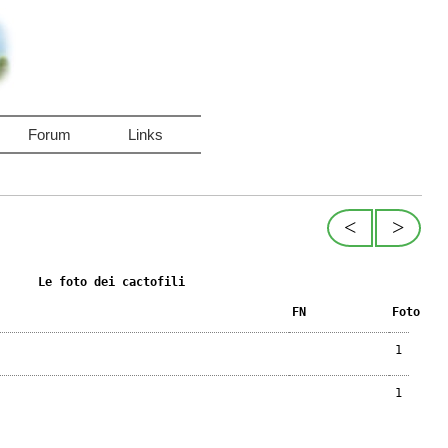
Forum
Links
<
>
Le foto dei cactofili
FN
Foto
1
1