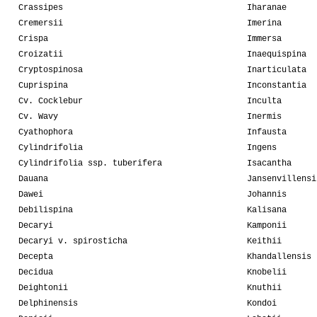
Crassipes
Iharanae
Cremersii
Imerina
Crispa
Immersa
Croizatii
Inaequispina
Cryptospinosa
Inarticulata
Cuprispina
Inconstantia
Cv. Cocklebur
Inculta
Cv. Wavy
Inermis
Cyathophora
Infausta
Cylindrifolia
Ingens
Cylindrifolia ssp. tuberifera
Isacantha
Dauana
Jansenvillensi
Dawei
Johannis
Debilispina
Kalisana
Decaryi
Kamponii
Decaryi v. spirosticha
Keithii
Decepta
Khandallensis
Decidua
Knobelii
Deightonii
Knuthii
Delphinensis
Kondoi