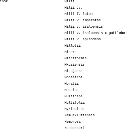
inor
Milii
Milii cv.
Milii f. lutea
Milii v. imperatae
Milii v. isaloensis
Milii v. isaloensis x gottlebei
Milii v. splendens
Millotii
Misera
Mitriformis
Mkuziensis
Mlanjeana
Monteiroi
Moratii
Mosaica
Multiceps
Multifolia
Myrioclada
Namuskluftensis
Nemorosa
Neobosseri