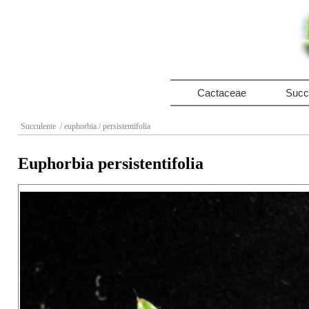
Cactaceae
Succ
Succulente
/ euphorbia
/ persistentifolia
Euphorbia persistentifolia