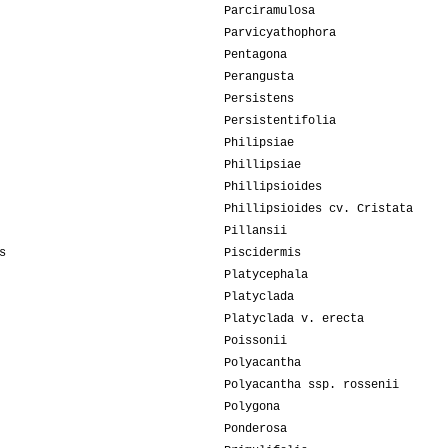
Parciramulosa
Parvicyathophora
Pentagona
Perangusta
Persistens
Persistentifolia
Philipsiae
Phillipsiae
Phillipsioides
Phillipsioides cv. Cristata
Pillansii
s
Piscidermis
Platycephala
Platyclada
Platyclada v. erecta
Poissonii
Polyacantha
Polyacantha ssp. rossenii
Polygona
Ponderosa