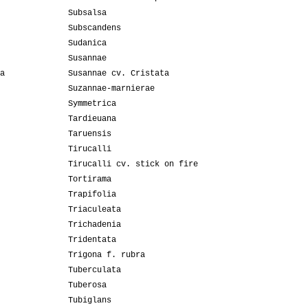
Subsalsa
Subscandens
Sudanica
Susannae
a
Susannae cv. Cristata
Suzannae-marnierae
Symmetrica
Tardieuana
Taruensis
Tirucalli
Tirucalli cv. stick on fire
Tortirama
Trapifolia
Triaculeata
Trichadenia
Tridentata
Trigona f. rubra
Tuberculata
Tuberosa
Tubiglans