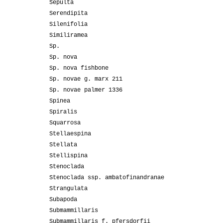
Sepulta
Serendipita
Silenifolia
Similiramea
Sp.
Sp. nova
Sp. nova fishbone
Sp. novae g. marx 211
Sp. novae palmer 1336
Spinea
Spiralis
Squarrosa
Stellaespina
Stellata
Stellispina
Stenoclada
Stenoclada ssp. ambatofinandranae
Strangulata
Subapoda
Submammillaris
Submammillaris f. pfersdorfii