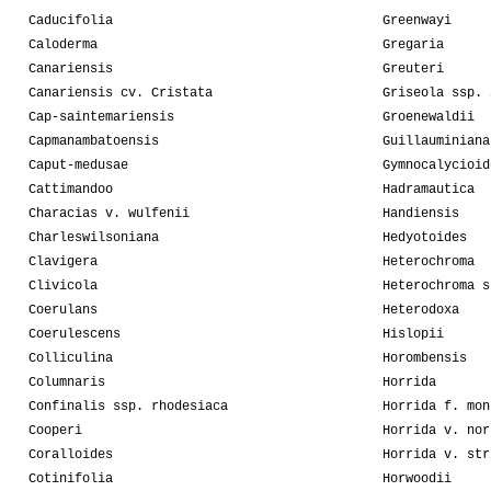
Caducifolia
Greenwayi
Caloderma
Gregaria
Canariensis
Greuteri
Canariensis cv. Cristata
Griseola ssp. 
Cap-saintemariensis
Groenewaldii
Capmanambatoensis
Guillauminiana
Caput-medusae
Gymnocalycioid
Cattimandoo
Hadramautica
Characias v. wulfenii
Handiensis
Charleswilsoniana
Hedyotoides
Clavigera
Heterochroma
Clivicola
Heterochroma s
Coerulans
Heterodoxa
Coerulescens
Hislopii
Colliculina
Horombensis
Columnaris
Horrida
Confinalis ssp. rhodesiaca
Horrida f. mon
Cooperi
Horrida v. nor
Coralloides
Horrida v. str
Cotinifolia
Horwoodii