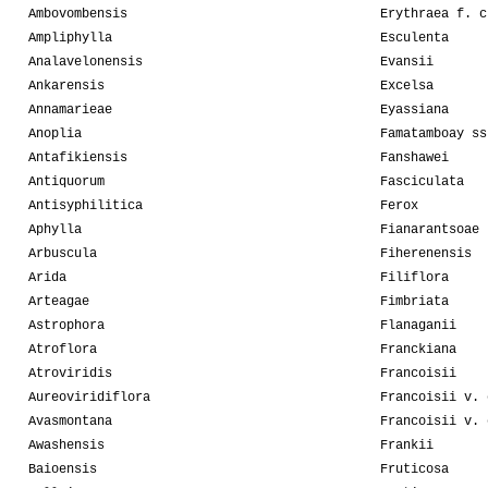
Ambovombensis
Erythraea f. c
Ampliphylla
Esculenta
Analavelonensis
Evansii
Ankarensis
Excelsa
Annamarieae
Eyassiana
Anoplia
Famatamboay ss
Antafikiensis
Fanshawei
Antiquorum
Fasciculata
Antisyphilitica
Ferox
Aphylla
Fianarantsoae
Arbuscula
Fiherenensis
Arida
Filiflora
Arteagae
Fimbriata
Astrophora
Flanaganii
Atroflora
Franckiana
Atroviridis
Francoisii
Aureoviridiflora
Francoisii v. 
Avasmontana
Francoisii v. 
Awashensis
Frankii
Baioensis
Fruticosa