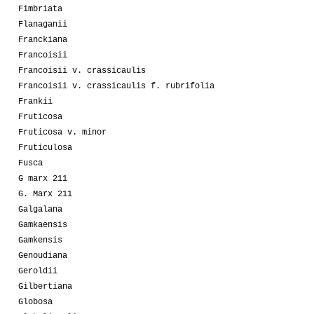
Fimbriata
Flanaganii
Franckiana
Francoisii
Francoisii v. crassicaulis
Francoisii v. crassicaulis f. rubrifolia
Frankii
Fruticosa
Fruticosa v. minor
Fruticulosa
Fusca
G marx 211
G. Marx 211
Galgalana
Gamkaensis
Gamkensis
Genoudiana
Geroldii
Gilbertiana
Globosa