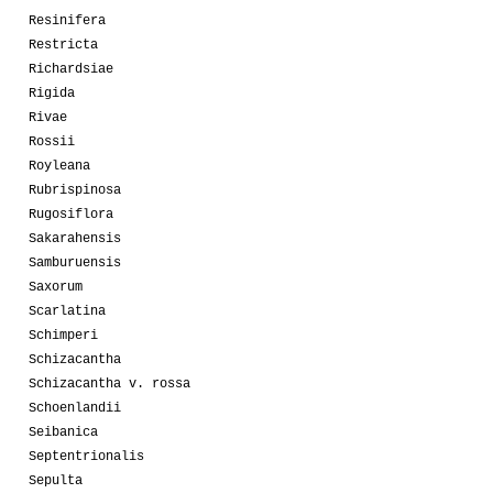
Resinifera
Restricta
Richardsiae
Rigida
Rivae
Rossii
Royleana
Rubrispinosa
Rugosiflora
Sakarahensis
Samburuensis
Saxorum
Scarlatina
Schimperi
Schizacantha
Schizacantha v. rossa
Schoenlandii
Seibanica
Septentrionalis
Sepulta