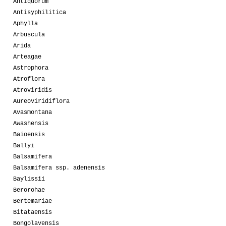
Antiquorum
Antisyphilitica
Aphylla
Arbuscula
Arida
Arteagae
Astrophora
Atroflora
Atroviridis
Aureoviridiflora
Avasmontana
Awashensis
Baioensis
Ballyi
Balsamifera
Balsamifera ssp. adenensis
Baylissii
Berorohae
Bertemariae
Bitataensis
Bongolavensis