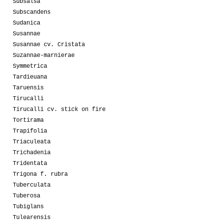
Subsalsa
Subscandens
Sudanica
Susannae
Susannae cv. Cristata
Suzannae-marnierae
Symmetrica
Tardieuana
Taruensis
Tirucalli
Tirucalli cv. stick on fire
Tortirama
Trapifolia
Triaculeata
Trichadenia
Tridentata
Trigona f. rubra
Tuberculata
Tuberosa
Tubiglans
Tulearensis