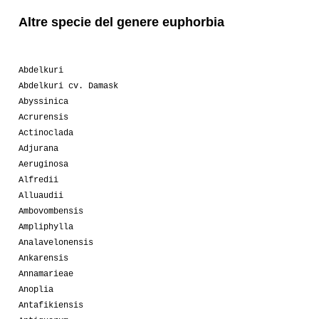
Altre specie del genere euphorbia
Abdelkuri
Abdelkuri cv. Damask
Abyssinica
Acrurensis
Actinoclada
Adjurana
Aeruginosa
Alfredii
Alluaudii
Ambovombensis
Ampliphylla
Analavelonensis
Ankarensis
Annamarieae
Anoplia
Antafikiensis