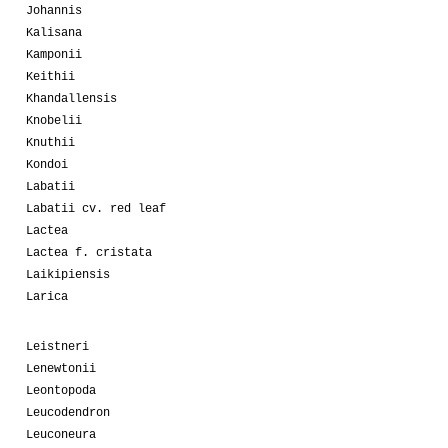
Johannis
Kalisana
Kamponii
Keithii
Khandallensis
Knobelii
Knuthii
Kondoi
Labatii
Labatii cv. red leaf
Lactea
Lactea f. cristata
Laikipiensis
Larica
Leistneri
Lenewtonii
Leontopoda
Leucodendron
Leuconeura