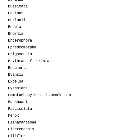
Duseimata
Echinus
Ecklonii
Enopla
Enormis
Enterophora
Ephedromorpha
Erigavensis
Erythraea f. cristata
Esculenta
Evansii
Excelsa
Eyassiana
Famatamboay ssp. itampolensis
Fanshawei
Fasciculata
Ferox
Fianarantsoae
Fiherenensis
Filiflora