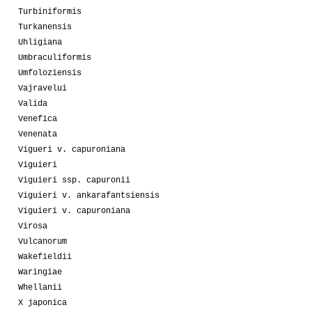
Turbiniformis
Turkanensis
Uhligiana
Umbraculiformis
Umfoloziensis
Vajravelui
Valida
Venefica
Venenata
Vigueri v. capuroniana
Viguieri
Viguieri ssp. capuronii
Viguieri v. ankarafantsiensis
Viguieri v. capuroniana
Virosa
Vulcanorum
Wakefieldii
Waringiae
Whellanii
X japonica