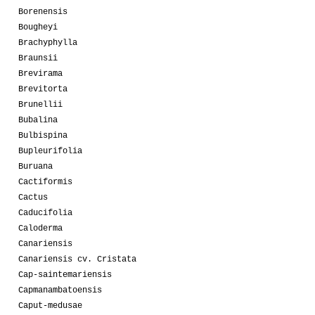
Borenensis
Bougheyi
Brachyphylla
Braunsii
Brevirama
Brevitorta
Brunellii
Bubalina
Bulbispina
Bupleurifolia
Buruana
Cactiformis
Cactus
Caducifolia
Caloderma
Canariensis
Canariensis cv. Cristata
Cap-saintemariensis
Capmanambatoensis
Caput-medusae