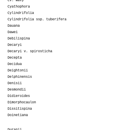
Cv. Wavy
Cyathophora
Cylindrifolia
Cylindrifolia ssp. tuberifera
Dauana
Dawei
Debilispina
Decaryi
Decaryi v. spirosticha
Decepta
Decidua
Deightonii
Delphinensis
Denisii
Desmondii
Didieroides
Dimorphocaulon
Dissitispina
Doinetiana
Duranii