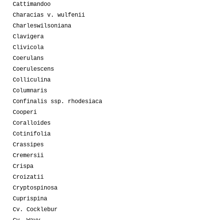
Cattimandoo
Characias v. wulfenii
Charleswilsoniana
Clavigera
Clivicola
Coerulans
Coerulescens
Colliculina
Columnaris
Confinalis ssp. rhodesiaca
Cooperi
Coralloides
Cotinifolia
Crassipes
Cremersii
Crispa
Croizatii
Cryptospinosa
Cuprispina
Cv. Cocklebur