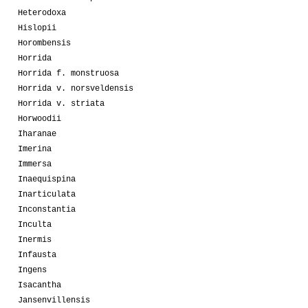
Heterodoxa
Hislopii
Horombensis
Horrida
Horrida f. monstruosa
Horrida v. norsveldensis
Horrida v. striata
Horwoodii
Iharanae
Imerina
Immersa
Inaequispina
Inarticulata
Inconstantia
Inculta
Inermis
Infausta
Ingens
Isacantha
Jansenvillensis