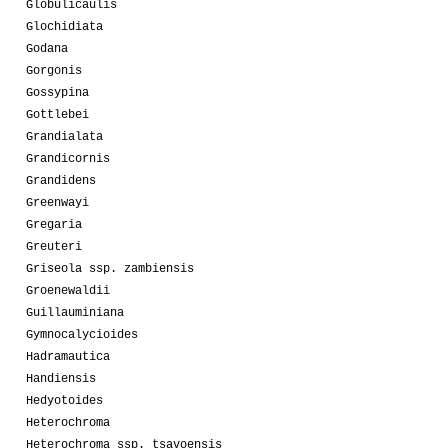
Globulicaulis
Glochidiata
Godana
Gorgonis
Gossypina
Gottlebei
Grandialata
Grandicornis
Grandidens
Greenwayi
Gregaria
Greuteri
Griseola ssp. zambiensis
Groenewaldii
Guillauminiana
Gymnocalycioides
Hadramautica
Handiensis
Hedyotoides
Heterochroma
Heterochroma ssp. tsavoensis