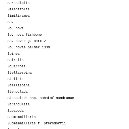
Serendipita
Silenifolia
Similiramea
Sp.
Sp. nova
Sp. nova fishbone
Sp. novae g. marx 211
Sp. novae palmer 1336
Spinea
Spiralis
Squarrosa
Stellaespina
Stellata
Stellispina
Stenoclada
Stenoclada ssp. ambatofinandranae
Strangulata
Subapoda
Submammillaris
Submammillaris f. pfersdorfii