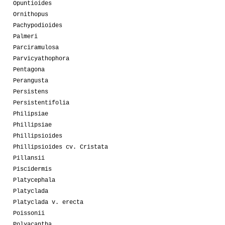
Opuntioides
Ornithopus
Pachypodioides
Palmeri
Parciramulosa
Parvicyathophora
Pentagona
Perangusta
Persistens
Persistentifolia
Philipsiae
Phillipsiae
Phillipsioides
Phillipsioides cv. Cristata
Pillansii
Piscidermis
Platycephala
Platyclada
Platyclada v. erecta
Poissonii
Polyacantha