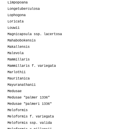
Limpopoana
Longetuberculosa
Lophogona
Loricata
Louwii
Magnicapsula ssp. lacertosa
Mahabobokensis
Makallensis
Malevola
Mammillaris
Mammillaris f. variegata
Marlothii
Mauritanica
Mayuranathanii
Medusae
Medusae "palmer 1336"
Medusae "palmeri 1336"
Meloformis
Meloformis f. variegata
Meloformis ssp. valida