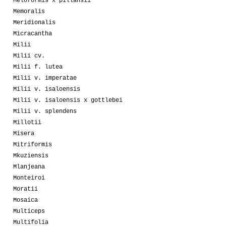
Meloformis x pillansii
Memoralis
Meridionalis
Micracantha
Milii
Milii cv.
Milii f. lutea
Milii v. imperatae
Milii v. isaloensis
Milii v. isaloensis x gottlebei
Milii v. splendens
Millotii
Misera
Mitriformis
Mkuziensis
Mlanjeana
Monteiroi
Moratii
Mosaica
Multiceps
Multifolia