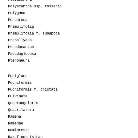
Polyacantha ssp. rossenii
Polygona
Ponderosa
Primulifolia
Primulifolia f. subapoda
Proballyana
Pseudocactus
Pseudoglobosa
Pteroneura
Pubiglans
Pugniformis
Pugniformis f. cristata
Pulvinata
Quadrangularis
Quadrilatera
Ramena
Ramenae
Ramipressa
Razafindratsirae