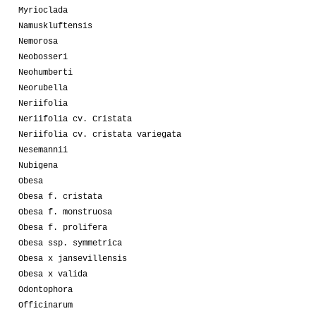
Myrioclada
Namuskluftensis
Nemorosa
Neobosseri
Neohumberti
Neorubella
Neriifolia
Neriifolia cv. Cristata
Neriifolia cv. cristata variegata
Nesemannii
Nubigena
Obesa
Obesa f. cristata
Obesa f. monstruosa
Obesa f. prolifera
Obesa ssp. symmetrica
Obesa x jansevillensis
Obesa x valida
Odontophora
Officinarum