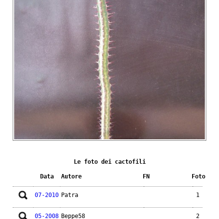
Le foto dei cactofili
Data
Autore
FN
Foto
07-2010
Patra
1
05-2008
Beppe58
2