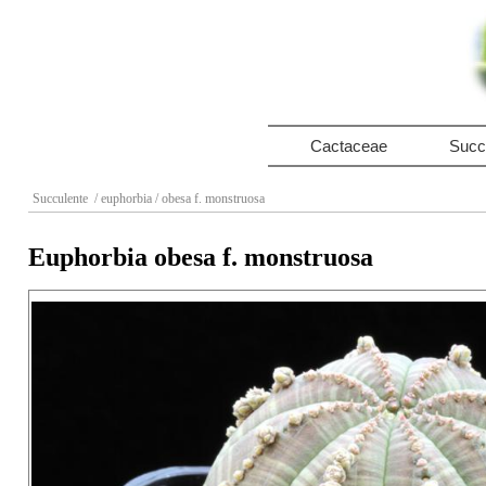
Cactaceae
Succ
Succulente
/ euphorbia
/ obesa f. monstruosa
Euphorbia obesa f. monstruosa