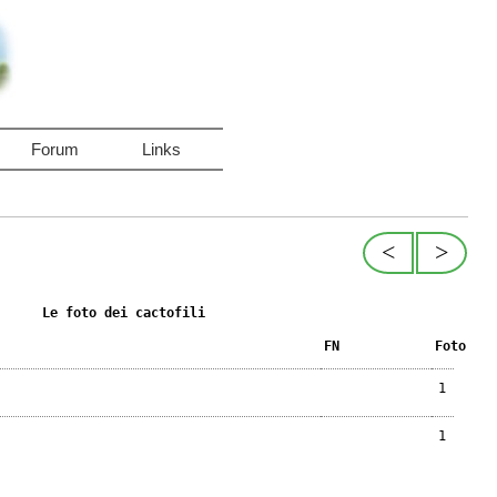
Forum
Links
<
>
Le foto dei cactofili
FN
Foto
1
1