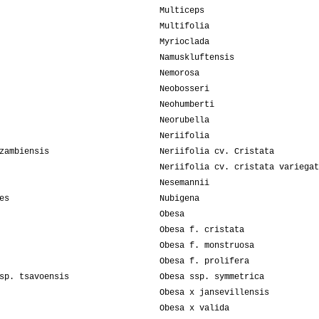
Multiceps
Multifolia
Myrioclada
Namuskluftensis
Nemorosa
Neobosseri
Neohumberti
Neorubella
Neriifolia
zambiensis
Neriifolia cv. Cristata
Neriifolia cv. cristata variegat
Nesemannii
es
Nubigena
Obesa
Obesa f. cristata
Obesa f. monstruosa
Obesa f. prolifera
sp. tsavoensis
Obesa ssp. symmetrica
Obesa x jansevillensis
Obesa x valida