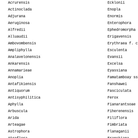
Acrurensis
Ecklonii
Actinoclada
Enopla
Adjurana
Enormis
Aeruginosa
Enterophora
Alfredii
Ephedromorpha
Alluaudii
Erigavensis
Ambovombensis
Erythraea f. c
Ampliphylla
Esculenta
Analavelonensis
Evansii
Ankarensis
Excelsa
Annamarieae
Eyassiana
Anoplia
Famatamboay ss
Antafikiensis
Fanshawei
Antiquorum
Fasciculata
Antisyphilitica
Ferox
Aphylla
Fianarantsoae
Arbuscula
Fiherenensis
Arida
Filiflora
Arteagae
Fimbriata
Astrophora
Flanaganii