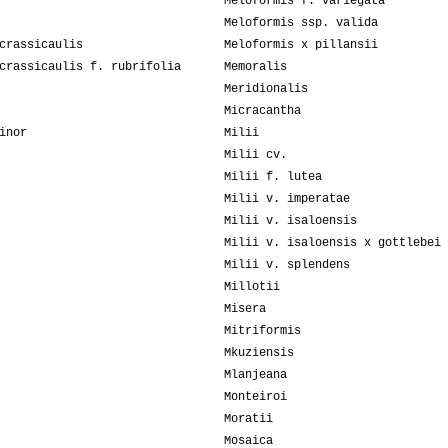
Meloformis f. variegata
Meloformis ssp. valida
crassicaulis
Meloformis x pillansii
crassicaulis f. rubrifolia
Memoralis
Meridionalis
Micracantha
inor
Milii
Milii cv.
Milii f. lutea
Milii v. imperatae
Milii v. isaloensis
Milii v. isaloensis x gottlebei
Milii v. splendens
Millotii
Misera
Mitriformis
Mkuziensis
Mlanjeana
Monteiroi
Moratii
Mosaica