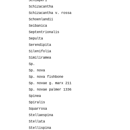
Schimperi
Schizacantha
Schizacantha v. rossa
Schoenlandii
Seibanica
Septentrionalis
Sepulta
Serendipita
Silenifolia
Similiramea
Sp.
Sp. nova
Sp. nova fishbone
Sp. novae g. marx 211
Sp. novae palmer 1336
Spinea
Spiralis
Squarrosa
Stellaespina
Stellata
Stellispina