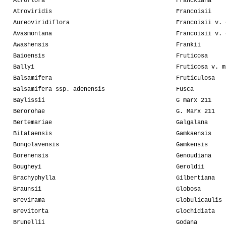
Atroflora
Franckiana
Atroviridis
Francoisii
Aureoviridiflora
Francoisii v. 
Avasmontana
Francoisii v. 
Awashensis
Frankii
Baioensis
Fruticosa
Ballyi
Fruticosa v. m
Balsamifera
Fruticulosa
Balsamifera ssp. adenensis
Fusca
Baylissii
G marx 211
Berorohae
G. Marx 211
Bertemariae
Galgalana
Bitataensis
Gamkaensis
Bongolavensis
Gamkensis
Borenensis
Genoudiana
Bougheyi
Geroldii
Brachyphylla
Gilbertiana
Braunsii
Globosa
Brevirama
Globulicaulis
Brevitorta
Glochidiata
Brunellii
Godana