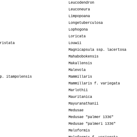
Leucodendron
Leuconeura
Limpopoana
Longetuberculosa
Lophogona
Loricata
ristata
Louwii
Magnicapsula ssp. lacertosa
Mahabobokensis
Makallensis
Malevola
p. itampolensis
Mammillaris
Mammillaris f. variegata
Marlothii
Mauritanica
Mayuranathanii
Medusae
Medusae "palmer 1336"
Medusae "palmeri 1336"
Meloformis