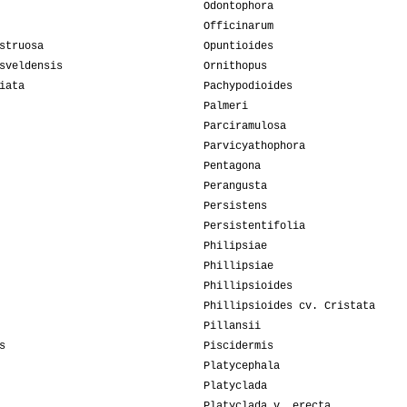
Odontophora
Officinarum
struosa
Opuntioides
sveldensis
Ornithopus
iata
Pachypodioides
Palmeri
Parciramulosa
Parvicyathophora
Pentagona
Perangusta
Persistens
Persistentifolia
Philipsiae
Phillipsiae
Phillipsioides
Phillipsioides cv. Cristata
Pillansii
s
Piscidermis
Platycephala
Platyclada
Platyclada v. erecta