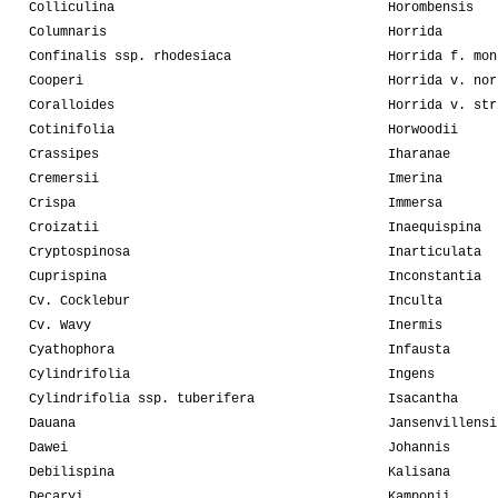
Colliculina
Horombensis
Columnaris
Horrida
Confinalis ssp. rhodesiaca
Horrida f. mon
Cooperi
Horrida v. nor
Coralloides
Horrida v. str
Cotinifolia
Horwoodii
Crassipes
Iharanae
Cremersii
Imerina
Crispa
Immersa
Croizatii
Inaequispina
Cryptospinosa
Inarticulata
Cuprispina
Inconstantia
Cv. Cocklebur
Inculta
Cv. Wavy
Inermis
Cyathophora
Infausta
Cylindrifolia
Ingens
Cylindrifolia ssp. tuberifera
Isacantha
Dauana
Jansenvillensi
Dawei
Johannis
Debilispina
Kalisana
Decaryi
Kamponii