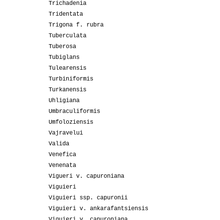
Trichadenia
Tridentata
Trigona f. rubra
Tuberculata
Tuberosa
Tubiglans
Tulearensis
Turbiniformis
Turkanensis
Uhligiana
Umbraculiformis
Umfoloziensis
Vajravelui
Valida
Venefica
Venenata
Vigueri v. capuroniana
Viguieri
Viguieri ssp. capuronii
Viguieri v. ankarafantsiensis
Viguieri v. capuroniana