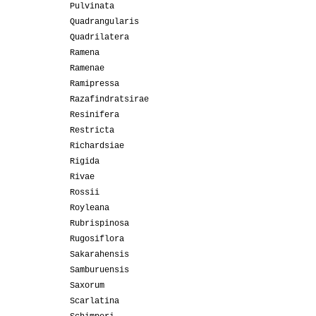
Pulvinata
Quadrangularis
Quadrilatera
Ramena
Ramenae
Ramipressa
Razafindratsirae
Resinifera
Restricta
Richardsiae
Rigida
Rivae
Rossii
Royleana
Rubrispinosa
Rugosiflora
Sakarahensis
Samburuensis
Saxorum
Scarlatina