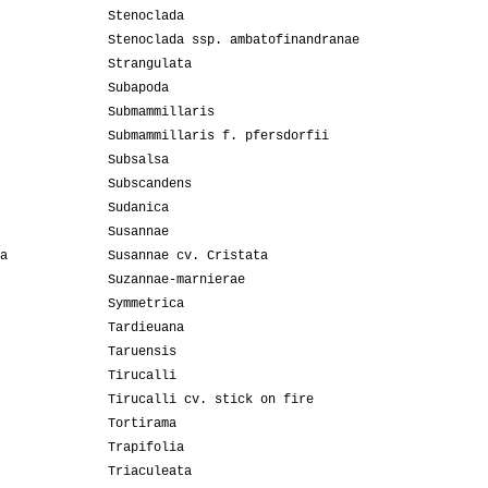
Stenoclada
Stenoclada ssp. ambatofinandranae
Strangulata
Subapoda
Submammillaris
Submammillaris f. pfersdorfii
Subsalsa
Subscandens
Sudanica
Susannae
a
Susannae cv. Cristata
Suzannae-marnierae
Symmetrica
Tardieuana
Taruensis
Tirucalli
Tirucalli cv. stick on fire
Tortirama
Trapifolia
Triaculeata