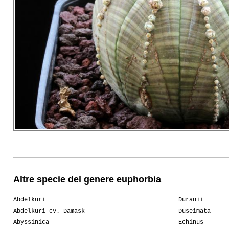
Altre specie del genere euphorbia
Abdelkuri
Duranii
Abdelkuri cv. Damask
Duseimata
Abyssinica
Echinus