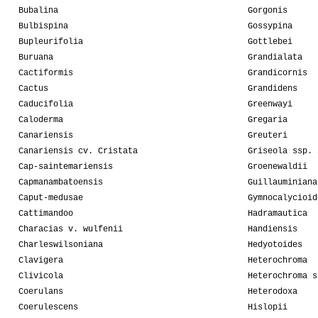
Bubalina
Gorgonis
Bulbispina
Gossypina
Bupleurifolia
Gottlebei
Buruana
Grandialata
Cactiformis
Grandicornis
Cactus
Grandidens
Caducifolia
Greenwayi
Caloderma
Gregaria
Canariensis
Greuteri
Canariensis cv. Cristata
Griseola ssp. 
Cap-saintemariensis
Groenewaldii
Capmanambatoensis
Guillauminiana
Caput-medusae
Gymnocalycioid
Cattimandoo
Hadramautica
Characias v. wulfenii
Handiensis
Charleswilsoniana
Hedyotoides
Clavigera
Heterochroma
Clivicola
Heterochroma s
Coerulans
Heterodoxa
Coerulescens
Hislopii