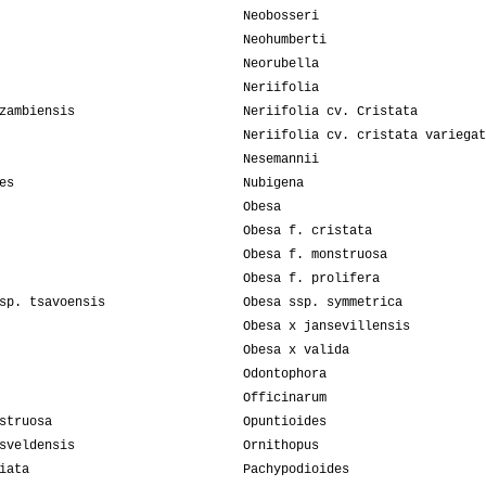
Neobosseri
Neohumberti
Neorubella
Neriifolia
zambiensis
Neriifolia cv. Cristata
Neriifolia cv. cristata variegat
Nesemannii
es
Nubigena
Obesa
Obesa f. cristata
Obesa f. monstruosa
Obesa f. prolifera
sp. tsavoensis
Obesa ssp. symmetrica
Obesa x jansevillensis
Obesa x valida
Odontophora
Officinarum
struosa
Opuntioides
sveldensis
Ornithopus
iata
Pachypodioides