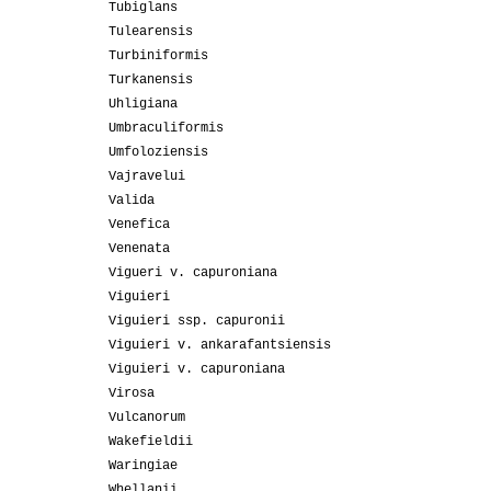
Tubiglans
Tulearensis
Turbiniformis
Turkanensis
Uhligiana
Umbraculiformis
Umfoloziensis
Vajravelui
Valida
Venefica
Venenata
Vigueri v. capuroniana
Viguieri
Viguieri ssp. capuronii
Viguieri v. ankarafantsiensis
Viguieri v. capuroniana
Virosa
Vulcanorum
Wakefieldii
Waringiae
Whellanii