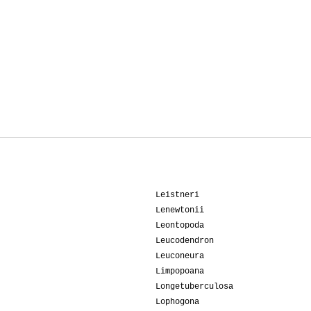
Leistneri
Lenewtonii
Leontopoda
Leucodendron
Leuconeura
Limpopoana
Longetuberculosa
Lophogona