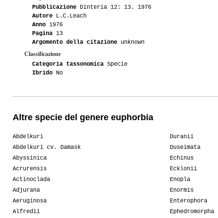
Pubblicazione
Dinteria 12: 13. 1976
Autore
L.C.Leach
Anno
1976
Pagina
13
Argomento della citazione
unknown
Classificazione
Categoria tassonomica
Specie
Ibrido
No
Altre specie del genere euphorbia
Abdelkuri
Duranii
Abdelkuri cv. Damask
Duseimata
Abyssinica
Echinus
Acrurensis
Ecklonii
Actinoclada
Enopla
Adjurana
Enormis
Aeruginosa
Enterophora
Alfredii
Ephedromorpha