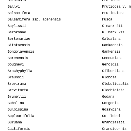
Baioensis
Fruticosa
Ballyi
Fruticosa v. m
Balsamifera
Fruticulosa
Balsamifera ssp. adenensis
Fusca
Baylissii
G marx 211
Berorohae
G. Marx 211
Bertemariae
Galgalana
Bitataensis
Gamkaensis
Bongolavensis
Gamkensis
Borenensis
Genoudiana
Bougheyi
Geroldii
Brachyphylla
Gilbertiana
Braunsii
Globosa
Brevirama
Globulicaulis
Brevitorta
Glochidiata
Brunellii
Godana
Bubalina
Gorgonis
Bulbispina
Gossypina
Bupleurifolia
Gottlebei
Buruana
Grandialata
Cactiformis
Grandicornis