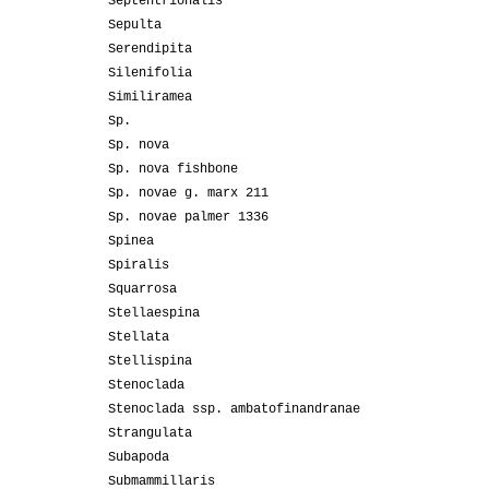
Septentrionalis
Sepulta
Serendipita
Silenifolia
Similiramea
Sp.
Sp. nova
Sp. nova fishbone
Sp. novae g. marx 211
Sp. novae palmer 1336
Spinea
Spiralis
Squarrosa
Stellaespina
Stellata
Stellispina
Stenoclada
Stenoclada ssp. ambatofinandranae
Strangulata
Subapoda
Submammillaris