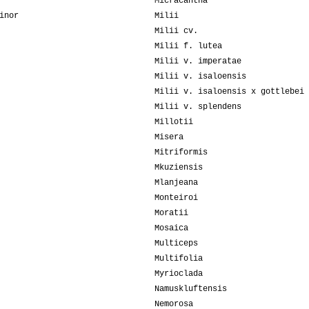
Micracantha
inor
Milii
Milii cv.
Milii f. lutea
Milii v. imperatae
Milii v. isaloensis
Milii v. isaloensis x gottlebei
Milii v. splendens
Millotii
Misera
Mitriformis
Mkuziensis
Mlanjeana
Monteiroi
Moratii
Mosaica
Multiceps
Multifolia
Myrioclada
Namuskluftensis
Nemorosa