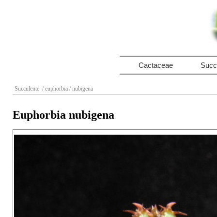
Cactaceae
Succ
Succulente
/ euphorbia
/ nubigena
Euphorbia nubigena