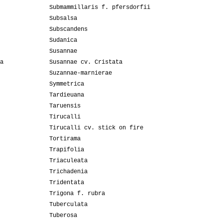
Submammillaris f. pfersdorfii
Subsalsa
Subscandens
Sudanica
Susannae
a
Susannae cv. Cristata
Suzannae-marnierae
Symmetrica
Tardieuana
Taruensis
Tirucalli
Tirucalli cv. stick on fire
Tortirama
Trapifolia
Triaculeata
Trichadenia
Tridentata
Trigona f. rubra
Tuberculata
Tuberosa