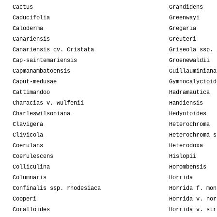
Cactus
Grandidens
Caducifolia
Greenwayi
Caloderma
Gregaria
Canariensis
Greuteri
Canariensis cv. Cristata
Griseola ssp. 
Cap-saintemariensis
Groenewaldii
Capmanambatoensis
Guillauminiana
Caput-medusae
Gymnocalycioid
Cattimandoo
Hadramautica
Characias v. wulfenii
Handiensis
Charleswilsoniana
Hedyotoides
Clavigera
Heterochroma
Clivicola
Heterochroma s
Coerulans
Heterodoxa
Coerulescens
Hislopii
Colliculina
Horombensis
Columnaris
Horrida
Confinalis ssp. rhodesiaca
Horrida f. mon
Cooperi
Horrida v. nor
Coralloides
Horrida v. str