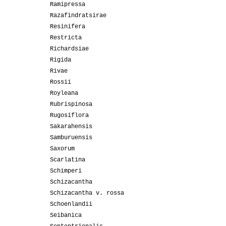
Ramipressa
Razafindratsirae
Resinifera
Restricta
Richardsiae
Rigida
Rivae
Rossii
Royleana
Rubrispinosa
Rugosiflora
Sakarahensis
Samburuensis
Saxorum
Scarlatina
Schimperi
Schizacantha
Schizacantha v. rossa
Schoenlandii
Seibanica