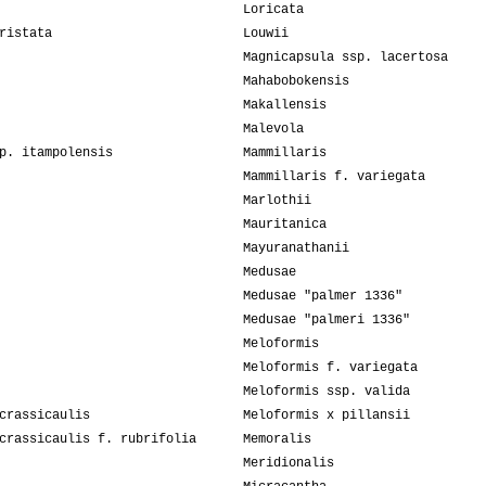
Loricata
ristata
Louwii
Magnicapsula ssp. lacertosa
Mahabobokensis
Makallensis
Malevola
p. itampolensis
Mammillaris
Mammillaris f. variegata
Marlothii
Mauritanica
Mayuranathanii
Medusae
Medusae "palmer 1336"
Medusae "palmeri 1336"
Meloformis
Meloformis f. variegata
Meloformis ssp. valida
crassicaulis
Meloformis x pillansii
crassicaulis f. rubrifolia
Memoralis
Meridionalis