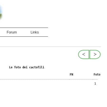
Forum
Links
<
>
Le foto dei cactofili
FN
Foto
1