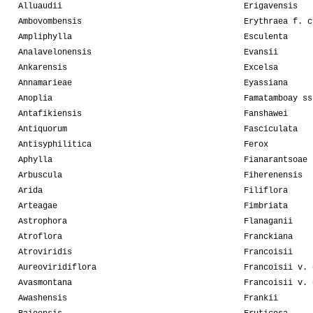
Alluaudii
Erigavensis
Ambovombensis
Erythraea f. c
Ampliphylla
Esculenta
Analavelonensis
Evansii
Ankarensis
Excelsa
Annamarieae
Eyassiana
Anoplia
Famatamboay ss
Antafikiensis
Fanshawei
Antiquorum
Fasciculata
Antisyphilitica
Ferox
Aphylla
Fianarantsoae
Arbuscula
Fiherenensis
Arida
Filiflora
Arteagae
Fimbriata
Astrophora
Flanaganii
Atroflora
Franckiana
Atroviridis
Francoisii
Aureoviridiflora
Francoisii v. 
Avasmontana
Francoisii v. 
Awashensis
Frankii