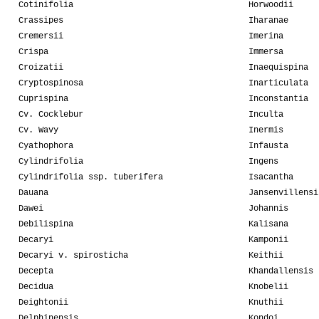
Cotinifolia
Horwoodii
Crassipes
Iharanae
Cremersii
Imerina
Crispa
Immersa
Croizatii
Inaequispina
Cryptospinosa
Inarticulata
Cuprispina
Inconstantia
Cv. Cocklebur
Inculta
Cv. Wavy
Inermis
Cyathophora
Infausta
Cylindrifolia
Ingens
Cylindrifolia ssp. tuberifera
Isacantha
Dauana
Jansenvillensi
Dawei
Johannis
Debilispina
Kalisana
Decaryi
Kamponii
Decaryi v. spirosticha
Keithii
Decepta
Khandallensis
Decidua
Knobelii
Deightonii
Knuthii
Delphinensis
Kondoi