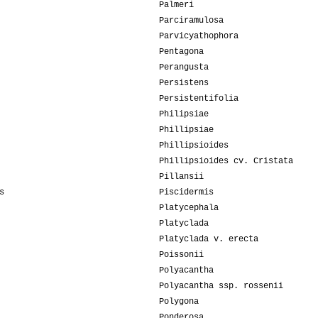
Palmeri
Parciramulosa
Parvicyathophora
Pentagona
Perangusta
Persistens
Persistentifolia
Philipsiae
Phillipsiae
Phillipsioides
Phillipsioides cv. Cristata
Pillansii
s
Piscidermis
Platycephala
Platyclada
Platyclada v. erecta
Poissonii
Polyacantha
Polyacantha ssp. rossenii
Polygona
Ponderosa