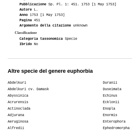
Pubblicazione
Sp. Pl. 1: 451. 1753 [1 May 1753]
Autore
L.
Anno
1753 [1 May 1753]
Pagina
451
Argomento della citazione
unknown
Classificazione
Categoria tassonomica
Specie
Ibrido
No
Altre specie del genere euphorbia
Abdelkuri
Duranii
Abdelkuri cv. Damask
Duseimata
Abyssinica
Echinus
Acrurensis
Ecklonii
Actinoclada
Enopla
Adjurana
Enormis
Aeruginosa
Enterophora
Alfredii
Ephedromorpha