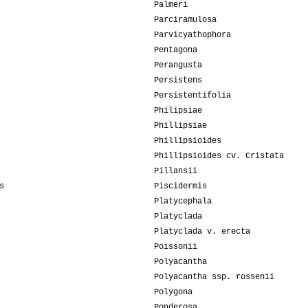
Palmeri
Parciramulosa
Parvicyathophora
Pentagona
Perangusta
Persistens
Persistentifolia
Philipsiae
Phillipsiae
Phillipsioides
Phillipsioides cv. Cristata
Pillansii
s
Piscidermis
Platycephala
Platyclada
Platyclada v. erecta
Poissonii
Polyacantha
Polyacantha ssp. rossenii
Polygona
Ponderosa