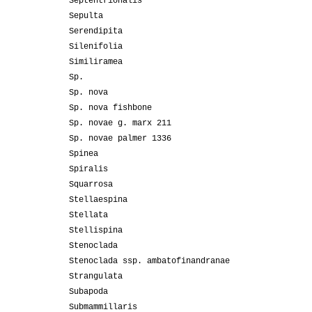
Septentrionalis
Sepulta
Serendipita
Silenifolia
Similiramea
Sp.
Sp. nova
Sp. nova fishbone
Sp. novae g. marx 211
Sp. novae palmer 1336
Spinea
Spiralis
Squarrosa
Stellaespina
Stellata
Stellispina
Stenoclada
Stenoclada ssp. ambatofinandranae
Strangulata
Subapoda
Submammillaris