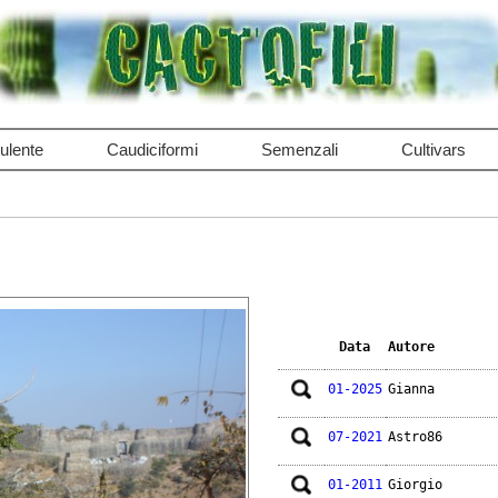
ulente
Caudiciformi
Semenzali
Cultivars
Data
Autore
01-2025
Gianna
07-2021
Astro86
01-2011
Giorgio