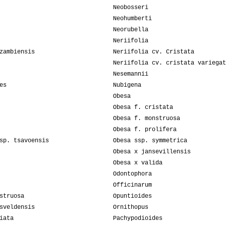
Neobosseri
Neohumberti
Neorubella
Neriifolia
zambiensis
Neriifolia cv. Cristata
Neriifolia cv. cristata variegat
Nesemannii
es
Nubigena
Obesa
Obesa f. cristata
Obesa f. monstruosa
Obesa f. prolifera
sp. tsavoensis
Obesa ssp. symmetrica
Obesa x jansevillensis
Obesa x valida
Odontophora
Officinarum
struosa
Opuntioides
sveldensis
Ornithopus
iata
Pachypodioides