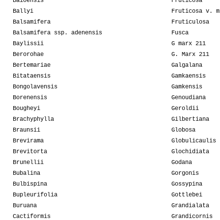
Baioensis
Fruticosa
Ballyi
Fruticosa v. m
Balsamifera
Fruticulosa
Balsamifera ssp. adenensis
Fusca
Baylissii
G marx 211
Berorohae
G. Marx 211
Bertemariae
Galgalana
Bitataensis
Gamkaensis
Bongolavensis
Gamkensis
Borenensis
Genoudiana
Bougheyi
Geroldii
Brachyphylla
Gilbertiana
Braunsii
Globosa
Brevirama
Globulicaulis
Brevitorta
Glochidiata
Brunellii
Godana
Bubalina
Gorgonis
Bulbispina
Gossypina
Bupleurifolia
Gottlebei
Buruana
Grandialata
Cactiformis
Grandicornis