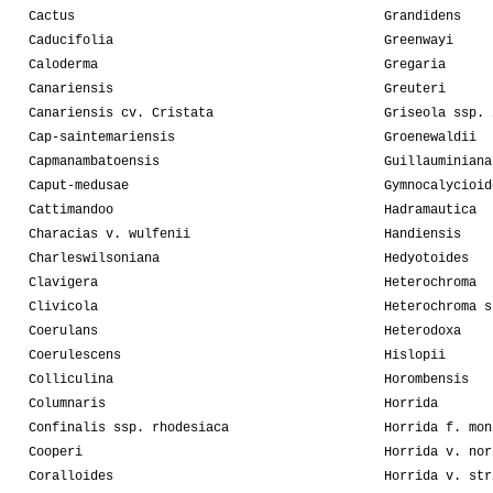
Cactus
Grandidens
Caducifolia
Greenwayi
Caloderma
Gregaria
Canariensis
Greuteri
Canariensis cv. Cristata
Griseola ssp. 
Cap-saintemariensis
Groenewaldii
Capmanambatoensis
Guillauminiana
Caput-medusae
Gymnocalycioid
Cattimandoo
Hadramautica
Characias v. wulfenii
Handiensis
Charleswilsoniana
Hedyotoides
Clavigera
Heterochroma
Clivicola
Heterochroma s
Coerulans
Heterodoxa
Coerulescens
Hislopii
Colliculina
Horombensis
Columnaris
Horrida
Confinalis ssp. rhodesiaca
Horrida f. mon
Cooperi
Horrida v. nor
Coralloides
Horrida v. str