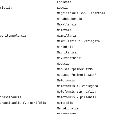
Loricata
ristata
Louwii
Magnicapsula ssp. lacertosa
Mahabobokensis
Makallensis
Malevola
p. itampolensis
Mammillaris
Mammillaris f. variegata
Marlothii
Mauritanica
Mayuranathanii
Medusae
Medusae "palmer 1336"
Medusae "palmeri 1336"
Meloformis
Meloformis f. variegata
Meloformis ssp. valida
crassicaulis
Meloformis x pillansii
crassicaulis f. rubrifolia
Memoralis
Meridionalis