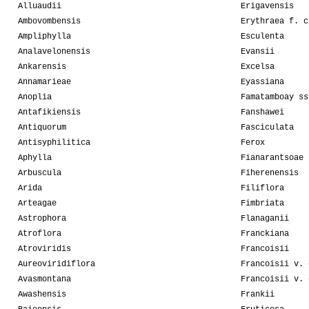
Alluaudii
Erigavensis
Ambovombensis
Erythraea f. c
Ampliphylla
Esculenta
Analavelonensis
Evansii
Ankarensis
Excelsa
Annamarieae
Eyassiana
Anoplia
Famatamboay ss
Antafikiensis
Fanshawei
Antiquorum
Fasciculata
Antisyphilitica
Ferox
Aphylla
Fianarantsoae
Arbuscula
Fiherenensis
Arida
Filiflora
Arteagae
Fimbriata
Astrophora
Flanaganii
Atroflora
Franckiana
Atroviridis
Francoisii
Aureoviridiflora
Francoisii v. 
Avasmontana
Francoisii v. 
Awashensis
Frankii