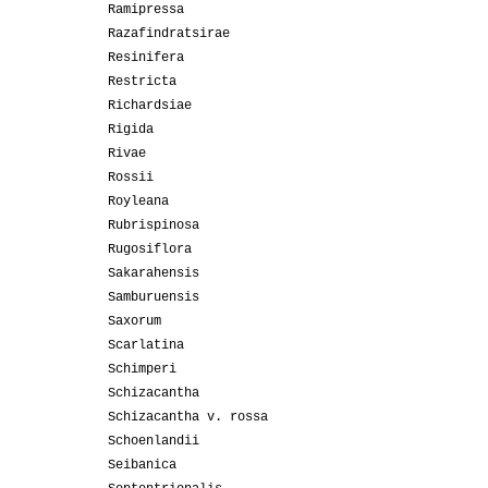
Ramipressa
Razafindratsirae
Resinifera
Restricta
Richardsiae
Rigida
Rivae
Rossii
Royleana
Rubrispinosa
Rugosiflora
Sakarahensis
Samburuensis
Saxorum
Scarlatina
Schimperi
Schizacantha
Schizacantha v. rossa
Schoenlandii
Seibanica