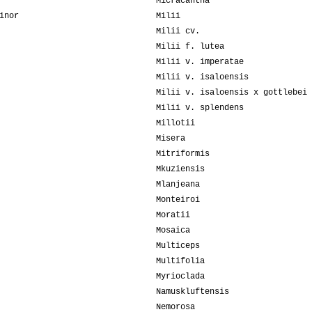
Micracantha
inor
Milii
Milii cv.
Milii f. lutea
Milii v. imperatae
Milii v. isaloensis
Milii v. isaloensis x gottlebei
Milii v. splendens
Millotii
Misera
Mitriformis
Mkuziensis
Mlanjeana
Monteiroi
Moratii
Mosaica
Multiceps
Multifolia
Myrioclada
Namuskluftensis
Nemorosa