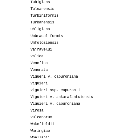
Tubiglans
Tulearensis
Turbiniformis
Turkanensis
Uhligiana
Umbraculiformis
Umfoloziensis
Vajravelui
Valida
Venefica
Venenata
Vigueri v. capuroniana
Viguieri
Viguieri ssp. capuronii
Viguieri v. ankarafantsiensis
Viguieri v. capuroniana
Virosa
Vulcanorum
Wakefieldii
Waringiae
Whellanii