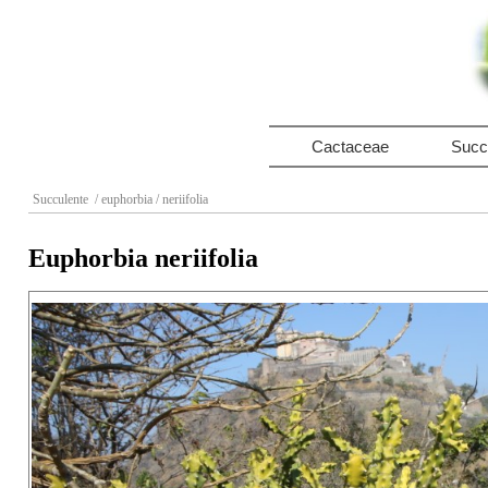
Cactaceae
Succ
Succulente
/ euphorbia
/ neriifolia
Euphorbia neriifolia