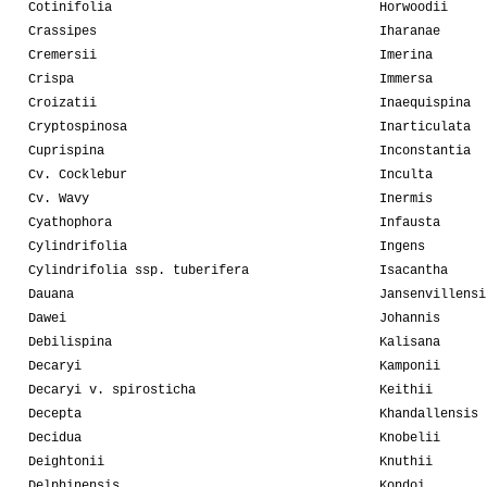
Cotinifolia
Horwoodii
Crassipes
Iharanae
Cremersii
Imerina
Crispa
Immersa
Croizatii
Inaequispina
Cryptospinosa
Inarticulata
Cuprispina
Inconstantia
Cv. Cocklebur
Inculta
Cv. Wavy
Inermis
Cyathophora
Infausta
Cylindrifolia
Ingens
Cylindrifolia ssp. tuberifera
Isacantha
Dauana
Jansenvillensi
Dawei
Johannis
Debilispina
Kalisana
Decaryi
Kamponii
Decaryi v. spirosticha
Keithii
Decepta
Khandallensis
Decidua
Knobelii
Deightonii
Knuthii
Delphinensis
Kondoi