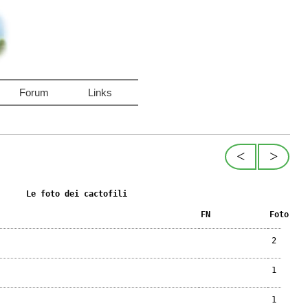
Forum
Links
<
>
Le foto dei cactofili
FN
Foto
2
1
1