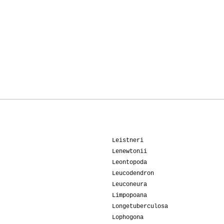
Leistneri
Lenewtonii
Leontopoda
Leucodendron
Leuconeura
Limpopoana
Longetuberculosa
Lophogona