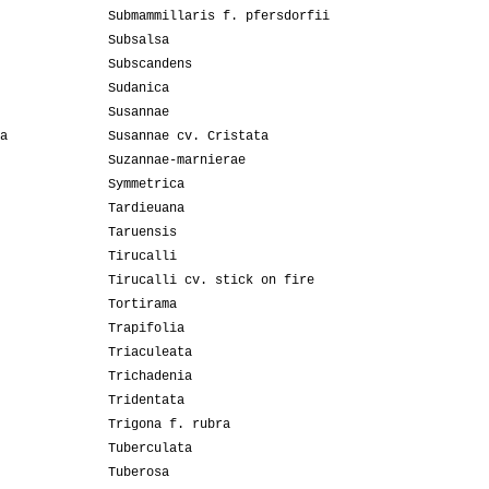
Submammillaris f. pfersdorfii
Subsalsa
Subscandens
Sudanica
Susannae
a
Susannae cv. Cristata
Suzannae-marnierae
Symmetrica
Tardieuana
Taruensis
Tirucalli
Tirucalli cv. stick on fire
Tortirama
Trapifolia
Triaculeata
Trichadenia
Tridentata
Trigona f. rubra
Tuberculata
Tuberosa